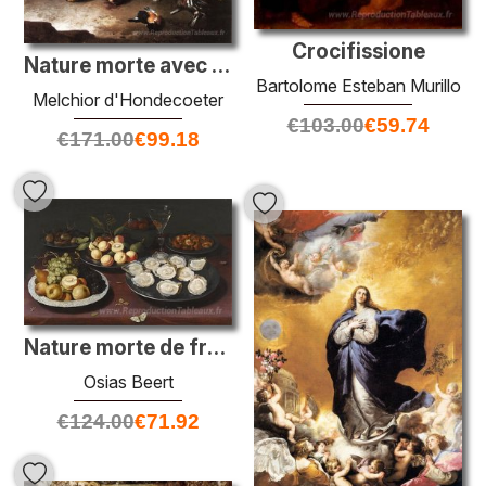
Crocifissione
Nature morte avec le trophée de chasse
Bartolome Esteban Murillo
Melchior d'Hondecoeter
€
103.00
€
59.74
€
171.00
€
99.18
Nature morte de fruits et une assiette d'huîtres
Osias Beert
€
124.00
€
71.92