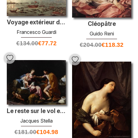
Voyage extérieur du Bucintoro à San Nicol del Lido
Cléopâtre
Francesco Guardi
Guido Reni
€
134.00
€
77.72
€
204.00
€
118.32
Le reste sur le vol en Égypte
Jacques Stella
€
181.00
€
104.98