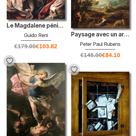
Le Magdalene pénitent
Paysage avec un arc-en-ciel
Guido Reni
Peter Paul Rubens
€
179.00
€
103.82
€
145.00
€
84.10