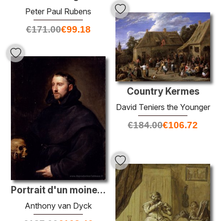
Peter Paul Rubens
€
171.00
€
99.18
Country Kermes
David Teniers the Younger
€
184.00
€
106.72
Portrait d'un moine de l'ordre bénédictin, tenant un crâne
Anthony van Dyck