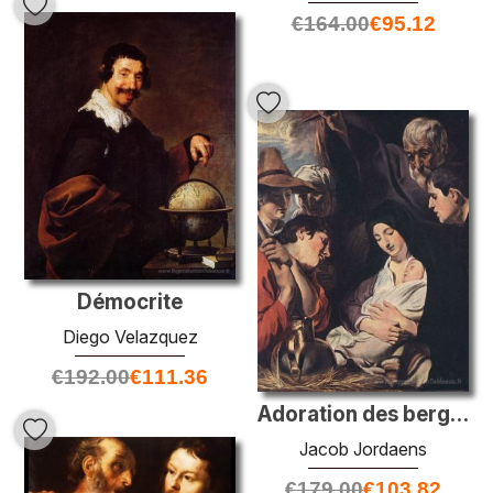
€
164.00
€
95.12
Démocrite
Diego Velazquez
€
192.00
€
111.36
Adoration des bergers
Jacob Jordaens
€
179.00
€
103.82