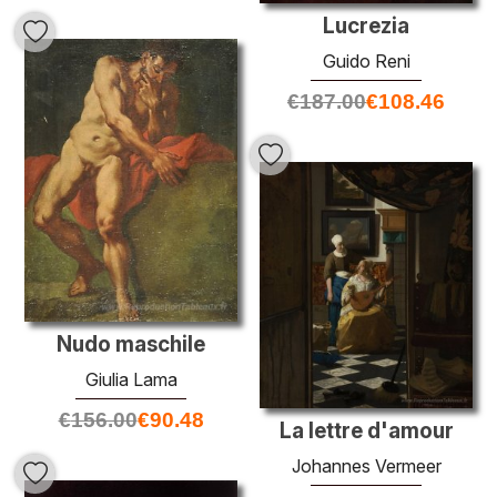
Lucrezia
Guido Reni
€
187.00
€
108.46
Nudo maschile
Giulia Lama
€
156.00
€
90.48
La lettre d'amour
Johannes Vermeer