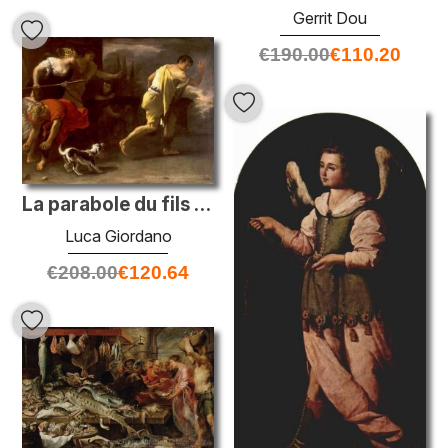
Gerrit Dou
€
190.00
€
110.20
La parabole du fils prodigue. Conduit par ses anciens compagnons
Luca Giordano
€
208.00
€
120.64