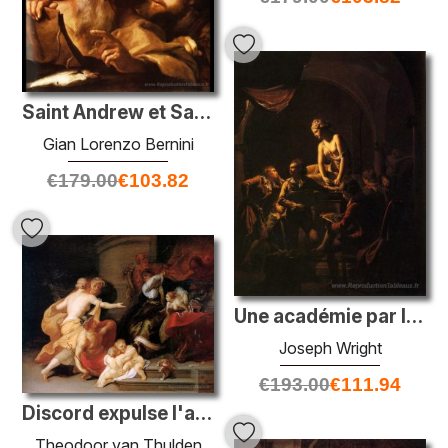
Saint Andrew et Saint Thomas
Gian Lorenzo Bernini
€
179.00
€
103.82
Une académie par lampe de lampe
Joseph Wright
€
193.00
€
111.94
Discord expulse l'art et la science
Theodoor van Thulden