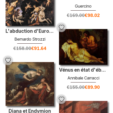
Guercino
€
169.00
€
98.02
L'abduction d'Europa
Bernardo Strozzi
€
158.00
€
91.64
Vénus en état d'ébriété par un satyre (La Nuda)
Annibale Carracci
€
155.00
€
89.90
Diana et Endymion