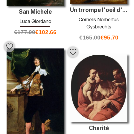
Un trrompe l'oeil d'une porte de placard glacée ouverte, avec de
San Michele
Cornelis Norbertus
Luca Giordano
Gysbrechts
€
177.00
€
102.66
€
165.00
€
95.70
Charité