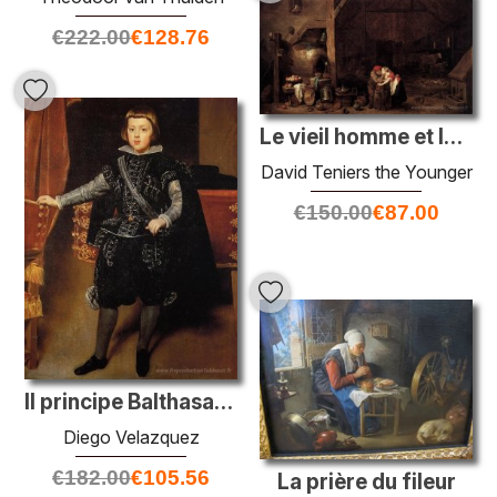
€
222.00
€
128.76
Le vieil homme et la femme de chambre
David Teniers the Younger
€
150.00
€
87.00
Il principe Balthasar Carlos
Diego Velazquez
€
182.00
€
105.56
La prière du fileur