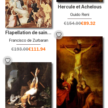
Hercule et Achelous
Guido Reni
€
154.00
€
89.32
Flapellation de saint Jérôme par les anges
Francisco de Zurbaran
€
193.00
€
111.94