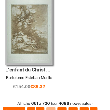
L'enfant du Christ endormi sur la croix
Bartolome Esteban Murillo
€
154.00
€
89.32
Affiche
661
à
720
(sur
4696
nouveautés)