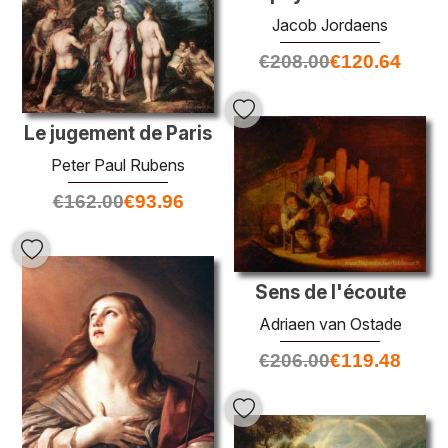
Jacob Jordaens
€
208.00
€
120.64
Le jugement de Paris
Peter Paul Rubens
€
162.00
€
93.96
Sens de l'écoute
Adriaen van Ostade
€
206.00
€
119.48