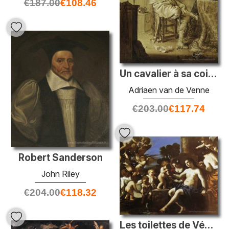
€
187.00
€
108.46
Un cavalier à sa coiffeuse
Adriaen van de Venne
€
203.00
€
117.74
Robert Sanderson
John Riley
€
204.00
€
118.32
Les toilettes de Vénus