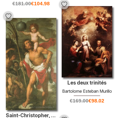
€
181.00
€
104.98
Les deux trinités
Bartolome Esteban Murillo
€
169.00
€
98.02
Saint-Christopher, Saint-Sébastien, Saint-Roch