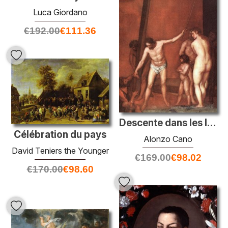
Luca Giordano
€
192.00
€
111.36
Descente dans les limbes
Célébration du pays
Alonzo Cano
David Teniers the Younger
€
169.00
€
98.02
€
170.00
€
98.60