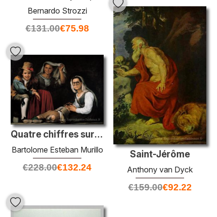
Bernardo Strozzi
€
131.00
€
75.98
Quatre chiffres sur une étape
Bartolome Esteban Murillo
Saint-Jérôme
€
228.00
€
132.24
Anthony van Dyck
€
159.00
€
92.22