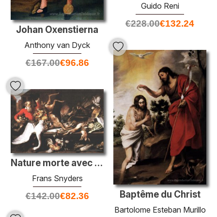
Guido Reni
€
228.00
€
132.24
Johan Oxenstierna
Anthony van Dyck
€
167.00
€
96.86
Nature morte avec des fruits et légumes de jeu mort sur un march
Frans Snyders
Baptême du Christ
€
142.00
€
82.36
Bartolome Esteban Murillo