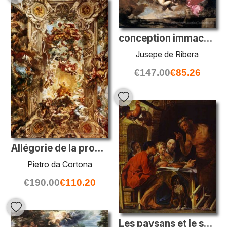
conception immaculée
Jusepe de Ribera
€
147.00
€
85.26
Allégorie de la providence divine et du pouvoir de barberini
Pietro da Cortona
€
190.00
€
110.20
Les paysans et le satyre