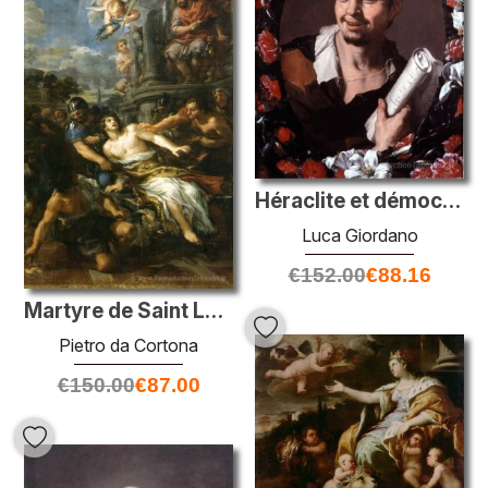
Héraclite et démocrite. Panneau de droite
Luca Giordano
€
152.00
€
88.16
Martyre de Saint Lawrence
Pietro da Cortona
€
150.00
€
87.00