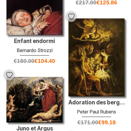
€
217.00
€
125.86
Enfant endormi
Bernardo Strozzi
€
180.00
€
104.40
Adoration des bergers
Peter Paul Rubens
€
171.00
€
99.18
Juno et Argus