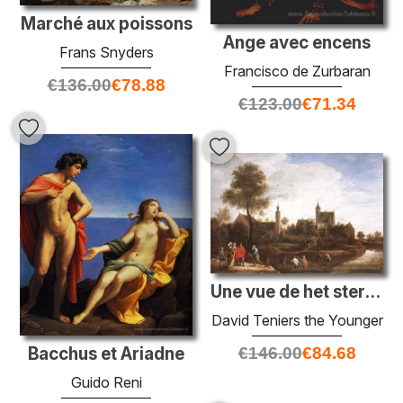
Marché aux poissons
Ange avec encens
Frans Snyders
Francisco de Zurbaran
€
136.00
€
78.88
€
123.00
€
71.34
Une vue de het sterckshof près d'Anvers
David Teniers the Younger
Bacchus et Ariadne
€
146.00
€
84.68
Guido Reni