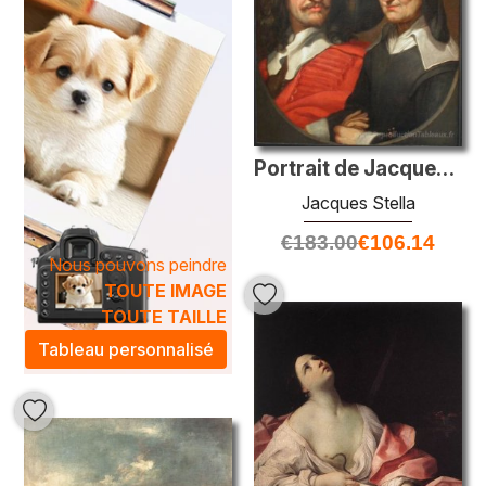
Portrait de Jacques Stella et de sa mère, Claudine de Masso
Jacques Stella
€
183.00
€
106.14
Nous pouvons peindre
TOUTE IMAGE
TOUTE TAILLE
Tableau personnalisé