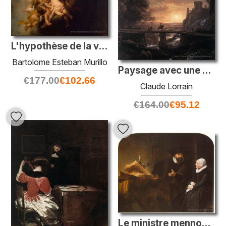
L'hypothèse de la vierge
Bartolome Esteban Murillo
Paysage avec une vision imaginaire de Tivoli
€
177.00
€
102.66
Claude Lorrain
€
164.00
€
95.12
Le ministre mennonite Cornelis Claesz