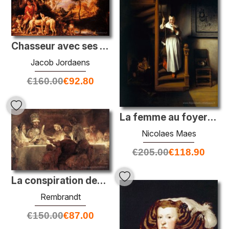
Chasseur avec ses chiens
Jacob Jordaens
€
160.00
€
92.80
La femme au foyer écoute
Nicolaes Maes
€
205.00
€
118.90
La conspiration des Bataves
Rembrandt
€
150.00
€
87.00