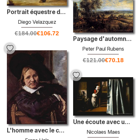
Portrait équestre de Don Gaspar de Guzmancount Duke of Olivares
Diego Velazquez
€
184.00
€
106.72
Paysage d'automne avec vue sur het Steen
Peter Paul Rubens
€
121.00
€
70.18
Une écoute avec une femme grondant
L'homme avec le chapeau coulant
Nicolaes Maes