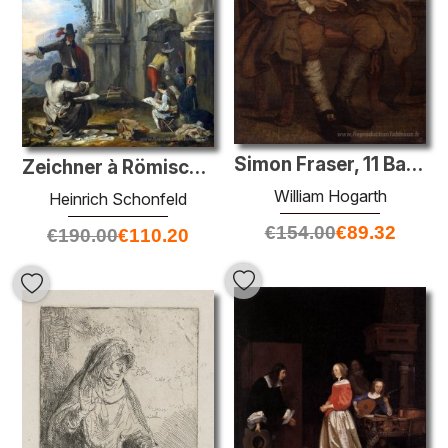
Simon Fraser, 11 Barone Lovat
Zeichner à Römischen Ruinen
William Hogarth
Heinrich Schonfeld
€
154.00
€
89.32
€
190.00
€
110.20