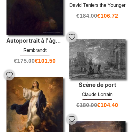
David Teniers the Younger
€
184.00
€
106.72
Autoportrait à l'âge de 63 ans
Rembrandt
€
175.00
€
101.50
Scène de port
Claude Lorrain
€
180.00
€
104.40