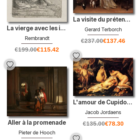
La visite du prétendant
La vierge avec les instruments de la passion
Gerard Terborch
Rembrandt
€
237.00
€
137.46
€
199.00
€
115.42
L'amour de Cupidon et de la psyché
Jacob Jordaens
Aller à la promenade
€
135.00
€
78.30
Pieter de Hooch