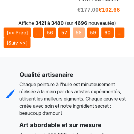
€
177.00
€
102.66
Affiche
3421
à
3480
(sur
4696
nouveautés)
[<< Préc]
...
56
57
58
59
60
...
[Suiv >>]
Qualité artisanaire
Chaque peinture à l'huile est minutieusement
réalisée à la main par des artistes expérimentés,
utilisant les meilleurs pigments. Chaque œuvre est
créée avec soin et notre ingrédient secret :
beaucoup d’amour !
Art abordable et sur mesure