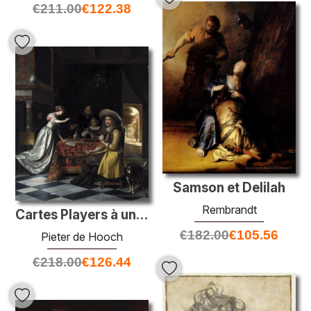
€
211.00
€
122.38
Samson et Delilah
Rembrandt
Cartes Players à une table
€
182.00
€
105.56
Pieter de Hooch
€
218.00
€
126.44