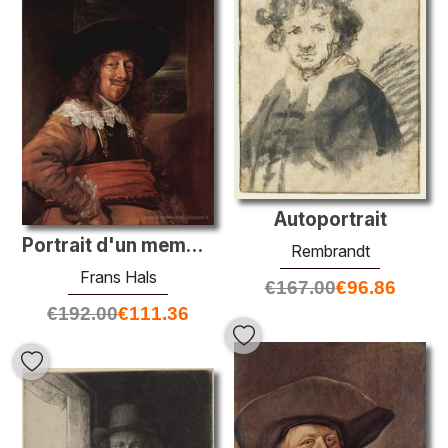
Autoportrait
Portrait d'un membre de la garde civique de Haarlem
Rembrandt
Frans Hals
€
167.00
€
96.86
€
192.00
€
111.36