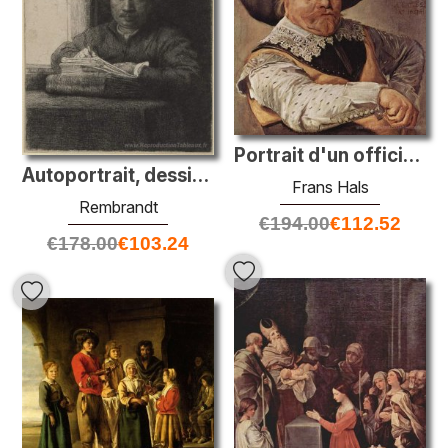
Portrait d'un officier assis
Autoportrait, dessin à une fenêtre
Frans Hals
Rembrandt
€
194.00
€
112.52
€
178.00
€
103.24