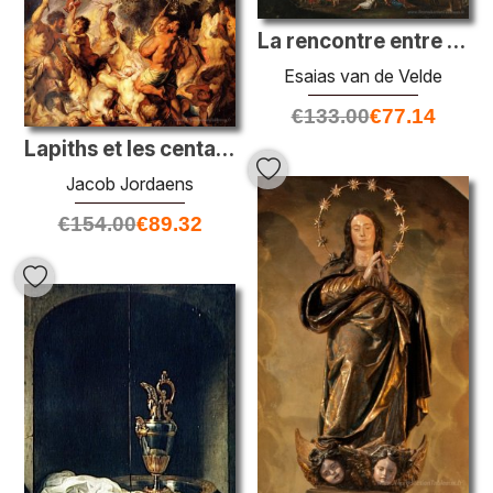
La rencontre entre Alexandre le Grand avec la famille de Darius
Esaias van de Velde
€
133.00
€
77.14
Lapiths et les centaures
Jacob Jordaens
€
154.00
€
89.32