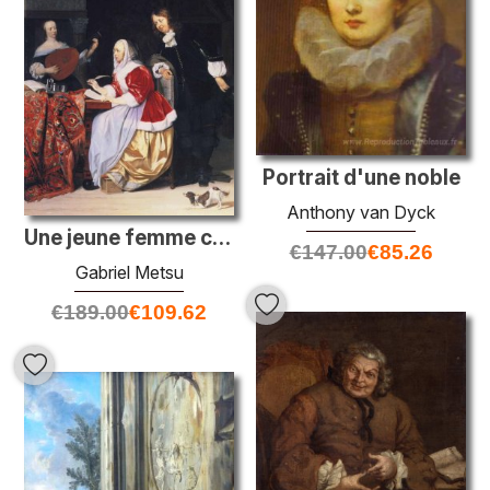
Portrait d'une noble
Anthony van Dyck
Une jeune femme composant de la musique
€
147.00
€
85.26
Gabriel Metsu
€
189.00
€
109.62