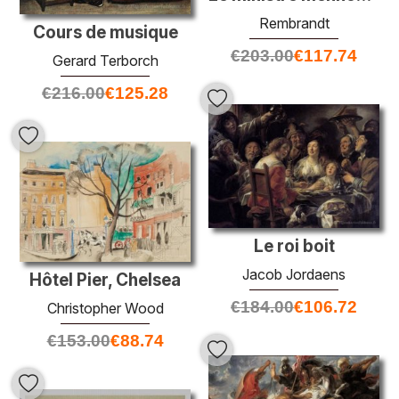
Rembrandt
Cours de musique
€
203.00
€
117.74
Gerard Terborch
€
216.00
€
125.28
Le roi boit
Jacob Jordaens
Hôtel Pier, Chelsea
€
184.00
€
106.72
Christopher Wood
€
153.00
€
88.74