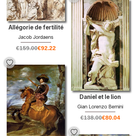
Allégorie de fertilité
Jacob Jordaens
€
159.00
€
92.22
Daniel et le lion
Gian Lorenzo Bernini
€
138.00
€
80.04