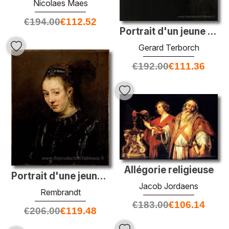
Nicolaes Maes
€
194.00
€
112.52
Portrait d'un jeune homme
Gerard Terborch
€
192.00
€
111.36
Allégorie religieuse
Portrait d'une jeune femme
Jacob Jordaens
Rembrandt
€
183.00
€
106.14
€
206.00
€
119.48