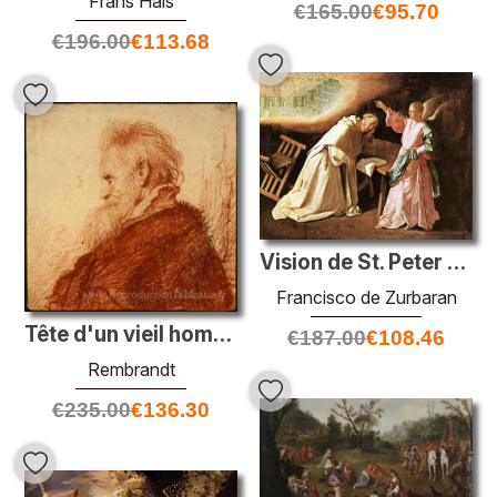
Frans Hals
€
165.00
€
95.70
€
196.00
€
113.68
Vision de St. Peter Nolasco
Francisco de Zurbaran
Tête d'un vieil homme
€
187.00
€
108.46
Rembrandt
€
235.00
€
136.30