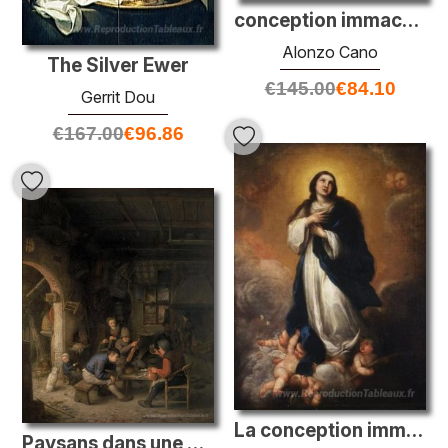
conception immaculée
Alonzo Cano
The Silver Ewer
€
145.00
€
84.10
Gerrit Dou
€
167.00
€
96.86
La conception immaculée
Paysans dans une auberge