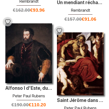
Rembrandt
Un mendiant réchauffant ses mains sur un plat de frottement
€
162.00
€
93.96
Rembrandt
€
157.00
€
91.06
Alfonso I d'Este, duc de Ferrara
Peter Paul Rubens
Saint Jérôme dans son ermitage
€
190.00
€
110.20
Peter Paul Rubens