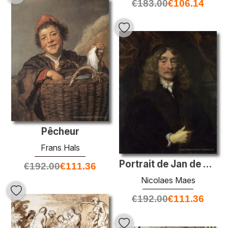
€
183.00
€
106.14
Pêcheur
Frans Hals
Portrait de Jan de Reus
€
192.00
€
111.36
Nicolaes Maes
€
192.00
€
111.36