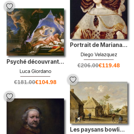
Portrait de Mariana d'Autriche, reine d'Espagne
Diego Velazquez
Psyché découvrant le cupidon endormi
€
206.00
€
119.48
Luca Giordano
€
181.00
€
104.98
Les paysans bowling dans une rue du village