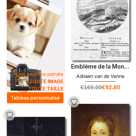
Emblème de la Monita Amoris Virginei de Cats
Nous pouvons peindre
Adriaen van de Venne
TOUTE IMAGE
€
160.00
€
92.80
TOUTE TAILLE
Tableau personnalisé