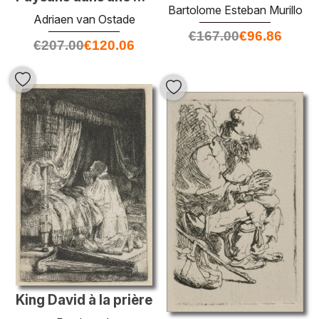
Bartolome Esteban Murillo
Adriaen van Ostade
€
167.00
€
96.86
€
207.00
€
120.06
King David à la prière