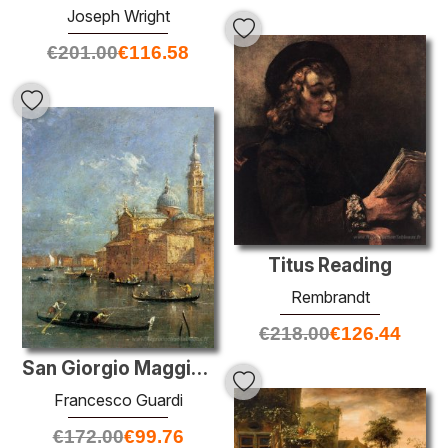
Joseph Wright
€
201.00
€
116.58
Titus Reading
Rembrandt
€
218.00
€
126.44
San Giorgio Maggiore
Francesco Guardi
€
172.00
€
99.76