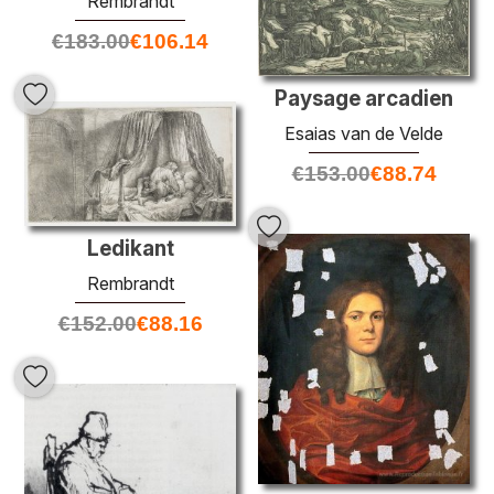
Rembrandt
€
183.00
€
106.14
Paysage arcadien
Esaias van de Velde
€
153.00
€
88.74
Ledikant
Rembrandt
€
152.00
€
88.16