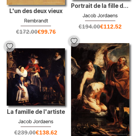
Portrait de la fille de l'artiste Elizabeth
L'un des deux vieux
Jacob Jordaens
Rembrandt
€
194.00
€
112.52
€
172.00
€
99.76
La famille de l'artiste
Jacob Jordaens
€
239.00
€
138.62