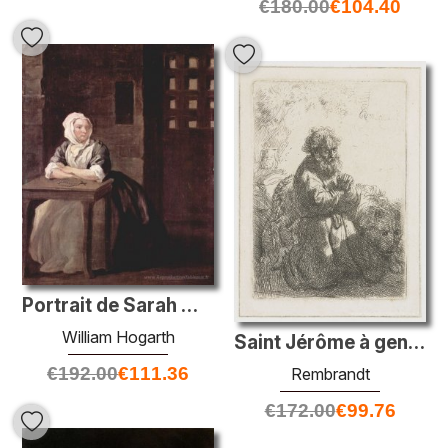
€
180.00
€
104.40
Portrait de Sarah Macholm en prison
William Hogarth
Saint Jérôme à genoux dans la prière, en regardant vers le bas
€
192.00
€
111.36
Rembrandt
€
172.00
€
99.76