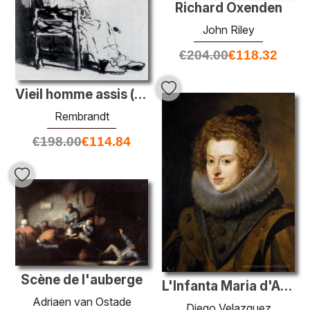
Richard Oxenden
John Riley
€
204.00
€
118.32
Vieil homme assis (peut-être le père de Rembrandt)
Rembrandt
€
198.00
€
114.84
Scène de l'auberge
L'Infanta Maria d'Autriche
Adriaen van Ostade
Diego Velazquez