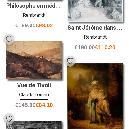
Philosophe en méditation
Rembrandt
€
169.00
€
98.02
Saint Jérôme dans un paysage italien
Rembrandt
€
190.00
€
110.20
Vue de Tivoli
Claude Lorrain
€
145.00
€
84.10