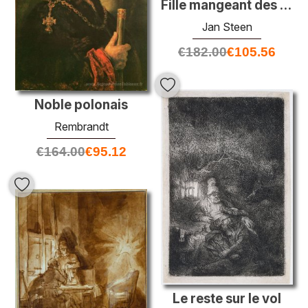
Fille mangeant des huîtres
Jan Steen
€
182.00
€
105.56
Noble polonais
Rembrandt
€
164.00
€
95.12
Le reste sur le vol