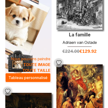
La famille
Adriaen van Ostade
€
224.00
€
129.92
Nous pouvons peindre
TOUTE IMAGE
TOUTE TAILLE
Tableau personnalisé