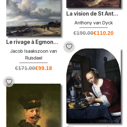
La vision de St Anthony
Anthony van Dyck
€
190.00
€
110.20
Le rivage à Egmond-an-Zee
Jacob Isaakszoon van
Ruisdael
€
171.00
€
99.18