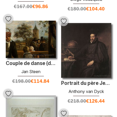
€
167.00
€
96.86
€
180.00
€
104.40
Couple de danse (détail)
Jan Steen
€
198.00
€
114.84
Portrait du père Jean Charles della Faille
Anthony van Dyck
€
218.00
€
126.44