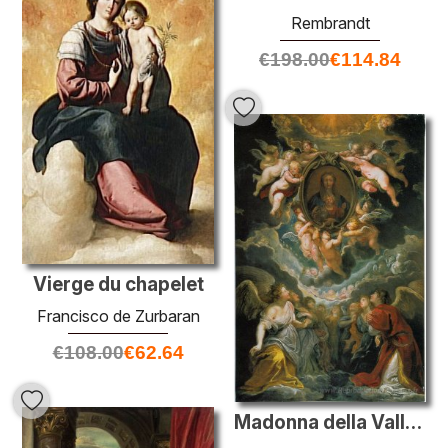
Rembrandt
€
198.00
€
114.84
Vierge du chapelet
Francisco de Zurbaran
€
108.00
€
62.64
Madonna della Vallinella