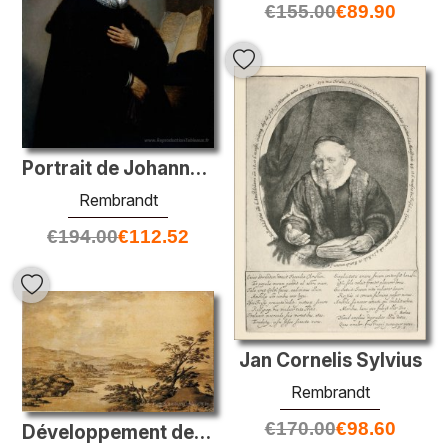
€
155.00
€
89.90
Portrait de Johannes Wtenbogaert
Rembrandt
€
194.00
€
112.52
Jan Cornelis Sylvius
Rembrandt
€
170.00
€
98.60
Développement de l'étude de paysage à partir d'une tache