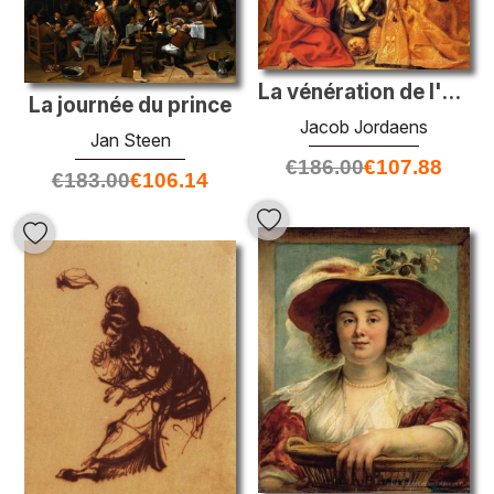
La vénération de l'Eucharistie
La journée du prince
Jacob Jordaens
Jan Steen
€
186.00
€
107.88
€
183.00
€
106.14