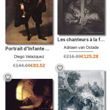
Les chanteurs à la fenêtre
Adriaen van Ostade
Portrait d'Infante Don Carlos
€
216.00
€
125.28
Diego Velazquez
€
144.00
€
83.52