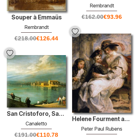
Rembrandt
€
162.00
€
93.96
Souper à Emmaüs
Rembrandt
€
218.00
€
126.44
San Cristoforo, San Michele et Murano
Helene Fourment avec ses enfants
Canaletto
Peter Paul Rubens
€
191.00
€
110.78