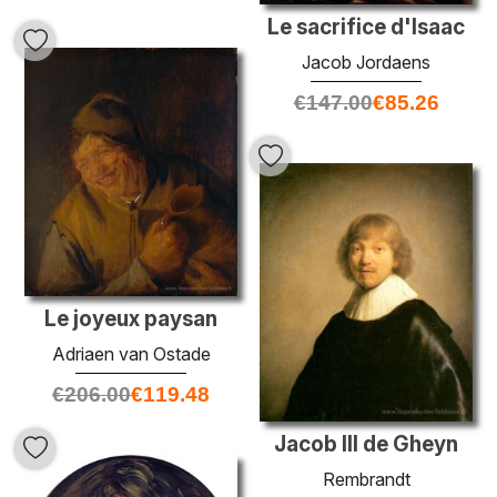
Le sacrifice d'Isaac
Jacob Jordaens
€
147.00
€
85.26
Le joyeux paysan
Adriaen van Ostade
€
206.00
€
119.48
Jacob III de Gheyn
Rembrandt