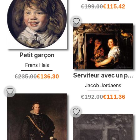
€
199.00
€
115.42
Petit garçon
Frans Hals
Serviteur avec un panier de fruits et une paire d'amants
€
235.00
€
136.30
Jacob Jordaens
€
192.00
€
111.36