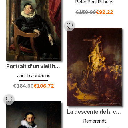
Peter Paul Rubens
€
159.00
€
92.22
Portrait d'un vieil homme
Jacob Jordaens
€
184.00
€
106.72
La descente de la croix
Rembrandt