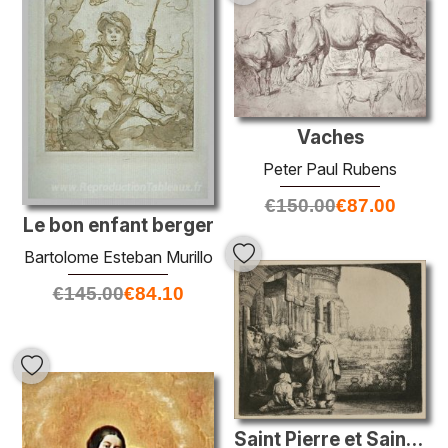
Vaches
Peter Paul Rubens
€
150.00
€
87.00
Le bon enfant berger
Bartolome Esteban Murillo
€
145.00
€
84.10
Saint Pierre et Saint-Jean à l'entrée du temple