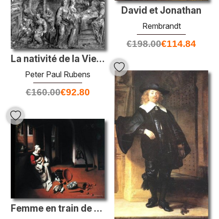
David et Jonathan
Rembrandt
€
198.00
€
114.84
La nativité de la Vierge Marie
Peter Paul Rubens
€
160.00
€
92.80
Femme en train de cueillir un canard