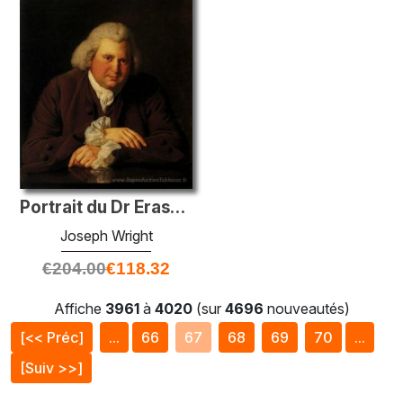
Portrait du Dr Erasmus Darwin (1731-1802) Scientifique, inventeu
Joseph Wright
€
204.00
€
118.32
Affiche
3961
à
4020
(sur
4696
nouveautés)
[<< Préc]
...
66
67
68
69
70
...
[Suiv >>]