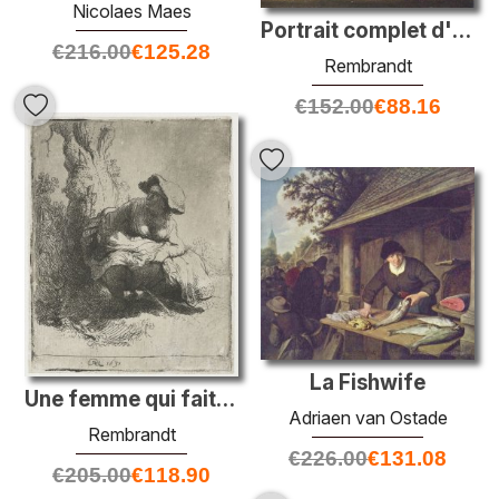
Nicolaes Maes
Portrait complet d'un homme debout
€
216.00
€
125.28
Rembrandt
€
152.00
€
88.16
La Fishwife
Une femme qui fait de l'eau
Adriaen van Ostade
Rembrandt
€
226.00
€
131.08
€
205.00
€
118.90