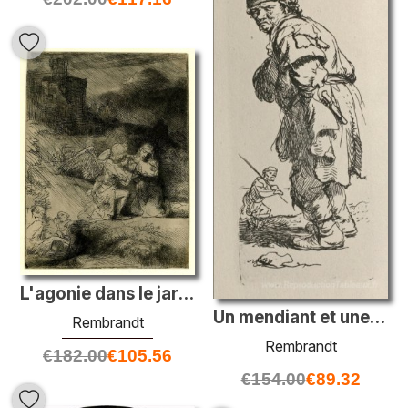
L'agonie dans le jardin
Un mendiant et une pièce complémentaire, tournée vers la gauche
Rembrandt
Rembrandt
€
182.00
€
105.56
€
154.00
€
89.32