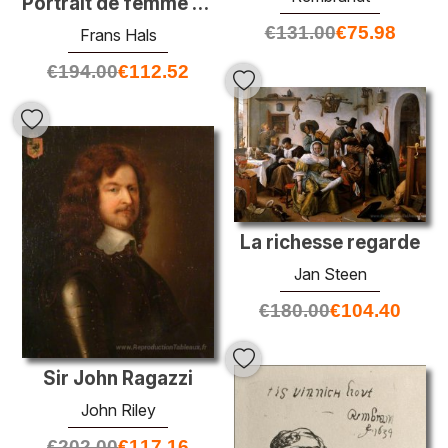
Portrait de femme avec des gants
€
131.00
€
75.98
Frans Hals
€
194.00
€
112.52
La richesse regarde
Jan Steen
€
180.00
€
104.40
Sir John Ragazzi
John Riley
€
202.00
€
117.16