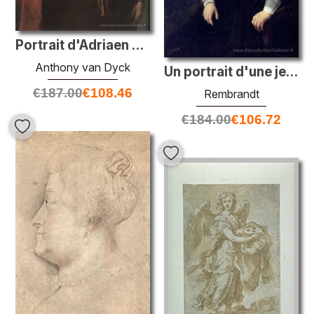
Portrait d'Adriaen Stevens
Anthony van Dyck
Un portrait d'une jeune femme
€
187.00
€
108.46
Rembrandt
€
184.00
€
106.72