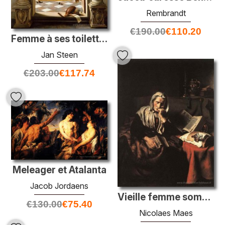
Rembrandt
€
190.00
€
110.20
Femme à ses toilettes
Jan Steen
€
203.00
€
117.74
Meleager et Atalanta
Jacob Jordaens
Vieille femme somnolant
€
130.00
€
75.40
Nicolaes Maes