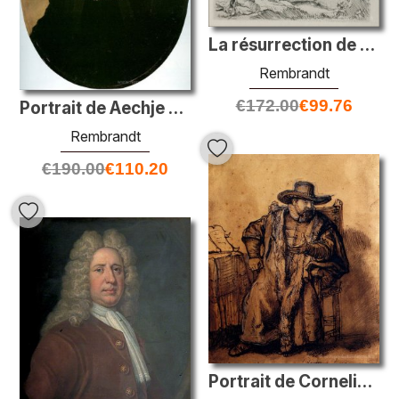
La résurrection de Lazurus une petite assiette
Rembrandt
€
172.00
€
99.76
Portrait de Aechje Claesdar
Rembrandt
€
190.00
€
110.20
Portrait de Cornelis Claesz