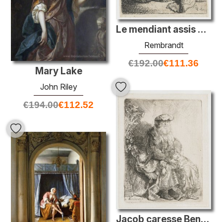
Le mendiant assis et son chien
Rembrandt
€
192.00
€
111.36
Mary Lake
John Riley
€
194.00
€
112.52
Jacob caresse Benjamin