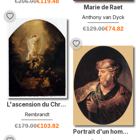
€
206.00
€
119.48
Marie de Raet
Anthony van Dyck
€
129.00
€
74.82
L'ascension du Christ
Rembrandt
€
179.00
€
103.82
Portrait d'un homme en costume oriental