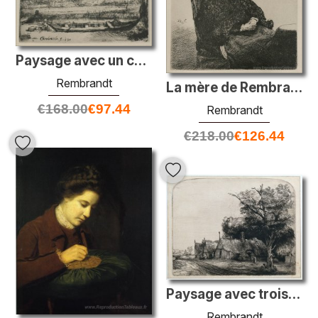
Paysage avec un canal et un grand bateau
Rembrandt
La mère de Rembrandt, assise, regardant vers la droite
€
168.00
€
97.44
Rembrandt
€
218.00
€
126.44
Paysage avec trois huttes
Rembrandt