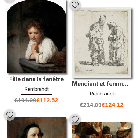
Fille dans la fenêtre
Mendiant et femme mendiante conversant
Rembrandt
Rembrandt
€
194.00
€
112.52
€
214.00
€
124.12