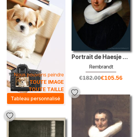
Portrait de Haesje van Cleyburgh
Rembrandt
Nous pouvons peindre
€
182.00
€
105.56
TOUTE IMAGE
TOUTE TAILLE
Tableau personnalisé