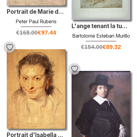
Portrait de Marie de Medici
Peter Paul Rubens
L'ange tenant la tunique et les dés
€
168.00
€
97.44
Bartolome Esteban Murillo
€
154.00
€
89.32
Portrait d'Isabella Brandt