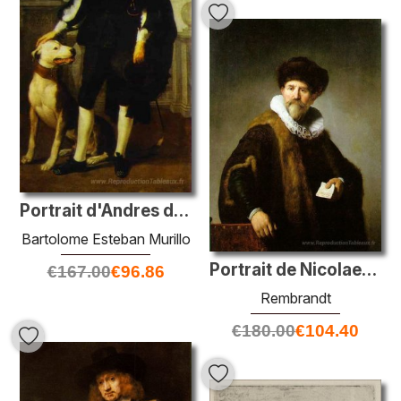
Portrait d'Andres de Andrade-i-la Col
Bartolome Esteban Murillo
Portrait de Nicolaes Rutts
€
167.00
€
96.86
Rembrandt
€
180.00
€
104.40