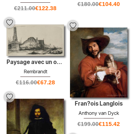
€
180.00
€
104.40
€
211.00
€
122.38
Paysage avec un obélisque
Rembrandt
€
116.00
€
67.28
Fran?ois Langlois
Anthony van Dyck
€
199.00
€
115.42