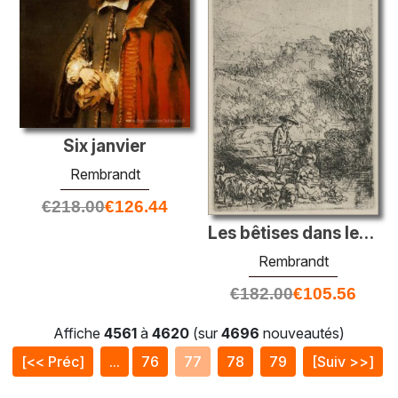
Six janvier
Rembrandt
€
218.00
€
126.44
Les bêtises dans les bois
Rembrandt
€
182.00
€
105.56
Affiche
4561
à
4620
(sur
4696
nouveautés)
[<< Préc]
...
76
77
78
79
[Suiv >>]