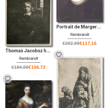
Portrait de Margeretha de Geer
Rembrandt
€
202.00
€
117.16
Thomas Jacobsz haaring le plus jeune
Rembrandt
€
184.00
€
106.72