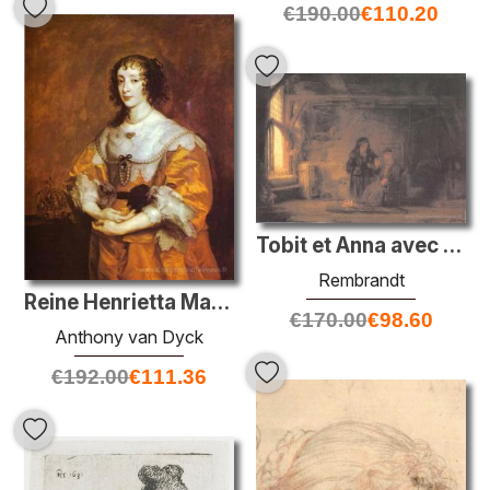
€
190.00
€
110.20
Tobit et Anna avec l'enfant
Rembrandt
Reine Henrietta Maria
€
170.00
€
98.60
Anthony van Dyck
€
192.00
€
111.36