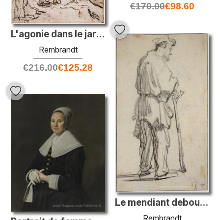
€
170.00
€
98.60
L'agonie dans le jardin
Rembrandt
€
216.00
€
125.28
Le mendiant debout tourné vers la droite
Rembrandt