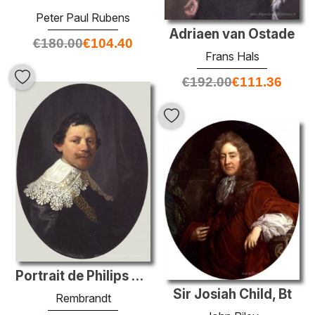
Peter Paul Rubens
Adriaen van Ostade
€
180.00
€
104.40
Frans Hals
€
192.00
€
111.36
Portrait de Philips Lucasz
Sir Josiah Child, Bt
Rembrandt