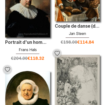
Couple de danse (détail)
Jan Steen
€
198.00
€
114.84
Portrait d'un homme inconnu
Frans Hals
€
204.00
€
118.32