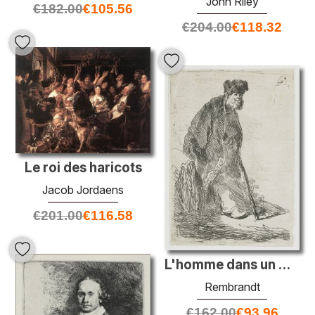
John Riley
€
182.00
€
105.56
€
204.00
€
118.32
Le roi des haricots
Jacob Jordaens
€
201.00
€
116.58
L'homme dans un manteau et un capuchon de fourrure appuyé contre
Rembrandt
€
162.00
€
93.96