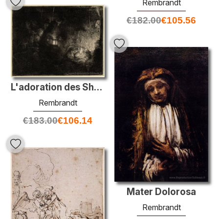
Rembrandt
€
182.00
€
105.56
L'adoration des Sheperds
Rembrandt
€
183.00
€
106.14
Mater Dolorosa
Rembrandt