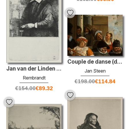
Couple de danse (détail)
Jan van der Linden Antonedis
Jan Steen
Rembrandt
€
198.00
€
114.84
€
154.00
€
89.32