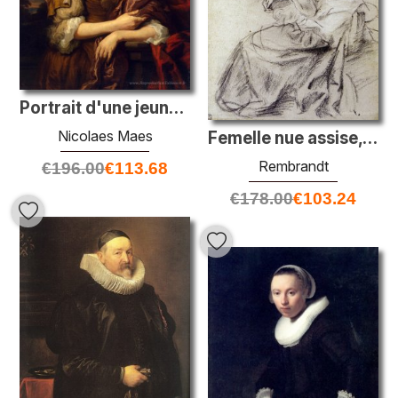
Portrait d'une jeune femme
Nicolaes Maes
Femelle nue assise, Suzanne
Rembrandt
€
196.00
€
113.68
€
178.00
€
103.24