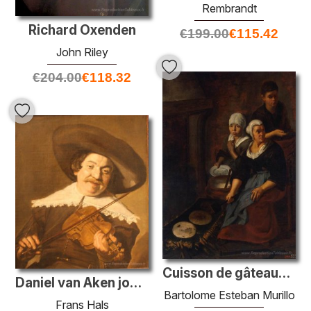
Rembrandt
Richard Oxenden
€
199.00
€
115.42
John Riley
€
204.00
€
118.32
Cuisson de gâteaux plats
Daniel van Aken jouant du violon
Bartolome Esteban Murillo
Frans Hals