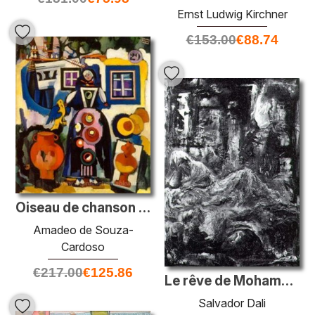
Ernst Ludwig Kirchner
€
153.00
€
88.74
Oiseau de chanson populaire et Brésil
Amadeo de Souza-
Cardoso
€
217.00
€
125.86
Le rêve de Mohammed
Salvador Dali