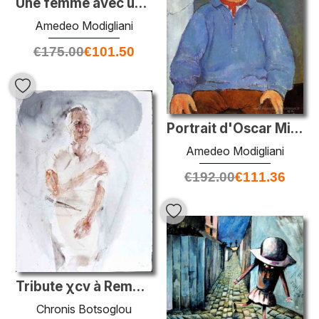
Une femme avec un collier blanc
Amedeo Modigliani
€
175.00
€
101.50
Portrait d'Oscar Miestchanioff
Amedeo Modigliani
€
192.00
€
111.36
Tribute χcv à Rembrandt
Chronis Botsoglou