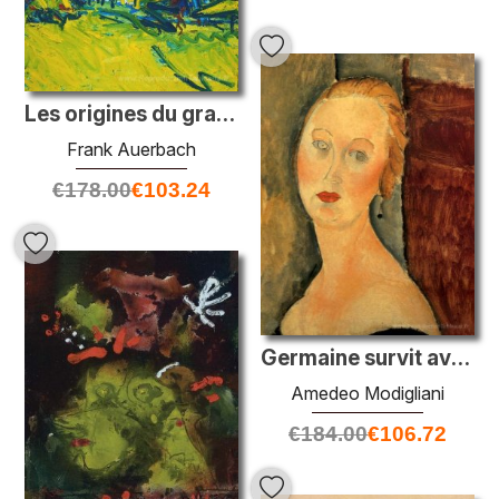
Les origines du grand ours
Frank Auerbach
€
178.00
€
103.24
Germaine survit avec des boucles d'oreilles
Amedeo Modigliani
€
184.00
€
106.72