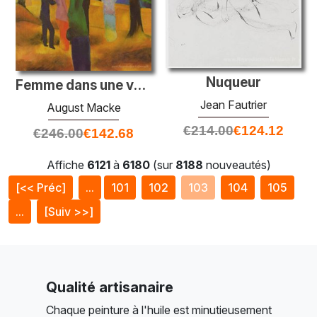
Nuqueur
Femme dans une veste verte
Jean Fautrier
August Macke
€
214.00
€
124.12
€
246.00
€
142.68
Affiche
6121
à
6180
(sur
8188
nouveautés)
[<< Préc]
...
101
102
103
104
105
...
[Suiv >>]
Qualité artisanaire
Chaque peinture à l'huile est minutieusement