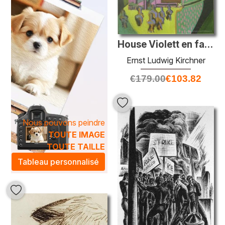
House Violett en face d'une montagne enneigée
Ernst Ludwig Kirchner
€
179.00
€
103.82
Nous pouvons peindre
TOUTE IMAGE
TOUTE TAILLE
Tableau personnalisé