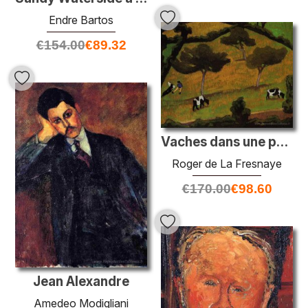
Endre Bartos
€
154.00
€
89.32
Vaches dans une prairie
Roger de La Fresnaye
€
170.00
€
98.60
Jean Alexandre
Amedeo Modigliani