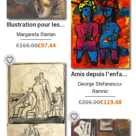
Illustration pour les "derniers sonnets shakespeariens de V. Voi
Margareta Sterian
€
168.00
€
97.44
Amis depuis l'enfance
George Stefanescu-
Ramnic
€
206.00
€
119.48