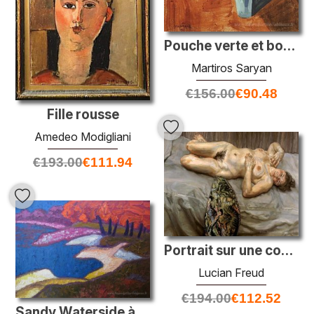
Pouche verte et bouquet
Martiros Saryan
€
156.00
€
90.48
Fille rousse
Amedeo Modigliani
€
193.00
€
111.94
Portrait sur une couverture grise
Lucian Freud
€
194.00
€
112.52
Sandy Waterside à Baja