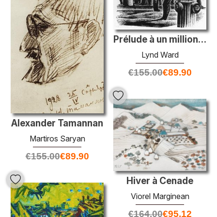
Prélude à un million d'années
Lynd Ward
€
155.00
€
89.90
Alexander Tamannan
Martiros Saryan
€
155.00
€
89.90
Hiver à Cenade
Viorel Marginean
€
164.00
€
95.12