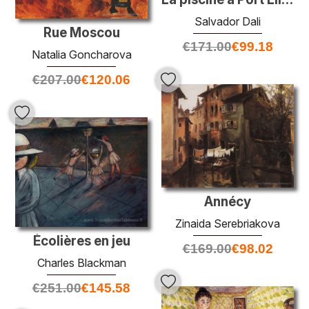
Salvador Dali
Rue Moscou
€
171.00
€
99.18
Natalia Goncharova
€
207.00
€
120.06
Annécy
Zinaida Serebriakova
Écolières en jeu
€
169.00
€
98.02
Charles Blackman
€
251.00
€
145.58