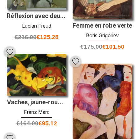
Réflexion avec deux enfants (autoportrait)
Femme en robe verte
Lucian Freud
Boris Grigoriev
€
216.00
€
125.28
€
175.00
€
101.50
Vaches, jaune-rouge-vert
Franz Marc
€
164.00
€
95.12