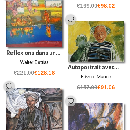
€
169.00
€
98.02
Réflexions dans une rivière
Walter Battiss
Autoportrait avec pull rayé
€
221.00
€
128.18
Edvard Munch
€
157.00
€
91.06