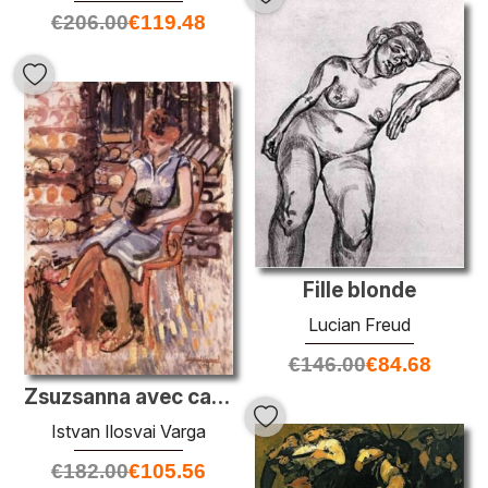
€
206.00
€
119.48
Fille blonde
Lucian Freud
€
146.00
€
84.68
Zsuzsanna avec cactus
Istvan Ilosvai Varga
€
182.00
€
105.56