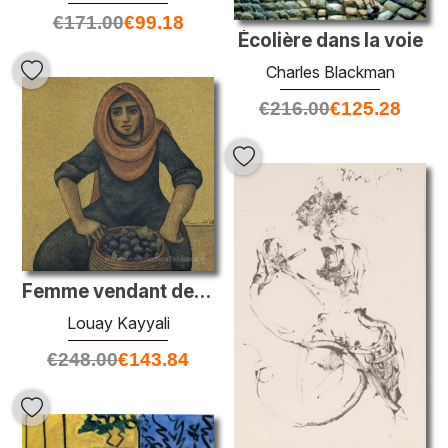
€
171.00
€
99.18
Écolière dans la voie
Charles Blackman
€
216.00
€
125.28
Femme vendant des figues
Louay Kayyali
€
248.00
€
143.84