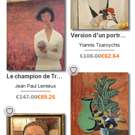
Version d'un portrait avec des fleurs en papier
Yiannis Tsaroychis
€
108.00
€
62.64
Le champion de Trèfles
Jean Paul Lemieux
€
147.00
€
85.26