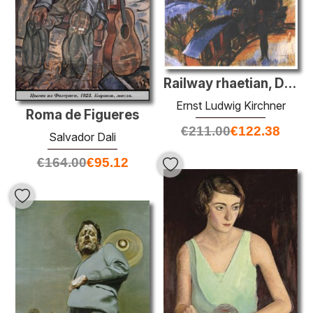
Railway rhaetian, Davos
Ernst Ludwig Kirchner
Roma de Figueres
€
211.00
€
122.38
Salvador Dali
€
164.00
€
95.12