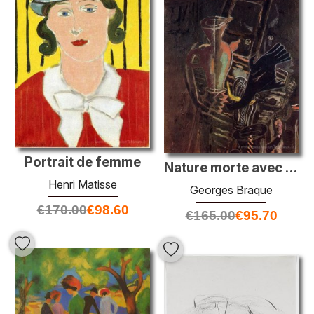
Portrait de femme
Nature morte avec les escaliers
Henri Matisse
Georges Braque
€
170.00
€
98.60
€
165.00
€
95.70