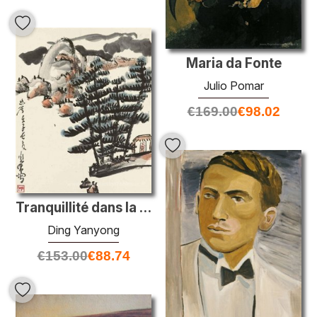
Maria da Fonte
Julio Pomar
€
169.00
€
98.02
Tranquillité dans la forêt
Ding Yanyong
€
153.00
€
88.74