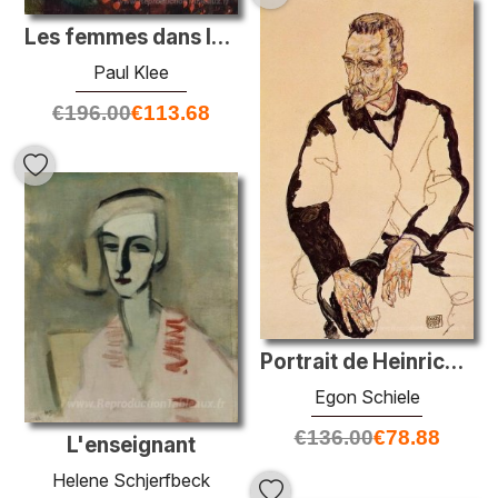
Les femmes dans leur meilleur dimanche
Paul Klee
€
196.00
€
113.68
Portrait de Heinrich Benesch
Egon Schiele
€
136.00
€
78.88
L'enseignant
Helene Schjerfbeck