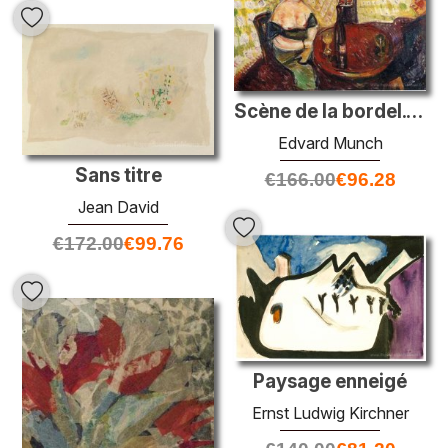
Scène de la bordel. Zum Sussen Madel
Edvard Munch
Sans titre
€
166.00
€
96.28
Jean David
€
172.00
€
99.76
Paysage enneigé
Ernst Ludwig Kirchner