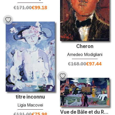
€
171.00
€
99.18
Cheron
Amedeo Modigliani
€
168.00
€
97.44
titre inconnu
Ligia Macovei
Vue de Bâle et du Rhin
€
131.00
€
75.98