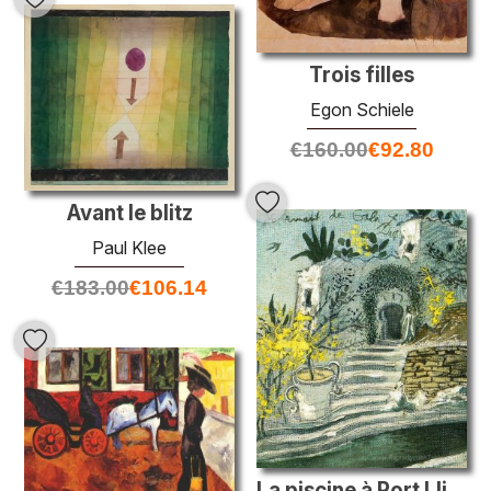
Trois filles
Egon Schiele
€
160.00
€
92.80
Avant le blitz
Paul Klee
€
183.00
€
106.14
La piscine à Port Lligat