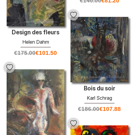
€
140.00
€
81.20
Design des fleurs
Helen Dahm
€
175.00
€
101.50
Bois du soir
Karl Schrag
€
186.00
€
107.88