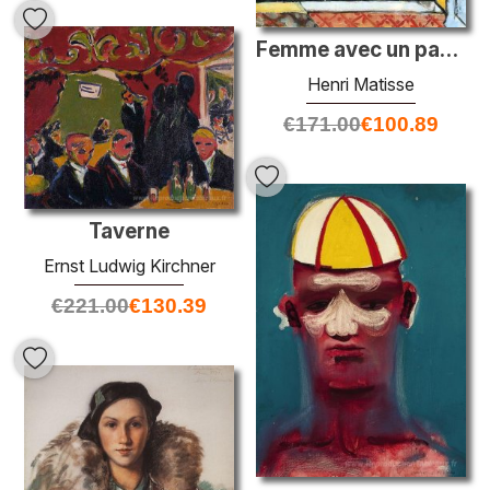
Femme avec un parasol vert sur un balcon
Henri Matisse
€
171.00
€
100.89
Taverne
Ernst Ludwig Kirchner
€
221.00
€
130.39