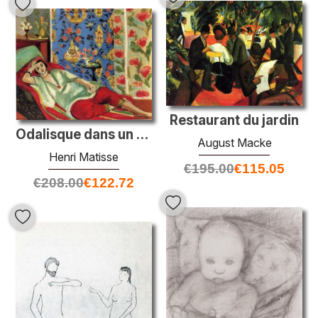
Restaurant du jardin
Odalisque dans un pantalon rouge
August Macke
Henri Matisse
€
195.00
€
115.05
€
208.00
€
122.72