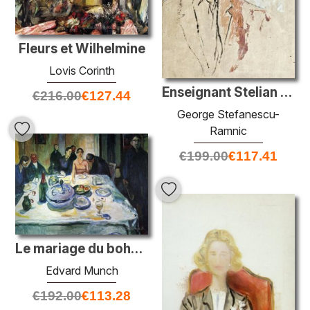
Fleurs et Wilhelmine
Lovis Corinth
Enseignant Stelian Cucu, école secondaire King Ferdinand, Ramnic
€
216.00
€
127.44
George Stefanescu-
Ramnic
€
199.00
€
117.41
Le mariage du bohème, Munch assis à l'extrême gauche
Edvard Munch
€
192.00
€
113.28