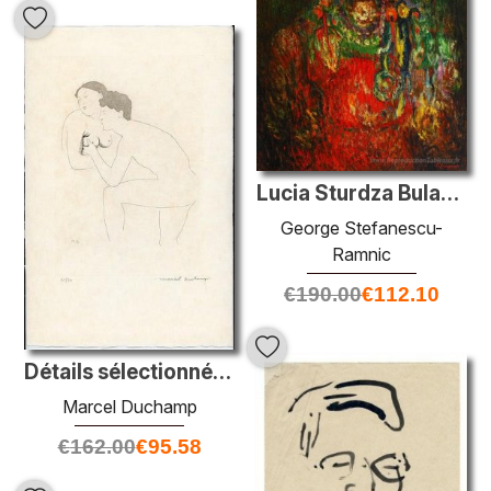
Lucia Sturdza Bulandra dans la folle de Chaillot
George Stefanescu-
Ramnic
€
190.00
€
112.10
Détails sélectionnés après INGRES II
Marcel Duchamp
€
162.00
€
95.58