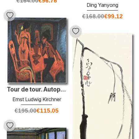
€
164.00
€
96.76
Ding Yanyong
€
168.00
€
99.12
Tour de tour. Autoportrait avec Erna
Ernst Ludwig Kirchner
€
195.00
€
115.05