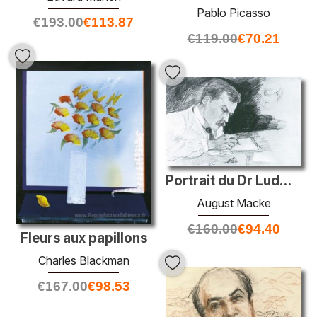
Pablo Picasso
€
193.00
€
113.87
€
119.00
€
70.21
Portrait du Dr Ludwig Deubner, écriture
August Macke
€
160.00
€
94.40
Fleurs aux papillons
Charles Blackman
€
167.00
€
98.53