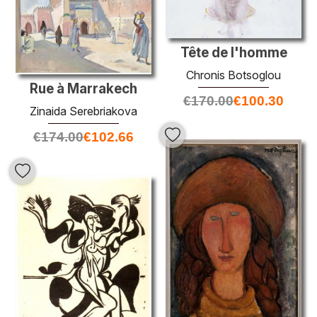
Tête de l'homme
Chronis Botsoglou
Rue à Marrakech
€
170.00
€
100.30
Zinaida Serebriakova
€
174.00
€
102.66