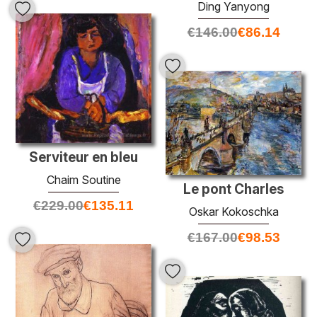
Ding Yanyong
€
146.00
€
86.14
Serviteur en bleu
Chaim Soutine
Le pont Charles
€
229.00
€
135.11
Oskar Kokoschka
€
167.00
€
98.53