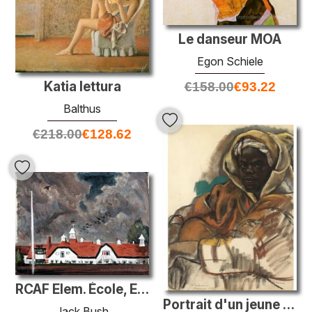
Le danseur MOA
Egon Schiele
Katia lettura
€
158.00
€
93.22
Balthus
€
218.00
€
128.62
RCAF Elem. École, Eglinton
Portrait d'un jeune homme, Marrakech
Jack Bush