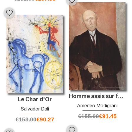
Homme assis sur fond orange
Le Char d'Or
Amedeo Modigliani
Salvador Dali
€
155.00
€
91.45
€
153.00
€
90.27