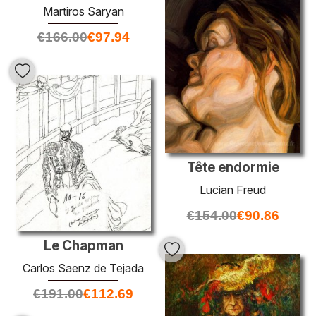
Martiros Saryan
€
166.00
€
97.94
Tête endormie
Lucian Freud
€
154.00
€
90.86
Le Chapman
Carlos Saenz de Tejada
€
191.00
€
112.69