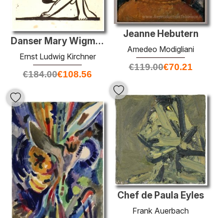
Jeanne Hebutern
Danser Mary Wigman
Amedeo Modigliani
Ernst Ludwig Kirchner
€
119.00
€
70.21
€
184.00
€
108.56
Chef de Paula Eyles
Frank Auerbach