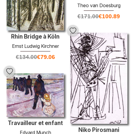
Theo van Doesburg
€
171.00
€
100.89
Rhin Bridge à Köln
Ernst Ludwig Kirchner
€
134.00
€
79.06
Travailleur et enfant
Niko Pirosmani
Edvard Munch