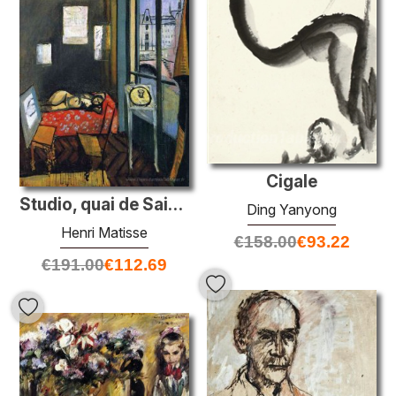
Cigale
Studio, quai de Saint-Michel
Ding Yanyong
Henri Matisse
€
158.00
€
93.22
€
191.00
€
112.69