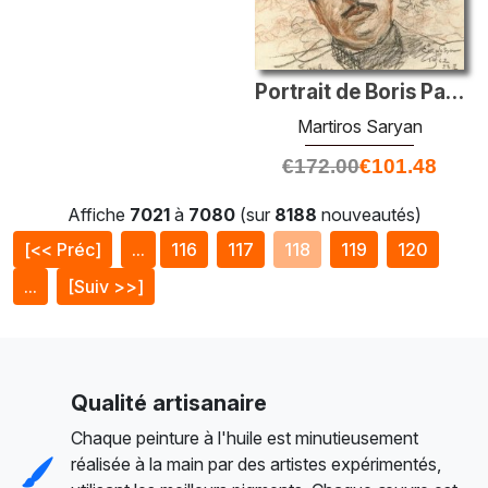
Portrait de Boris Parsadanyan
Martiros Saryan
€
172.00
€
101.48
Affiche
7021
à
7080
(sur
8188
nouveautés)
[<< Préc]
...
116
117
118
119
120
...
[Suiv >>]
Qualité artisanaire
Chaque peinture à l'huile est minutieusement
réalisée à la main par des artistes expérimentés,