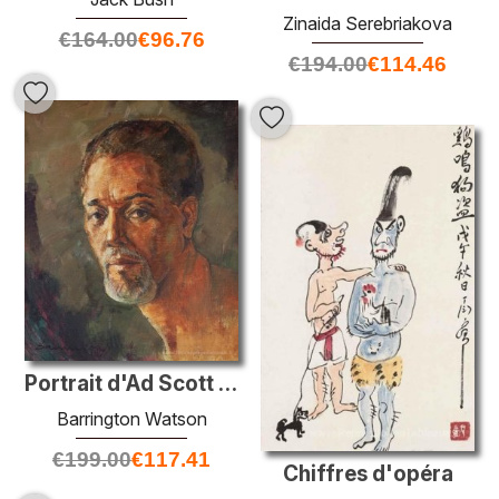
Zinaida Serebriakova
€
164.00
€
96.76
€
194.00
€
114.46
Portrait d'Ad Scott 1969
Barrington Watson
€
199.00
€
117.41
Chiffres d'opéra