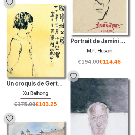
Portrait de Jamini Roy
M.F. Husain
€
194.00
€
114.46
Un croquis de Gertrude à cinq
Xu Beihong
€
175.00
€
103.25