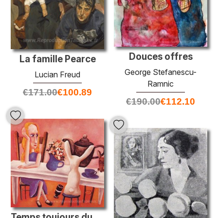
Douces offres
La famille Pearce
George Stefanescu-
Lucian Freud
Ramnic
€
171.00
€
100.89
€
190.00
€
112.10
Temps toujours du thé