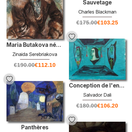
Sauvetage
Charles Blackman
€
175.00
€
103.25
Maria Butakova née Evreinova
Zinaida Serebriakova
€
190.00
€
112.10
Conception de l'ensemble de «Roméo et Juliette»
Salvador Dali
€
180.00
€
106.20
Panthères