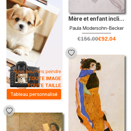
Mère et enfant inclinables
Paula Modersohn-Becker
€
156.00
€
92.04
Nous pouvons peindre
TOUTE IMAGE
TOUTE TAILLE
Tableau personnalisé