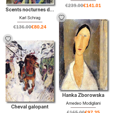
€
239.00
€
141.01
Scents nocturnes de jardins étrangers
Karl Schrag
€
136.00
€
80.24
Hanka Zborowska
Amedeo Modigliani
Cheval galopant
€
165.00
€
97.35