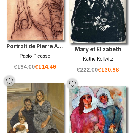
Portrait de Pierre Auguste Renoir
Mary et Elizabeth
Pablo Picasso
Kathe Kollwitz
€
194.00
€
114.46
€
222.00
€
130.98