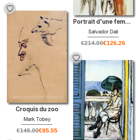
Portrait d'une femme - Veste grise portant un collier de perles
Salvador Dali
€
214.00
€
126.26
Croquis du zoo
Mark Tobey
€
145.00
€
85.55