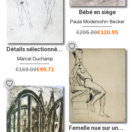
Bébé en siège
Paula Modersohn-Becker
€
205.00
€
120.95
Détails sélectionnés après Cranach
Marcel Duchamp
€
169.00
€
99.71
Femelle nue sur une chaise