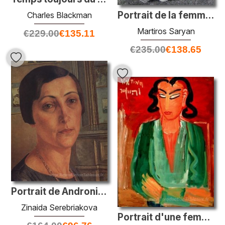
Portrait de la femme de l'artiste
Charles Blackman
Martiros Saryan
€
229.00
€
135.11
€
235.00
€
138.65
Portrait de Andronikova-Halpern
Zinaida Serebriakova
Portrait d'une femme