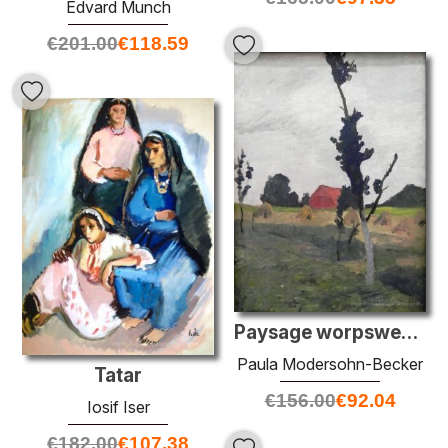
Edvard Munch
€
201.00
€
118.59
Paysage worpsweder avec maison rouge
Paula Modersohn-Becker
Tatar
€
156.00
€
92.04
Iosif Iser
€
182.00
€
107.38