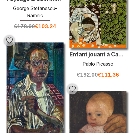
George Stefanescu-
Ramnic
€
178.00
€
103.24
Enfant jouant à Camomilles
Pablo Picasso
€
192.00
€
111.36