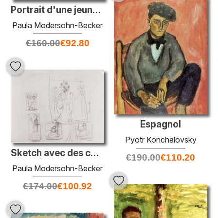
Portrait d'une jeune femme avec un chapeau rouge
Paula Modersohn-Becker
€
160.00
€
92.80
Espagnol
Pyotr Konchalovsky
Sketch avec des compositions de six chiffres
€
190.00
€
110.20
Paula Modersohn-Becker
€
174.00
€
100.92