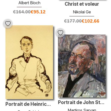
Albert Bloch
Christ et voleur
€
164.00
€
95.12
Nikolai Ge
€
177.00
€
102.66
Portrait de John Steinbeck
Portrait de Heinrich Rieger
Martiros Saryan