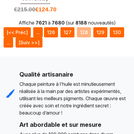
€
215.00
€
124.70
Affiche
7621
à
7680
(sur
8188
nouveautés)
[<< Préc]
...
126
127
128
129
130
...
[Suiv >>]
Qualité artisanaire
Chaque peinture à l'huile est minutieusement
réalisée à la main par des artistes expérimentés,
utilisant les meilleurs pigments. Chaque œuvre est
créée avec soin et notre ingrédient secret :
beaucoup d’amour !
Art abordable et sur mesure