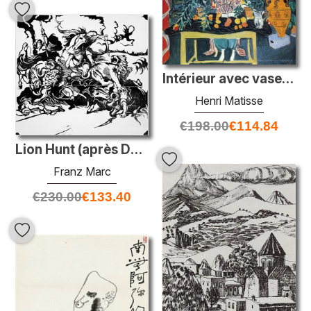
Intérieur avec vase étrusque
Henri Matisse
€
198.00
€
114.84
Lion Hunt (après Delacroix)
Franz Marc
€
230.00
€
133.40