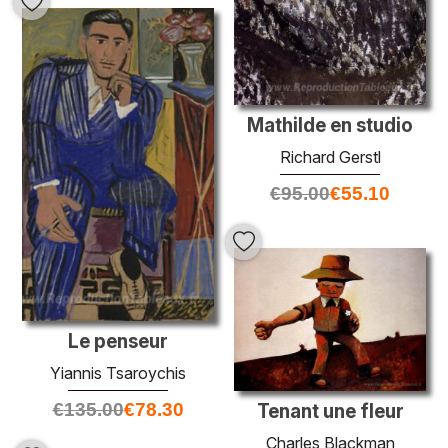
Mathilde en studio
Richard Gerstl
€
95.00
€
55.10
Le penseur
Yiannis Tsaroychis
€
135.00
€
78.30
Tenant une fleur
Charles Blackman