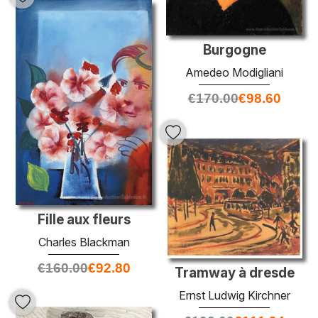
Burgogne
Amedeo Modigliani
€
170.00
€
98.60
Fille aux fleurs
Charles Blackman
€
160.00
€
92.80
Tramway à dresde
Ernst Ludwig Kirchner