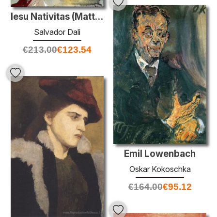
Iesu Nativitas (Matthieu 1:20)
Salvador Dali
€
213.00
€
123.54
Emil Lowenbach
Oskar Kokoschka
€
164.00
€
95.12