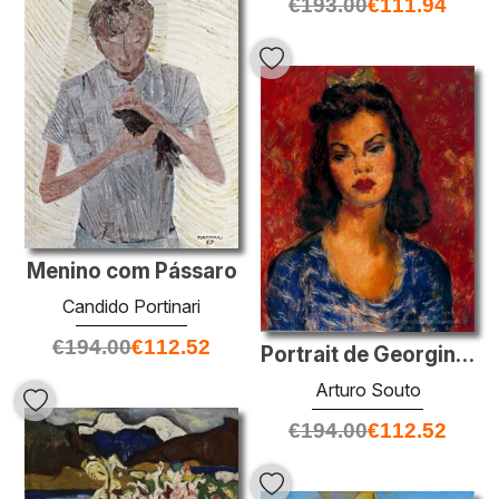
€
193.00
€
111.94
Menino com Pássaro
Candido Portinari
€
194.00
€
112.52
Portrait de Georgina Xenia Alberú
Arturo Souto
€
194.00
€
112.52