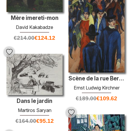
Mère imereti-mon
David Kakabadze
€
214.00
€
124.12
Scène de la rue Berlin
Ernst Ludwig Kirchner
€
189.00
€
109.62
Dans le jardin
Martiros Saryan
€
164.00
€
95.12