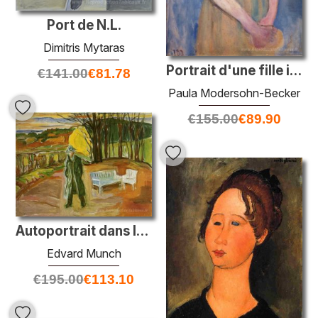
Port de N.L.
Dimitris Mytaras
Portrait d'une fille italienne d'environ 12 ans
€
141.00
€
81.78
Paula Modersohn-Becker
€
155.00
€
89.90
Autoportrait dans le jardin, ekely
Edvard Munch
€
195.00
€
113.10