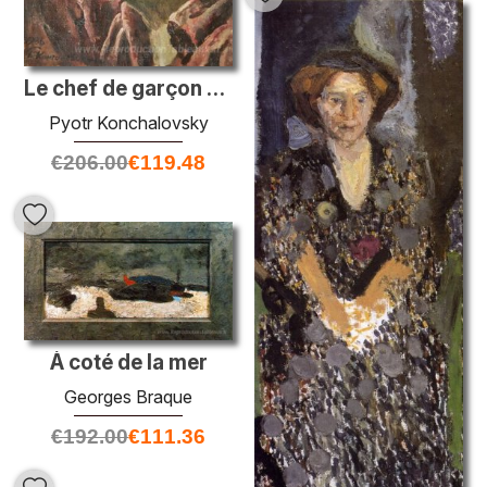
Le chef de garçon dans le profil
Pyotr Konchalovsky
€
206.00
€
119.48
À coté de la mer
Georges Braque
€
192.00
€
111.36