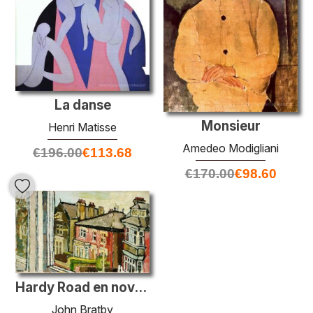
La danse
Monsieur
Henri Matisse
Amedeo Modigliani
€
196.00
€
113.68
€
170.00
€
98.60
Hardy Road en novembre, II
John Bratby