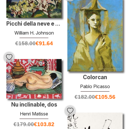
Picchi della neve e fiori
William H. Johnson
€
158.00
€
91.64
Colorcan
Pablo Picasso
€
182.00
€
105.56
Nu inclinable, dos
Henri Matisse
€
179.00
€
103.82