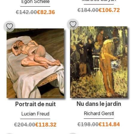
Egon Schiele
€
184.00
€
106.72
€
142.00
€
82.36
Nu dans le jardin
Portrait de nuit
Richard Gerstl
Lucian Freud
€
198.00
€
114.84
€
204.00
€
118.32