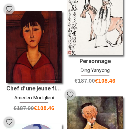
Personnage
Ding Yanyong
€
187.00
€
108.46
Chef d'une jeune fille
Amedeo Modigliani
€
187.00
€
108.46