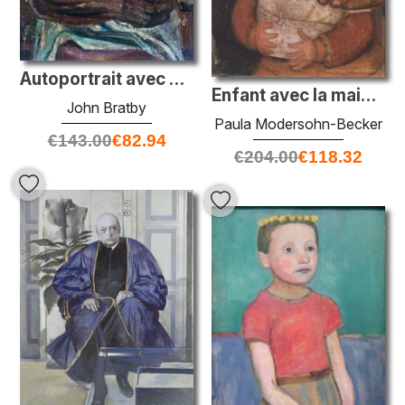
Autoportrait avec des sandales
Enfant avec la main de sa mère
John Bratby
Paula Modersohn-Becker
€
143.00
€
82.94
€
204.00
€
118.32