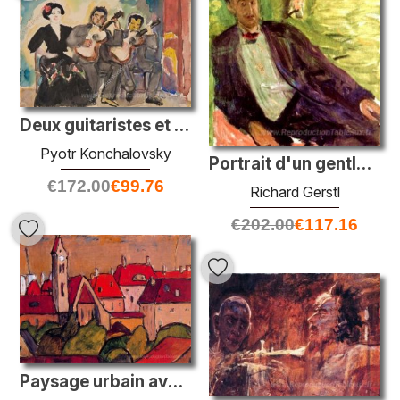
Deux guitaristes et chanteur
Pyotr Konchalovsky
Portrait d'un gentleman (fond vert)
€
172.00
€
99.76
Richard Gerstl
€
202.00
€
117.16
Paysage urbain avec tour