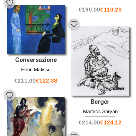
€
190.00
€
110.20
Conversazione
Henri Matisse
€
211.00
€
122.38
Berger
Martiros Saryan
€
214.00
€
124.12