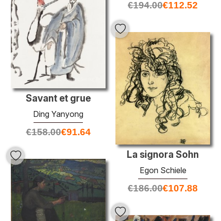
€
194.00
€
112.52
Savant et grue
Ding Yanyong
€
158.00
€
91.64
La signora Sohn
Egon Schiele
€
186.00
€
107.88