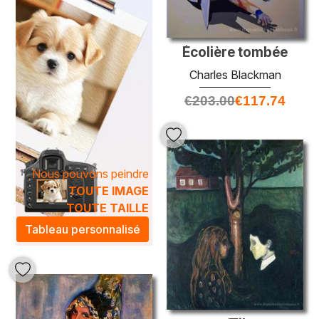
Écolière tombée
Charles Blackman
€
203.00
€
117.74
Nous pouvons peindre
TOUTE IMAGE
TOUTE TAILLE
Tableau personnalisé