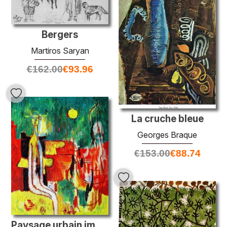
Bergers
Martiros Saryan
€
162.00
€
93.96
La cruche bleue
Georges Braque
€
153.00
€
88.74
Paysage urbain imaginaire