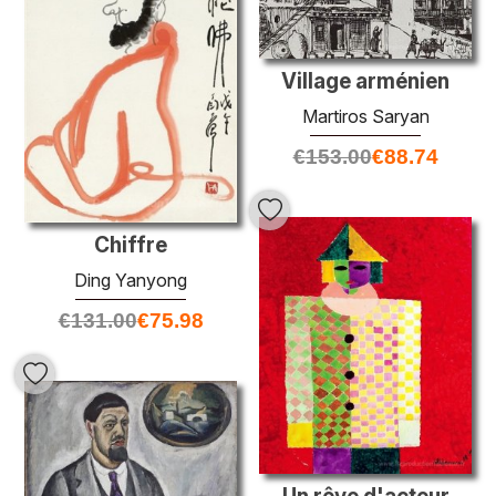
Village arménien
Martiros Saryan
€
153.00
€
88.74
Chiffre
Ding Yanyong
€
131.00
€
75.98