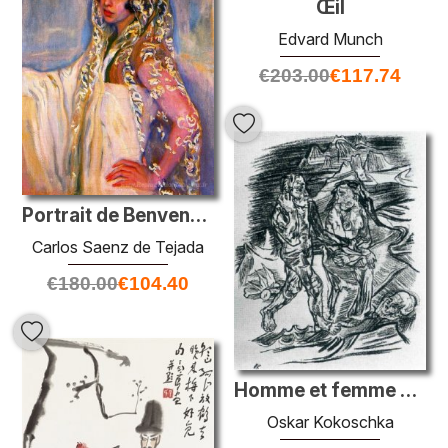
Œil
Edvard Munch
€
203.00
€
117.74
Portrait de Benvenuti Gonzalez del Campillo
Carlos Saenz de Tejada
€
180.00
€
104.40
Homme et femme sur la route de la mort
Oskar Kokoschka