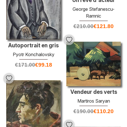
Un rêve d'acteur
George Stefanescu-
Ramnic
€
210.00
€
121.80
Autoportrait en gris
Pyotr Konchalovsky
€
171.00
€
99.18
Vendeur des verts
Martiros Saryan
€
190.00
€
110.20