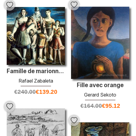
Famille de marionnettestistes
Rafael Zabaleta
Fille avec orange
€
240.00
€
139.20
Gerard Sekoto
€
164.00
€
95.12