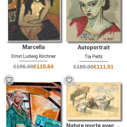
Marcella
Autoportrait
Ernst Ludwig Kirchner
Tia Peltz
€
196.00
€
115.64
€
189.00
€
111.51
Nature morte avec la grenade et les casseroles