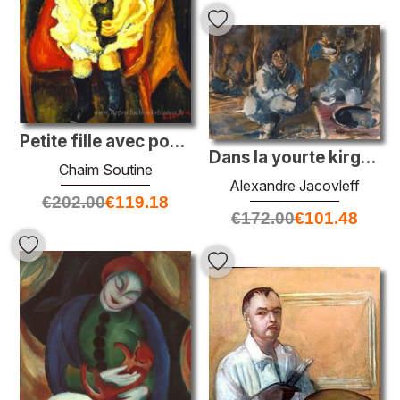
Petite fille avec poupée
Dans la yourte kirghizée
Chaim Soutine
Alexandre Jacovleff
€
202.00
€
119.18
€
172.00
€
101.48