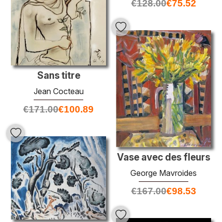
€
128.00
€
75.52
Sans titre
Jean Cocteau
€
171.00
€
100.89
Vase avec des fleurs
George Mavroides
€
167.00
€
98.53