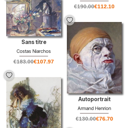
€
190.00
€
112.10
Sans titre
Costas Niarchos
€
183.00
€
107.97
Autoportrait
Armand Henrion
€
130.00
€
76.70