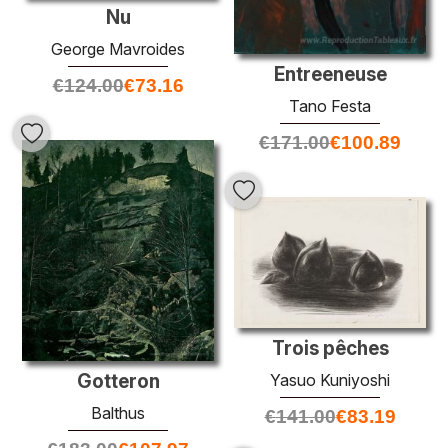
Nu
George Mavroides
Entreeneuse
€
124.00
€
73.16
Tano Festa
€
171.00
€
100.89
Trois pêches
Yasuo Kuniyoshi
Gotteron
Balthus
€
141.00
€
83.19