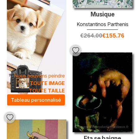
Musique
Konstantinos Parthenis
€
264.00
€
155.76
Nous pouvons peindre
TOUTE IMAGE
TOUTE TAILLE
Tableau personnalisé
Eta se baigne