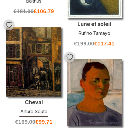
Balthus
€
181.00
€
106.79
Lune et soleil
Rufino Tamayo
€
199.00
€
117.41
Cheval
Arturo Souto
€
169.00
€
99.71