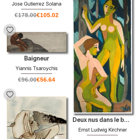
Jose Gutierrez Solana
€
178.00
€
105.02
Baigneur
Yiannis Tsaroychis
€
96.00
€
56.64
Deux nus dans le bois II
Ernst Ludwig Kirchner