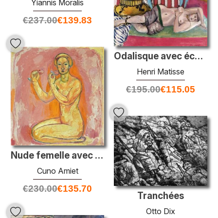
Yiannis Moralis
€
237.00
€
139.83
Odalisque avec écharpe verte
Henri Matisse
€
195.00
€
115.05
Nude femelle avec des fleurs (la vérité)
Cuno Amiet
€
230.00
€
135.70
Tranchées
Otto Dix