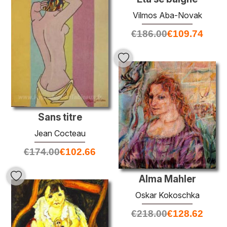
Vilmos Aba-Novak
€
186.00
€
109.74
Sans titre
Jean Cocteau
€
174.00
€
102.66
Alma Mahler
Oskar Kokoschka
€
218.00
€
128.62