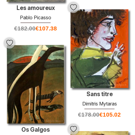
Les amoureux
Pablo Picasso
€
182.00
€
107.38
Sans titre
Dimitris Mytaras
€
178.00
€
105.02
Os Galgos