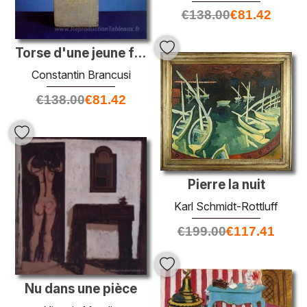
€
138.00
€
81.42
Torse d'une jeune fille
Constantin Brancusi
€
138.00
€
81.42
Pierre la nuit
Karl Schmidt-Rottluff
€
199.00
€
117.41
Nu dans une pièce