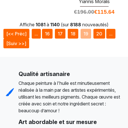
Yiannis Moralis
€
196.00
€
115.64
Affiche
1081
à
1140
(sur
8188
nouveautés)
[<< Préc]
...
16
17
18
19
20
...
[Suiv >>]
Qualité artisanaire
Chaque peinture à l'huile est minutieusement
réalisée à la main par des artistes expérimentés,
utilisant les meilleurs pigments. Chaque œuvre est
créée avec soin et notre ingrédient secret :
beaucoup d’amour !
Art abordable et sur mesure