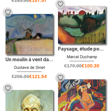
€
183.00
€
107.97
Paysage, étude pour «paradis»
Marcel Duchamp
Un moulin à vent dans un paysage, het goboi
€
170.00
€
100.30
Gustave de Smet
€
206.00
€
121.54