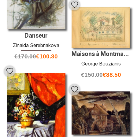
Danseur
Zinaida Serebriakova
Maisons à Montmartre
€
170.00
€
100.30
George Bouzianis
€
150.00
€
88.50