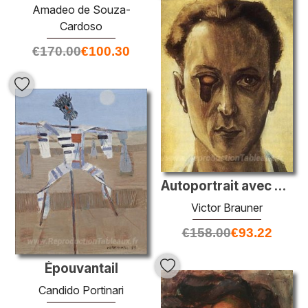
Amadeo de Souza-
Cardoso
€
170.00
€
100.30
Autoportrait avec un œil pincé
Victor Brauner
€
158.00
€
93.22
Épouvantail
Candido Portinari