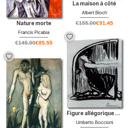
La maison à côté
Albert Bloch
€
155.00
€
91.45
Nature morte
Francis Picabia
€
145.00
€
85.55
Figure allégorique agenouillée
Umberto Boccioni