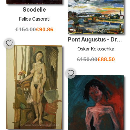
Scodelle
Felice Casorati
€
154.00
€
90.86
Pont Augustus - Dresde
Oskar Kokoschka
€
150.00
€
88.50