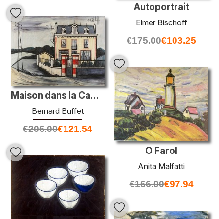
Autoportrait
Elmer Bischoff
€
175.00
€
103.25
Maison dans la Campagne
Bernard Buffet
€
206.00
€
121.54
O Farol
Anita Malfatti
€
166.00
€
97.94