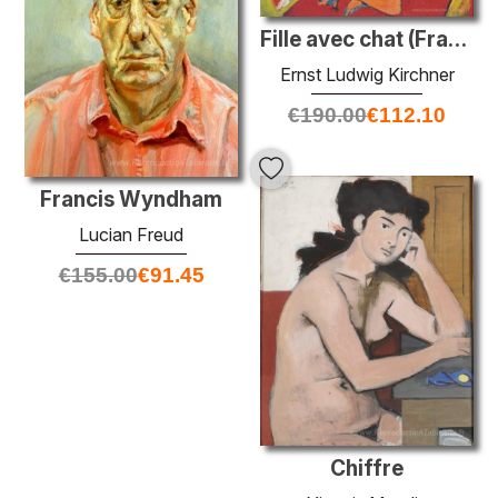
Fille avec chat (Franzi)
Ernst Ludwig Kirchner
€
190.00
€
112.10
Francis Wyndham
Lucian Freud
€
155.00
€
91.45
Chiffre