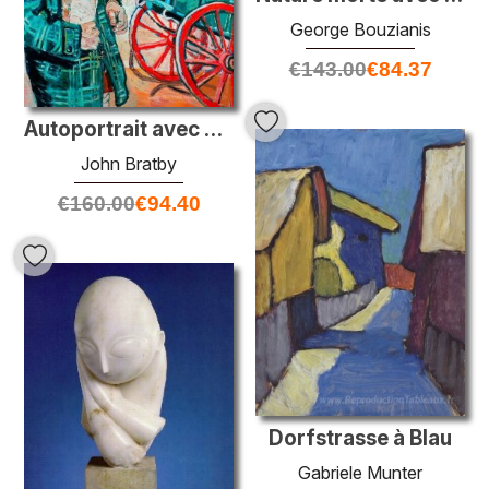
George Bouzianis
€
143.00
€
84.37
Autoportrait avec chariot
John Bratby
€
160.00
€
94.40
Dorfstrasse à Blau
Gabriele Munter