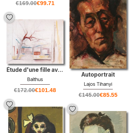
€
169.00
€
99.71
Étude d'une fille avec une fenêtre
Autoportrait
Balthus
Lajos Tihanyi
€
172.00
€
101.48
€
145.00
€
85.55