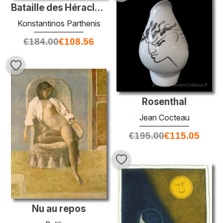
Bataille des Héracles et des Amazones
Konstantinos Parthenis
€
184.00
€
108.56
Rosenthal
Jean Cocteau
€
195.00
€
115.05
Nu au repos