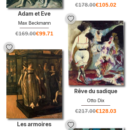
€
178.00
€
105.02
Adam et Eve
Max Beckmann
€
169.00
€
99.71
Rêve du sadique
Otto Dix
€
217.00
€
128.03
Les armoires