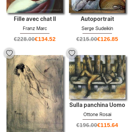
Fille avec chat II
Autoportrait
Franz Marc
Serge Sudeikin
€
228.00
€
134.52
€
215.00
€
126.85
Sulla panchina Uomo
Ottone Rosai
€
196.00
€
115.64