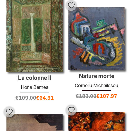
Nature morte
La colonne II
Corneliu Michailescu
Horia Bernea
€
183.00
€
107.97
€
109.00
€
64.31