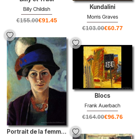
Kundalini
Billy Childish
Morris Graves
€
155.00
€
91.45
€
103.00
€
60.77
Blocs
Frank Auerbach
€
164.00
€
96.76
Portrait de la femme de l'artiste avec un chapeau