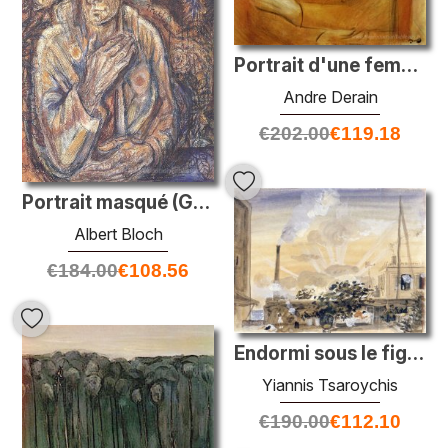
Portrait d'une femme
Andre Derain
€
202.00
€
119.18
Portrait masqué (Georg Trakl)
Albert Bloch
€
184.00
€
108.56
Endormi sous le figuier et une cheminée
Yiannis Tsaroychis
€
190.00
€
112.10