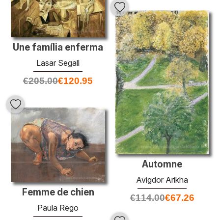
Une família enferma
Lasar Segall
€
205.00
€
120.95
Automne
Avigdor Arikha
Femme de chien
€
114.00
€
67.26
Paula Rego