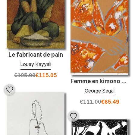
Le fabricant de pain
Louay Kayyali
€
195.00
€
115.05
Femme en kimono rouge
George Segal
€
111.00
€
65.49