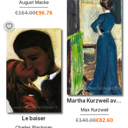
August Macke
€
164.00
€
96.76
Martha Kurzweil avant un chevalet
Max Kurzweil
Le baiser
€
140.00
€
82.60
Charles Blackman