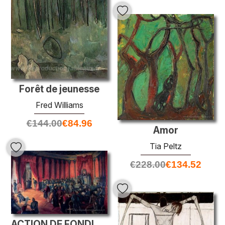
Forêt de jeunesse
Fred Williams
€
144.00
€
84.96
Amor
Tia Peltz
€
228.00
€
134.52
ACTION DE FONDITION DE LA BANQUE DE SAVAGES MUNICIPALES DE VITor