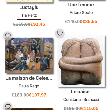
Une femme
Lustagiu
Arturo Souto
Tia Peltz
€
145.00
€
85.55
€
155.00
€
91.45
La maison de Celestina
Paula Rego
Le baiser
€
183.00
€
107.97
Constantin Brancusi
€
195.00
€
115.05