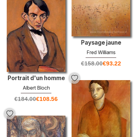
Paysage jaune
Fred Williams
€
158.00
€
93.22
Portrait d'un homme
Albert Bloch
€
184.00
€
108.56