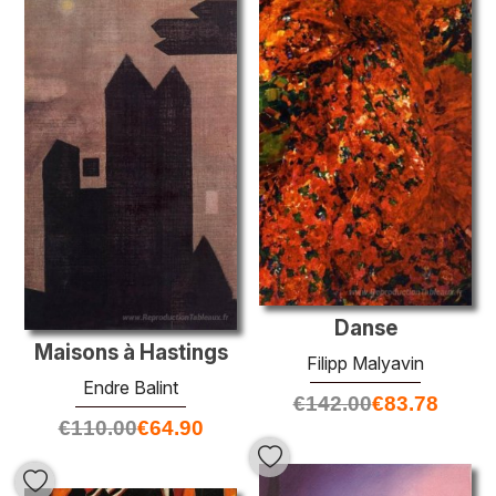
Danse
Maisons à Hastings
Filipp Malyavin
Endre Balint
€
142.00
€
83.78
€
110.00
€
64.90