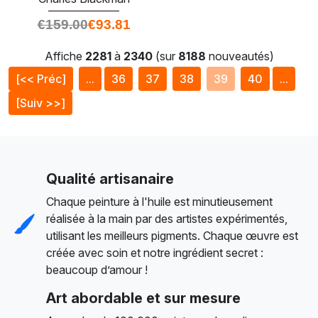
€
159.00
€
93.81
Affiche
2281
à
2340
(sur
8188
nouveautés)
[<< Préc]
...
36
37
38
39
40
...
[Suiv >>]
Qualité artisanaire
Chaque peinture à l'huile est minutieusement
réalisée à la main par des artistes expérimentés,
utilisant les meilleurs pigments. Chaque œuvre est
créée avec soin et notre ingrédient secret :
beaucoup d’amour !
Art abordable et sur mesure