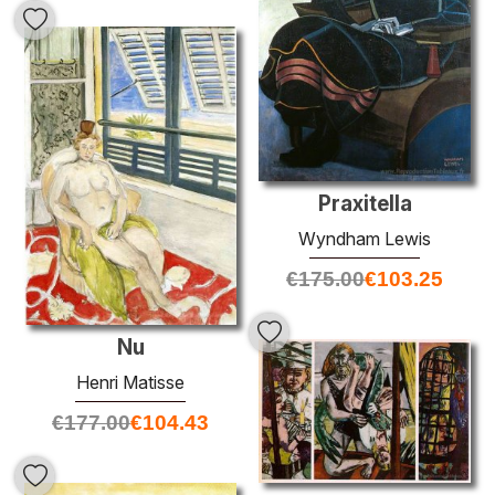
Praxitella
Wyndham Lewis
€
175.00
€
103.25
Nu
Henri Matisse
€
177.00
€
104.43