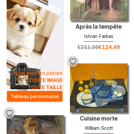
Après la tempête
Istvan Farkas
€
211.00
€
124.49
Nous pouvons peindre
TOUTE IMAGE
TOUTE TAILLE
Tableau personnalisé
Cuisine morte
William Scott