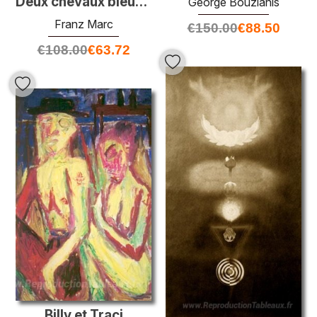
Deux chevaux bleus devant un roc rouge
George Bouzianis
Franz Marc
€
150.00
€
88.50
€
108.00
€
63.72
Billy et Traci