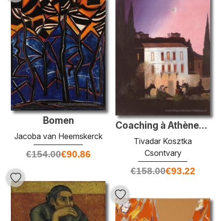
Bomen
Coaching à Athènes à New Moon
Jacoba van Heemskerck
Tivadar Kosztka
Csontvary
€
154.00
€
90.86
€
158.00
€
93.22