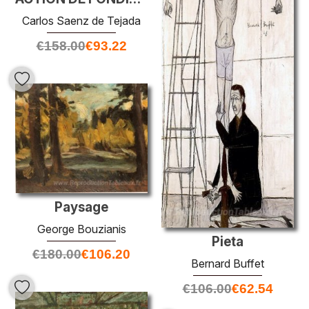
Carlos Saenz de Tejada
€
158.00
€
93.22
Paysage
George Bouzianis
Pieta
€
180.00
€
106.20
Bernard Buffet
€
106.00
€
62.54