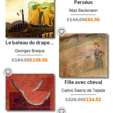
Perséus
Max Beckmann
€
144.00
€
84.96
Le bateau du drapeau
Georges Braque
€
184.00
€
108.56
Fille avec cheval
Carlos Saenz de Tejada
€
228.00
€
134.52