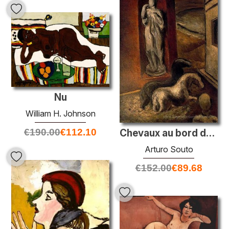
Nu
William H. Johnson
€
190.00
€
112.10
Chevaux au bord de l'eau
Arturo Souto
€
152.00
€
89.68