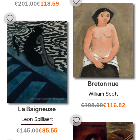
€
201.00
€
118.59
Breton nue
William Scott
€
198.00
€
116.82
La Baigneuse
Leon Spilliaert
€
145.00
€
85.55