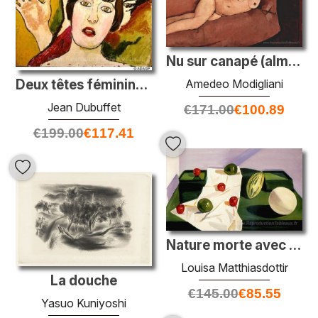
Nu sur canapé (almaisa)
Deux têtes féminines dans le profil
Amedeo Modigliani
Jean Dubuffet
€
171.00
€
100.89
€
199.00
€
117.41
Nature morte avec melon chinois
Louisa Matthiasdottir
La douche
€
145.00
€
85.55
Yasuo Kuniyoshi