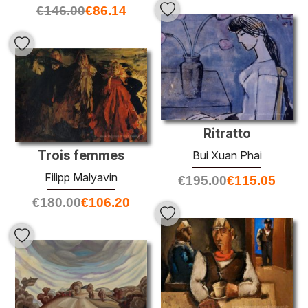
€
146.00
€
86.14
Ritratto
Trois femmes
Bui Xuan Phai
Filipp Malyavin
€
195.00
€
115.05
€
180.00
€
106.20