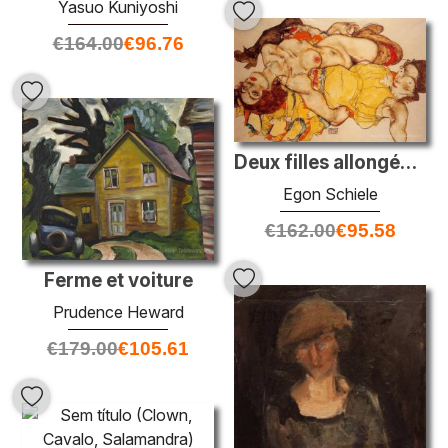
Yasuo Kuniyoshi
€
164.00
€
96.76
Deux filles allongées enlacées
Egon Schiele
€
162.00
€
95.58
Ferme et voiture
Prudence Heward
€
179.00
€
105.61