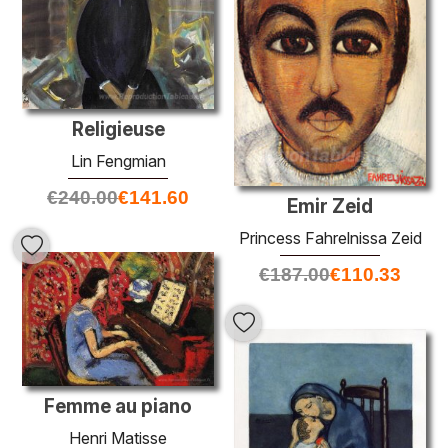
Religieuse
Lin Fengmian
€
240.00
€
141.60
Emir Zeid
Princess Fahrelnissa Zeid
€
187.00
€
110.33
Femme au piano
Henri Matisse