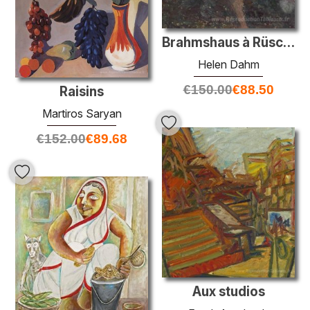
Brahmshaus à Rüschlikon
Helen Dahm
€
150.00
€
88.50
Raisins
Martiros Saryan
€
152.00
€
89.68
Aux studios