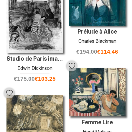
Prélude à Alice
Charles Blackman
€
194.00
€
114.46
Studio de Paris imaginaire
Edwin Dickinson
€
175.00
€
103.25
Femme Lire
Henri Matisse