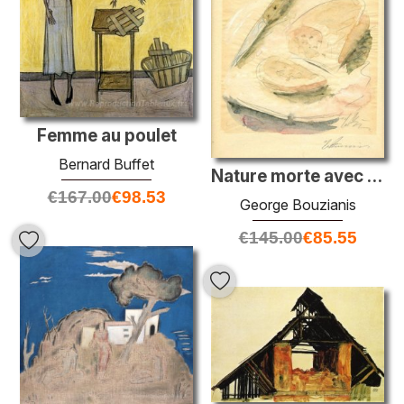
Femme au poulet
Bernard Buffet
Nature morte avec du pain au fromage
€
167.00
€
98.53
George Bouzianis
€
145.00
€
85.55