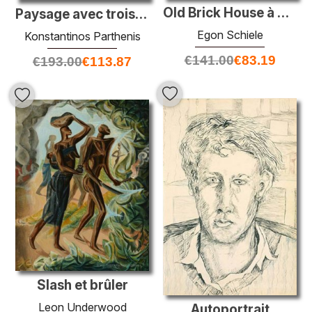
Old Brick House à Carinthia
Paysage avec trois chiffres
Egon Schiele
Konstantinos Parthenis
€
141.00
€
83.19
€
193.00
€
113.87
Slash et brûler
Leon Underwood
Autoportrait