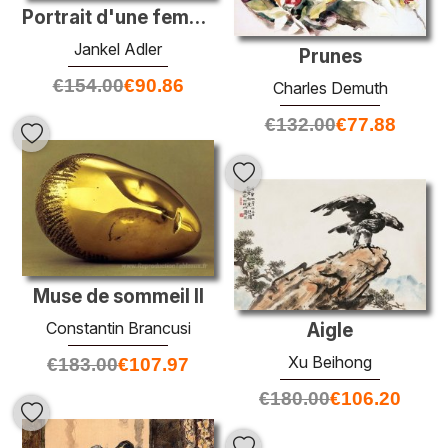
Portrait d'une femme
Jankel Adler
Prunes
€
154.00
€
90.86
Charles Demuth
€
132.00
€
77.88
Muse de sommeil II
Constantin Brancusi
Aigle
Xu Beihong
€
183.00
€
107.97
€
180.00
€
106.20