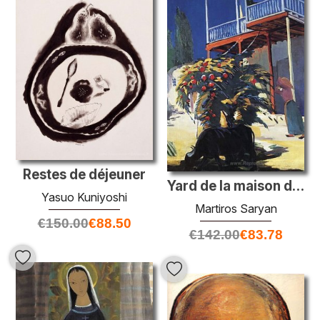
Restes de déjeuner
Yard de la maison de l'artiste
Yasuo Kuniyoshi
Martiros Saryan
€
150.00
€
88.50
€
142.00
€
83.78