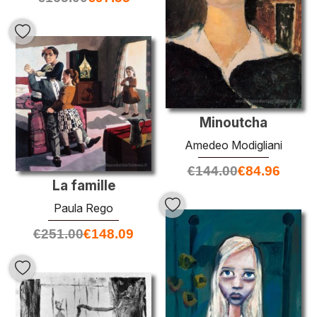
Minoutcha
Amedeo Modigliani
€
144.00
€
84.96
La famille
Paula Rego
€
251.00
€
148.09