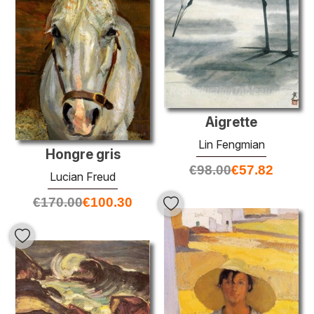
Aigrette
Lin Fengmian
Hongre gris
€
98.00
€
57.82
Lucian Freud
€
170.00
€
100.30