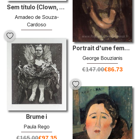
Sem título (Clown, Cavalo, Salamandra)
Amadeo de Souza-
Cardoso
€
172.00
€
101.48
Portrait d'une femme
George Bouzianis
€
147.00
€
86.73
Brume i
Paula Rego
€
165.00
€
97.35