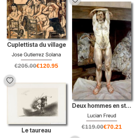
Cuplettista du village
Jose Gutierrez Solana
€
205.00
€
120.95
Deux hommes en studio
Lucian Freud
€
119.00
€
70.21
Le taureau