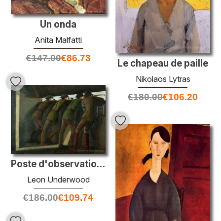
Un onda
Anita Malfatti
€
147.00
€
86.73
Le chapeau de paille
Nikolaos Lytras
€
180.00
€
106.20
Poste d'observation en béton, mont Kemmel
Leon Underwood
€
186.00
€
109.74