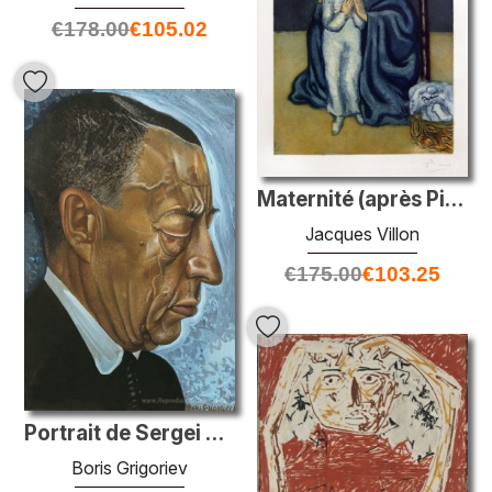
€
178.00
€
105.02
Maternité (après Picasso)
Jacques Villon
€
175.00
€
103.25
Portrait de Sergei Rachmaninoff
Boris Grigoriev