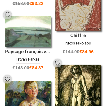
€
158.00
€
93.22
Chiffre
Nikos Nikolaou
Paysage français vert et noir
€
144.00
€
84.96
Istvan Farkas
€
143.00
€
84.37