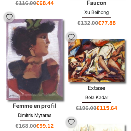
Faucon
€
116.00
€
68.44
Xu Beihong
€
132.00
€
77.88
Extase
Bela Kadar
Femme en profil
€
196.00
€
115.64
Dimitris Mytaras
€
168.00
€
99.12