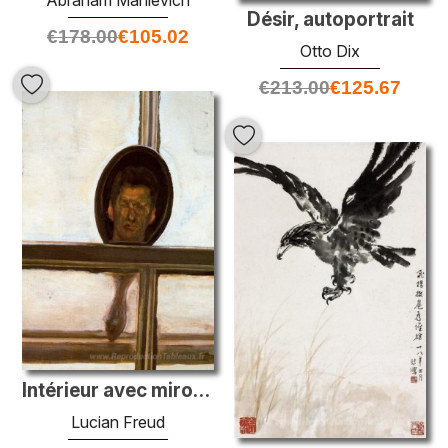
Abraham Manievich
Désir, autoportrait
€
178.00
€
105.02
Otto Dix
€
213.00
€
125.67
Intérieur avec miroir à main (autoportrait)
Lucian Freud