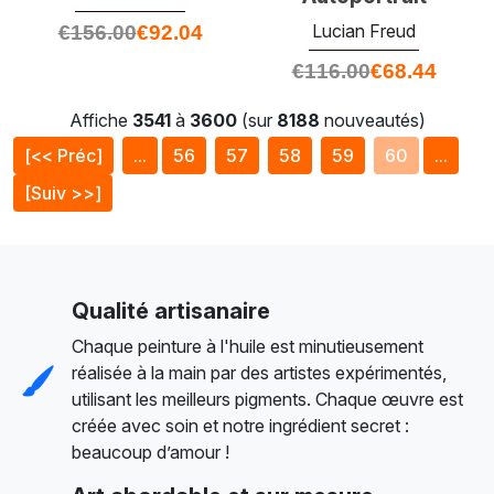
Lucian Freud
€
156.00
€
92.04
€
116.00
€
68.44
Affiche
3541
à
3600
(sur
8188
nouveautés)
[<< Préc]
...
56
57
58
59
60
...
[Suiv >>]
Qualité artisanaire
Chaque peinture à l'huile est minutieusement
réalisée à la main par des artistes expérimentés,
utilisant les meilleurs pigments. Chaque œuvre est
créée avec soin et notre ingrédient secret :
beaucoup d’amour !