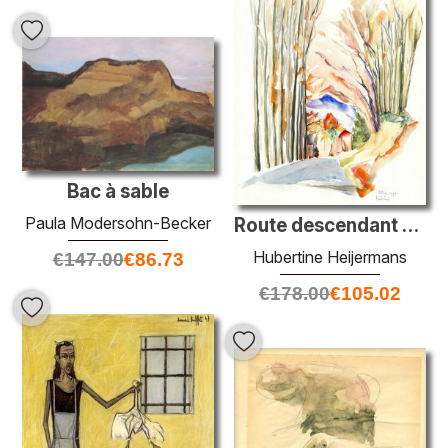
Bac à sable
Paula Modersohn-Becker
Route descendant d'Antagnes vers Ollon à Canton Vaud, en Suisse
Hubertine Heijermans
€
147.00
€
86.73
€
178.00
€
105.02