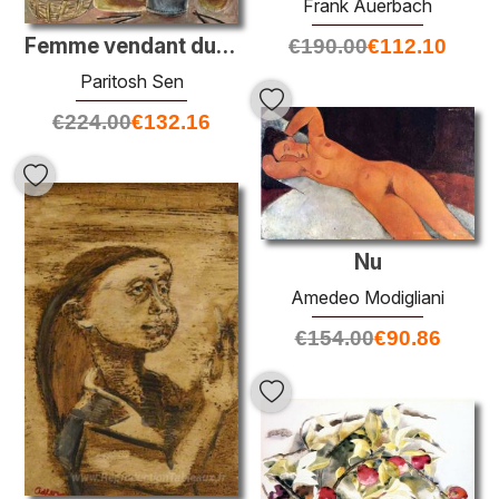
Frank Auerbach
Femme vendant du maïs
€
190.00
€
112.10
Paritosh Sen
€
224.00
€
132.16
Nu
Amedeo Modigliani
€
154.00
€
90.86