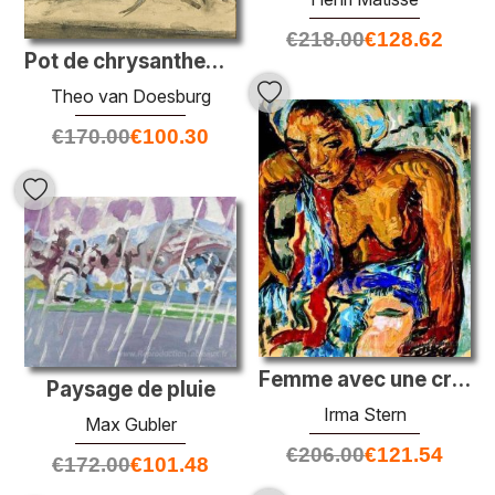
€
218.00
€
128.62
Pot de chrysanthemums
Theo van Doesburg
€
170.00
€
100.30
Femme avec une cruche
Paysage de pluie
Irma Stern
Max Gubler
€
206.00
€
121.54
€
172.00
€
101.48