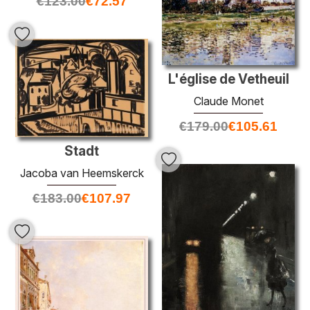
€
123.00
€
72.57
L'église de Vetheuil
Claude Monet
€
179.00
€
105.61
Stadt
Jacoba van Heemskerck
€
183.00
€
107.97