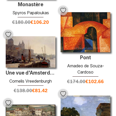
Monastère
Spyros Papaloukas
€
180.00
€
106.20
Pont
Amadeo de Souza-
Cardoso
Une vue d'Amsterdam avec l'église Saint-Nicolaas
Cornelis Vreedenburgh
€
174.00
€
102.66
€
138.00
€
81.42