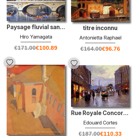
Paysage fluvial sans titre
titre inconnu
Hiro Yamagata
Antonietta Raphael
€
171.00
€
100.89
€
164.00
€
96.76
Rue Royale Concorde
Edouard Cortes
€
187.00
€
110.33