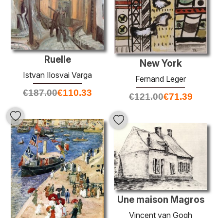
Ruelle
New York
Istvan Ilosvai Varga
Fernand Leger
€
187.00
€
110.33
€
121.00
€
71.39
Une maison Magros
Vincent van Gogh