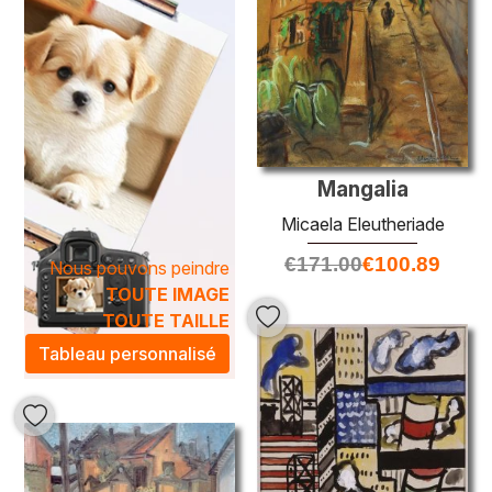
Mangalia
Micaela Eleutheriade
€
171.00
€
100.89
Nous pouvons peindre
TOUTE IMAGE
TOUTE TAILLE
Tableau personnalisé