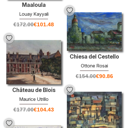
Maaloula
Louay Kayyali
€
172.00
€
101.48
Chiesa del Cestello
Ottone Rosai
€
154.00
€
90.86
Château de Blois
Maurice Utrillo
€
177.00
€
104.43