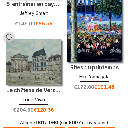
S'entraîner en paysage
Jeffrey Smart
€
145.00
€
85.55
Rites du printemps
Hiro Yamagata
€
172.00
€
101.48
Le ch?teau de Versailles
Louis Vivin
€
204.00
€
120.36
Affiche
901
à
960
(sur
6097
nouveautés)