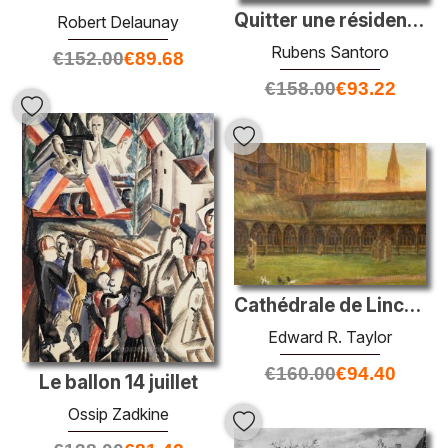
Quitter une résidence sur le Grand Canal
Robert Delaunay
Rubens Santoro
€
152.00
€
89.68
€
158.00
€
93.22
Cathédrale de Lincoln, The Cloisters
Edward R. Taylor
€
160.00
€
94.40
Le ballon 14 juillet
Ossip Zadkine