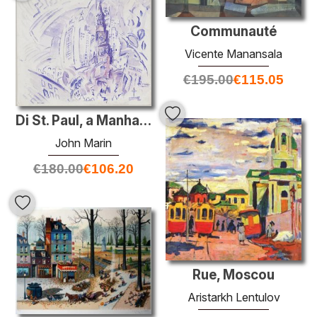
Communauté
Vicente Manansala
€
195.00
€
115.05
Di St. Paul, a Manhattan
John Marin
€
180.00
€
106.20
Rue, Moscou
Aristarkh Lentulov