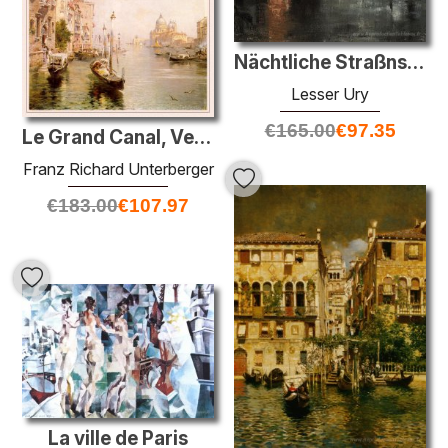
Nächtliche Straßnszène, Berlin
Lesser Ury
€
165.00
€
97.35
Le Grand Canal, Venise
Franz Richard Unterberger
€
183.00
€
107.97
La ville de Paris