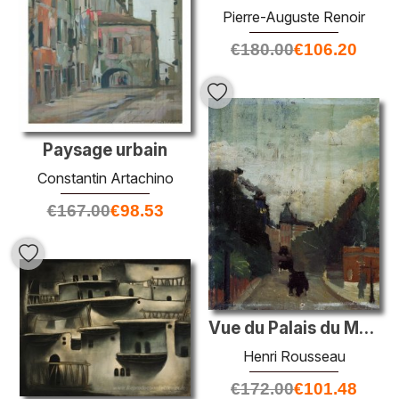
Pierre-Auguste Renoir
€
180.00
€
106.20
Paysage urbain
Constantin Artachino
€
167.00
€
98.53
Vue du Palais du Metropolitan
Henri Rousseau
€
172.00
€
101.48