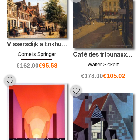
Vissersdijk à Enkhuizen
Café des tribunaux, Dieppe
Cornelis Springer
Walter Sickert
€
162.00
€
95.58
€
178.00
€
105.02