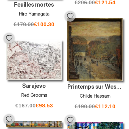
€
206.00
€
121.54
Feuilles mortes
Hiro Yamagata
€
170.00
€
100.30
Sarajevo
Printemps sur West 78th Street
Red Grooms
Childe Hassam
€
167.00
€
98.53
€
190.00
€
112.10