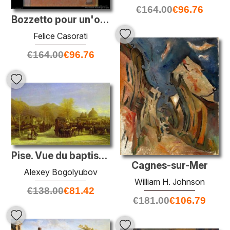
€
164.00
€
96.76
Bozzetto pour un'opéra
Felice Casorati
€
164.00
€
96.76
Pise. Vue du baptistère et de la cathédrale
Cagnes-sur-Mer
Alexey Bogolyubov
William H. Johnson
€
138.00
€
81.42
€
181.00
€
106.79