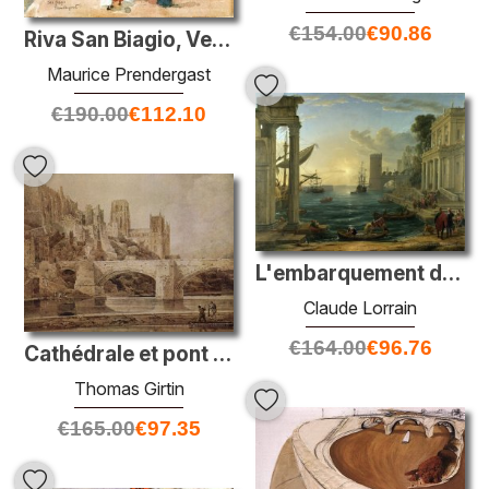
€
154.00
€
90.86
Riva San Biagio, Venise
Maurice Prendergast
€
190.00
€
112.10
L'embarquement de la reine de Sheba
Claude Lorrain
€
164.00
€
96.76
Cathédrale et pont de Durham
Thomas Girtin
€
165.00
€
97.35