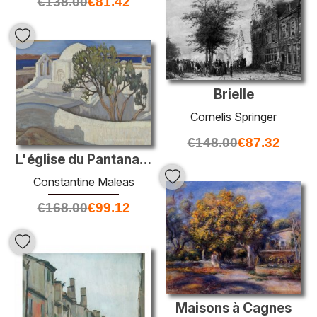
€
138.00
€
81.42
Brielle
Cornelis Springer
€
148.00
€
87.32
L'église du Pantanassa, Naxos
Constantine Maleas
€
168.00
€
99.12
Maisons à Cagnes