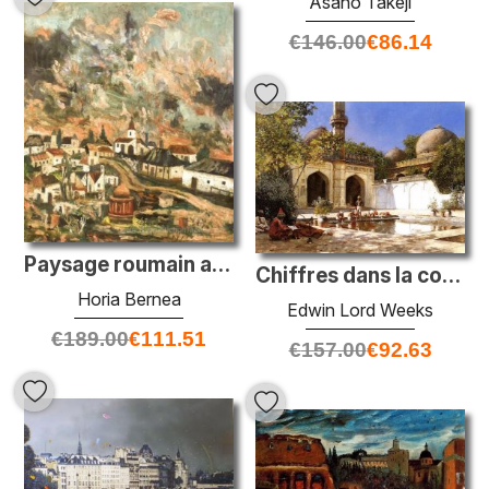
Asano Takeji
€
146.00
€
86.14
Paysage roumain ancien II
Chiffres dans la cour d'une mosquée
Horia Bernea
Edwin Lord Weeks
€
189.00
€
111.51
€
157.00
€
92.63