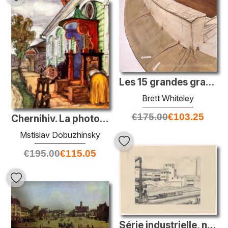
Les 15 grandes grandes pistes de chien de Paris
Brett Whiteley
€
175.00
€
103.25
Chernihiv. La photographie.
Mstislav Dobuzhinsky
€
195.00
€
115.05
Série industrielle, n ° 1