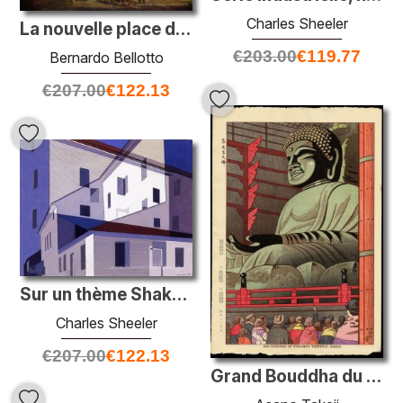
Charles Sheeler
La nouvelle place de marché à Dresde
€
203.00
€
119.77
Bernardo Bellotto
€
207.00
€
122.13
Sur un thème Shaker # 2
Charles Sheeler
€
207.00
€
122.13
Grand Bouddha du temple Todaiji