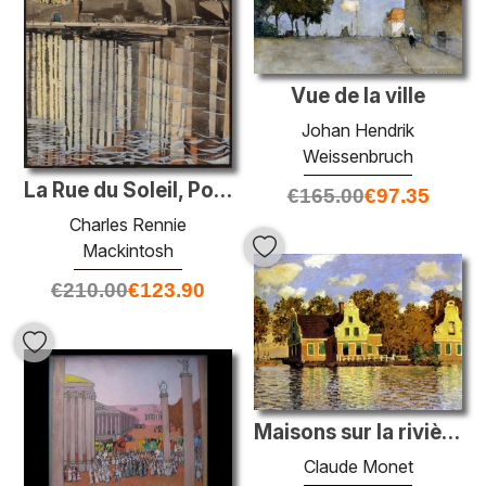
Vue de la ville
Johan Hendrik
Weissenbruch
La Rue du Soleil, Port Vendres
€
165.00
€
97.35
Charles Rennie
Mackintosh
€
210.00
€
123.90
Maisons sur la rivière Zaan à Zaandam
Claude Monet