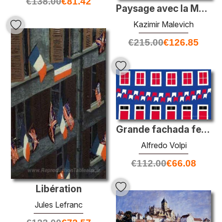
€
138.00
€
81.42
Paysage avec la Maison Blanche
Kazimir Malevich
€
215.00
€
126.85
Grande fachada festiva
Alfredo Volpi
€
112.00
€
66.08
Libération
Jules Lefranc