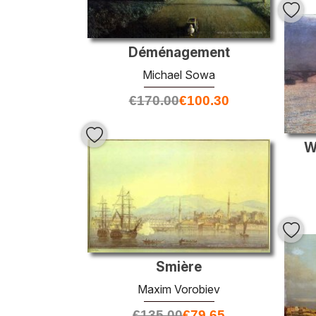
Déménagement
Michael Sowa
€
170.00
€
100.30
W
Smière
Maxim Vorobiev
€
135.00
€
79.65