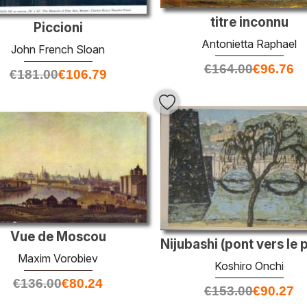
titre inconnu
Piccioni
Antonietta Raphael
John French Sloan
€
164.00
€
96.76
€
181.00
€
106.79
Vue de Moscou
Maxim Vorobiev
Koshiro Onchi
€
136.00
€
80.24
€
153.00
€
90.27