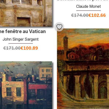
Claude Monet
€
174.00
€
102.66
ne fenêtre au Vatican
John Singer Sargent
€
171.00
€
100.89