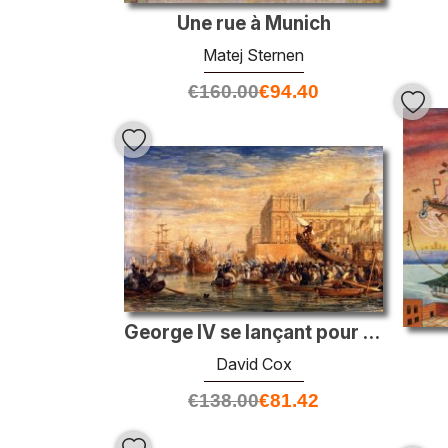
Une rue à Munich
Matej Sternen
€
160.00
€
94.40
George IV se lançant pour l'Écosse à Greenwich
David Cox
€
138.00
€
81.42