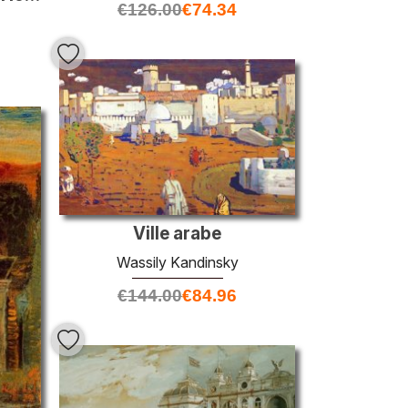
€
126.00
€
74.34
Ville arabe
Wassily Kandinsky
€
144.00
€
84.96