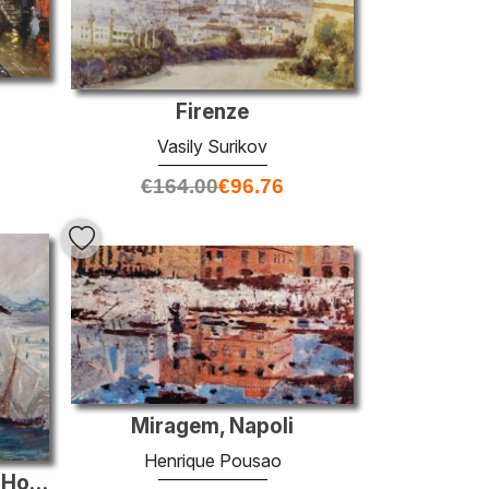
Firenze
Vasily Surikov
€
164.00
€
96.76
Miragem, Napoli
Henrique Pousao
Bateaux dans le port de Honfleur