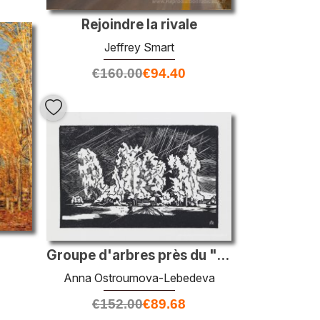
Rejoindre la rivale
Jeffrey Smart
€
160.00
€
94.40
Groupe d'arbres près du "bouleau blanc"
Anna Ostroumova-Lebedeva
€
152.00
€
89.68