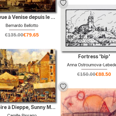
Une vue à Venise depuis le Punta della Dogana vers San-Giorgio M
Bernardo Bellotto
€
135.00
€
79.65
Fortress 'bip'
Anna Ostroumova-Lebed
€
150.00
€
88.50
La foire à Dieppe, Sunny Morning
Camille Pissarro