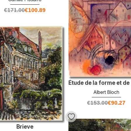
€
171.00
€
100.89
Albert Bloch
€
153.00
€
90.27
Brieve