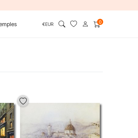
0
emples
€
EUR