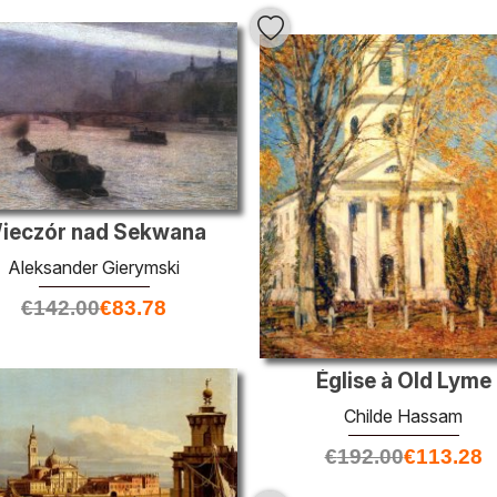
ieczór nad Sekwana
Aleksander Gierymski
€
142.00
€
83.78
Église à Old Lyme
Childe Hassam
€
192.00
€
113.28