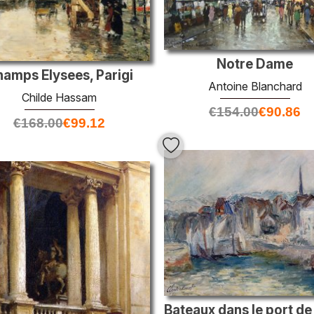
Notre Dame
amps Elysees, Parigi
Antoine Blanchard
Childe Hassam
€
154.00
€
90.86
€
168.00
€
99.12