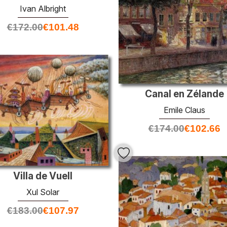
Ivan Albright
€
172.00
€
101.48
Canal en Zélande
Emile Claus
€
174.00
€
102.66
Villa de Vuell
Xul Solar
€
183.00
€
107.97