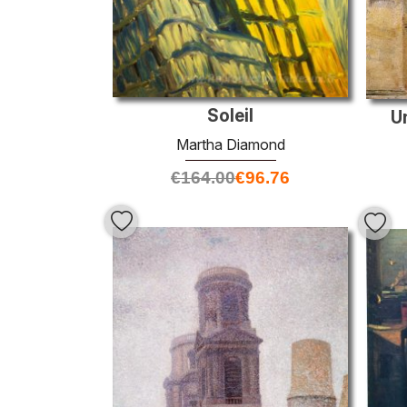
Soleil
U
Martha Diamond
€
164.00
€
96.76