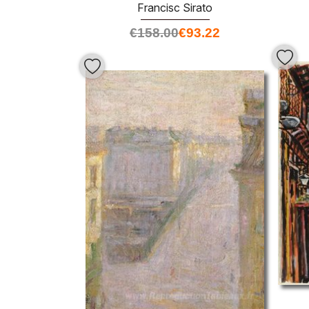
Francisc Sirato
€
158.00
€
93.22