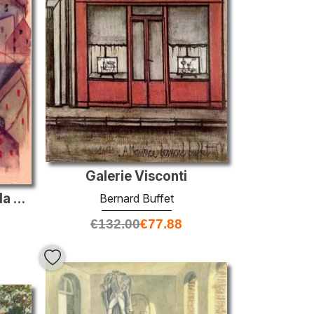
Galerie Visconti
Étude de la forme et de la couleur № 9 avec pont ferroviaire
Bernard Buffet
€
132.00
€
77.88