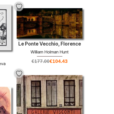
Le Ponte Vecchio, Florence
William Holman Hunt
€
177.00
€
104.43
eva