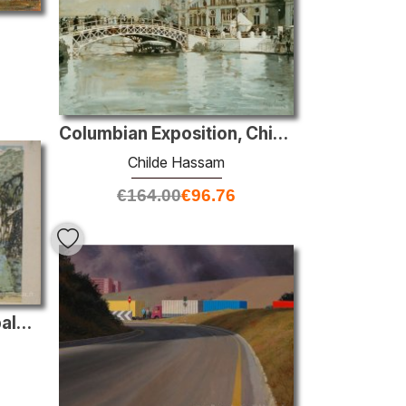
Columbian Exposition, Chicago
Childe Hassam
€
164.00
€
96.76
Nijubashi (pont vers le palais impérial) des scènes de la série