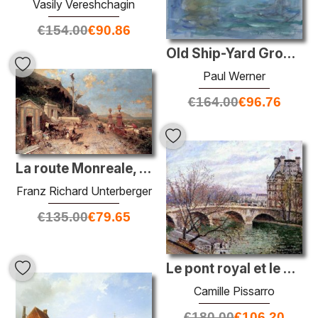
Vasily Vereshchagin
€
154.00
€
90.86
Old Ship-Yard Groenland avec grue à Wittenburg, Amsterdam
Paul Werner
€
164.00
€
96.76
La route Monreale, Palerme
Franz Richard Unterberger
€
135.00
€
79.65
Le pont royal et le pavillion de flore
Camille Pissarro
€
180.00
€
106.20