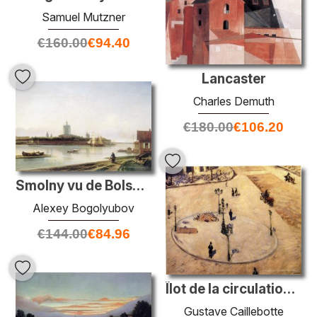
Samuel Mutzner
€
160.00
€
94.40
Lancaster
Charles Demuth
€
180.00
€
106.20
Smolny vu de Bolshaya Okhta
Alexey Bogolyubov
€
144.00
€
84.96
Îlot de la circulation sur Boulevard Haussmann
Gustave Caillebotte