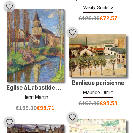
Vasily Surikov
€
123.00
€
72.57
Banlieue parisienne
Église à Labastide du Vert
Maurice Utrillo
Henri Martin
€
162.00
€
95.58
€
169.00
€
99.71