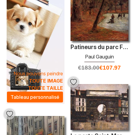
Patineurs du parc Fredericksberg
Paul Gauguin
€
183.00
€
107.97
Nous pouvons peindre
TOUTE IMAGE
TOUTE TAILLE
Tableau personnalisé