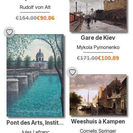
Rudolf von Alt
€
154.00
€
90.86
Gare de Kiev
Mykola Pymonenko
€
171.00
€
100.89
Weeshuis à Kampen
Pont des Arts, Institut de France
Cornelis Springer
Jules Lefranc