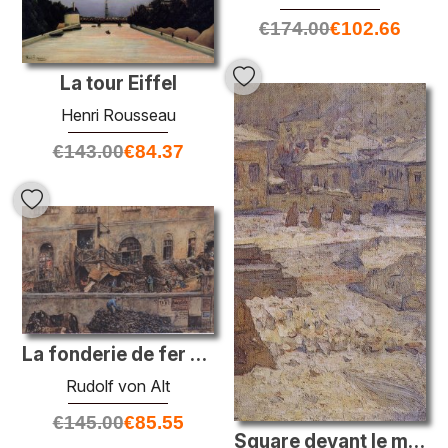
€
174.00
€
102.66
La tour Eiffel
Henri Rousseau
€
143.00
€
84.37
La fonderie de fer dans Skodagasse kitschelt à Vienne
Rudolf von Alt
€
145.00
€
85.55
Square devant le musée des beaux-arts à Moscou