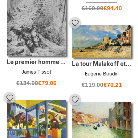
€
160.00
€
94.40
Le premier homme que j'ai vu
La tour Malakoff et la rive Trouville
James Tissot
Eugene Boudin
€
134.00
€
79.06
€
119.00
€
70.21