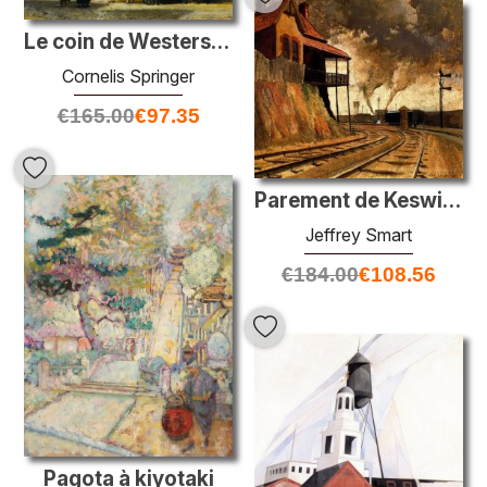
Le coin de Westerstraat et Tabakstraat à Enkhuizen
Cornelis Springer
€
165.00
€
97.35
Parement de Keswick
Jeffrey Smart
€
184.00
€
108.56
Pagota à kiyotaki