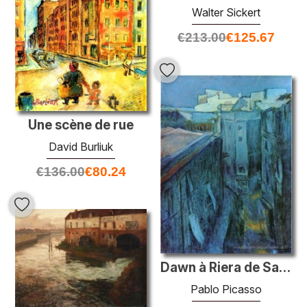
Walter Sickert
€
213.00
€
125.67
Une scène de rue
David Burliuk
€
136.00
€
80.24
Dawn à Riera de Sant Joan
Pablo Picasso