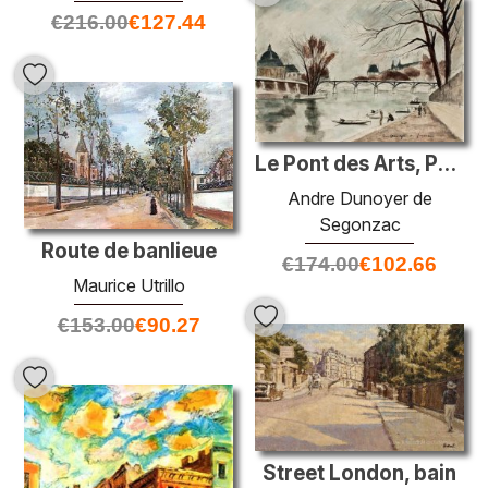
€
216.00
€
127.44
Le Pont des Arts, Parigi
Andre Dunoyer de
Segonzac
Route de banlieue
€
174.00
€
102.66
Maurice Utrillo
€
153.00
€
90.27
Street London, bain