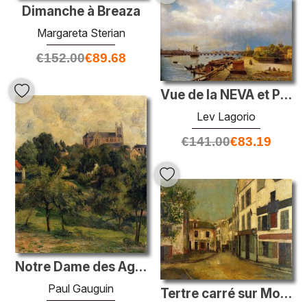
Dimanche à Breaza
Margareta Sterian
€
152.00
€
89.68
Vue de la NEVA et PETER et Paul Fortress
Lev Lagorio
€
141.00
€
83.19
Notre Dame des Agnès
Paul Gauguin
Tertre carré sur Montmartre