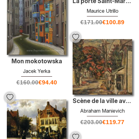
La porte Saint-Martin
Maurice Utrillo
€
171.00
€
100.89
Mon mokotowska
Jacek Yerka
€
160.00
€
94.40
Scène de la ville avec arrêt de bus
Abraham Manievich
€
203.00
€
119.77