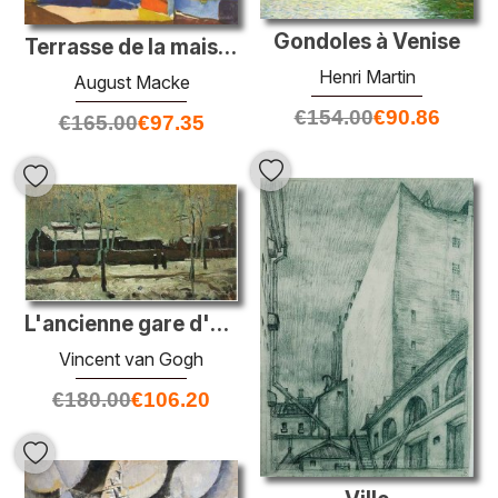
Gondoles à Venise
Terrasse de la maison de campagne à St. Germain
Henri Martin
August Macke
€
154.00
€
90.86
€
165.00
€
97.35
L'ancienne gare d'Eindhoven
Vincent van Gogh
€
180.00
€
106.20