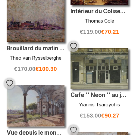
Intérieur du Coliseum, Rome
Thomas Cole
€
119.00
€
70.21
Brouillard du matin sur le port de Veer, Hollande
Theo van Rysselberghe
€
170.00
€
100.30
Cafe '' Neon '' au jour
Yiannis Tsaroychis
€
153.00
€
90.27
Vue depuis le monastère de Sant 'Onofrio à Rome