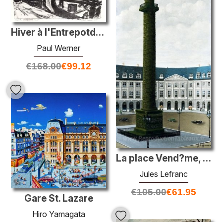
Hiver à l'Entrepotdok, à Amsterdam City
Paul Werner
€
168.00
€
99.12
La place Vend?me, Ciel Gris
Jules Lefranc
€
105.00
€
61.95
Gare St. Lazare
Hiro Yamagata