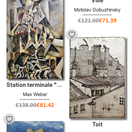
Ville
Mstislav Dobuzhinsky
€
121.00
€
71.39
Station terminale "Grand Central"
Max Weber
€
138.00
€
81.42
Toit