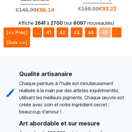
€
158.00
€
93.22
€
146.00
€
86.14
Affiche
2641
à
2700
(sur
6097
nouveautés)
[<< Préc]
...
41
42
43
44
45
...
[Suiv >>]
Qualité artisanaire
Chaque peinture à l'huile est minutieusement
réalisée à la main par des artistes expérimentés,
utilisant les meilleurs pigments. Chaque œuvre est
créée avec soin et notre ingrédient secret :
beaucoup d’amour !
Art abordable et sur mesure