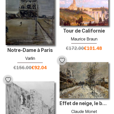
Tour de Californie
Maurice Braun
€
172.00
€
101.48
Notre-Dame à Paris
Varlin
€
156.00
€
92.04
Effet de neige, le boulevard de Pontoise à Argenteuil
Claude Monet