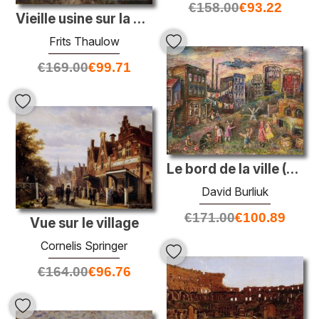
€
158.00
€
93.22
Vieille usine sur la Somme (soirée)
Frits Thaulow
€
169.00
€
99.71
Le bord de la ville (Bronx)
David Burliuk
€
171.00
€
100.89
Vue sur le village
Cornelis Springer
€
164.00
€
96.76