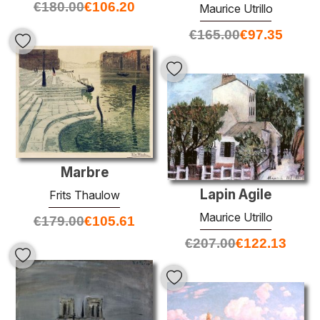
€
180.00
€
106.20
Maurice Utrillo
€
165.00
€
97.35
Marbre
Lapin Agile
Frits Thaulow
Maurice Utrillo
€
179.00
€
105.61
€
207.00
€
122.13