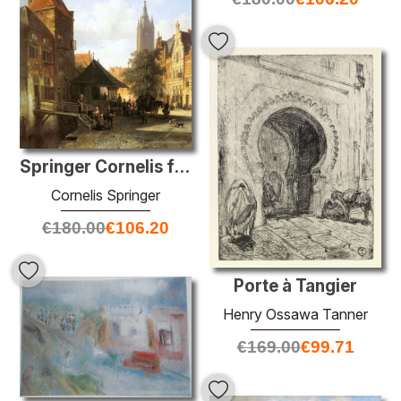
Springer Cornelis figure dans une rue à Delft
Cornelis Springer
€
180.00
€
106.20
Porte à Tangier
Henry Ossawa Tanner
€
169.00
€
99.71