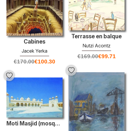
Terrasse en balque
Cabines
Nutzi Acontz
Jacek Yerka
€
169.00
€
99.71
€
170.00
€
100.30
Moti Masjid (mosquée de perles), Agra