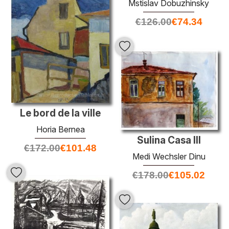
Mstislav Dobuzhinsky
€
126.00
€
74.34
Le bord de la ville
Horia Bernea
Sulina Casa III
€
172.00
€
101.48
Medi Wechsler Dinu
€
178.00
€
105.02