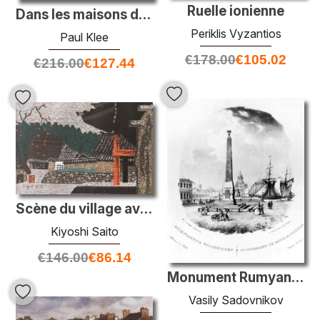
Ruelle ionienne
Dans les maisons de St. Germain
Periklis Vyzantios
Paul Klee
€
178.00
€
105.02
€
216.00
€
127.44
Scène du village avec temple
Kiyoshi Saito
€
146.00
€
86.14
Monument Rumyantsev à Saint-Pétersbourg
Vasily Sadovnikov