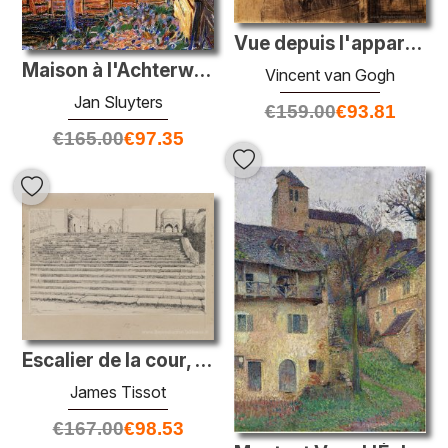
Vue depuis l'appartement de la rue Lepic
Maison à l'Achterweg
Vincent van Gogh
Jan Sluyters
€
159.00
€
93.81
€
165.00
€
97.35
Escalier de la cour, Haram
James Tissot
€
167.00
€
98.53