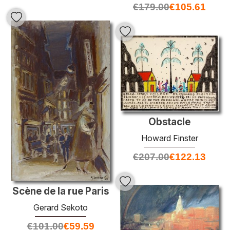
€
179.00
€
105.61
Obstacle
Howard Finster
€
207.00
€
122.13
Scène de la rue Paris
Gerard Sekoto
€
101.00
€
59.59