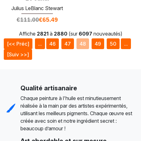
Julius LeBlanc Stewart
€
111.00
€
65.49
Affiche
2821
à
2880
(sur
6097
nouveautés)
[<< Préc]
...
46
47
48
49
50
...
[Suiv >>]
Qualité artisanaire
Chaque peinture à l'huile est minutieusement
réalisée à la main par des artistes expérimentés,
utilisant les meilleurs pigments. Chaque œuvre est
créée avec soin et notre ingrédient secret :
beaucoup d’amour !