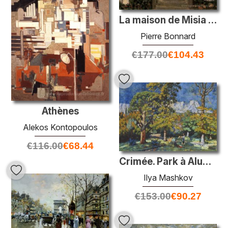
La maison de Misia SERT
Pierre Bonnard
€
177.00
€
104.43
Athènes
Alekos Kontopoulos
€
116.00
€
68.44
Crimée. Park à Alupka
Ilya Mashkov
€
153.00
€
90.27