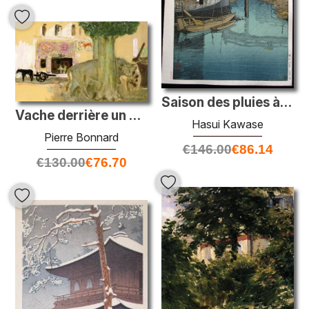
Saison des pluies à Ryoshimachi
Vache derrière un arbre
Hasui Kawase
Pierre Bonnard
€
146.00
€
86.14
€
130.00
€
76.70