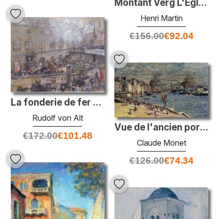
Montant Verg L'Église de Saint-Cirq Lapopie
Henri Martin
€
156.00
€
92.04
La fonderie de fer dans Skodagasse kitschelt à Vienne
Rudolf von Alt
Vue de l'ancien port extérieur à Le Havre
€
172.00
€
101.48
Claude Monet
€
126.00
€
74.34