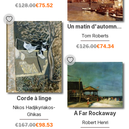
€
128.00
€
75.52
Un matin d'automne, Milson's Point, Sydney
Tom Roberts
€
126.00
€
74.34
Corde à linge
Nikos Hadjikyriakos-
À Far Rockaway
Ghikas
Robert Henri
€
167.00
€
98.53