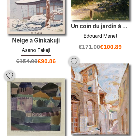
Un coin du jardin à Rueil
Edouard Manet
Neige à Ginkakuji
€
171.00
€
100.89
Asano Takeji
€
154.00
€
90.86