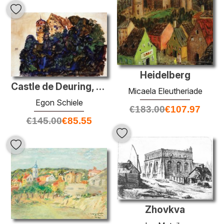
Heidelberg
Castle de Deuring, Bregenz
Micaela Eleutheriade
Egon Schiele
€
183.00
€
107.97
€
145.00
€
85.55
Zhovkva