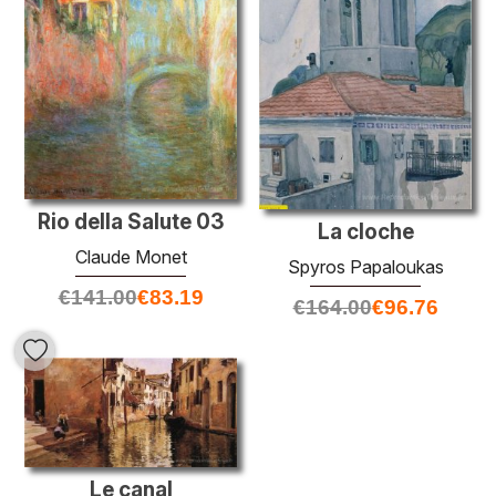
Rio della Salute 03
La cloche
Claude Monet
Spyros Papaloukas
€
141.00
€
83.19
€
164.00
€
96.76
Le canal