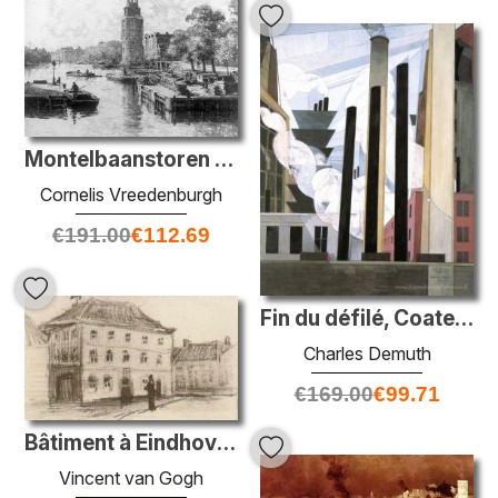
Montelbaanstoren à Amsterdam
Cornelis Vreedenburgh
€
191.00
€
112.69
Fin du défilé, Coatesville, Pennsylvanie.
Charles Demuth
€
169.00
€
99.71
Bâtiment à Eindhoven (la pesée)
Vincent van Gogh