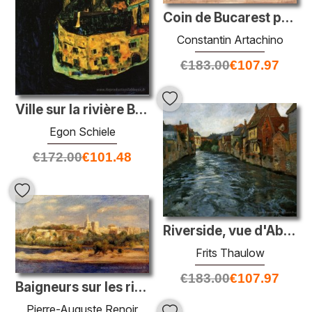
Coin de Bucarest pendant l'hiver
Constantin Artachino
€
183.00
€
107.97
Ville sur la rivière Blue
Egon Schiele
€
172.00
€
101.48
Riverside, vue d'Abbeville
Frits Thaulow
€
183.00
€
107.97
Baigneurs sur les rives du THONE à Avignon
Pierre-Auguste Renoir