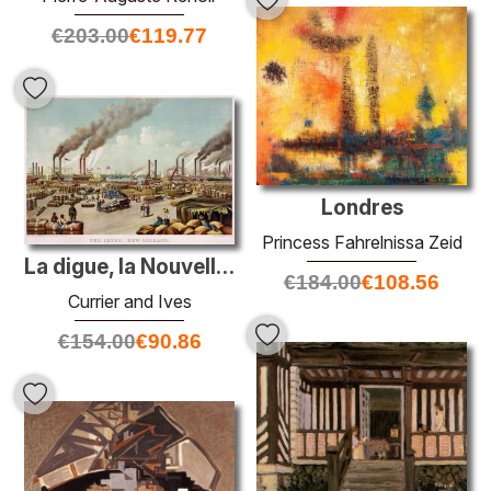
€
203.00
€
119.77
Londres
Princess Fahrelnissa Zeid
La digue, la Nouvelle-Orléans
€
184.00
€
108.56
Currier and Ives
€
154.00
€
90.86