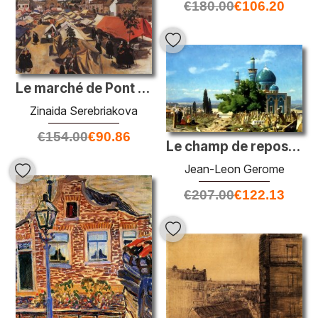
€
180.00
€
106.20
Le marché de Pont l`abbe
Zinaida Serebriakova
€
154.00
€
90.86
Le champ de repos au cimetière de la mosquée verte
Jean-Leon Gerome
€
207.00
€
122.13