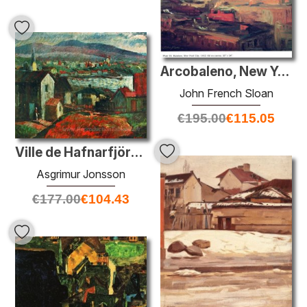
Arcobaleno, New York City
John French Sloan
€
195.00
€
115.05
Ville de Hafnarfjörður
Asgrimur Jonsson
€
177.00
€
104.43