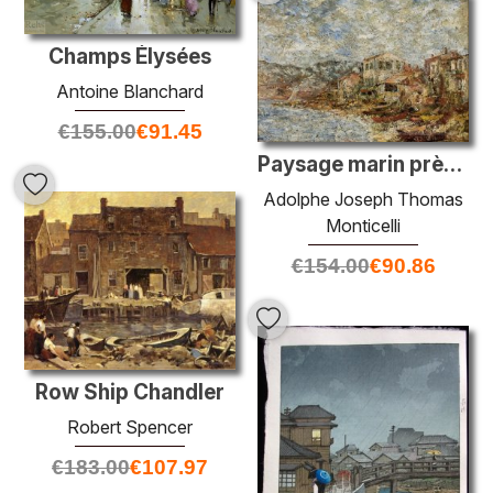
Champs Élysées
Antoine Blanchard
€
155.00
€
91.45
Paysage marin près de Marseille (village fantastique)
Adolphe Joseph Thomas
Monticelli
€
154.00
€
90.86
Row Ship Chandler
Robert Spencer
€
183.00
€
107.97