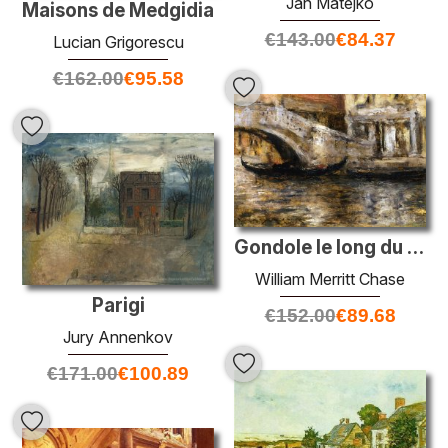
Jan Matejko
Maisons de Medgidia
€
143.00
€
84.37
Lucian Grigorescu
€
162.00
€
95.58
Gondole le long du canal vénitien (alias la gondole à Venise)
William Merritt Chase
Parigi
€
152.00
€
89.68
Jury Annenkov
€
171.00
€
100.89