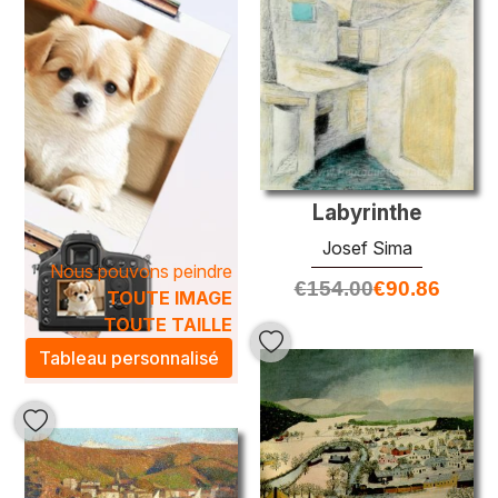
Labyrinthe
Josef Sima
Nous pouvons peindre
€
154.00
€
90.86
TOUTE IMAGE
TOUTE TAILLE
Tableau personnalisé