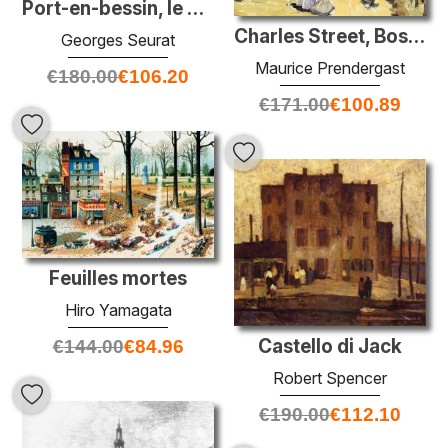
Port-en-bessin, le port extérieur, marée basse
Charles Street, Boston
Georges Seurat
Maurice Prendergast
€
180.00
€
106.20
€
171.00
€
100.89
Feuilles mortes
Hiro Yamagata
Castello di Jack
€
144.00
€
84.96
Robert Spencer
€
190.00
€
112.10