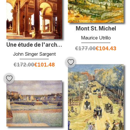
Mont St. Michel
Maurice Utrillo
Une étude de l'architecture, Florence
€
177.00
€
104.43
John Singer Sargent
€
172.00
€
101.48