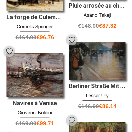
Pluie arrosée au château de Nijo
Asano Takeji
La forge de Culemborg en hiver
€
148.00
€
87.32
Cornelis Springer
€
164.00
€
96.76
Berliner Straße Mit Droschken à Regen
Lesser Ury
Navires à Venise
€
146.00
€
86.14
Giovanni Boldini
€
169.00
€
99.71