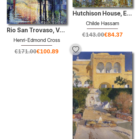
Hutchison House, Easthampton
Childe Hassam
Rio San Trovaso, Venise
€
143.00
€
84.37
Henri-Edmond Cross
€
171.00
€
100.89