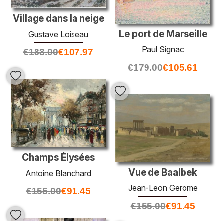
Village dans la neige
Le port de Marseille
Gustave Loiseau
Paul Signac
€
183.00
€
107.97
€
179.00
€
105.61
Champs Élysées
Vue de Baalbek
Antoine Blanchard
Jean-Leon Gerome
€
155.00
€
91.45
€
155.00
€
91.45