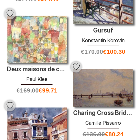
Gursuf
Konstantin Korovin
€
170.00
€
100.30
Deux maisons de campagne
Paul Klee
€
169.00
€
99.71
Charing Cross Bridge, Londres
Camille Pissarro
€
136.00
€
80.24