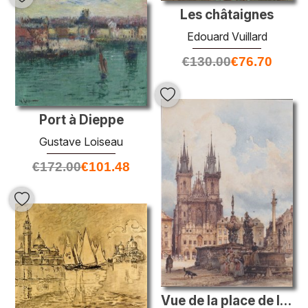
Les châtaignes
Edouard Vuillard
€
130.00
€
76.70
Port à Dieppe
Gustave Loiseau
€
172.00
€
101.48
Vue de la place de la vieille ville avec l'église de Prague, ils