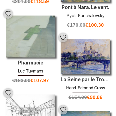
€
201.00
€
118.59
Pont à Nara. Le vent.
Pyotr Konchalovsky
€
170.00
€
100.30
Pharmacie
Luc Tuymans
La Seine par le Trocadero
€
183.00
€
107.97
Henri-Edmond Cross
€
154.00
€
90.86