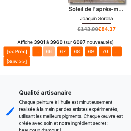
Soleil de l'après-midi à l'Alcázar de Séville
Joaquín Sorolla
€
143.00
€
84.37
Affiche
3901
à
3960
(sur
6097
nouveautés)
[<< Préc]
...
66
67
68
69
70
...
[Suiv >>]
Qualité artisanaire
Chaque peinture à l'huile est minutieusement
réalisée à la main par des artistes expérimentés,
utilisant les meilleurs pigments. Chaque œuvre est
créée avec soin et notre ingrédient secret :
beaucoup d’amour !