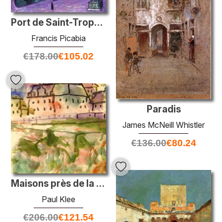
Port de Saint-Tropez, Effet du soir
Francis Picabia
€
178.00
€
105.02
Paradis
James McNeill Whistler
€
136.00
€
80.24
Maisons près de la fosse de gravier
Paul Klee
€
206.00
€
121.54