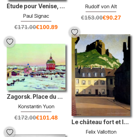
Étude pour Venise, matin
Rudolf von Alt
Paul Signac
€
153.00
€
90.27
€
171.00
€
100.89
Zagorsk. Place du marché
Konstantin Yuon
€
172.00
€
101.48
Le château fort et le lieu d'Andèlys
Felix Vallotton