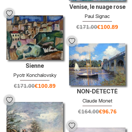
Venise, le nuage rose
Paul Signac
€
171.00
€
100.89
Sienne
Pyotr Konchalovsky
€
171.00
€
100.89
NON-DÉTECTÉ
Claude Monet
€
164.00
€
96.76