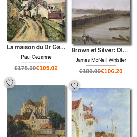
La maison du Dr Gached à AUvers
Brown et Silver: Old Battersea Bridge
Paul Cezanne
James McNeill Whistler
€
178.00
€
105.02
€
180.00
€
106.20