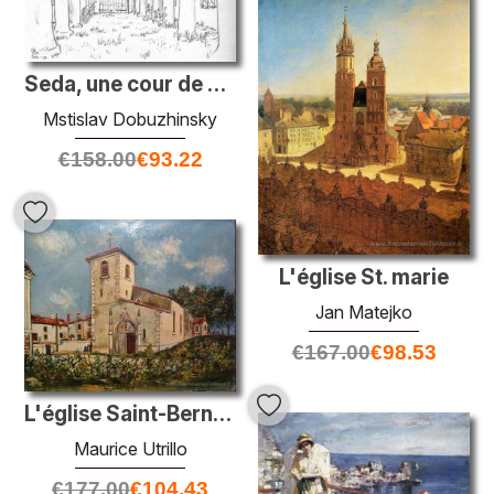
Seda, une cour de boutique
Mstislav Dobuzhinsky
€
158.00
€
93.22
L'église St. marie
Jan Matejko
€
167.00
€
98.53
L'église Saint-Bernard, Ain, en été
Maurice Utrillo
€
177.00
€
104.43