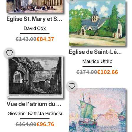
Église St. Mary et Shire Hall, Warwick
David Cox
€
143.00
€
84.37
Église de Saint-Léman
Maurice Utrillo
€
174.00
€
102.66
Vue de l'atrium du portique d'Octavia
Giovanni Battista Piranesi
€
164.00
€
96.76