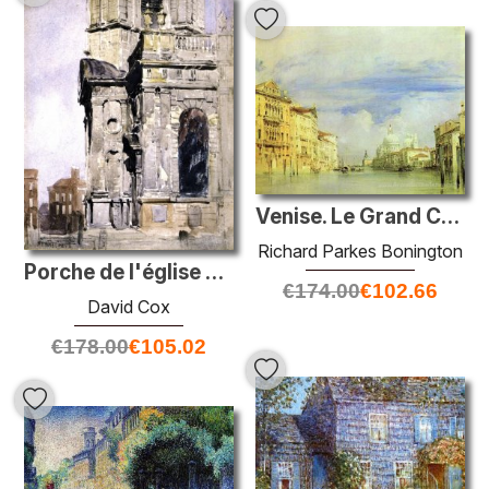
Venise. Le Grand Canal.
Richard Parkes Bonington
Porche de l'église Saint-Philippe, Birmingham
€
174.00
€
102.66
David Cox
€
178.00
€
105.02