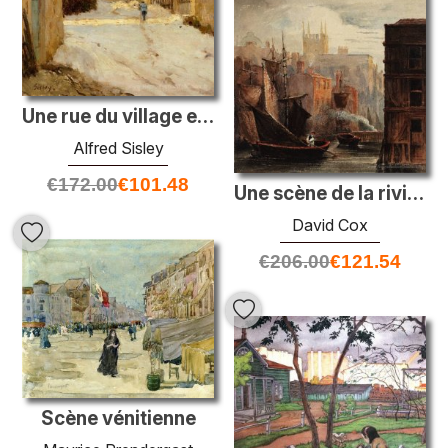
Une rue du village en hiver
Alfred Sisley
€
172.00
€
101.48
Une scène de la rivière
David Cox
€
206.00
€
121.54
Scène vénitienne