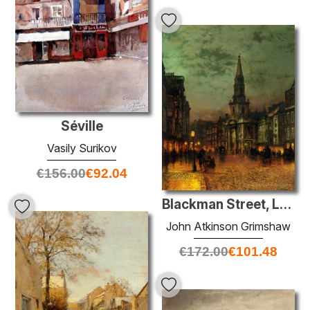
Séville
Vasily Surikov
€
156.00
€
92.04
Blackman Street, Londres
John Atkinson Grimshaw
€
172.00
€
101.48