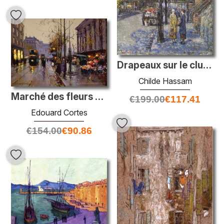
Drapeaux sur le club de frères
Childe Hassam
Marché des fleurs à La Madeleine
€
199.00
€
117.41
Edouard Cortes
€
154.00
€
90.86