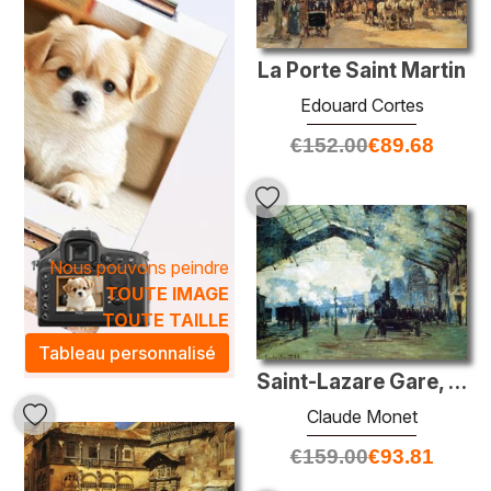
La Porte Saint Martin
Edouard Cortes
€
152.00
€
89.68
Nous pouvons peindre
TOUTE IMAGE
TOUTE TAILLE
Tableau personnalisé
Saint-Lazare Gare, Normandy Train
Claude Monet
€
159.00
€
93.81