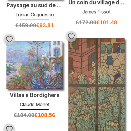
Un coin du village de Siloam
Paysage au sud de la France
James Tissot
Lucian Grigorescu
€
172.00
€
101.48
€
159.00
€
93.81
Villas à Bordighera
Claude Monet
€
184.00
€
108.56