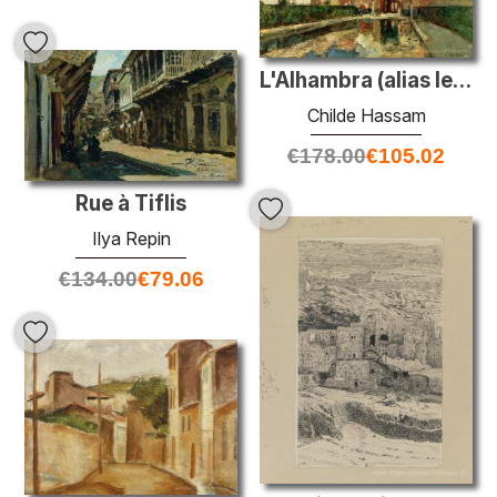
L'Alhambra (alias le palais d'été des califes, Grenade, Espagne)
Childe Hassam
€
178.00
€
105.02
Rue à Tiflis
Ilya Repin
€
134.00
€
79.06