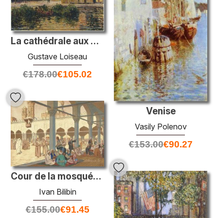
La cathédrale aux Auxerre
Gustave Loiseau
€
178.00
€
105.02
Venise
Vasily Polenov
€
153.00
€
90.27
Cour de la mosquée d'Al-Azhar et du complexe universitaire au Ca
Ivan Bilibin
€
155.00
€
91.45