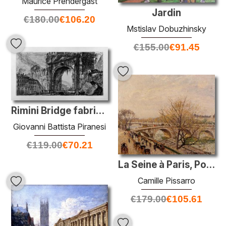
Maurice Prendergast
Jardin
€
180.00
€
106.20
Mstislav Dobuzhinsky
€
155.00
€
91.45
Rimini Bridge fabriqué par les empereurs Augustus et Tiberius
Giovanni Battista Piranesi
€
119.00
€
70.21
La Seine à Paris, Pont Royal
Camille Pissarro
€
179.00
€
105.61