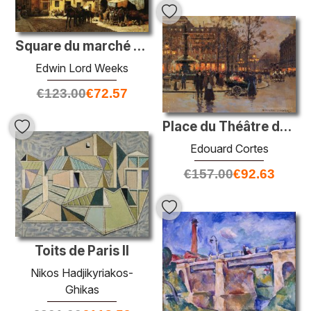
Square du marché devant la sacristie et la porte de la cathédral
Edwin Lord Weeks
€
123.00
€
72.57
Place du Théâtre de la Commedie Francaise
Edouard Cortes
€
157.00
€
92.63
Toits de Paris II
Nikos Hadjikyriakos-
Ghikas