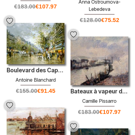
Anna Ostroumova-
€
183.00
€
107.97
Lebedeva
€
128.00
€
75.52
Boulevard des Capucines
Antoine Blanchard
€
155.00
€
91.45
Bateaux à vapeur dans le port de Rouen
Camille Pissarro
€
183.00
€
107.97