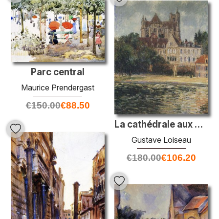
Parc central
Maurice Prendergast
€
150.00
€
88.50
La cathédrale aux Auxerre
Gustave Loiseau
€
180.00
€
106.20