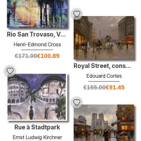
Rio San Trovaso, Venise
Henri-Edmond Cross
€
171.00
€
100.89
Royal Street, consentement
Edouard Cortes
€
155.00
€
91.45
Rue à Stadtpark
Ernst Ludwig Kirchner