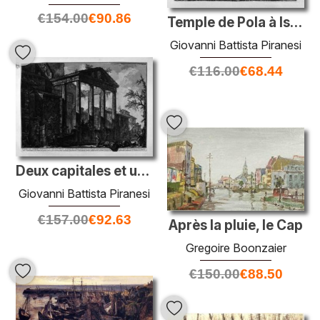
€
154.00
€
90.86
Temple de Pola à Istria
Giovanni Battista Piranesi
€
116.00
€
68.44
Deux capitales et une base de colonnes, restes de bâtiments anci
Giovanni Battista Piranesi
€
157.00
€
92.63
Après la pluie, le Cap
Gregoire Boonzaier
€
150.00
€
88.50