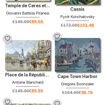
Temple de Ceres et Faustina
Cassis
Giovanni Battista Piranesi
Pyotr Konchalovsky
€
145.00
€
85.55
€
172.00
€
101.48
Place de la République
Cape Town Harbor
Antoine Blanchard
Gregoire Boonzaier
€
145.00
€
85.55
€
164.00
€
96.76