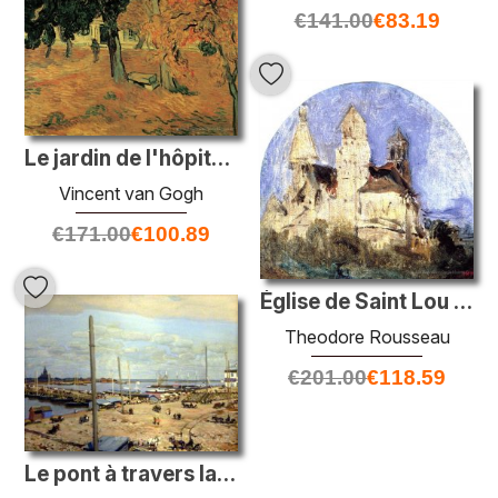
€
141.00
€
83.19
Le jardin de l'hôpital Saint-Paul
Vincent van Gogh
€
171.00
€
100.89
Église de Saint Lou d'esserant dans l'oize
Theodore Rousseau
€
201.00
€
118.59
Le pont à travers la rivière Oka à Nizhny Novgorod