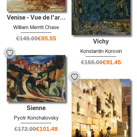
Venise - Vue de l'arsenal de la marine
William Merritt Chase
€
145.00
€
85.55
Vichy
Konstantin Korovin
€
155.00
€
91.45
Sienne
Pyotr Konchalovsky
€
172.00
€
101.48