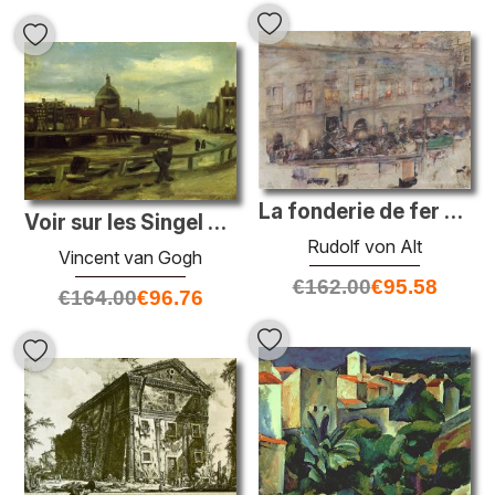
La fonderie de fer dans Skodagasse kitschelt à Vienne
Voir sur les Singel à Amsterdam
Rudolf von Alt
Vincent van Gogh
€
162.00
€
95.58
€
164.00
€
96.76