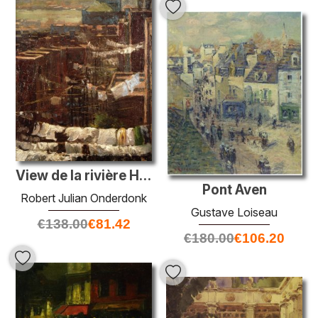
View de la rivière Hudson
Pont Aven
Robert Julian Onderdonk
Gustave Loiseau
€
138.00
€
81.42
€
180.00
€
106.20