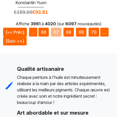
Konstantin Yuon
€
159.00
€
93.81
Affiche
3961
à
4020
(sur
6097
nouveautés)
[<< Préc]
...
66
67
68
69
70
...
[Suiv >>]
Qualité artisanaire
Chaque peinture à l'huile est minutieusement
réalisée à la main par des artistes expérimentés,
utilisant les meilleurs pigments. Chaque œuvre est
créée avec soin et notre ingrédient secret :
beaucoup d’amour !
Art abordable et sur mesure