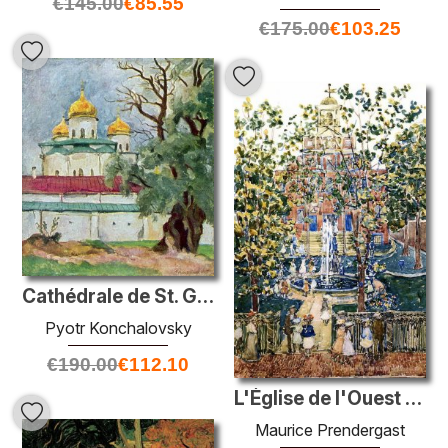
€
145.00
€
85.55
€
175.00
€
103.25
Cathédrale de St. George à Novgorod
Pyotr Konchalovsky
€
190.00
€
112.10
L'Église de l'Ouest (également connue sous le nom de fontaine à
Maurice Prendergast