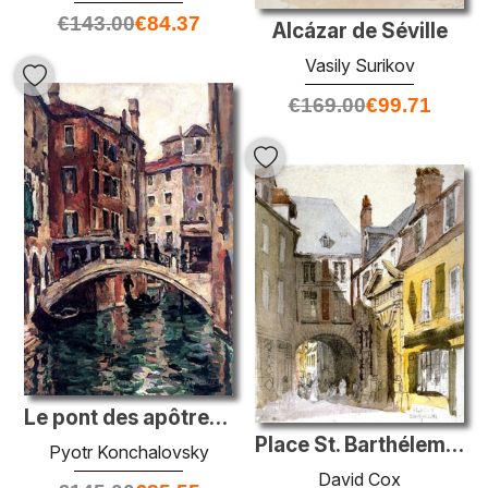
€
143.00
€
84.37
Alcázar de Séville
Vasily Surikov
€
169.00
€
99.71
Le pont des apôtres à Venise
Place St. Barthélemy, Rouen
Pyotr Konchalovsky
David Cox