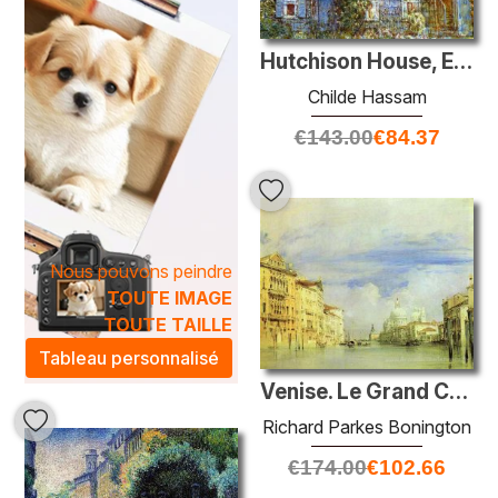
Hutchison House, Easthampton
Childe Hassam
€
143.00
€
84.37
Nous pouvons peindre
TOUTE IMAGE
TOUTE TAILLE
Tableau personnalisé
Venise. Le Grand Canal.
Richard Parkes Bonington
€
174.00
€
102.66