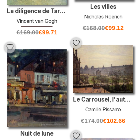
Les villes
La diligence de Tarascon
Nicholas Roerich
Vincent van Gogh
€
168.00
€
99.12
€
169.00
€
99.71
Le Carrousel, l'automne, le matin
Camille Pissarro
€
174.00
€
102.66
Nuit de lune