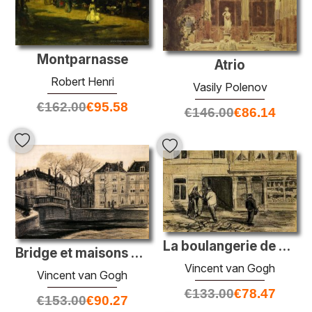
Montparnasse
Atrio
Robert Henri
Vasily Polenov
€
162.00
€
95.58
€
146.00
€
86.14
La boulangerie de De Geest
Bridge et maisons au coin de Herengracht-Prisessegracht
Vincent van Gogh
Vincent van Gogh
€
133.00
€
78.47
€
153.00
€
90.27