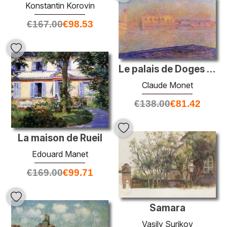
Konstantin Korovin
€
167.00
€
98.53
Le palais de Doges vu de San Giorgio Maggiore
Claude Monet
€
138.00
€
81.42
La maison de Rueil
Edouard Manet
€
169.00
€
99.71
Samara
Vasily Surikov