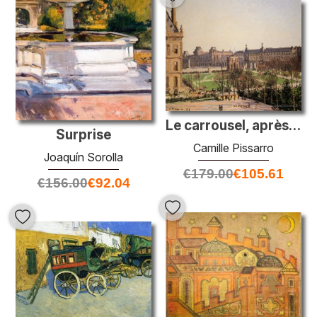
Le carrousel, après-midi
Surprise
Camille Pissarro
Joaquín Sorolla
€
179.00
€
105.61
€
156.00
€
92.04