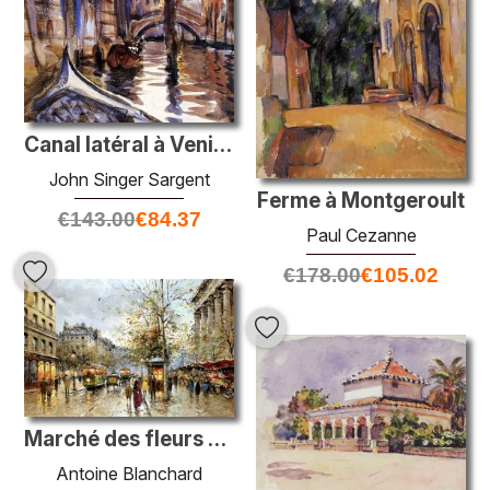
Canal latéral à Venise
John Singer Sargent
Ferme à Montgeroult
€
143.00
€
84.37
Paul Cezanne
€
178.00
€
105.02
Marché des fleurs Madeleine
Antoine Blanchard