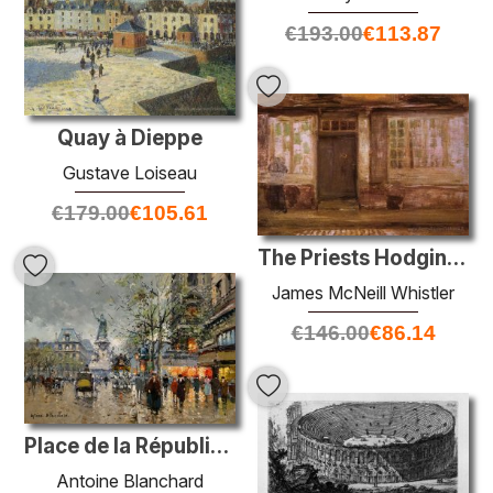
€
193.00
€
113.87
Quay à Dieppe
Gustave Loiseau
€
179.00
€
105.61
The Priests Hodging - Dieppe
James McNeill Whistler
€
146.00
€
86.14
Place de la République
Antoine Blanchard