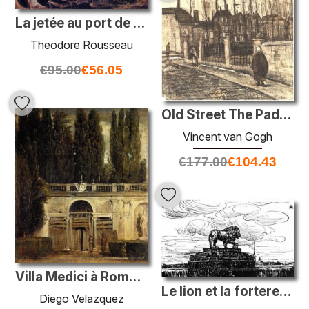
La jetée au port de Granville
Theodore Rousseau
€
95.00
€
56.05
Old Street The Paddemees
Vincent van Gogh
€
177.00
€
104.43
Villa Medici à Rome (façade de la Grotte Logia)
Le lion et la forteresse. Gravure de bois pour le magazine «mond
Diego Velazquez