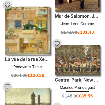
Mur de Salomon, Jérusalem
Jean-Leon Gerome
€
172.00
€
101.48
La vue de la rue Xenokrate à Athènes
Panayiotis Tetsis
€
204.00
€
120.36
Central Park, New York
Maurice Prendergast
€
145.00
€
85.55