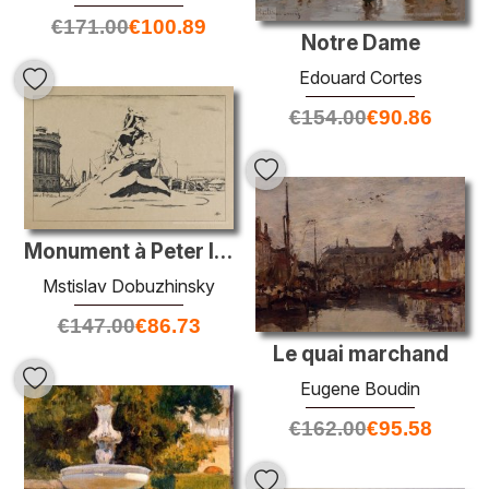
€
171.00
€
100.89
Notre Dame
Edouard Cortes
€
154.00
€
90.86
Monument à Peter le Grand
Mstislav Dobuzhinsky
€
147.00
€
86.73
Le quai marchand
Eugene Boudin
€
162.00
€
95.58