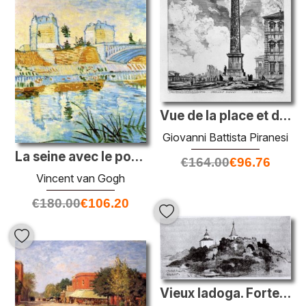
Vue de la place et de la basilique de Saint-Jean Louleur
Giovanni Battista Piranesi
La seine avec le pont de clichy
€
164.00
€
96.76
Vincent van Gogh
€
180.00
€
106.20
Vieux ladoga. Forteresse.