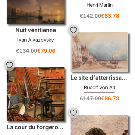
Henri Martin
€
142.00
€
83.78
Nuit vénitienne
Ivan Aivazovsky
€
134.00
€
79.06
Le site d'atterrissage à Stein an der Donau
Rudolf von Alt
€
147.00
€
86.73
La cour du forgeron, Cookham