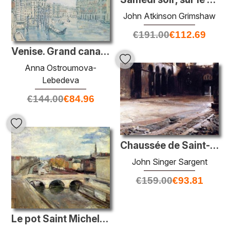
John Atkinson Grimshaw
€
191.00
€
112.69
Venise. Grand canal. Jour grise.
Anna Ostroumova-
Lebedeva
€
144.00
€
84.96
Chaussée de Saint-Marc
John Singer Sargent
€
159.00
€
93.81
Le pot Saint Michel à Paris