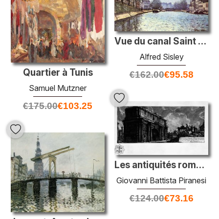
Vue du canal Saint Martin
Alfred Sisley
Quartier à Tunis
€
162.00
€
95.58
Samuel Mutzner
€
175.00
€
103.25
Les antiquités romaines, t. 1, planche xxxi. Arche de Septimius
Giovanni Battista Piranesi
€
124.00
€
73.16