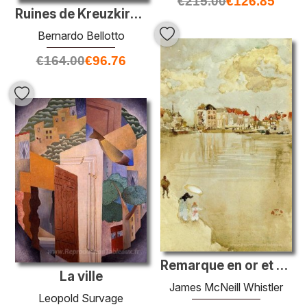
€
215.00
€
126.85
Ruines de Kreuzkirche de Dresde
Bernardo Bellotto
€
164.00
€
96.76
Remarque en or et en argent - Dordrecht
La ville
James McNeill Whistler
Leopold Survage