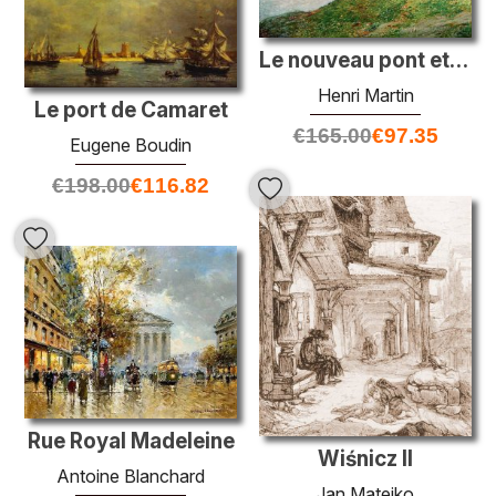
Le nouveau pont et Dalbade
Henri Martin
Le port de Camaret
€
165.00
€
97.35
Eugene Boudin
€
198.00
€
116.82
Rue Royal Madeleine
Wiśnicz II
Antoine Blanchard
Jan Matejko