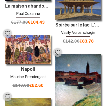
La maison abandonnée
Paul Cezanne
€
177.00
€
104.43
Soirée sur le lac. L'un des pavillons de la promenade en marbre
Vasily Vereshchagin
€
142.00
€
83.78
Napoli
Maurice Prendergast
€
140.00
€
82.60