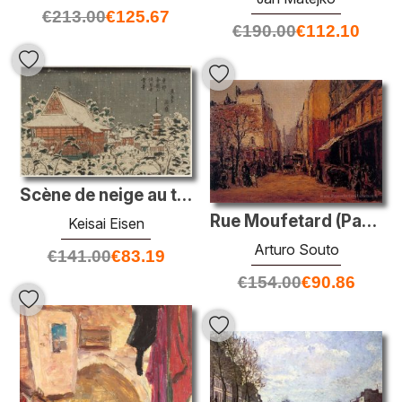
€
213.00
€
125.67
€
190.00
€
112.10
Scène de neige au temple Sensô-ji à Kinryûzan dans la capitale o
Rue Moufetard (Parigi)
Keisai Eisen
Arturo Souto
€
141.00
€
83.19
€
154.00
€
90.86