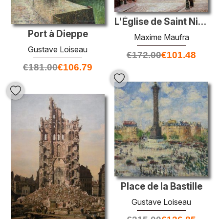
L'Église de Saint Nicolas des champs, rue Saint Martin
Port à Dieppe
Maxime Maufra
Gustave Loiseau
€
172.00
€
101.48
€
181.00
€
106.79
Place de la Bastille
Gustave Loiseau