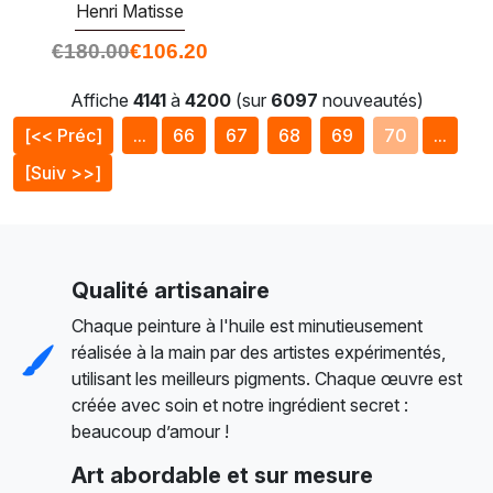
Henri Matisse
€
180.00
€
106.20
Affiche
4141
à
4200
(sur
6097
nouveautés)
[<< Préc]
...
66
67
68
69
70
...
[Suiv >>]
Qualité artisanaire
Chaque peinture à l'huile est minutieusement
réalisée à la main par des artistes expérimentés,
utilisant les meilleurs pigments. Chaque œuvre est
créée avec soin et notre ingrédient secret :
beaucoup d’amour !
Art abordable et sur mesure