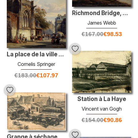
Richmond Bridge, Surrey
James Webb
€
167.00
€
98.53
La place de la ville avant une église un capriccio
Cornelis Springer
€
183.00
€
107.97
Station à La Haye
Vincent van Gogh
€
154.00
€
90.86
Grange à séchage de poisson, vue d'une hauteur