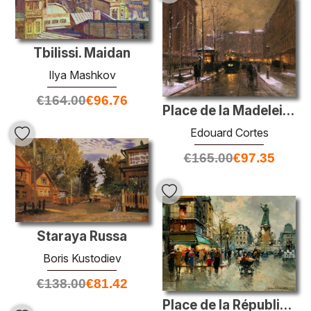
Tbilissi. Maidan
Ilya Mashkov
€
164.00
€
96.76
Place de la Madeleine
Edouard Cortes
€
165.00
€
97.35
Staraya Russa
Boris Kustodiev
€
138.00
€
81.42
Place de la République