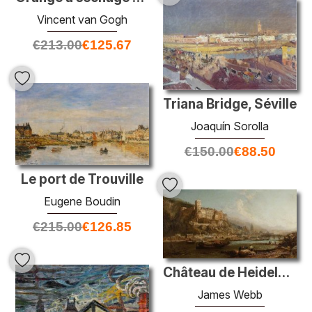
Vincent van Gogh
€
213.00
€
125.67
Triana Bridge, Séville
Joaquín Sorolla
€
150.00
€
88.50
Le port de Trouville
Eugene Boudin
€
215.00
€
126.85
Château de Heidelberg, Allemagne
James Webb