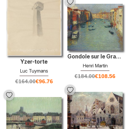
Gondole sur le Grand Canal à Venise
Yzer-torte
Henri Martin
Luc Tuymans
€
184.00
€
108.56
€
164.00
€
96.76