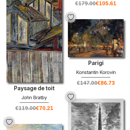
€
179.00
€
105.61
Parigi
Konstantin Korovin
€
147.00
€
86.73
Paysage de toit
John Bratby
€
119.00
€
70.21