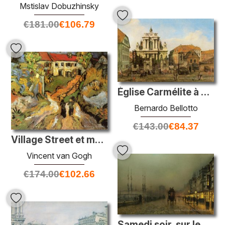
Mstislav Dobuzhinsky
€
181.00
€
106.79
Église Carmélite à Varsovie
Bernardo Bellotto
€
143.00
€
84.37
Village Street et marches à Auvers avec deux figures
Vincent van Gogh
€
174.00
€
102.66
Samedi soir, sur le Clyde à Glasgow