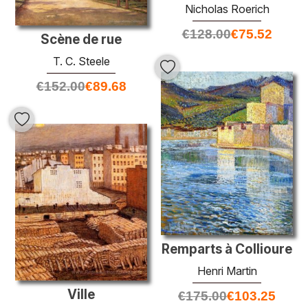
Nicholas Roerich
€
128.00
€
75.52
Scène de rue
T. C. Steele
€
152.00
€
89.68
Remparts à Collioure
Henri Martin
Ville
€
175.00
€
103.25