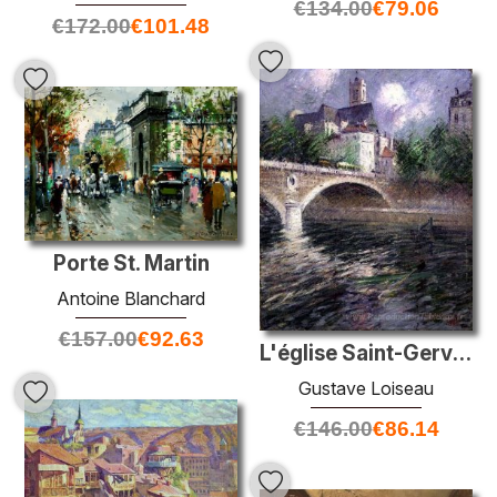
€
134.00
€
79.06
€
172.00
€
101.48
Porte St. Martin
Antoine Blanchard
€
157.00
€
92.63
L'église Saint-Gervais
Gustave Loiseau
€
146.00
€
86.14