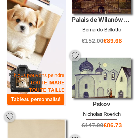
Palais de Wilanów vu du jardin
Bernardo Bellotto
€
152.00
€
89.68
Nous pouvons peindre
TOUTE IMAGE
TOUTE TAILLE
Tableau personnalisé
Pskov
Nicholas Roerich
€
147.00
€
86.73