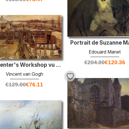
Portrait de Suzanne M
Edouard Manet
€
204.00
€
120.36
Carpenter's Workshop vu du studio de l'artiste
Vincent van Gogh
€
129.00
€
76.11