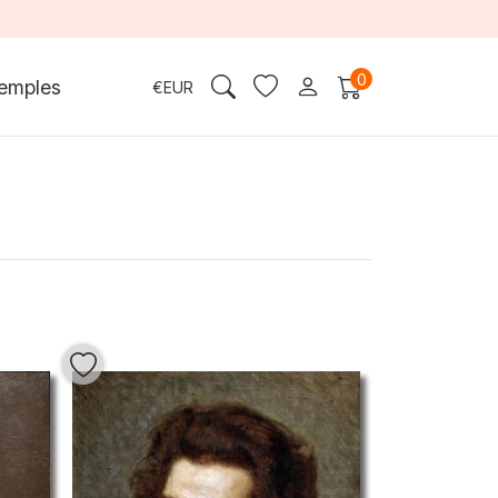
0
emples
€
EUR