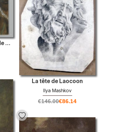
Barrabbas, illustration de «la vie de notre Seigneur Jésus-Chris
La tête de Laocoon
Ilya Mashkov
€
146.00
€
86.14