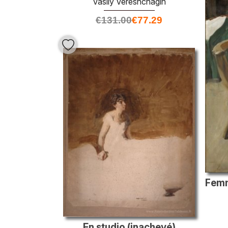
Vasily Vereshchagin
€
131.00
€
77.29
En studio (inachevé)