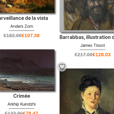
rveillance de la vista
Anders Zorn
€
182.00
€
107.38
James Tissot
€
217.00
€
128.03
Crimée
Arkhip Kuindzhi
€
133.00
€
78.47