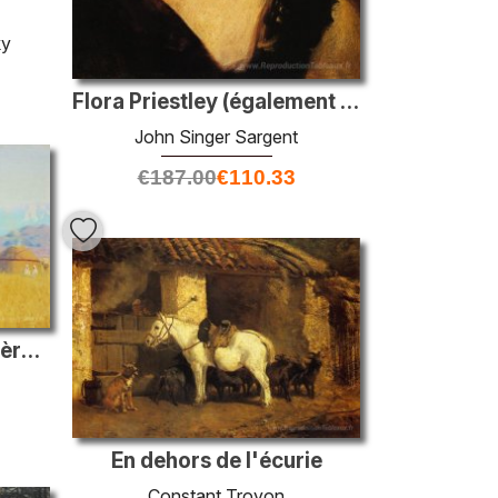
ky
Flora Priestley (également connue sous le nom d'étude de lampe d
John Singer Sargent
€
187.00
€
110.33
Tente kirghizé sur la rivière Chu
En dehors de l'écurie
Constant Troyon