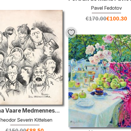
Pavel Fedotov
€
170.00
€
100.30
Fesjaa Vaare Medmennesker
heodor Severin Kittelsen
€
150.00
€
88.50