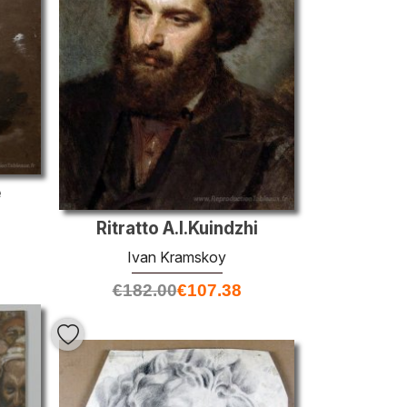
é
Ritratto A.I.Kuindzhi
Ivan Kramskoy
€
182.00
€
107.38