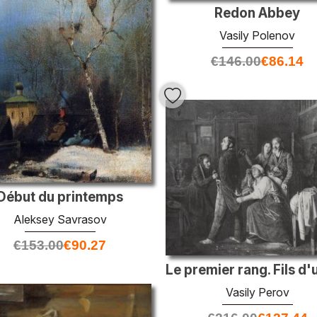
Redon Abbey
Vasily Polenov
€
146.00
€
86.14
Début du printemps
Aleksey Savrasov
€
153.00
€
90.27
Vasily Perov