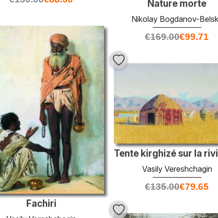
Nature morte
Nikolay Bogdanov-Bels
€
169.00
€
99.71
Vasily Vereshchagin
€
135.00
€
79.65
Fachiri