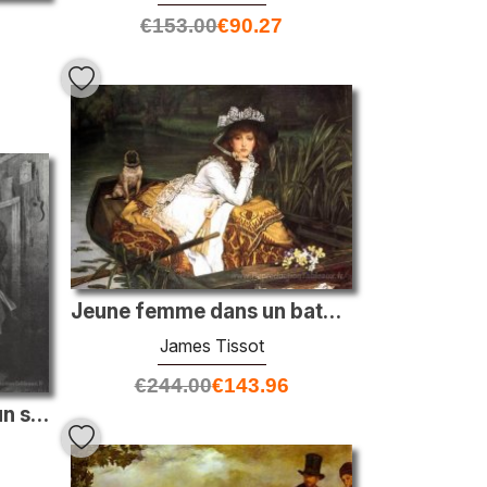
€
153.00
€
90.27
Jeune femme dans un bateau
James Tissot
€
244.00
€
143.96
Le premier rang. Fils d'un sacristain, produit dans les registra