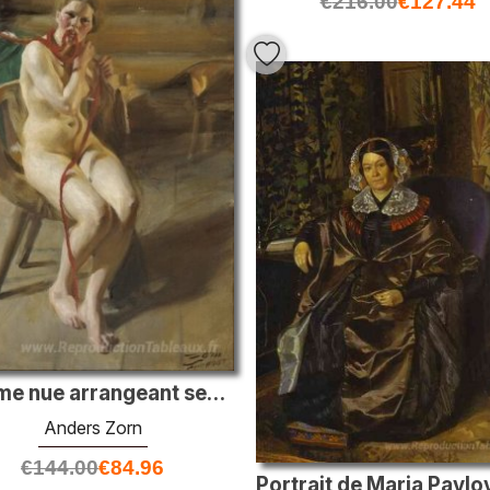
€
216.00
€
127.44
Femme nue arrangeant ses cheveux
Anders Zorn
€
144.00
€
84.96