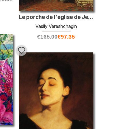
Le porche de l'église de Jean-Baptiste à Tolchkovo. Yaroslavl
Vasily Vereshchagin
€
165.00
€
97.35