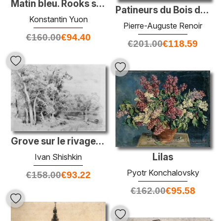
Matin bleu. Rooks sur les bouleaux. Ligachevo
Patineurs du Bois de Boulogne
Konstantin Yuon
Pierre-Auguste Renoir
€
160.00
€
94.40
€
201.00
€
118.59
Grove sur le rivage de l'étang
Lilas
Ivan Shishkin
Pyotr Konchalovsky
€
158.00
€
93.22
€
162.00
€
95.58