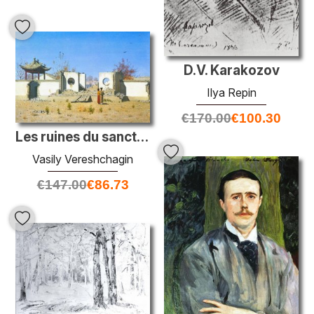
D.V. Karakozov
Ilya Repin
€
170.00
€
100.30
Les ruines du sanctuaire chinois. Ak-kent
Vasily Vereshchagin
€
147.00
€
86.73