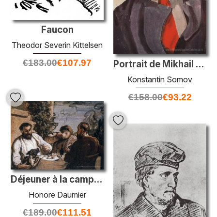
Faucon
Theodor Severin Kittelsen
€
183.00
€
107.97
Portrait de Mikhail Kuzmin
Konstantin Somov
€
158.00
€
93.22
Déjeuner à la campagne
Honore Daumier
€
189.00
€
111.51