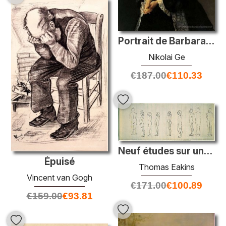
Portrait de Barbara Kochubey
Nikolai Ge
€
187.00
€
110.33
Neuf études sur une figure
Épuisé
Thomas Eakins
Vincent van Gogh
€
171.00
€
100.89
€
159.00
€
93.81