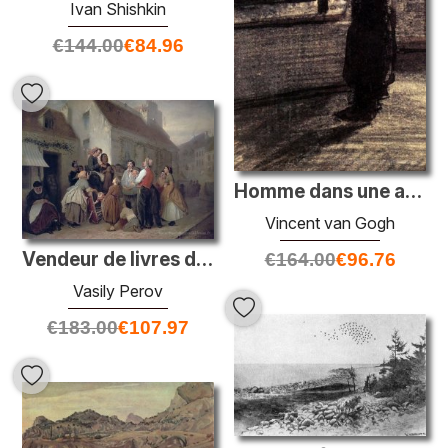
Ivan Shishkin
€
144.00
€
84.96
Homme dans une auberge de village
Vincent van Gogh
Vendeur de livres de chansons
€
164.00
€
96.76
Vasily Perov
€
183.00
€
107.97