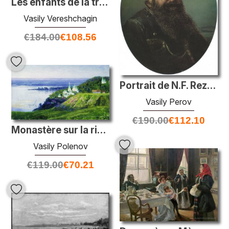
Les enfants de la tribu Solonov
Vasily Vereshchagin
€
184.00
€
108.56
Portrait de N.F. Rezanov
Vasily Perov
€
190.00
€
112.10
Monastère sur la rivière
Vasily Polenov
€
119.00
€
70.21