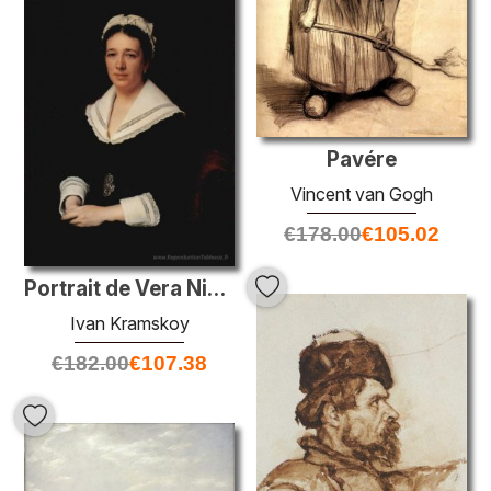
Pavére
Vincent van Gogh
€
178.00
€
105.02
Portrait de Vera Nikolaevna Tretjakowa, né Mamontowa
Ivan Kramskoy
€
182.00
€
107.38