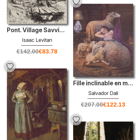
Pont. Village Savvinskaya.
Isaac Levitan
€
142.00
€
83.78
Fille inclinable en mouton
Salvador Dali
€
207.00
€
122.13