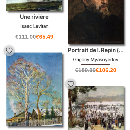
Une rivière
Isaac Levitan
€
111.00
€
65.49
Portrait de I. Repin (étude)
Grigoriy Myasoyedov
€
180.00
€
106.20