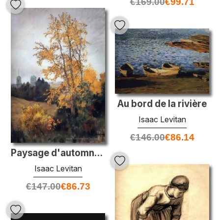
€
169.00
€
99.71
Au bord de la rivière
Isaac Levitan
€
146.00
€
86.14
Paysage d'automne avec l'église
Isaac Levitan
€
147.00
€
86.73