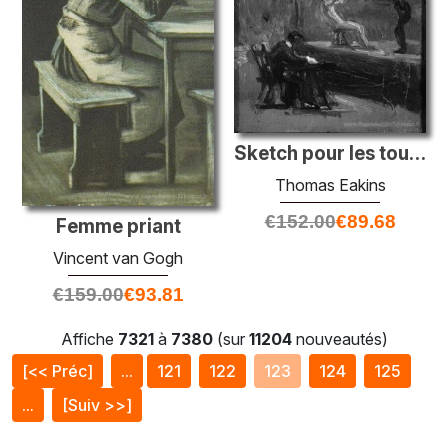
Sketch pour les tours
Thomas Eakins
€
152.00
€
89.68
Femme priant
Vincent van Gogh
€
159.00
€
93.81
Affiche
7321
à
7380
(sur
11204
nouveautés)
[<< Préc]
...
121
122
123
124
125
...
[Suiv >>]