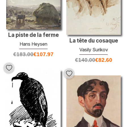
La piste de la ferme
La tête du cosaque
Hans Heysen
Vasily Surikov
€
183.00
€
107.97
€
140.00
€
82.60