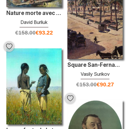
Nature morte avec l'industrie
David Burliuk
€
158.00
€
93.22
Square San-Fernando à Séville
Vasily Surikov
€
153.00
€
90.27