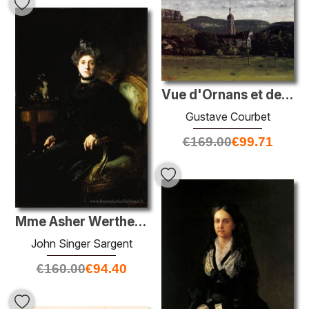
Vue d'Ornans et de son clocher d'église
Gustave Courbet
€
169.00
€
99.71
Mme Asher Wertheimer
John Singer Sargent
€
160.00
€
94.40