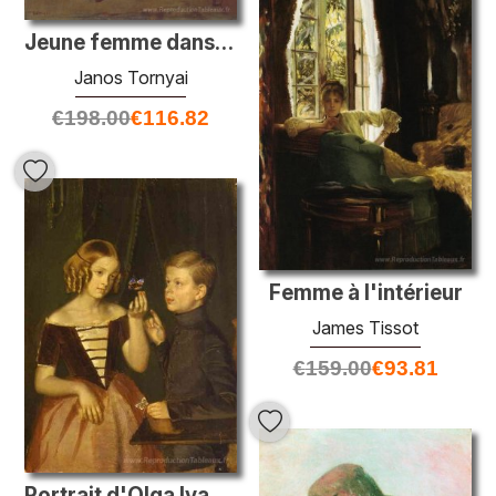
Jeune femme dans l'atelier
Janos Tornyai
€
198.00
€
116.82
Femme à l'intérieur
James Tissot
€
159.00
€
93.81
Portrait d'Olga Ivanovna et Fedor Ivanov