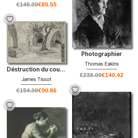
€
145.00
€
85.55
Photographier
Thomas Eakins
Déstruction du couvent arménien, Jérusalem, illustration de «la
€
238.00
€
140.42
James Tissot
€
154.00
€
90.86