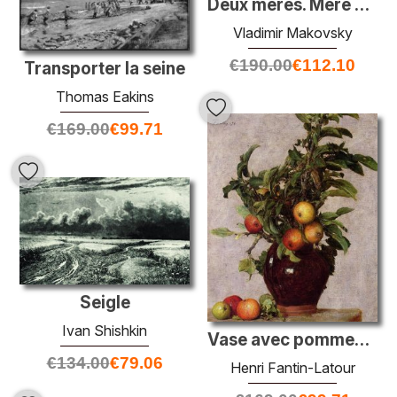
Deux mères. Mère native et belle-mère.
Vladimir Makovsky
€
190.00
€
112.10
Transporter la seine
Thomas Eakins
€
169.00
€
99.71
Seigle
Ivan Shishkin
Vase avec pommes et feuillage
€
134.00
€
79.06
Henri Fantin-Latour