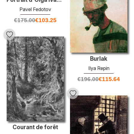
Pavel Fedotov
€
175.00
€
103.25
Burlak
Ilya Repin
€
196.00
€
115.64
Courant de forêt