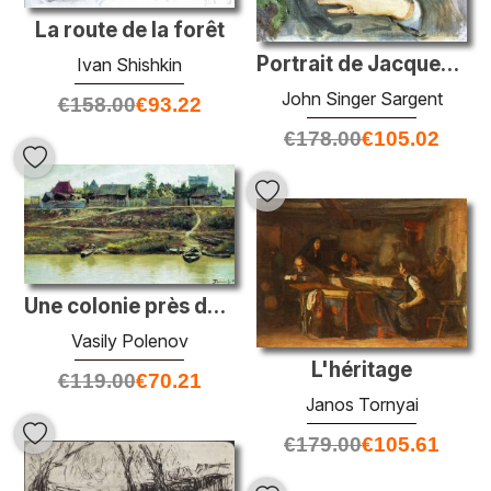
La route de la forêt
Portrait de Jacques-Emile Blanche
Ivan Shishkin
John Singer Sargent
€
158.00
€
93.22
€
178.00
€
105.02
Une colonie près de Volga
Vasily Polenov
L'héritage
€
119.00
€
70.21
Janos Tornyai
€
179.00
€
105.61