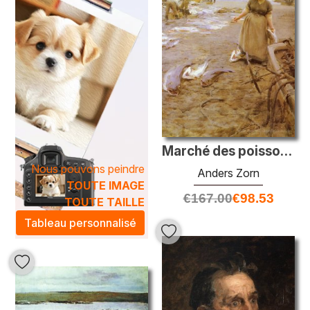
Marché des poissons à St Ives
Nous pouvons peindre
Anders Zorn
TOUTE IMAGE
€
167.00
€
98.53
TOUTE TAILLE
Tableau personnalisé