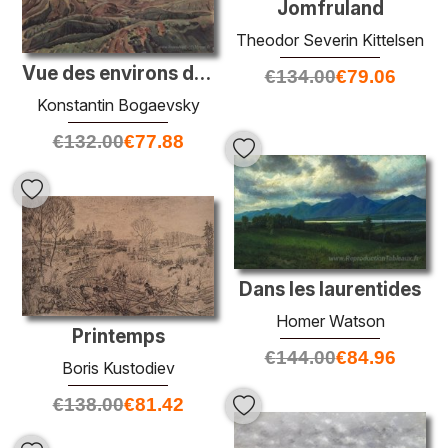
Jomfruland
Theodor Severin Kittelsen
Vue des environs de Sudak
€
134.00
€
79.06
Konstantin Bogaevsky
€
132.00
€
77.88
Dans les laurentides
Homer Watson
Printemps
€
144.00
€
84.96
Boris Kustodiev
€
138.00
€
81.42