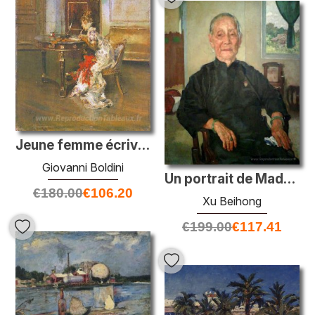
Jeune femme écrivant
Giovanni Boldini
Un portrait de Madame Cheng.
€
180.00
€
106.20
Xu Beihong
€
199.00
€
117.41