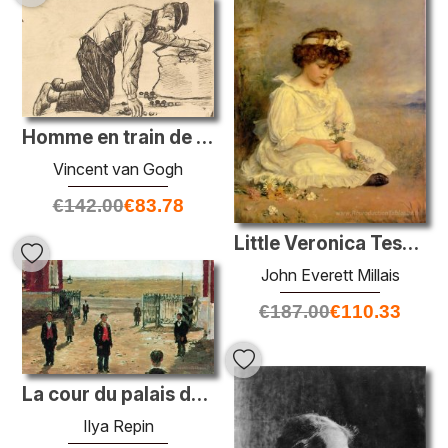
Homme en train de mettre des pommes de terre dans un sac
Vincent van Gogh
€
142.00
€
83.78
Little Veronica Tesoro Blu
John Everett Millais
€
187.00
€
110.33
La cour du palais de Petrovsky
Ilya Repin