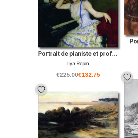
Por
Portrait de pianiste et professeur du Conservatoire de Saint-Pét
Ilya Repin
€
225.00
€
132.75