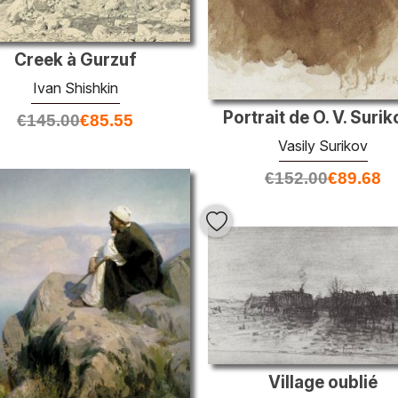
Creek à Gurzuf
Ivan Shishkin
Portrait de O. V. Suri
€
145.00
€
85.55
Vasily Surikov
€
152.00
€
89.68
Village oublié