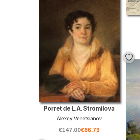
Porret de L.A. Stromilova
Alexey Venetsianov
€
147.00
€
86.73