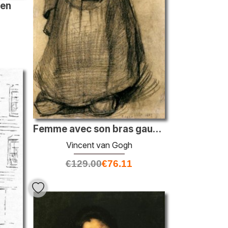
ien
Femme avec son bras gauche élevé
Vincent van Gogh
€
129.00
€
76.11