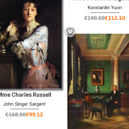
Konstantin Yuon
€
190.00
€
112.10
Mme Charles Russell
John Singer Sargent
€
168.00
€
99.12