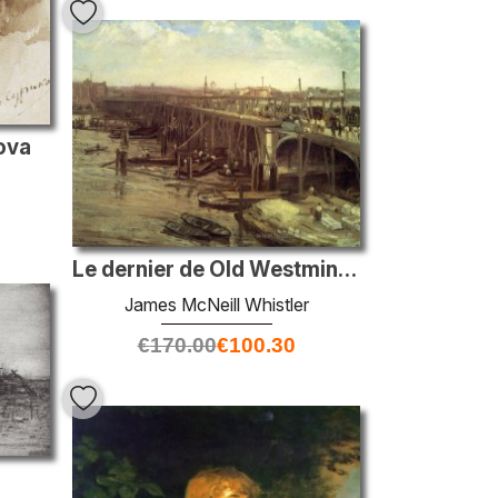
kova
Le dernier de Old Westminster
James McNeill Whistler
€
170.00
€
100.30