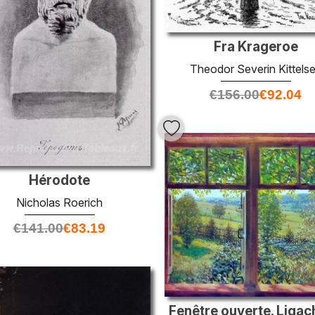
Fra Krageroe
Theodor Severin Kittels
€
156.00
€
92.04
Hérodote
Nicholas Roerich
€
141.00
€
83.19
Fenêtre ouverte. Liga