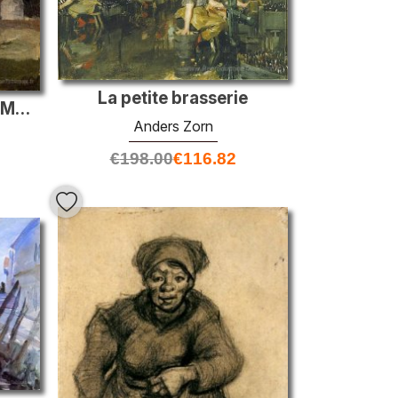
La petite brasserie
La tour télégraphique à Montmartre
Anders Zorn
€
198.00
€
116.82