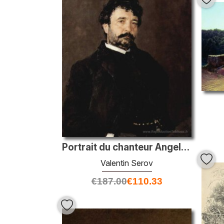
Portrait du chanteur Angelo Mazini
Valentin Serov
€
187.00
€
110.33