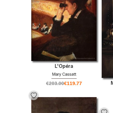
L'Opéra
Mary Cassatt
€
203.00
€
119.77