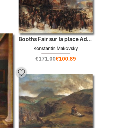
Booths Fair sur la place Admiralty, Saint-Pétersbourg
Konstantin Makovsky
€
171.00
€
100.89