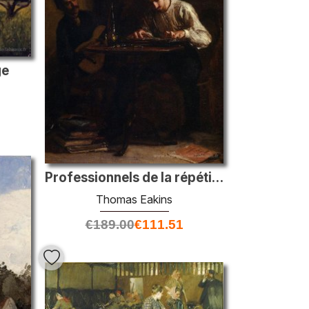
ge
Professionnels de la répétition
Thomas Eakins
€
189.00
€
111.51