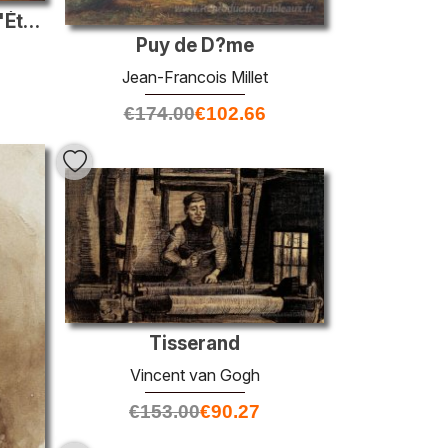
Portrait du chancelier d'État des affaires internes, le prince V
Puy de D?me
Jean-Francois Millet
€
174.00
€
102.66
Tisserand
Vincent van Gogh
€
153.00
€
90.27