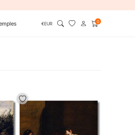
0
emples
€
EUR