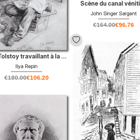
Scène du canal vénit
John Singer Sargent
€
164.00
€
96.76
Leo Tolstoy travaillant à la table ronde
Ilya Repin
€
180.00
€
106.20