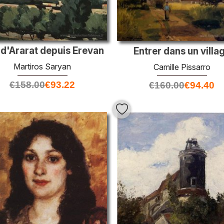
d'Ararat depuis Erevan
Entrer dans un villa
Martiros Saryan
Camille Pissarro
€
158.00
€
93.22
€
160.00
€
94.40