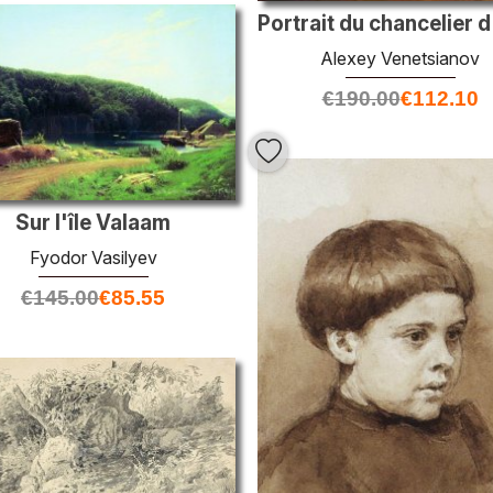
Alexey Venetsianov
€
190.00
€
112.10
Sur l'île Valaam
Fyodor Vasilyev
€
145.00
€
85.55