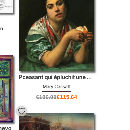
en
Pceasant qui épluchit une orange
Mary Cassatt
€
196.00
€
115.64
chevo