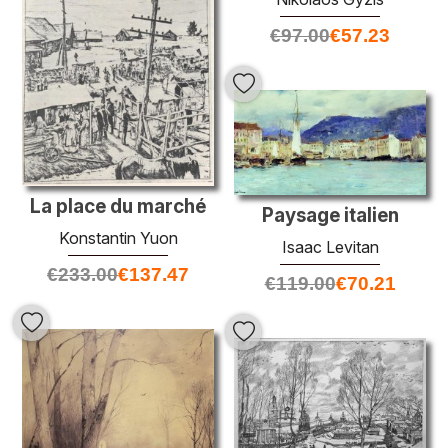
€
97.00
€
57.23
La place du marché
Paysage italien
Konstantin Yuon
Isaac Levitan
€
233.00
€
137.47
€
119.00
€
70.21