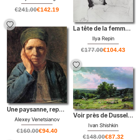
€
241.00
€
142.19
La tête de la femme (V.A. Repina allongée dans son lit)
Ilya Repin
€
177.00
€
104.43
Une paysanne, reposant sur sa main
Voir près de Dusseldorf
Alexey Venetsianov
Ivan Shishkin
€
160.00
€
94.40
€
148.00
€
87.32