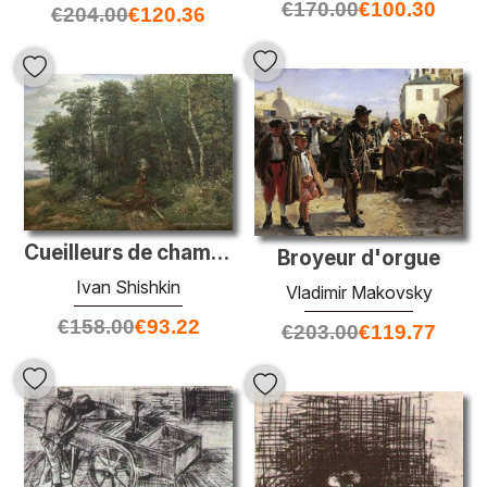
€
170.00
€
100.30
€
204.00
€
120.36
Cueilleurs de champignons
Broyeur d'orgue
Ivan Shishkin
Vladimir Makovsky
€
158.00
€
93.22
€
203.00
€
119.77