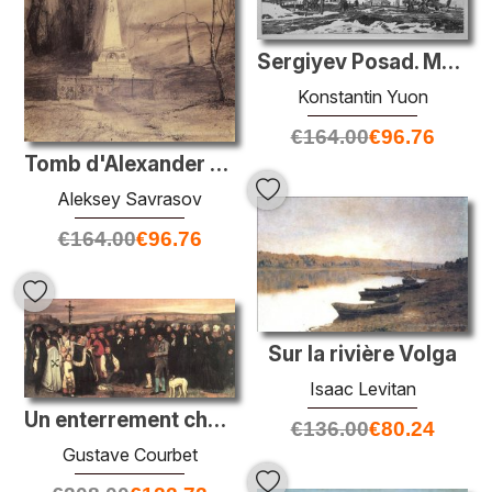
Sergiyev Posad. Mars
Konstantin Yuon
€
164.00
€
96.76
Tomb d'Alexander Pouchkin dans le monastère de Svyatogorsky
Aleksey Savrasov
€
164.00
€
96.76
Sur la rivière Volga
Isaac Levitan
Un enterrement chez Ornans
€
136.00
€
80.24
Gustave Courbet