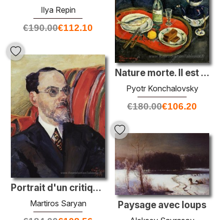
Ilya Repin
€
190.00
€
112.10
Nature morte. Il est temps pour le thé.
Pyotr Konchalovsky
€
180.00
€
106.20
Portrait d'un critique d'art Abram Efros
Martiros Saryan
Paysage avec loups