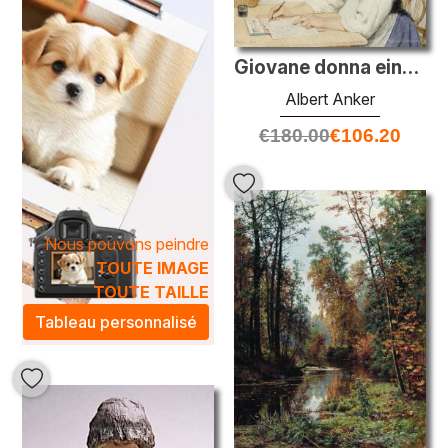
Giovane donna einen Brief schreibend
Albert Anker
€
180.00
€
106.20
Nous pouvons peindre
TOUTE IMAGE
TOUTE TAILLE
Tableau personnalisé