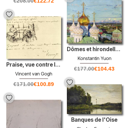
€
208.00
€
122.72
Dômes et hirondelles. Assomption Cathédrale de la Trinité Sergiu
Konstantin Yuon
Praise, vue contre la fenêtre, deux têtes
€
177.00
€
104.43
Vincent van Gogh
€
171.00
€
100.89
Banques de l'Oise