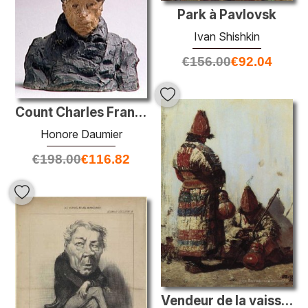
Park à Pavlovsk
Ivan Shishkin
€
156.00
€
92.04
Count Charles François Malo de Lameth, député
Honore Daumier
€
198.00
€
116.82
Vendeur de la vaisselle ouzbek