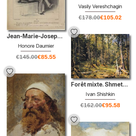
Vasily Vereshchagin
€
178.00
€
105.02
Jean-Marie-Joseph Deville
Honore Daumier
€
145.00
€
85.55
Forêt mixte. Shmetsk près de Narva
Ivan Shishkin
€
162.00
€
95.58