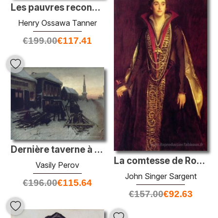
Les pauvres reconnaissants
Henry Ossawa Tanner
€
199.00
€
117.41
Dernière taverne à la porte de la ville
La comtesse de Rocksavage, plus tard Marchionne de Cholmondeley
Vasily Perov
John Singer Sargent
€
196.00
€
115.64
€
157.00
€
92.63