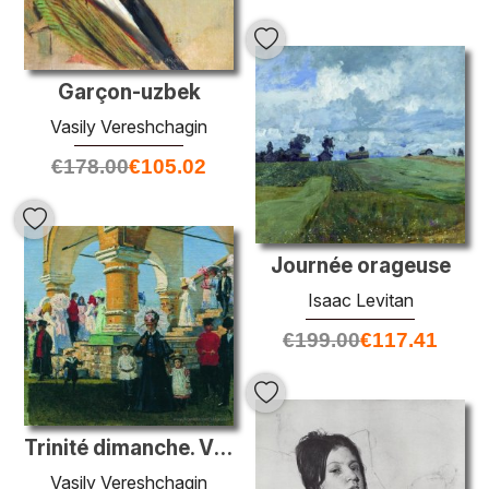
Garçon-uzbek
Vasily Vereshchagin
€
178.00
€
105.02
Journée orageuse
Isaac Levitan
€
199.00
€
117.41
Trinité dimanche. Village Kolomna
Vasily Vereshchagin