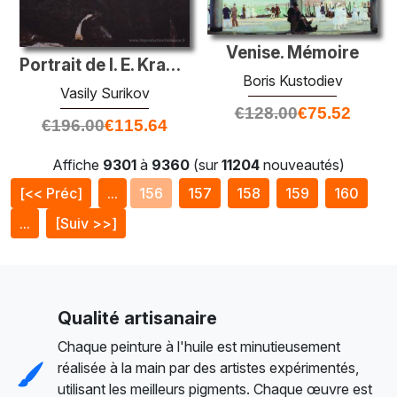
Venise. Mémoire
Portrait de I. E. Krachkovsky
Boris Kustodiev
Vasily Surikov
€
128.00
€
75.52
€
196.00
€
115.64
Affiche
9301
à
9360
(sur
11204
nouveautés)
[<< Préc]
...
156
157
158
159
160
...
[Suiv >>]
Qualité artisanaire
Chaque peinture à l'huile est minutieusement
réalisée à la main par des artistes expérimentés,
utilisant les meilleurs pigments. Chaque œuvre est