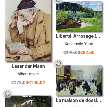
Liberté. Arrosage (Ligacheva)
Konstantin Yuon
€
140.00
€
82.60
Lesender Mann
Albert Anker
€
178.00
€
105.02
La maison de dossiers