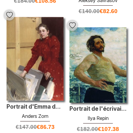
Aleksey Savrasov
€
184.00
€
108.56
€
140.00
€
82.60
Portrait d'Emma dans le studio de Paris
Portrait de l'écrivain Leonid Nikolayevich Andreyev sur un yacht
Anders Zorn
Ilya Repin
€
147.00
€
86.73
€
182.00
€
107.38