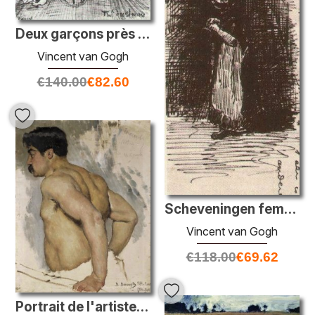
Deux garçons près d'un chariot
Vincent van Gogh
€
140.00
€
82.60
Scheveningen femme debout
Vincent van Gogh
€
118.00
€
69.62
Portrait de l'artiste Nikolai Kuznetsov