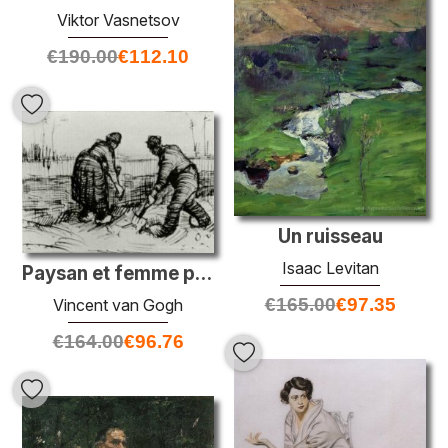
Viktor Vasnetsov
€
190.00
€
112.10
Un ruisseau
Isaac Levitan
Paysan et femme plantant des pommes de terre
€
165.00
€
97.35
Vincent van Gogh
€
164.00
€
96.76