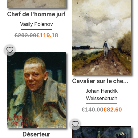
Chef de l'homme juif
Vasily Polenov
€
202.00
€
119.18
Cavalier sur le chemin près de Noorden
Johan Hendrik
Weissenbruch
€
140.00
€
82.60
Déserteur