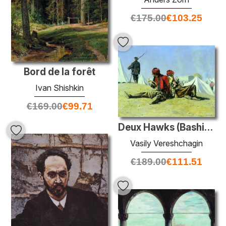
€
175.00
€
103.25
Bord de la forêt
Ivan Shishkin
€
169.00
€
99.71
Deux Hawks (Bashi-Bazouk)
Vasily Vereshchagin
€
189.00
€
111.51