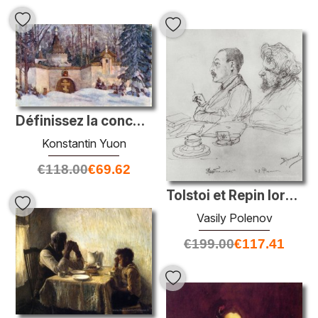
Définissez la conception de l'opéra de Glinka. Le monastère dans
Konstantin Yuon
€
118.00
€
69.62
Tolstoi et Repin lors d'une réunion de l'Académie des arts
Vasily Polenov
€
199.00
€
117.41