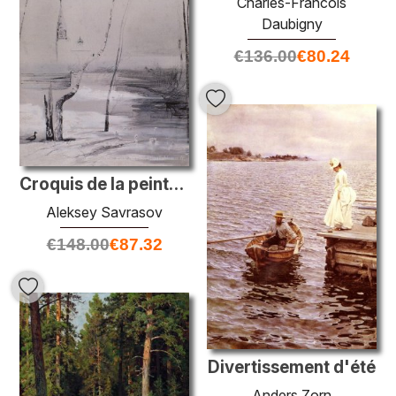
Charles-Francois
Daubigny
€
136.00
€
80.24
Croquis de la peinture des oiseaux migrateurs est venu
Aleksey Savrasov
€
148.00
€
87.32
Divertissement d'été
Anders Zorn