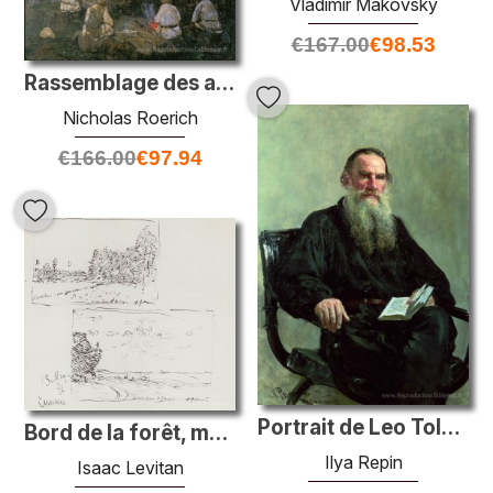
Vladimir Makovsky
€
167.00
€
98.53
Rassemblage des anciens
Nicholas Roerich
€
166.00
€
97.94
Portrait de Leo Tolstoy
Bord de la forêt, montant de la lune / bord de la forêt, soleil
Ilya Repin
Isaac Levitan