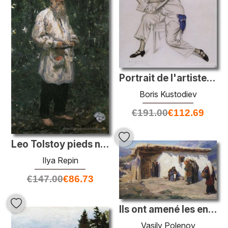
Portrait de l'artiste Nadezhda Komarovskaya
Boris Kustodiev
€
191.00
€
112.69
Leo Tolstoy pieds nus
Ilya Repin
€
147.00
€
86.73
Ils ont amené les enfants
Vasily Polenov