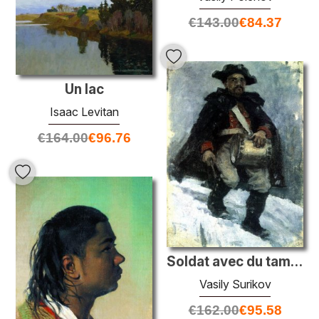
€
143.00
€
84.37
Un lac
Isaac Levitan
€
164.00
€
96.76
Soldat avec du tambour
Vasily Surikov
€
162.00
€
95.58