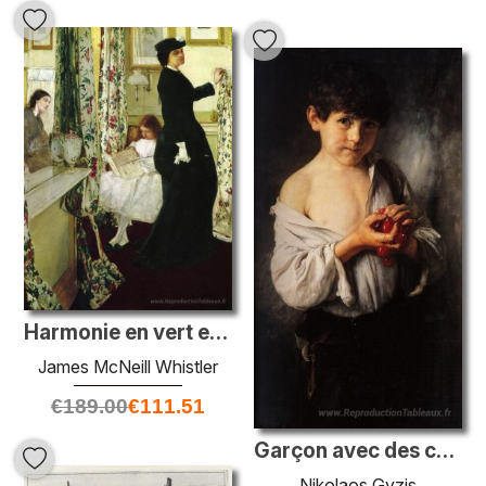
Harmonie en vert et rose: la salle de musique
James McNeill Whistler
€
189.00
€
111.51
Garçon avec des cerises
Nikolaos Gyzis