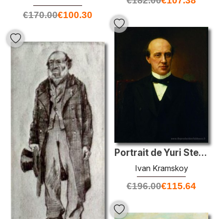
€
182.00
€
107.38
€
170.00
€
100.30
Portrait de Yuri Stepanovich Nechaev-Maltsev
Ivan Kramskoy
€
196.00
€
115.64