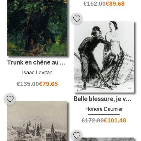
€
152.00
€
89.68
Trunk en chêne au début de l'été
Isaac Levitan
€
135.00
€
79.65
Belle blessure, je veux que tu acceptes mon bras
Honore Daumier
€
172.00
€
101.48