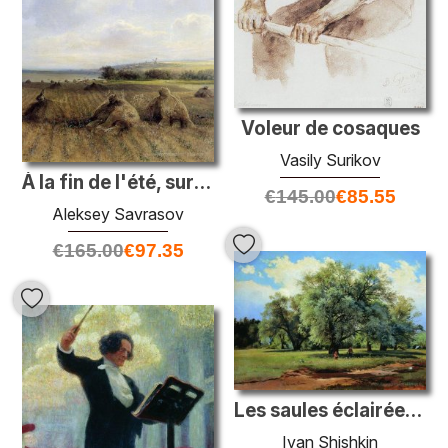
Voleur de cosaques
Vasily Surikov
À la fin de l'été, sur la Volga
€
145.00
€
85.55
Aleksey Savrasov
€
165.00
€
97.35
Les saules éclairées par le soleil
Ivan Shishkin