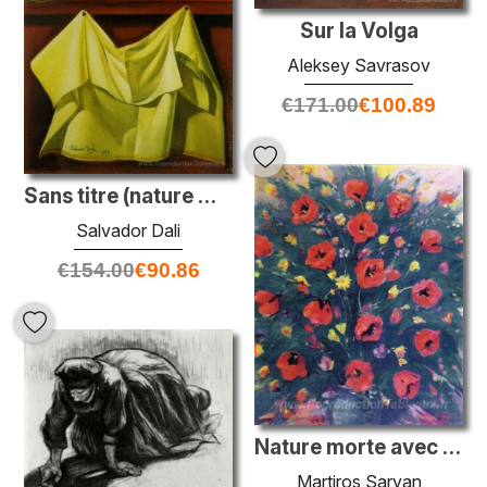
Sur la Volga
Aleksey Savrasov
€
171.00
€
100.89
Sans titre (nature morte avec tissu blanc)
Salvador Dali
€
154.00
€
90.86
Nature morte avec coquelicots
Martiros Saryan