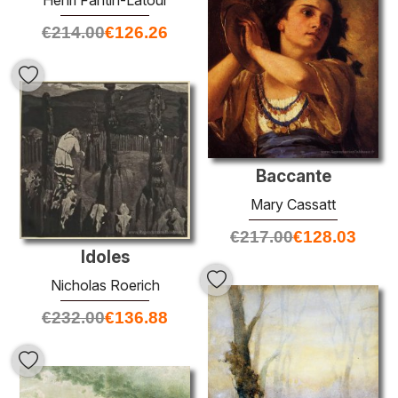
Henri Fantin-Latour
€
214.00
€
126.26
Baccante
Mary Cassatt
€
217.00
€
128.03
Idoles
Nicholas Roerich
€
232.00
€
136.88