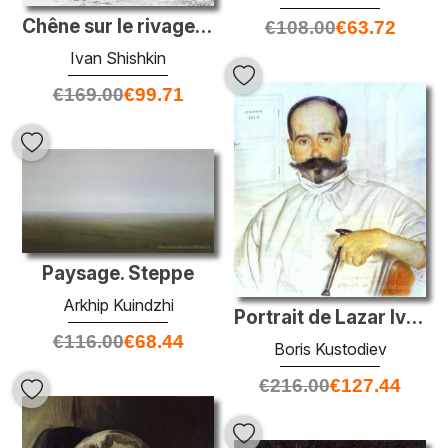
Chêne sur le rivage du golfe de Finlande
€
108.00
€
63.72
Ivan Shishkin
€
169.00
€
99.71
Paysage. Steppe
Arkhip Kuindzhi
Portrait de Lazar Ivanovich Bublichenko
€
116.00
€
68.44
Boris Kustodiev
€
216.00
€
127.44