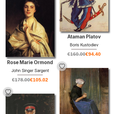
Ataman Platov
Boris Kustodiev
€
160.00
€
94.40
Rose Marie Ormond
John Singer Sargent
€
178.00
€
105.02