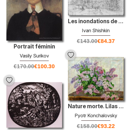
Les inondations de la rivière, comme les mers
Ivan Shishkin
€
143.00
€
84.37
Portrait féminin
Vasily Surikov
€
170.00
€
100.30
Nature morte. Lilas contre le poêle.
Pyotr Konchalovsky
€
158.00
€
93.22