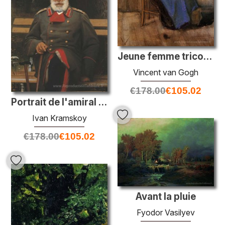
Jeune femme tricoter
Vincent van Gogh
€
178.00
€
105.02
Portrait de l'amiral Login Loginovich Heyden
Ivan Kramskoy
€
178.00
€
105.02
Avant la pluie
Fyodor Vasilyev