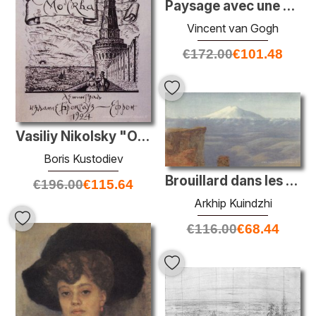
Paysage avec une église
Vincent van Gogh
€
172.00
€
101.48
Vasiliy Nikolsky "Old Moscou"
Boris Kustodiev
Brouillard dans les montagnes. Caucase
€
196.00
€
115.64
Arkhip Kuindzhi
€
116.00
€
68.44