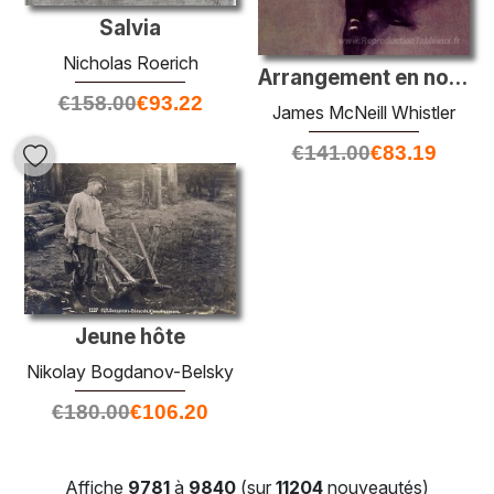
Salvia
Nicholas Roerich
Arrangement en noir: portrait de F.R. Leyland
€
158.00
€
93.22
James McNeill Whistler
€
141.00
€
83.19
Jeune hôte
Nikolay Bogdanov-Belsky
€
180.00
€
106.20
Affiche
9781
à
9840
(sur
11204
nouveautés)