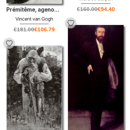
€
160.00
€
94.40
Prémitême, agenouillé, éventuellement creuser des carottes
Vincent van Gogh
€
181.00
€
106.79