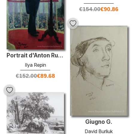
€
154.00
€
90.86
Portrait d'Anton Rubinstein
Ilya Repin
€
152.00
€
89.68
Giugno G.
David Burliuk