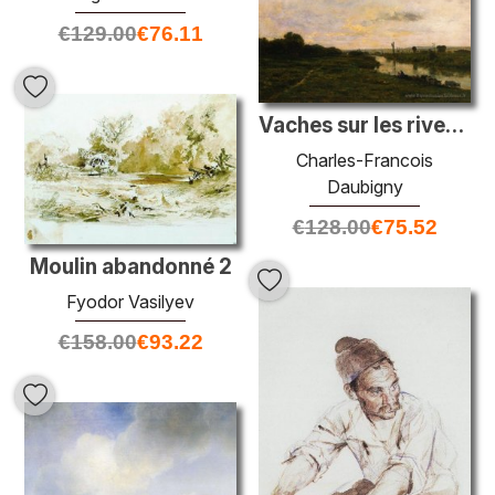
€
129.00
€
76.11
Vaches sur les rives de la Seine, à des conflits
Charles-Francois
Daubigny
€
128.00
€
75.52
Moulin abandonné 2
Fyodor Vasilyev
€
158.00
€
93.22