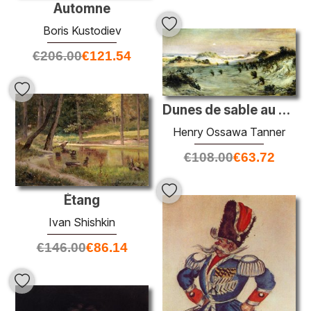
Automne
Boris Kustodiev
€
206.00
€
121.54
Dunes de sable au coucher du soleil, Atlantic City
Henry Ossawa Tanner
€
108.00
€
63.72
Étang
Ivan Shishkin
€
146.00
€
86.14