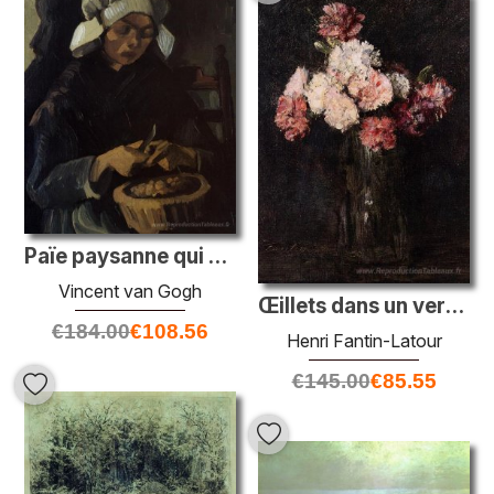
Païe paysanne qui épluche des pommes de terre
Vincent van Gogh
Œillets dans un verre de champagne
€
184.00
€
108.56
Henri Fantin-Latour
€
145.00
€
85.55