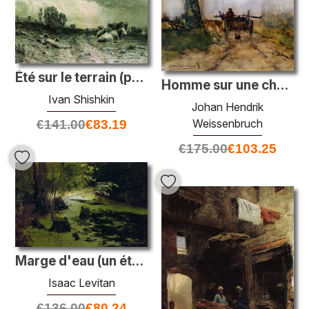
Été sur le terrain (paysage avec un troupeau)
Homme sur une charrette en bois
Ivan Shishkin
Johan Hendrik
Weissenbruch
€
141.00
€
83.19
€
175.00
€
103.25
Marge d'eau (un étang)
Isaac Levitan
€
136.00
€
80.24