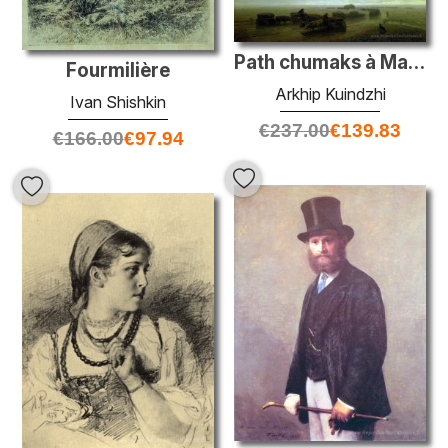
Path chumaks à Mariupol
Fourmilière
Arkhip Kuindzhi
Ivan Shishkin
€
237.00
€
139.83
€
166.00
€
97.94