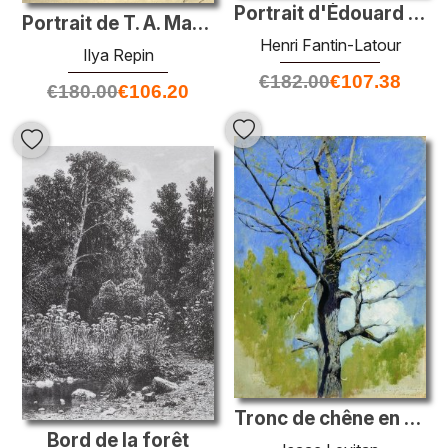
Portrait d'Édouard Manet
Portrait de T. A. Mamontova
Henri Fantin-Latour
Ilya Repin
€
182.00
€
107.38
€
180.00
€
106.20
Tronc de chêne en plein essor
Bord de la forêt