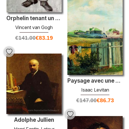
Orphelin tenant un chapeau haut de gamme dans sa main
Vincent van Gogh
€
141.00
€
83.19
Paysage avec une clôture
Isaac Levitan
€
147.00
€
86.73
Adolphe Jullien