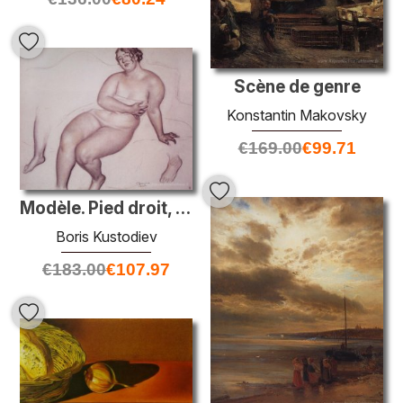
Scène de genre
Konstantin Makovsky
€
169.00
€
99.71
Modèle. Pied droit, pied gauche
Boris Kustodiev
€
183.00
€
107.97