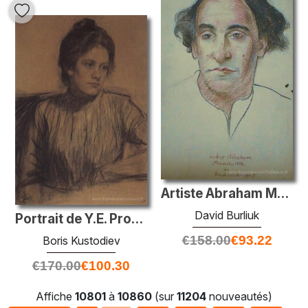
Artiste Abraham Manievitch
David Burliuk
Portrait de Y.E. Proshinskaya
€
158.00
€
93.22
Boris Kustodiev
€
170.00
€
100.30
Affiche
10801
à
10860
(sur
11204
nouveautés)