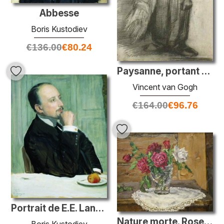
Abbesse
Boris Kustodiev
€
136.00
€
80.24
Paysanne, portant une gerbe de céréales
Vincent van Gogh
€
164.00
€
96.76
Portrait de E.E. Lansere
Nature morte. Roses sur un fond jaune.
Boris Kustodiev