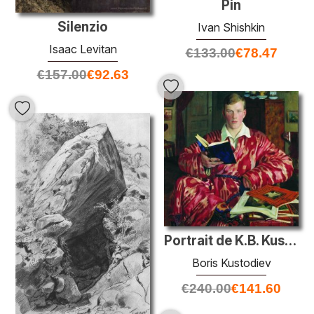
Pin
Silenzio
Ivan Shishkin
Isaac Levitan
€
133.00
€
78.47
€
157.00
€
92.63
Portrait de K.B. Kustodiev
Boris Kustodiev
€
240.00
€
141.60