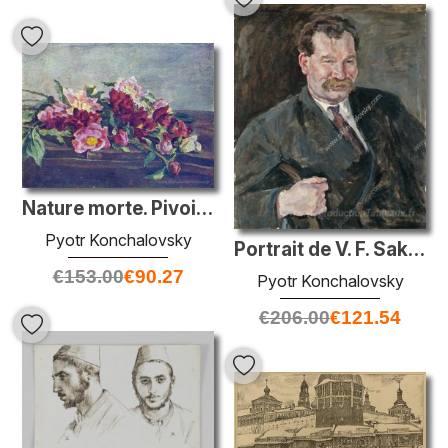
Nature morte. Pivoines sur la table.
Pyotr Konchalovsky
Portrait de V. F. Sakharov
€
153.00
€
90.27
Pyotr Konchalovsky
€
206.00
€
121.54