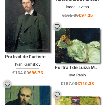
Isaac Levitan
€
165.00
€
97.35
Portrait de l'artiste Ilya Repin
Ivan Kramskoy
Portrait de Luiza Mersi d'Arzhanto
€
164.00
€
96.76
Ilya Repin
€
187.00
€
110.33