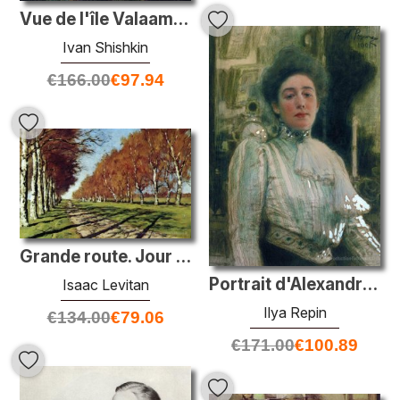
Vue de l'île Valaam. Kukko
Ivan Shishkin
€
166.00
€
97.94
Grande route. Jour d'automne ensoleillé.
Portrait d'Alexandra Pavlovna Botkina
Isaac Levitan
Ilya Repin
€
134.00
€
79.06
€
171.00
€
100.89