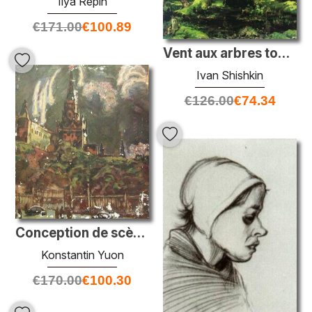
Ilya Repin
€
171.00
€
100.89
Vent aux arbres tombés
Ivan Shishkin
€
126.00
€
74.34
Conception de scène "La place rouge"
Konstantin Yuon
€
170.00
€
100.30