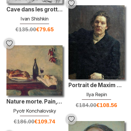
Cave dans les grottes et les volcans
Ivan Shishkin
€
135.00
€
79.65
Portrait de Maxim Gorky
Ilya Repin
Nature morte. Pain, jambon et vin.
€
184.00
€
108.56
Pyotr Konchalovsky
€
186.00
€
109.74