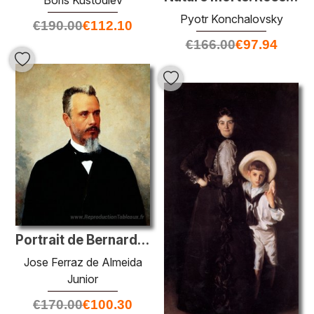
Pyotr Konchalovsky
€
190.00
€
112.10
€
166.00
€
97.94
Portrait de Bernardino de Campos
Jose Ferraz de Almeida
Junior
€
170.00
€
100.30