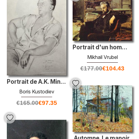
Portrait d'un homme d'affaires K. Artsybushev
Mikhail Vrubel
€
177.00
€
104.43
Portrait de A.K. Minev
Boris Kustodiev
€
165.00
€
97.35
Automne. Le manoir.