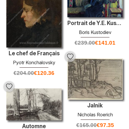
Portrait de Y.E. Kustodieva avec sa fille Irina
Boris Kustodiev
€
239.00
€
141.01
Le chef de Français
Pyotr Konchalovsky
€
204.00
€
120.36
Jalnik
Nicholas Roerich
€
165.00
€
97.35
Automne