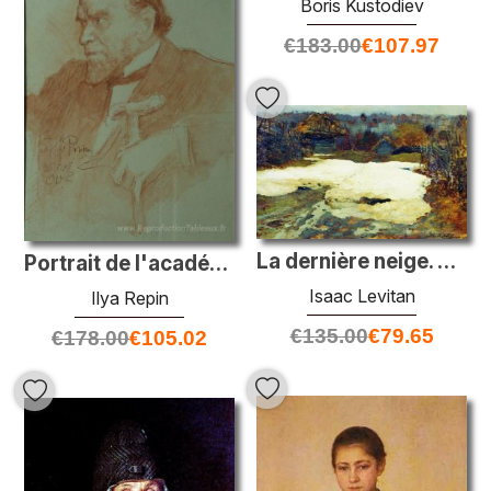
Boris Kustodiev
€
183.00
€
107.97
La dernière neige. Village Savvinskaya.
Portrait de l'académicien A. F. Koni
Isaac Levitan
Ilya Repin
€
135.00
€
79.65
€
178.00
€
105.02