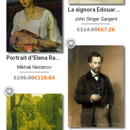
La signora Edouard Pailleron
John Singer Sargent
€
114.00
€
67.26
Portrait d'Elena Rasumova
Mikhail Nesterov
€
196.00
€
115.64