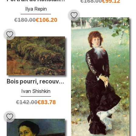
€
168.00
€
99.12
Ilya Repin
€
180.00
€
106.20
Bois pourri, recouvert de mousse
Ivan Shishkin
€
142.00
€
83.78