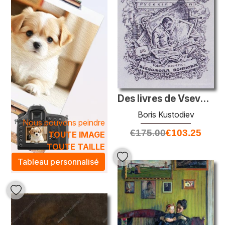
Des livres de Vsevolod Voinov. Joueur
Boris Kustodiev
Nous pouvons peindre
€
175.00
€
103.25
TOUTE IMAGE
TOUTE TAILLE
Tableau personnalisé