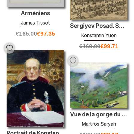
Arméniens
James Tissot
Sergiyev Posad. Sous la tour rouge
€
165.00
€
97.35
Konstantin Yuon
€
169.00
€
99.71
Vue de la gorge du col de la poussette
Martiros Saryan
Portrait de Konstantin Petrovich Pobedonostsev