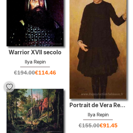
Warrior XVII secolo
Ilya Repin
€
194.00
€
114.46
Portrait de Vera Repinahe, la fille de l'artiste
Ilya Repin
€
155.00
€
91.45