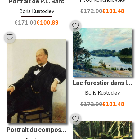
Portrait de P.L. Barc
€
172.00
€
101.48
Boris Kustodiev
€
171.00
€
100.89
Lac forestier dans le Konkol
Boris Kustodiev
€
172.00
€
101.48
Portrait du compositeur Anatoly Konstantinovich Lyadov