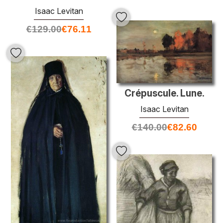
Isaac Levitan
€
129.00
€
76.11
Crépuscule. Lune.
Isaac Levitan
€
140.00
€
82.60