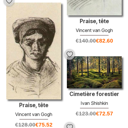
Praise, tête
Vincent van Gogh
€
140.00
€
82.60
Cimetière forestier
Ivan Shishkin
Praise, tête
€
123.00
€
72.57
Vincent van Gogh
€
128.00
€
75.52