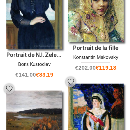
Portrait de la fille
Portrait de N.I. Zelenskaya
Konstantin Makovsky
Boris Kustodiev
€
202.00
€
119.18
€
141.00
€
83.19