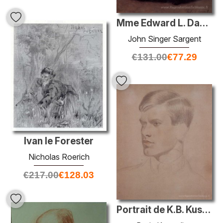
Mme Edward L. Davis et son fils Livingston
John Singer Sargent
€
131.00
€
77.29
Ivan le Forester
Nicholas Roerich
€
217.00
€
128.03
Portrait de K.B. Kustodiev