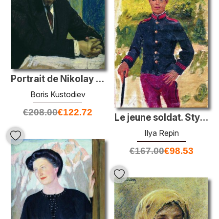
Portrait de Nikolay RERICH
Boris Kustodiev
€
208.00
€
122.72
Le jeune soldat. Style parisien
Ilya Repin
€
167.00
€
98.53