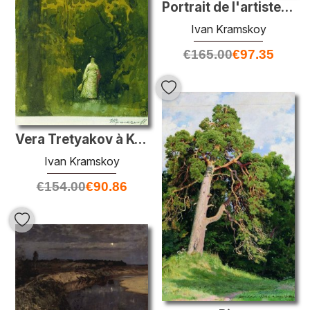
Portrait de l'artiste Mikhail Konstantinovich Klodt
Ivan Kramskoy
€
165.00
€
97.35
Vera Tretyakov à Kuntsevo
Ivan Kramskoy
€
154.00
€
90.86