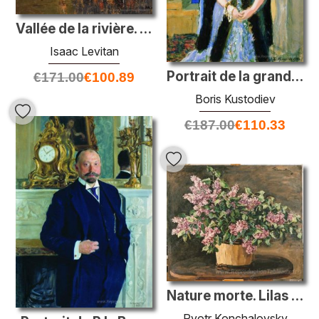
Vallée de la rivière. Automne.
Isaac Levitan
Portrait de la grande duchesse Maria Pavlovna
€
171.00
€
100.89
Boris Kustodiev
€
187.00
€
110.33
Nature morte. Lilas dans une baignoire.
Pyotr Konchalovsky