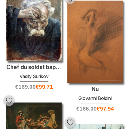
Chef du soldat baptisé
Vasily Surikov
€
169.00
€
99.71
Nu
Giovanni Boldini
€
166.00
€
97.94