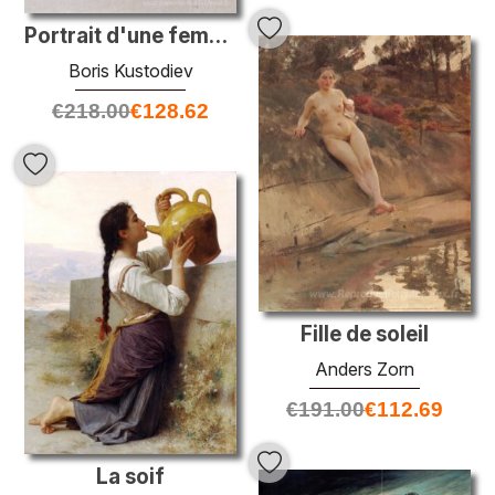
Portrait d'une femme (portrait de la mariée du Seigneur Laputin)
Boris Kustodiev
€
218.00
€
128.62
Fille de soleil
Anders Zorn
€
191.00
€
112.69
La soif