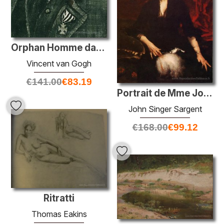
Orphan Homme dans les vêtements du dimanche avec bandage pour le
Vincent van Gogh
€
141.00
€
83.19
Portrait de Mme John Joseph Townsend (Catherine Rebecca Bronson)
John Singer Sargent
€
168.00
€
99.12
Ritratti
Thomas Eakins