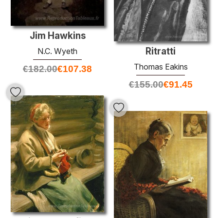
Jim Hawkins
Ritratti
N.C. Wyeth
Thomas Eakins
€
182.00
€
107.38
€
155.00
€
91.45