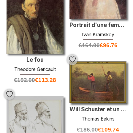
Portrait d'une femme
Ivan Kramskoy
€
164.00
€
96.76
Le fou
Theodore Gericault
€
192.00
€
113.28
Will Schuster et un noir
Thomas Eakins
€
186.00
€
109.74