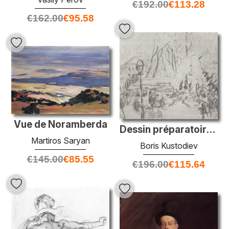
€
192.00
€
113.28
€
162.00
€
95.58
Vue de Noramberda
Dessin préparatoire pour la peinture de Noël
Martiros Saryan
Boris Kustodiev
€
145.00
€
85.55
€
196.00
€
115.64