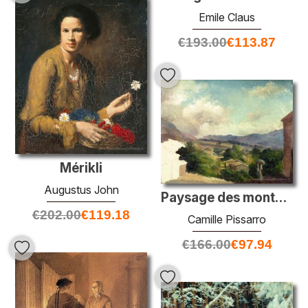
Emile Claus
€
193.00
€
113.87
Mérikli
Augustus John
Paysage des montagnes à Saint Thomas, Antilles (inachevé)
€
202.00
€
119.18
Camille Pissarro
€
166.00
€
97.94