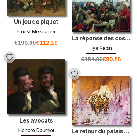
Un jeu de piquet
Ernest Meissonier
La réponse des cosaques zaporozhiens au sultan Mahmoud iv
€
190.00
€
112.10
Ilya Repin
€
154.00
€
90.86
Les avocats
Honore Daumier
Le retour du palais Petroff