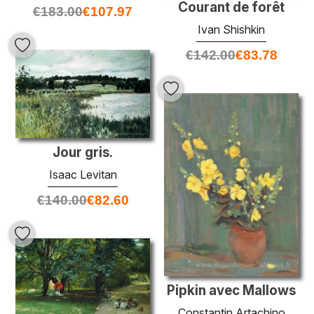
Courant de forêt
€
183.00
€
107.97
Ivan Shishkin
€
142.00
€
83.78
Jour gris.
Isaac Levitan
€
140.00
€
82.60
Pipkin avec Mallows
Constantin Artachino