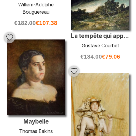
William-Adolphe
Bouguereau
€
182.00
€
107.38
La tempête qui approche
Gustave Courbet
€
134.00
€
79.06
Maybelle
Thomas Eakins