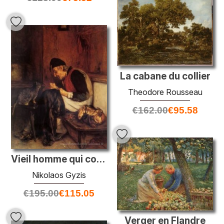
La cabane du collier
Theodore Rousseau
€
162.00
€
95.58
Vieil homme qui coudre
Nikolaos Gyzis
€
195.00
€
115.05
Verger en Flandre