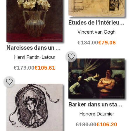
Études de l'intérieur d'un chalet et un croquis des mangeurs de
Vincent van Gogh
€
134.00
€
79.06
Narcisses dans un vase en verre opaline
Henri Fantin-Latour
€
179.00
€
105.61
Barker dans un stand équitable
Honore Daumier
€
180.00
€
106.20