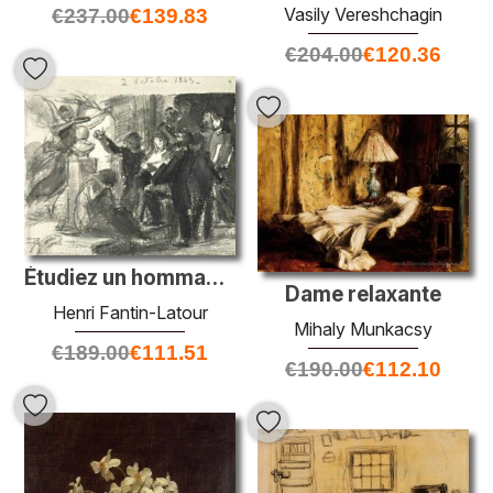
Vasily Vereshchagin
€
237.00
€
139.83
€
204.00
€
120.36
Étudiez un hommage à Delacroix
Dame relaxante
Henri Fantin-Latour
Mihaly Munkacsy
€
189.00
€
111.51
€
190.00
€
112.10