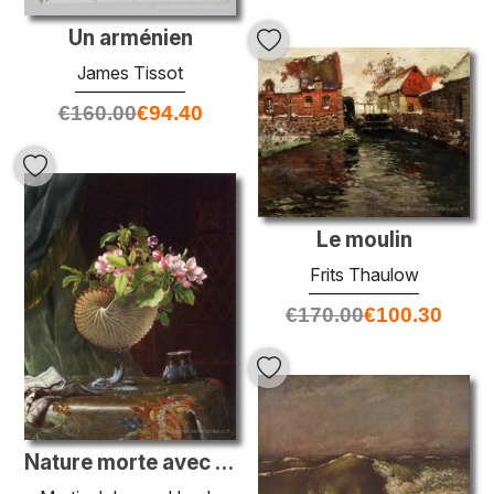
Un arménien
James Tissot
€
160.00
€
94.40
Le moulin
Frits Thaulow
€
170.00
€
100.30
Nature morte avec des fleurs de pomme dans une coquille de nauti