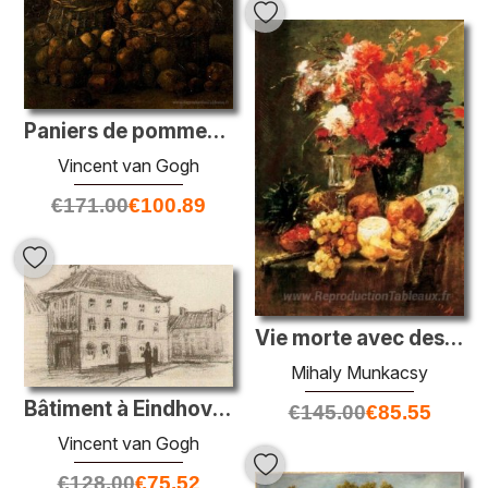
Paniers de pommes de terre
Vincent van Gogh
€
171.00
€
100.89
Vie morte avec des fleurs et des fruits
Mihaly Munkacsy
Bâtiment à Eindhoven (la pesée)
€
145.00
€
85.55
Vincent van Gogh
€
128.00
€
75.52