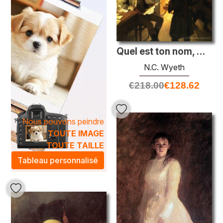
Quel est ton nom, mon garçon
N.C. Wyeth
€
218.00
€
128.62
Nous pouvons peindre
TOUTE IMAGE
TOUTE TAILLE
Tableau personnalisé