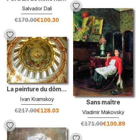
Salvador Dali
€
170.00
€
100.30
La peinture du dôme principal du temple du Christ le Sauveur à M
Ivan Kramskoy
Sans maître
€
217.00
€
128.03
Vladimir Makovsky
€
171.00
€
100.89