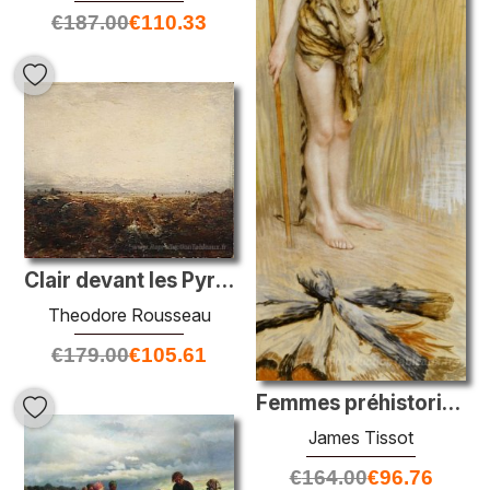
€
187.00
€
110.33
Clair devant les Pyrénées
Theodore Rousseau
€
179.00
€
105.61
Femmes préhistoriques
James Tissot
€
164.00
€
96.76