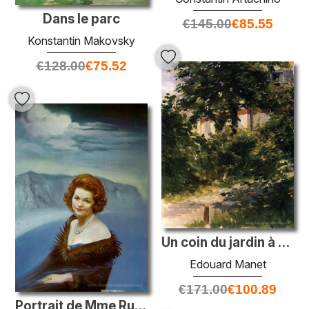
Dans le parc
€
145.00
€
85.55
Konstantin Makovsky
€
128.00
€
75.52
Un coin du jardin à Rueil
Edouard Manet
€
171.00
€
100.89
Portrait de Mme Ruth Daponte