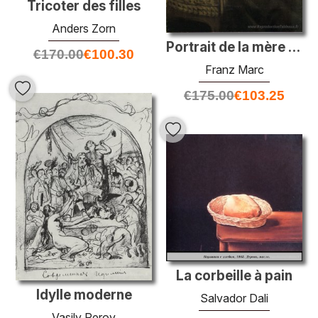
Tricoter des filles
Anders Zorn
Portrait de la mère de l'artiste
€
170.00
€
100.30
Franz Marc
€
175.00
€
103.25
La corbeille à pain
Idylle moderne
Salvador Dali
Vasily Perov