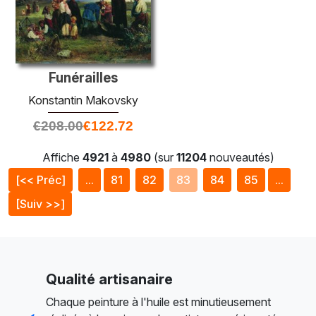
Funérailles
Konstantin Makovsky
€
208.00
€
122.72
Affiche
4921
à
4980
(sur
11204
nouveautés)
[<< Préc]
...
81
82
83
84
85
...
[Suiv >>]
Qualité artisanaire
Chaque peinture à l'huile est minutieusement