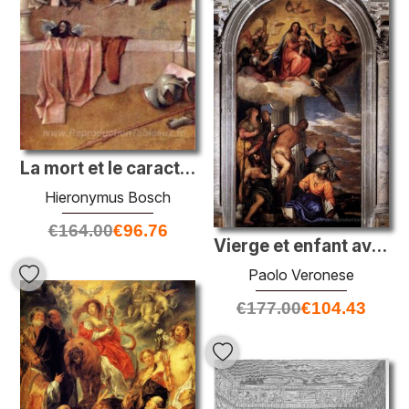
La mort et le caractère
Hieronymus Bosch
€
164.00
€
96.76
Vierge et enfant avec des saints
Paolo Veronese
€
177.00
€
104.43