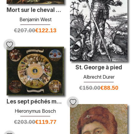
Mort sur le cheval pâle
Benjamin West
€
207.00
€
122.13
St. George à pied
Albrecht Durer
€
150.00
€
88.50
Les sept péchés mortels et les quatre dernières choses
Hieronymus Bosch
€
203.00
€
119.77