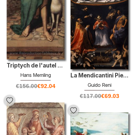
Triptych de l'autel de la cathédrale de Lübeck (détail)
Hans Memling
La Mendicantini Pieta
Guido Reni
€
156.00
€
92.04
€
117.00
€
69.03