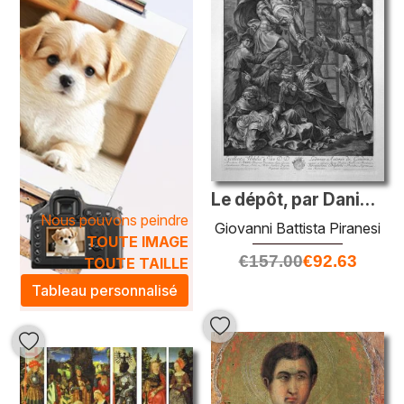
Le dépôt, par Daniele da Volterra
Nous pouvons peindre
Giovanni Battista Piranesi
TOUTE IMAGE
€
157.00
€
92.63
TOUTE TAILLE
Tableau personnalisé