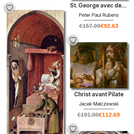
St. George avec des martyrs Maurus, Papianus, Domitilla, Nerus e
Peter Paul Rubens
€
157.00
€
92.63
Christ avant Pilate
Jacek Malczewski
€
191.00
€
112.69