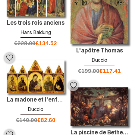
Les trois rois anciens
Hans Baldung
€
228.00
€
134.52
L'apôtre Thomas
Duccio
€
199.00
€
117.41
La madone et l'enfant avec des saints
Duccio
€
140.00
€
82.60
La piscine de Bethesda