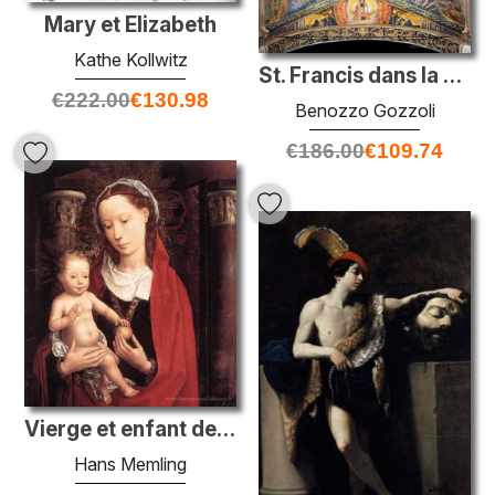
Mary et Elizabeth
Kathe Kollwitz
St. Francis dans la gloire et les saints
€
222.00
€
130.98
Benozzo Gozzoli
€
186.00
€
109.74
Vierge et enfant debout
Hans Memling