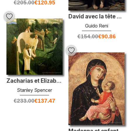
€
205.00
€
120.95
David avec la tête de Goliath
Guido Reni
€
154.00
€
90.86
Zacharias et Elizabeth
Stanley Spencer
€
233.00
€
137.47