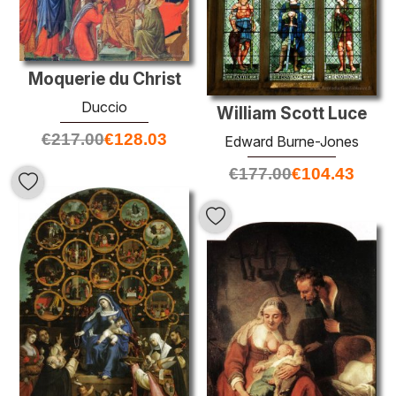
Moquerie du Christ
Duccio
William Scott Luce
€
217.00
€
128.03
Edward Burne-Jones
€
177.00
€
104.43