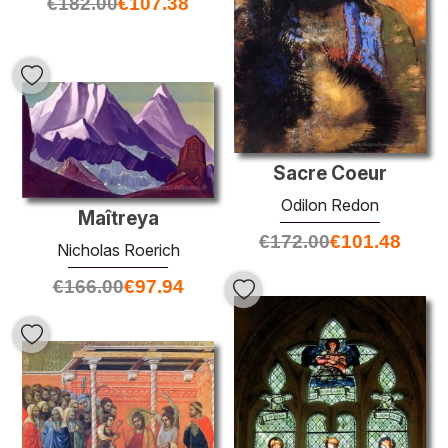
€
182.00
€
107.38
Sacre Coeur
Odilon Redon
Maîtreya
€
172.00
€
101.48
Nicholas Roerich
€
166.00
€
97.94