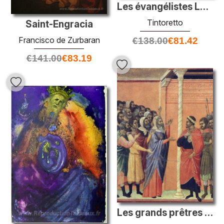
Les évangélistes Luke et Matthew
Tintoretto
Saint-Engracia
Francisco de Zurbaran
€
138.00
€
81.42
€
141.00
€
83.19
Les grands prêtres avant Pilate