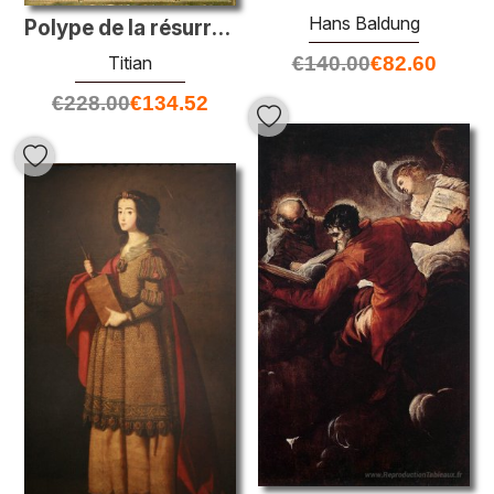
Hans Baldung
Polype de la résurrection
Titian
€
140.00
€
82.60
€
228.00
€
134.52