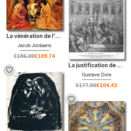
La vénération de l'Eucharistie
Jacob Jordaens
€
186.00
€
109.74
La justification de Susanna
Gustave Dore
€
177.00
€
104.43