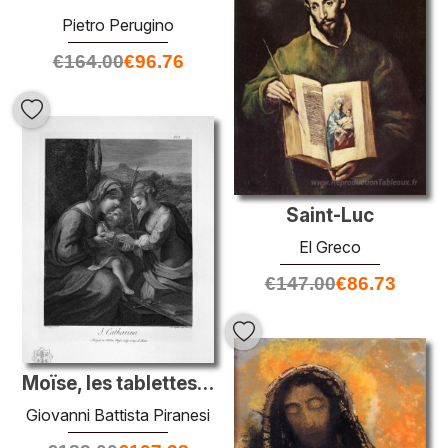
Pietro Perugino
€
164.00
€
96.76
Saint-Luc
El Greco
€
147.00
€
86.73
Moïse, les tablettes de la loi
Giovanni Battista Piranesi