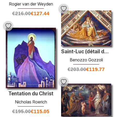
Rogier van der Weyden
€
216.00
€
127.44
Saint-Luc (détail des quatre évangélistes)
Benozzo Gozzoli
€
203.00
€
119.77
Tentation du Christ
Nicholas Roerich
€
195.00
€
115.05