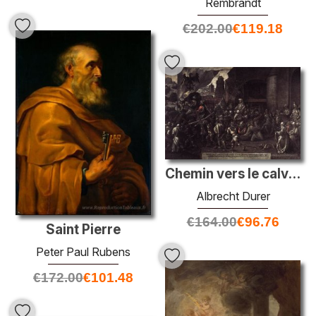
Rembrandt
€
202.00
€
119.18
Chemin vers le calvaire
Albrecht Durer
€
164.00
€
96.76
Saint Pierre
Peter Paul Rubens
€
172.00
€
101.48