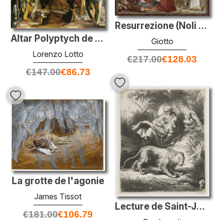
Resurrezione (Noli me tangere)
Altar Polyptych de San Bartolomeo, Bergame, panel principal: Mad
Giotto
Lorenzo Lotto
€
217.00
€
128.03
€
147.00
€
86.73
La grotte de l'agonie
James Tissot
Lecture de Saint-Jérôme
€
181.00
€
106.79