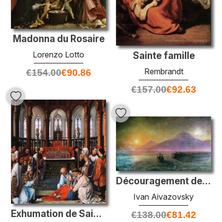
Madonna du Rosaire
Lorenzo Lotto
Sainte famille
Rembrandt
€
154.00
€
90.86
€
157.00
€
92.63
Découragement de Noé de la montagne Ararat
Ivan Aivazovsky
Exhumation de Saint Hubert
€
138.00
€
81.42