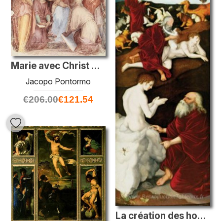
Marie avec Christ Child and Saints
Jacopo Pontormo
€
206.00
€
121.54
La création des hommes et des animaux