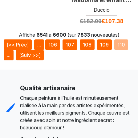
Madonna et enfant (n ° 593)
Duccio
€
182.00
€
107.38
Affiche
6541
à
6600
(sur
7833
nouveautés)
[<< Préc]
...
106
107
108
109
110
...
[Suiv >>]
Qualité artisanaire
Chaque peinture à l'huile est minutieusement
réalisée à la main par des artistes expérimentés,
utilisant les meilleurs pigments. Chaque œuvre est
créée avec soin et notre ingrédient secret :
beaucoup d’amour !