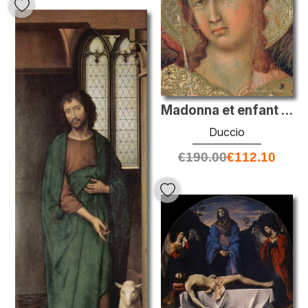
Madonna et enfant sur un trône (fragment du côté avant)
Duccio
€
190.00
€
112.10