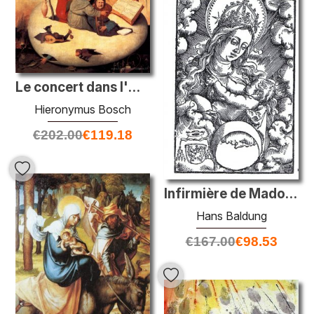
Le concert dans l'œuf
Hieronymus Bosch
€
202.00
€
119.18
Infirmière de Madonna
Hans Baldung
€
167.00
€
98.53