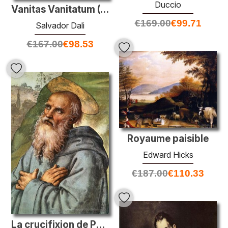
Duccio
Vanitas Vanitatum (Ecclésiaste 1: 12F)
€
169.00
€
99.71
Salvador Dali
€
167.00
€
98.53
Royaume paisible
Edward Hicks
€
187.00
€
110.33
La crucifixion de Pazzi (détail 3)