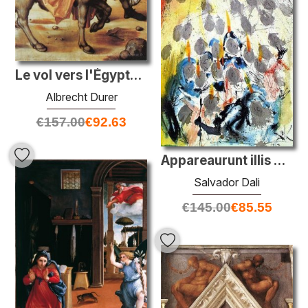
Le vol vers l'Égypte en bois souple
Albrecht Durer
€
157.00
€
92.63
Appareaurunt illis dispertitae linguae (Actes 1:14)
Salvador Dali
€
145.00
€
85.55