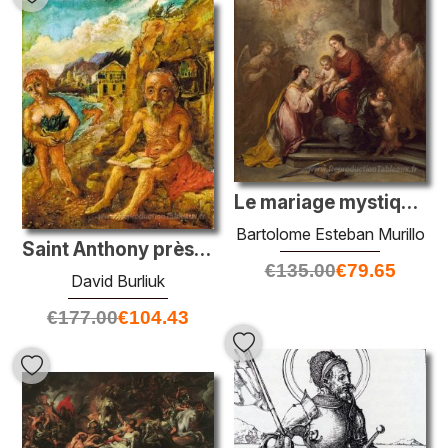
Le mariage mystique de Saint Catherine
Bartolome Esteban Murillo
Saint Anthony près de la grotte
€
135.00
€
79.65
David Burliuk
€
177.00
€
104.43