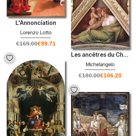
L'Annonciation
Lorenzo Lotto
€
169.00
€
99.71
Les ancêtres du Christ: Ézéchias
Michelangelo
€
180.00
€
106.20