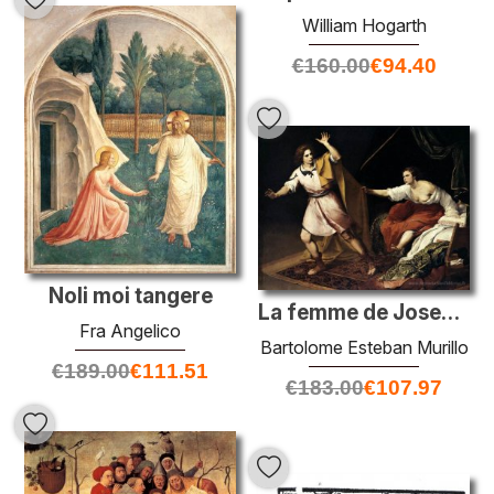
William Hogarth
€
160.00
€
94.40
Noli moi tangere
La femme de Joseph et Potiphar
Fra Angelico
Bartolome Esteban Murillo
€
189.00
€
111.51
€
183.00
€
107.97