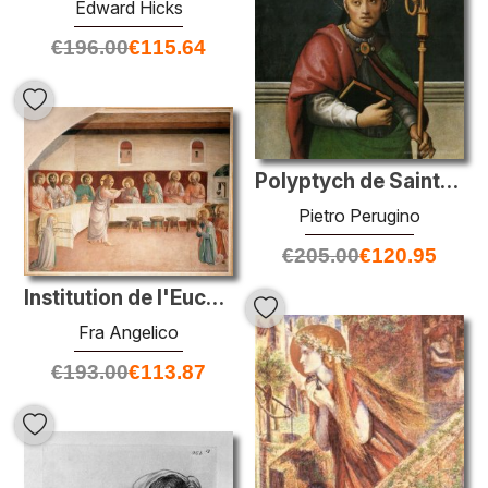
Edward Hicks
€
196.00
€
115.64
Polyptych de Saint-Pierre (St. Ercolano)
Pietro Perugino
€
205.00
€
120.95
Institution de l'Eucharistie
Fra Angelico
€
193.00
€
113.87