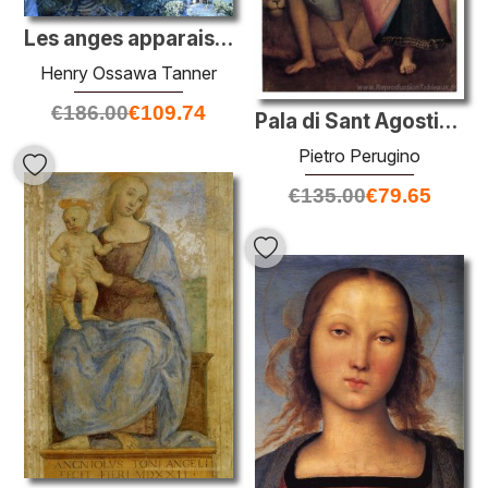
Les anges apparaissent devant les bergers
Henry Ossawa Tanner
€
186.00
€
109.74
Pala di Sant Agostino (Saint-Jérôme et Santa Maria Magdalena)
Pietro Perugino
€
135.00
€
79.65