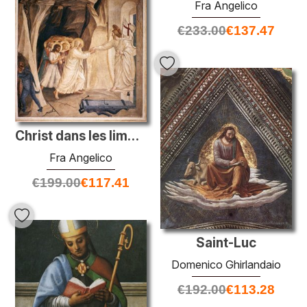
Fra Angelico
€
233.00
€
137.47
Christ dans les limbes
Fra Angelico
€
199.00
€
117.41
Saint-Luc
Domenico Ghirlandaio
€
192.00
€
113.28