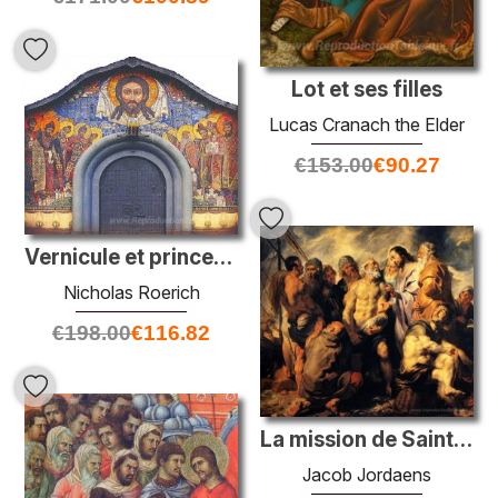
Lot et ses filles
Lucas Cranach the Elder
€
153.00
€
90.27
Vernicule et princes saints
Nicholas Roerich
€
198.00
€
116.82
La mission de Saint-Pierre
Jacob Jordaens