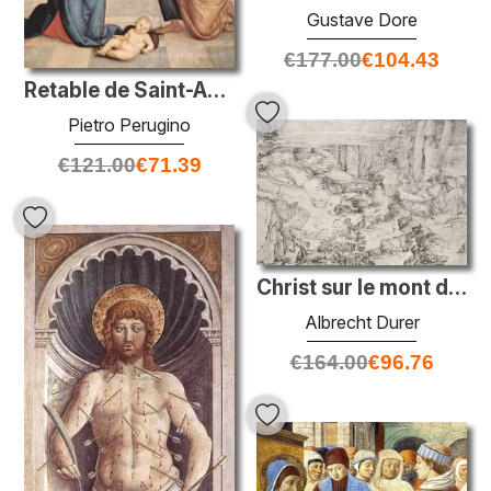
Gustave Dore
€
177.00
€
104.43
Retable de Saint-Augustin - Adoration des bergers
Pietro Perugino
€
121.00
€
71.39
Christ sur le mont des olives
Albrecht Durer
€
164.00
€
96.76