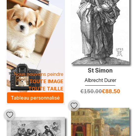
St Simon
Nous pouvons peindre
Albrecht Durer
TOUTE IMAGE
TOUTE TAILLE
€
150.00
€
88.50
Tableau personnalisé