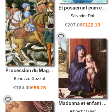
Et posuerunt eum en monumento (Marc 15:46)
Salvador Dali
€
207.00
€
122.13
Procession du Magus Caspar (détail)
Benozzo Gozzoli
€
164.00
€
96.76
Madonna et enfant (Haller Madonna)
Albrecht Durer