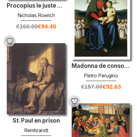
Procopius le juste prie de navigation inconnue
Nicholas Roerich
€
160.00
€
94.40
Madonna de consolation
Pietro Perugino
€
157.00
€
92.63
St. Paul en prison
Rembrandt