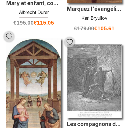
Mary et enfant, couronnés par un ange et saint Anna
Marquez l'évangéliste
Albrecht Durer
Karl Bryullov
€
195.00
€
115.05
€
179.00
€
105.61
Les compagnons de Jehu trouvent que les restes de Jezebel