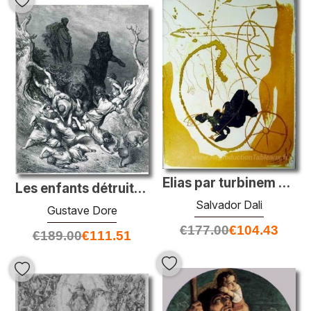
Elias par turbinem Super Currus ignius
Les enfants détruits par les ours
Salvador Dali
Gustave Dore
€
177.00
€
104.43
€
189.00
€
111.51