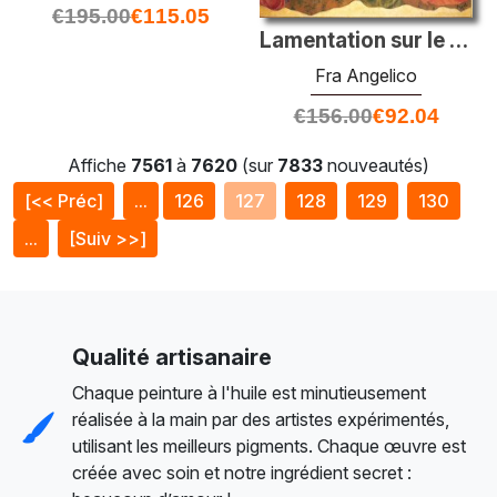
€
195.00
€
115.05
Lamentation sur le Christ
Fra Angelico
€
156.00
€
92.04
Affiche
7561
à
7620
(sur
7833
nouveautés)
[<< Préc]
...
126
127
128
129
130
...
[Suiv >>]
Qualité artisanaire
Chaque peinture à l'huile est minutieusement
réalisée à la main par des artistes expérimentés,
utilisant les meilleurs pigments. Chaque œuvre est
créée avec soin et notre ingrédient secret :