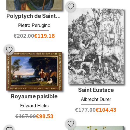
Polyptych de Saint-Pierre (San Costanzo)
Pietro Perugino
€
202.00
€
119.18
Saint Eustace
Royaume paisible
Albrecht Durer
Edward Hicks
€
177.00
€
104.43
€
167.00
€
98.53