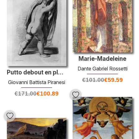
Marie-Madeleine
Dante Gabriel Rossetti
Putto debout en place pour se vêtir, par Guercino
€
101.00
€
59.59
Giovanni Battista Piranesi
€
171.00
€
100.89