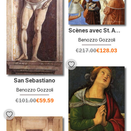
Scènes avec St. Ambrose (détail)
Benozzo Gozzoli
€
217.00
€
128.03
San Sebastiano
Benozzo Gozzoli
€
101.00
€
59.59