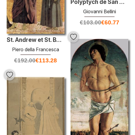
Polyptych de San Vincenzo Ferreri
Giovanni Bellini
€
103.00
€
60.77
St. Andrew et St. Bernardino
Piero della Francesca
€
192.00
€
113.28