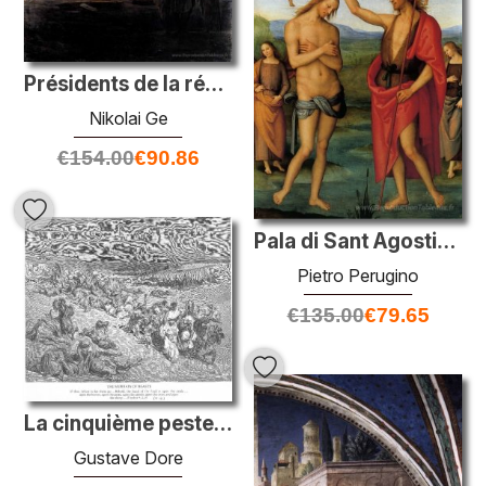
Présidents de la résurrection
Nikolai Ge
€
154.00
€
90.86
Pala di Sant Agostino (baptême du Christ)
Pietro Perugino
€
135.00
€
79.65
La cinquième peste. Maladie du bétail
Gustave Dore