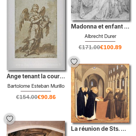
Madonna et enfant avec John le baptiste
Albrecht Durer
€
171.00
€
100.89
Ange tenant la couronne d'épines
Bartolome Esteban Murillo
€
154.00
€
90.86
La réunion de Sts. Dominic et Francis d'Assisi