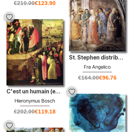
€
210.00
€
123.90
St. Stephen distribuant l'aumône
Fra Angelico
€
164.00
€
96.76
C'est un humain (ecce homo)
Hieronymus Bosch
€
202.00
€
119.18