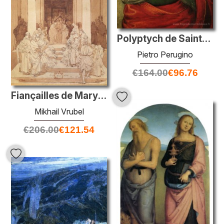
Polyptych de Saint-Pierre (Santa Flavia)
Pietro Perugino
€
164.00
€
96.76
Fiançailles de Mary et Joseph
Mikhail Vrubel
€
206.00
€
121.54