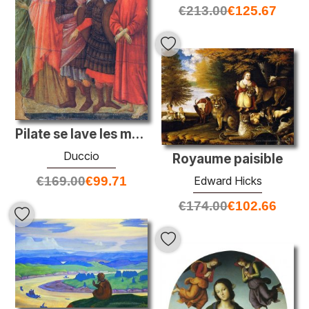
€
213.00
€
125.67
Pilate se lave les mains
Duccio
Royaume paisible
€
169.00
€
99.71
Edward Hicks
€
174.00
€
102.66