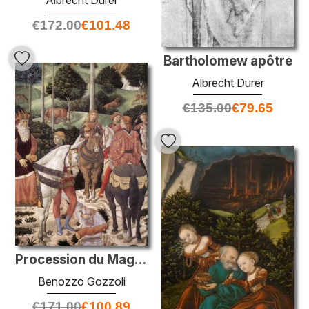
Albrecht Durer
€
172.00
€
101.48
Bartholomew apôtre
Albrecht Durer
€
135.00
€
79.65
Procession du Magus Caspar (détail)
Benozzo Gozzoli
€
171.00
€
100.89