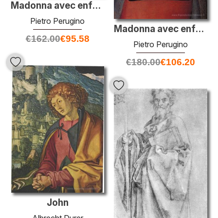
Madonna avec enfant. Oratoire d'annonciation
Pietro Perugino
Madonna avec enfant (détail particulier)
€
162.00
€
95.58
Pietro Perugino
€
180.00
€
106.20
John