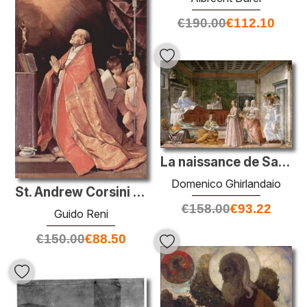
€
190.00
€
112.10
La naissance de Saint-Jean-Baptiste
Domenico Ghirlandaio
St. Andrew Corsini dans la prière
€
158.00
€
93.22
Guido Reni
€
150.00
€
88.50