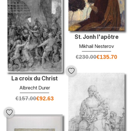
St. Jonh l'apôtre
Mikhail Nesterov
€
230.00
€
135.70
La croix du Christ
Albrecht Durer
€
157.00
€
92.63