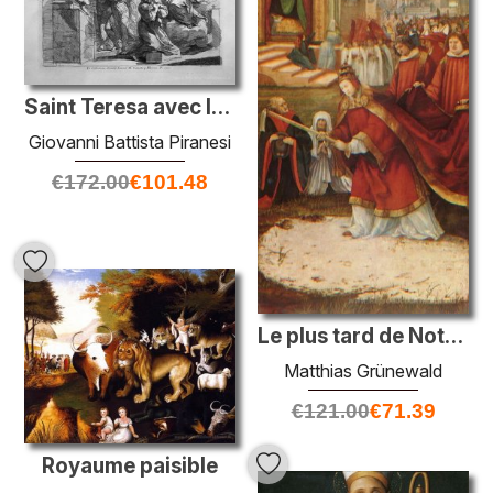
Saint Teresa avec l'enfant Jésus
Giovanni Battista Piranesi
€
172.00
€
101.48
Le plus tard de Notre-Dame des Snows
Matthias Grünewald
€
121.00
€
71.39
Royaume paisible