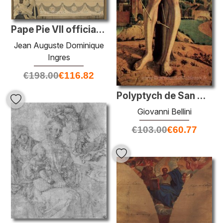
Pape Pie VII officiant à Saint-Pierre
Jean Auguste Dominique
Ingres
€
198.00
€
116.82
Polyptych de San Vincenzo Ferreri
Giovanni Bellini
€
103.00
€
60.77