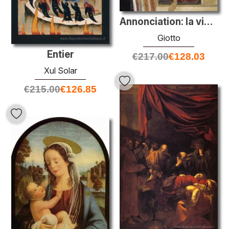
Annonciation: la vierge recevant le message
Giotto
Entier
€
217.00
€
128.03
Xul Solar
€
215.00
€
126.85