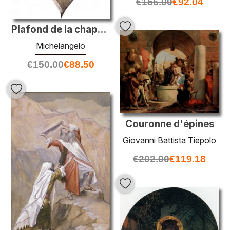
€
156.00
€
92.04
Plafond de la chapelle Sixtine: la punition de Haman
Michelangelo
€
150.00
€
88.50
Couronne d'épines
Giovanni Battista Tiepolo
€
202.00
€
119.18