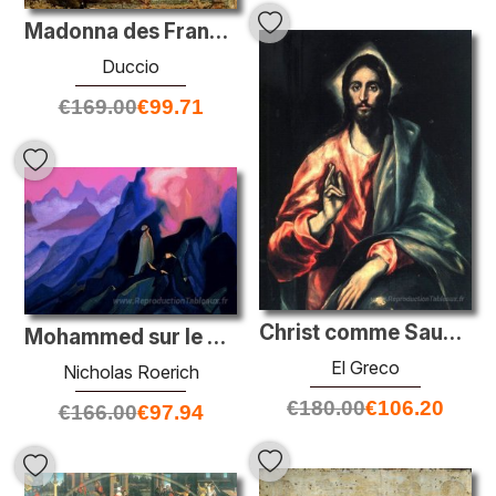
Madonna des Franciscains
Duccio
€
169.00
€
99.71
Christ comme Sauveur
Mohammed sur le mont Hira
El Greco
Nicholas Roerich
€
180.00
€
106.20
€
166.00
€
97.94