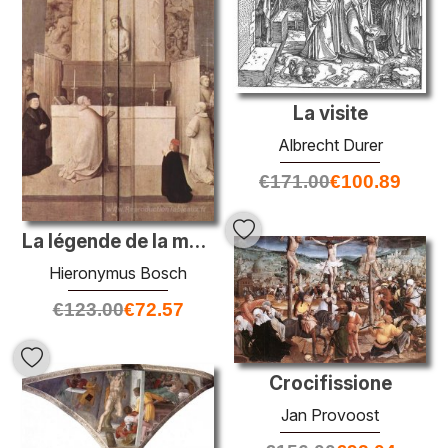
La visite
Albrecht Durer
€
171.00
€
100.89
La légende de la masse de Saint-Grégoire
Hieronymus Bosch
€
123.00
€
72.57
Crocifissione
Jan Provoost