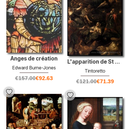
Anges de création
L'apparition de St Roch
Edward Burne-Jones
Tintoretto
€
157.00
€
92.63
€
121.00
€
71.39