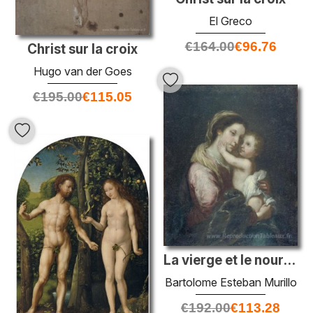
El Greco
€
164.00
€
96.76
Christ sur la croix
Hugo van der Goes
€
195.00
€
115.05
La vierge et le nourrisson Jésus
Bartolome Esteban Murillo
€
192.00
€
113.28