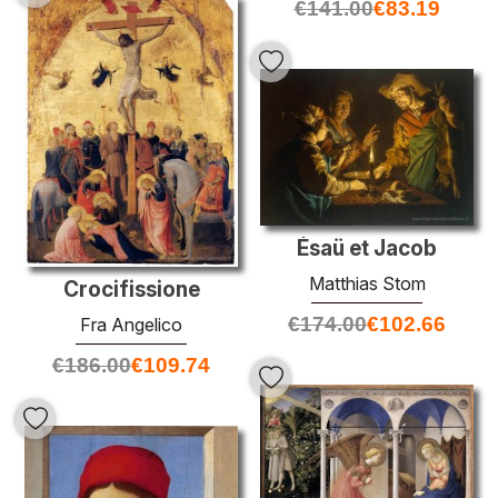
€
141.00
€
83.19
Ésaü et Jacob
Matthias Stom
Crocifissione
€
174.00
€
102.66
Fra Angelico
€
186.00
€
109.74