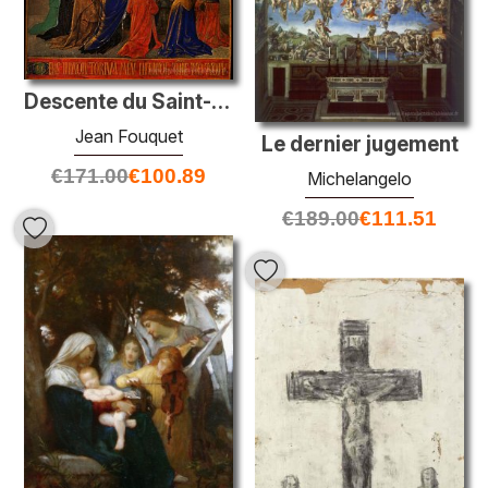
Descente du Saint-Esprit sur les fidèles
Jean Fouquet
Le dernier jugement
€
171.00
€
100.89
Michelangelo
€
189.00
€
111.51