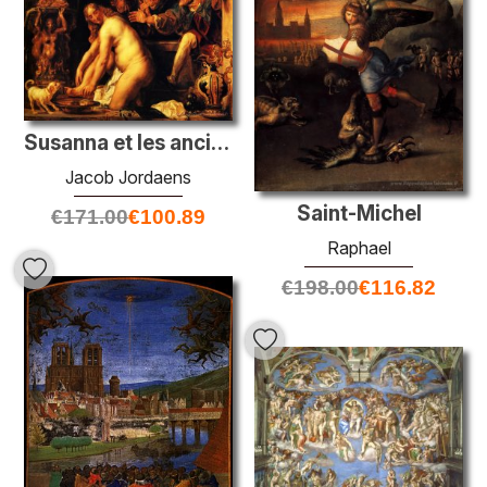
Susanna et les anciens
Jacob Jordaens
Saint-Michel
€
171.00
€
100.89
Raphael
€
198.00
€
116.82