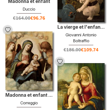
Madonna et enfant
Duccio
€
164.00
€
96.76
La vierge et l'enfant (la madone de la rose)
Giovanni Antonio
Boltraffio
€
186.00
€
109.74
Madonna et enfant avec des anges
Correggio