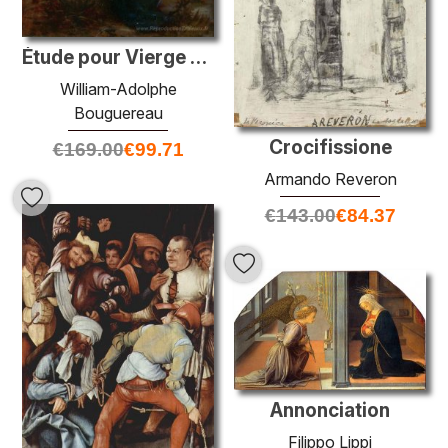
Étude pour Vierge aux anges
William-Adolphe
Bouguereau
Crocifissione
€
169.00
€
99.71
Armando Reveron
€
143.00
€
84.37
Annonciation
Filippo Lippi