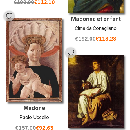
€
190.00
€
112.10
Madonna et enfant
Cima da Conegliano
€
192.00
€
113.28
Madone
Paolo Uccello
€
157.00
€
92.63