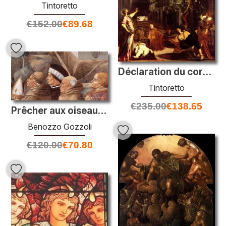
Tintoretto
€
152.00
€
89.68
Déclaration du corps de St Mark
Tintoretto
€
235.00
€
138.65
Prêcher aux oiseaux et bénédiger Montefalco (détail)
Benozzo Gozzoli
€
120.00
€
70.80