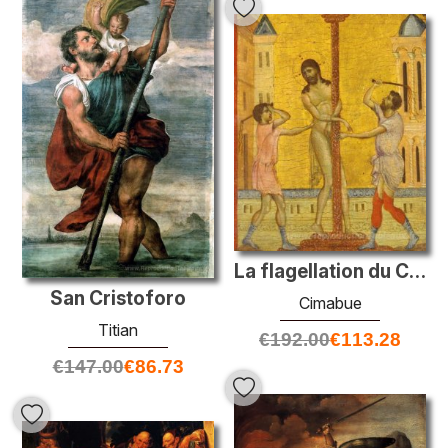
La flagellation du Christ
San Cristoforo
Cimabue
Titian
€
192.00
€
113.28
€
147.00
€
86.73