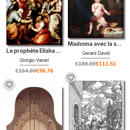
Madonna avec la soupe au lait
Le prophète Elisha nettoie Naaman
Gerard David
Giorgio Vasari
€
189.00
€
111.51
€
164.00
€
96.76