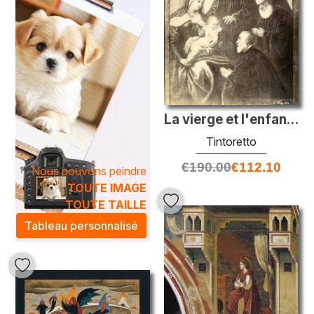
La vierge et l'enfant avec quatre sénateurs
Tintoretto
€
190.00
€
112.10
Nous pouvons peindre
TOUTE IMAGE
TOUTE TAILLE
Tableau personnalisé