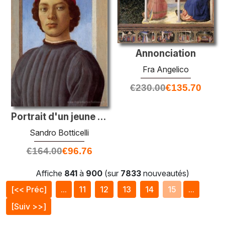
Annonciation
Fra Angelico
€
230.00
€
135.70
Portrait d'un jeune homme avec une casquette rouge
Sandro Botticelli
€
164.00
€
96.76
Affiche
841
à
900
(sur
7833
nouveautés)
[<< Préc]
...
11
12
13
14
15
...
[Suiv >>]