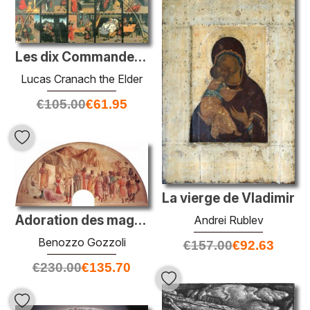
Les dix Commandements
Lucas Cranach the Elder
€
105.00
€
61.95
La vierge de Vladimir
Adoration des mages
Andrei Rublev
Benozzo Gozzoli
€
157.00
€
92.63
€
230.00
€
135.70