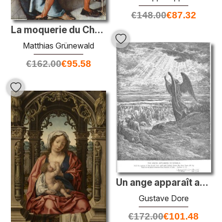
€
148.00
€
87.32
La moquerie du Christ
Matthias Grünewald
€
162.00
€
95.58
Un ange apparaît aux Israélites
Gustave Dore
€
172.00
€
101.48