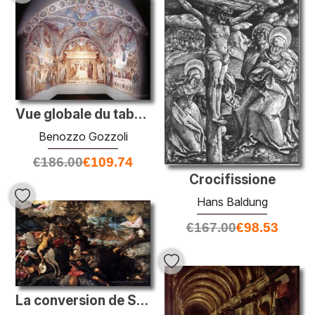
Vue globale du tabernacle de la Madonna Delle Tosse
Benozzo Gozzoli
€
186.00
€
109.74
Crocifissione
Hans Baldung
€
167.00
€
98.53
La conversion de Saul