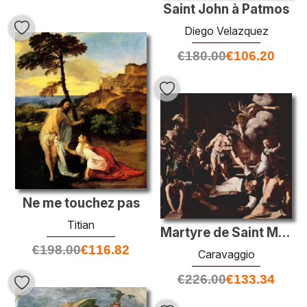
Saint John à Patmos
Diego Velazquez
€
180.00
€
106.20
Ne me touchez pas
Titian
Martyre de Saint Matthew
€
198.00
€
116.82
Caravaggio
€
226.00
€
133.34