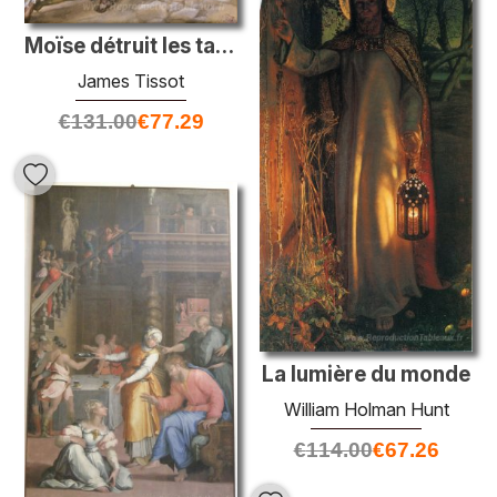
Moïse détruit les tables des dix commandements
James Tissot
€
131.00
€
77.29
La lumière du monde
William Holman Hunt
€
114.00
€
67.26