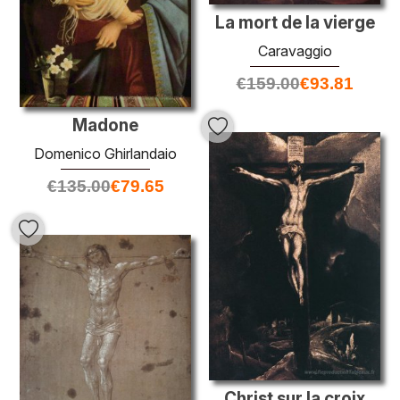
La mort de la vierge
Caravaggio
€
159.00
€
93.81
Madone
Domenico Ghirlandaio
€
135.00
€
79.65
Christ sur la croix