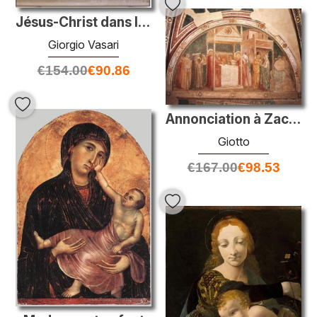
Jésus-Christ dans la maison de Martha et Marie
Giorgio Vasari
€
154.00
€
90.86
Annonciation à Zacharias
Giotto
€
167.00
€
98.53