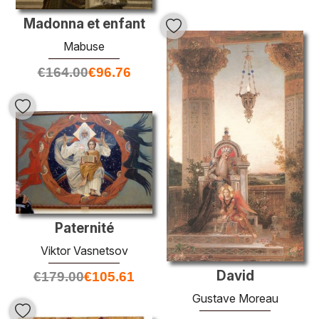
Madonna et enfant
Mabuse
€
164.00
€
96.76
Paternité
Viktor Vasnetsov
David
€
179.00
€
105.61
Gustave Moreau