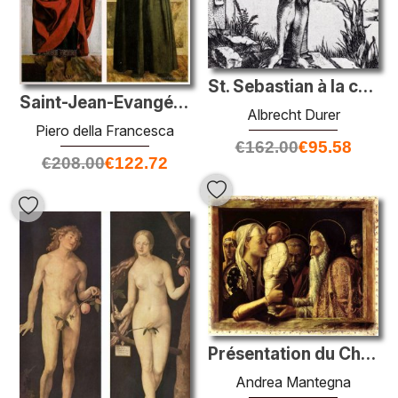
St. Sebastian à la colonne
Saint-Jean-Evangéliste et Saint-Nicolas de Tolentino
Albrecht Durer
Piero della Francesca
€
162.00
€
95.58
€
208.00
€
122.72
Présentation du Christ dans le temple
Andrea Mantegna