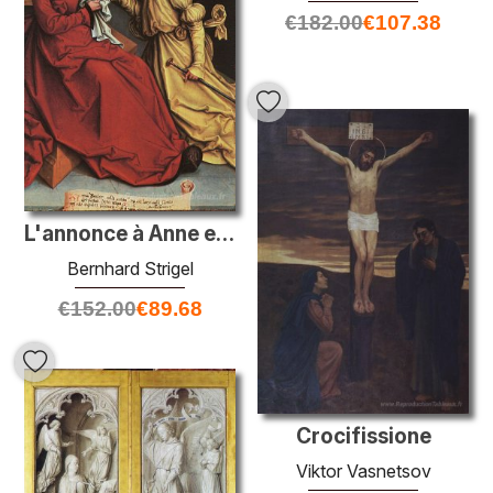
€
182.00
€
107.38
L'annonce à Anne et Joachim
Bernhard Strigel
€
152.00
€
89.68
Crocifissione
Viktor Vasnetsov