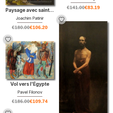
€
141.00
€
83.19
Paysage avec saint Christopher
Joachim Patinir
€
180.00
€
106.20
Vol vers l'Égypte
Pavel Filonov
€
186.00
€
109.74