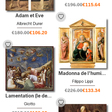
€
196.00
€
115.64
Adam et Eve
Albrecht Durer
€
180.00
€
106.20
Madonna de l'humilité avec les anges et le donateur
Filippo Lippi
€
226.00
€
133.34
Lamentation (le deuil du Christ)
Giotto