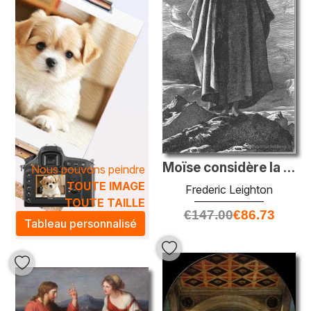
Moïse considère la terre promise
Nous pouvons peindre
TOUTE IMAGE
Frederic Leighton
TOUTE TAILLE
€
147.00
€
86.73
Tableau personnalisé