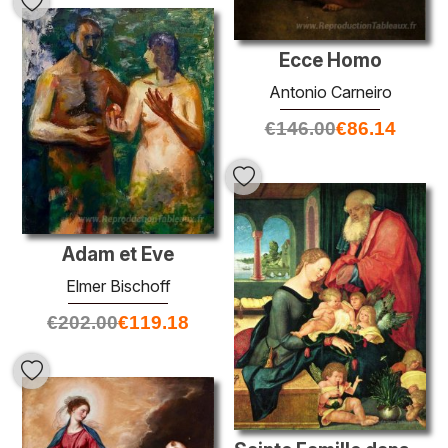
Ecce Homo
Antonio Carneiro
€
146.00
€
86.14
Adam et Eve
Elmer Bischoff
€
202.00
€
119.18