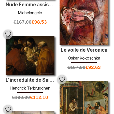
Nude Femme assise sur les genoux d'un mâle assis nu: Adam et Eve
Michelangelo
€
167.00
€
98.53
Le voile de Veronica
Oskar Kokoschka
€
157.00
€
92.63
L'incrédulité de Saint-Thomas
Hendrick Terbrugghen
€
190.00
€
112.10