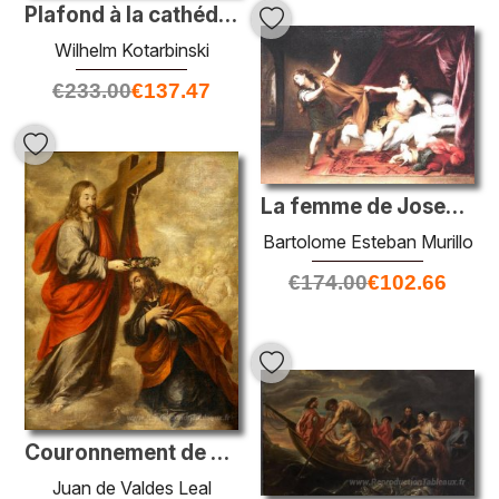
Plafond à la cathédrale de Kiev St. Vladimir
Wilhelm Kotarbinski
€
233.00
€
137.47
La femme de Joseph et Potiphar
Bartolome Esteban Murillo
€
174.00
€
102.66
Couronnement de San José
Juan de Valdes Leal