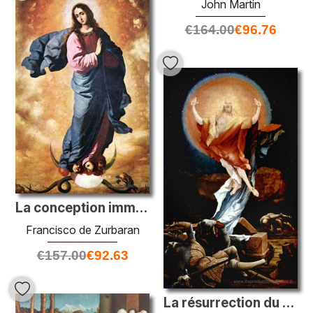
John Martin
€
164.00
€
96.76
La conception immaculée
Francisco de Zurbaran
€
157.00
€
92.63
La résurrection du Christ (aile droite du retable d'Isenheim)