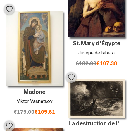
St. Mary d'Égypte
Jusepe de Ribera
€
182.00
€
107.38
Madone
Viktor Vasnetsov
€
179.00
€
105.61
La destruction de l'hôte de Pharoah