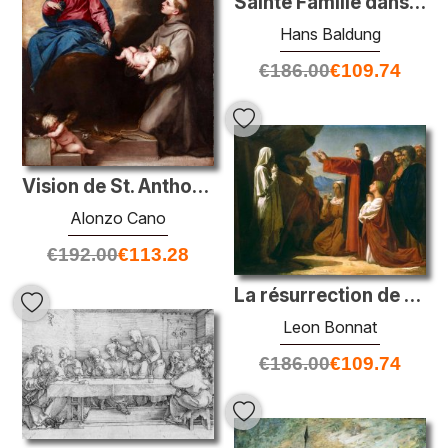
Sainte Famille dans la pièce avec cinq anges
Hans Baldung
€
186.00
€
109.74
Vision de St. Anthony de Padoue
Alonzo Cano
€
192.00
€
113.28
La résurrection de Lazarus
Leon Bonnat
€
186.00
€
109.74