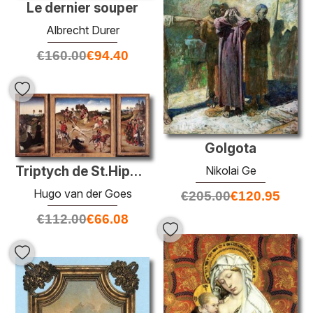
Le dernier souper
Albrecht Durer
€
160.00
€
94.40
Golgota
Triptych de St.Hippolyte
Nikolai Ge
Hugo van der Goes
€
205.00
€
120.95
€
112.00
€
66.08