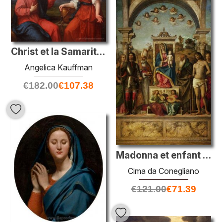
Christ et la Samaritaine au puits
Angelica Kauffman
€
182.00
€
107.38
Madonna et enfant avec des saints
Cima da Conegliano
€
121.00
€
71.39