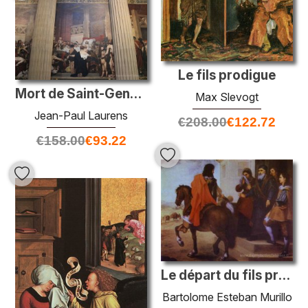
Le fils prodigue
Mort de Saint-Geneviève, Panthéon, Paris
Max Slevogt
Jean-Paul Laurens
€
208.00
€
122.72
€
158.00
€
93.22
Le départ du fils prodigue
Bartolome Esteban Murillo