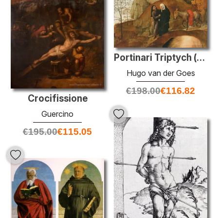
Portinari Triptych (détail)
Hugo van der Goes
€
198.00
€
116.82
Crocifissione
Guercino
€
195.00
€
115.05