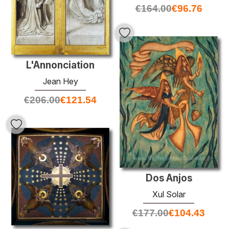
€
164.00
€
96.76
L'Annonciation
Jean Hey
€
206.00
€
121.54
Dos Anjos
Xul Solar
€
177.00
€
104.43