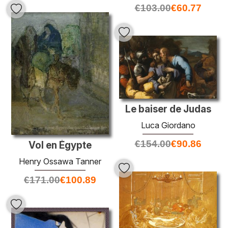
€
103.00
€
60.77
Le baiser de Judas
Luca Giordano
€
154.00
€
90.86
Vol en Égypte
Henry Ossawa Tanner
€
171.00
€
100.89