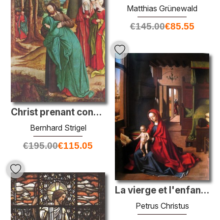
Matthias Grünewald
€
145.00
€
85.55
Christ prenant congé de sa mère
Bernhard Strigel
€
195.00
€
115.05
La vierge et l'enfant dans un intérieur gothique
Petrus Christus