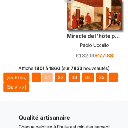
Miracle de l'hôte profané
Paolo Uccello
€
132.00
€
77.88
Affiche
1801
à
1860
(sur
7833
nouveautés)
[<< Préc]
...
31
32
33
34
35
...
[Suiv >>]
Qualité artisanaire
Chaque peinture à l'huile est minutieusement