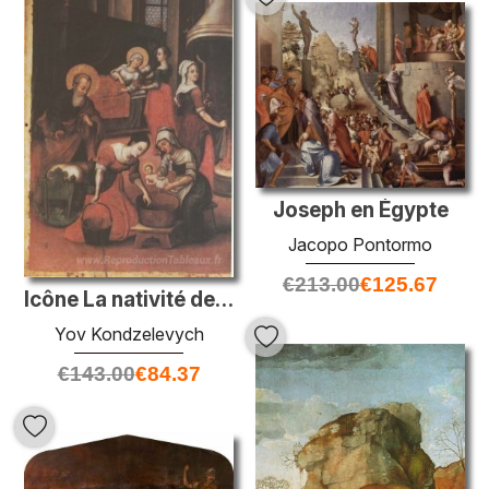
Joseph en Égypte
Jacopo Pontormo
€
213.00
€
125.67
Icône La nativité de la Vierge Marie (fragment)
Yov Kondzelevych
€
143.00
€
84.37