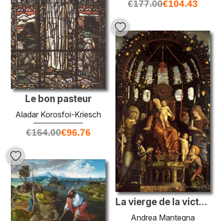
€
177.00
€
104.43
Le bon pasteur
Aladar Korosfoi-Kriesch
€
164.00
€
96.76
La vierge de la victoire (la Madonna et l'enfant intronisés avec
Andrea Mantegna