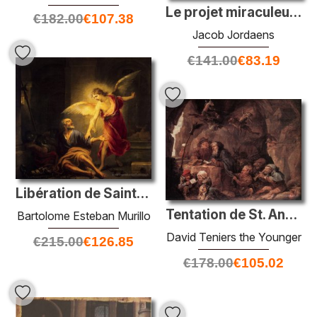
Le projet miraculeux de poissons
€
182.00
€
107.38
Jacob Jordaens
€
141.00
€
83.19
Libération de Saint-Pierre
Tentation de St. Anthony
Bartolome Esteban Murillo
David Teniers the Younger
€
215.00
€
126.85
€
178.00
€
105.02