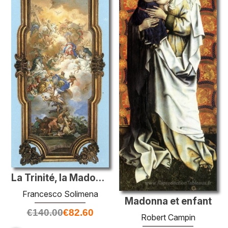
La Trinité, la Madonna et Saint-Dominic
Francesco Solimena
Madonna et enfant
€
140.00
€
82.60
Robert Campin