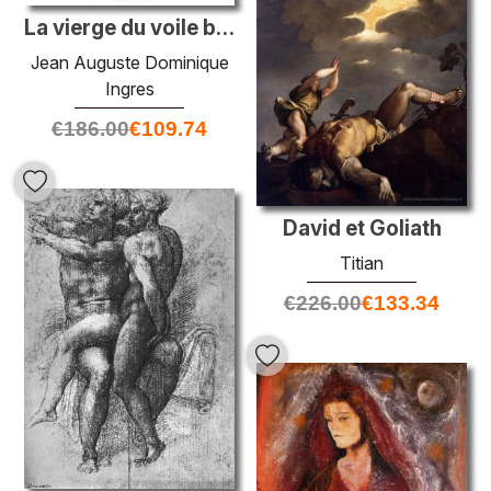
La vierge du voile bleu
Jean Auguste Dominique
Ingres
€
186.00
€
109.74
David et Goliath
Titian
€
226.00
€
133.34