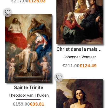
€
217.00
€
128.03
Christ dans la maison de Martha et Marie
Johannes Vermeer
€
211.00
€
124.49
Sainte Trinité
Theodoor van Thulden
€
159.00
€
93.81