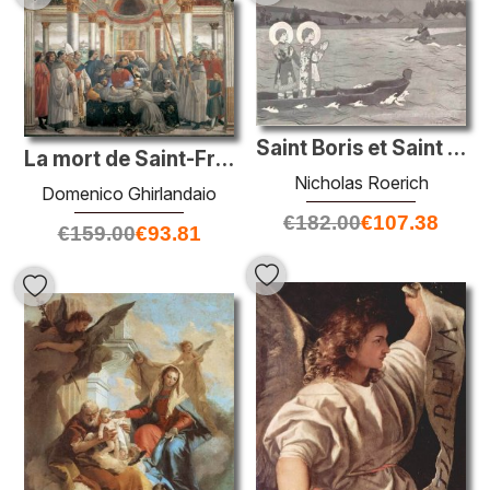
Saint Boris et Saint Gleb
La mort de Saint-François
Nicholas Roerich
Domenico Ghirlandaio
€
182.00
€
107.38
€
159.00
€
93.81