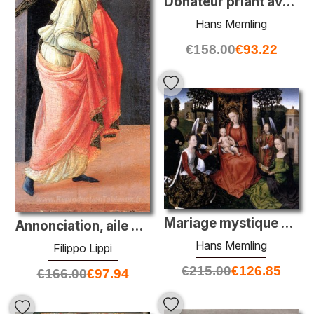
Donateur priant avec Saint-Guillarme de Maleval
Hans Memling
€
158.00
€
93.22
Mariage mystique de St Catherine
Annonciation, aile gauche
Hans Memling
Filippo Lippi
€
215.00
€
126.85
€
166.00
€
97.94