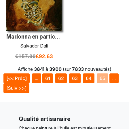
Madonna en particules
Salvador Dali
€
157.00
€
92.63
Affiche
3841
à
3900
(sur
7833
nouveautés)
[<< Préc]
...
61
62
63
64
65
...
[Suiv >>]
Qualité artisanaire
Chaque peinture à l'huile est minutieusement