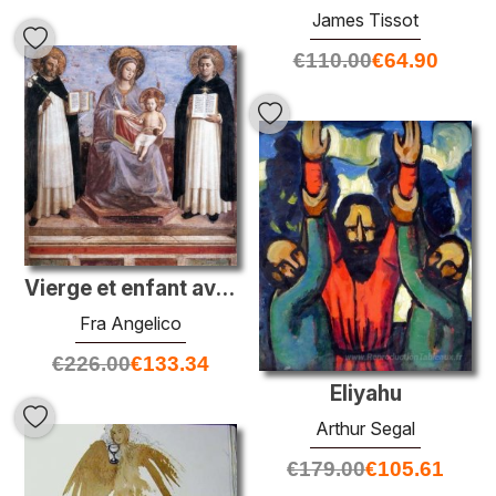
James Tissot
€
110.00
€
64.90
Vierge et enfant avec Sts. Dominic et Thomas d'Aquin
Fra Angelico
€
226.00
€
133.34
Eliyahu
Arthur Segal
€
179.00
€
105.61