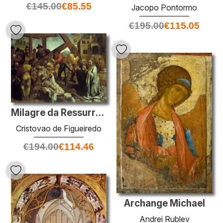
€
145.00
€
85.55
Jacopo Pontormo
€
195.00
€
115.05
Milagre da Ressurrei??o fare Mancebo
Cristovao de Figueiredo
€
194.00
€
114.46
Archange Michael
Andrei Rublev