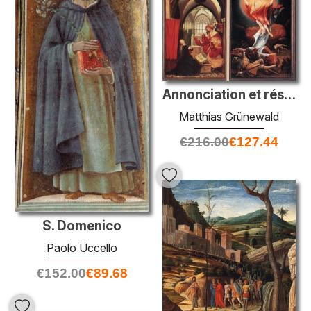
Annonciation et résurrection
Matthias Grünewald
€
216.00
€
127.44
S. Domenico
Paolo Uccello
€
152.00
€
89.68