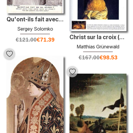
Qu'ont-ils fait avec ma maison?
Sergey Solomko
Christ sur la croix (détail du panel de crucifixion centrale du
€
121.00
€
71.39
Matthias Grünewald
€
167.00
€
98.53