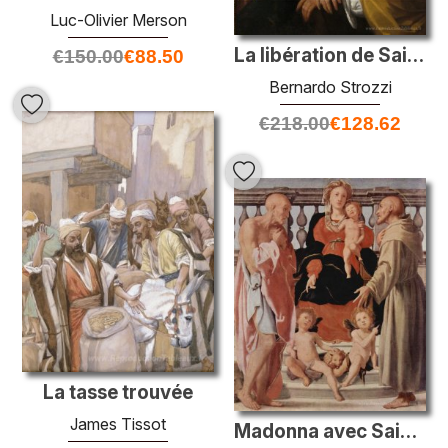
Luc-Olivier Merson
La libération de Saint-Pierre
€
150.00
€
88.50
Bernardo Strozzi
€
218.00
€
128.62
La tasse trouvée
James Tissot
Madonna avec Saint-François et Saint-Jérôme