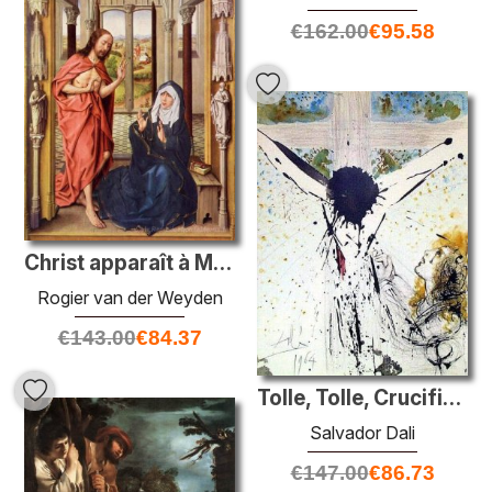
€
162.00
€
95.58
Christ apparaît à Marie
Rogier van der Weyden
€
143.00
€
84.37
Tolle, Tolle, Crucifige Eum (Jean 19:15)
Salvador Dali
€
147.00
€
86.73