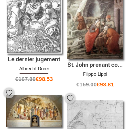
Le dernier jugement
St. John prenant congé de ses parents (détail)
Albrecht Durer
Filippo Lippi
€
167.00
€
98.53
€
159.00
€
93.81