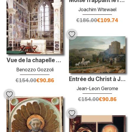
Moïse frappant le rocher
Joachim Wtewael
€
186.00
€
109.74
Vue de la chapelle apsidale de Sant'agostino. Cycle de Saint-Aug
Benozzo Gozzoli
Entrée du Christ à Jérusalem
€
154.00
€
90.86
Jean-Leon Gerome
€
154.00
€
90.86