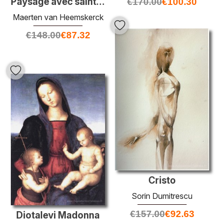
Paysage avec saint Jérôme
€
170.00
€
100.30
Maerten van Heemskerck
€
148.00
€
87.32
Cristo
Sorin Dumitrescu
€
157.00
€
92.63
Diotalevi Madonna