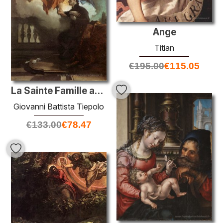
Ange
Titian
€
195.00
€
115.05
La Sainte Famille apparaissant dans une vision à Saint-Gaetano
Giovanni Battista Tiepolo
€
133.00
€
78.47