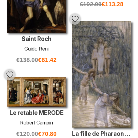
€
192.00
€
113.28
Saint Roch
Guido Reni
€
138.00
€
81.42
Le retable MÉRODE
Robert Campin
La fille de Pharaon lui a apporté Moïse
€
120.00
€
70.80