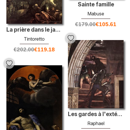
Sainte famille
Mabuse
€
179.00
€
105.61
La prière dans le jardin
Tintoretto
€
202.00
€
119.18
Les gardes à l'extérieur de la prison, les détails de «la libéra
Raphael