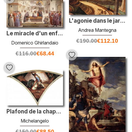
L'agonie dans le jardin
Andrea Mantegna
Le miracle d'un enfant
€
190.00
€
112.10
Domenico Ghirlandaio
€
116.00
€
68.44
Plafond de la chapelle Sixtine: David et Goliath
Michelangelo
€
150.00
€
88.50