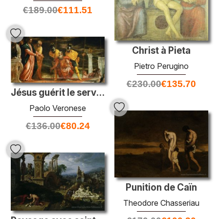
€
189.00
€
111.51
Christ à Pieta
Pietro Perugino
€
230.00
€
135.70
Jésus guérit le serviteur d'un centurion
Paolo Veronese
€
136.00
€
80.24
Punition de Caïn
Theodore Chasseriau