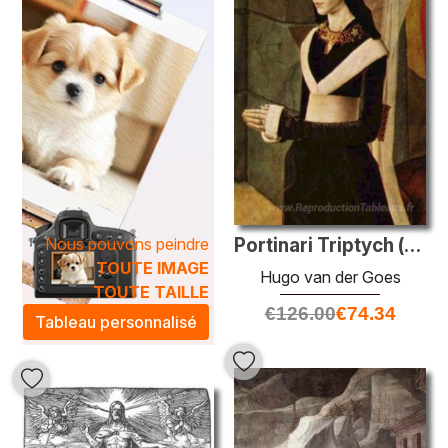
Nous pouvons peindre
Portinari Triptych (détail)
TOUTE IMAGE
Hugo van der Goes
TOUTE TAILLE
€
126.00
€
74.34
Tableau personnalisé