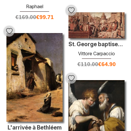
Raphael
€
169.00
€
99.71
St. George baptiser les Gentils
Vittore Carpaccio
€
110.00
€
64.90
L'arrivée à Bethléem