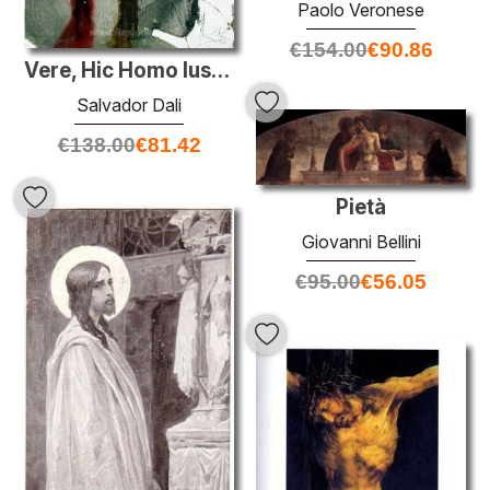
Paolo Veronese
€
154.00
€
90.86
Vere, Hic Homo Iustus Erat (Luc 23:47)
Salvador Dali
€
138.00
€
81.42
Pietà
Giovanni Bellini
€
95.00
€
56.05