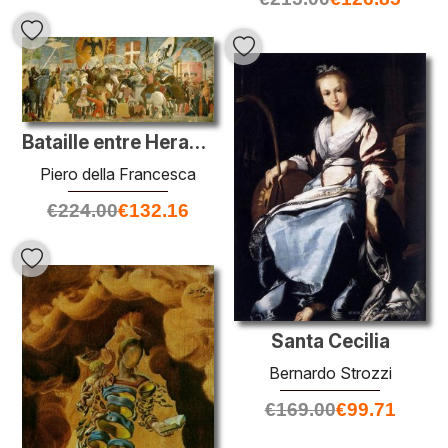
Bataille entre Heraclius et Chosroes
Piero della Francesca
€
224.00
€
132.16
Santa Cecilia
Bernardo Strozzi
€
169.00
€
99.71