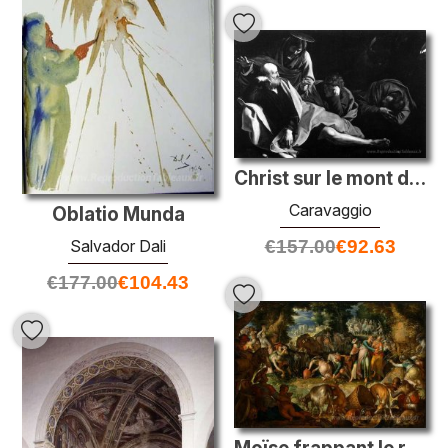
Christ sur le mont des olives
Caravaggio
Oblatio Munda
€
157.00
€
92.63
Salvador Dali
€
177.00
€
104.43