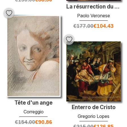
La résurrection du Christ
Paolo Veronese
€
177.00
€
104.43
Tête d'un ange
Enterro de Cristo
Correggio
Gregorio Lopes
€
154.00
€
90.86
€
215.00
€
126.85