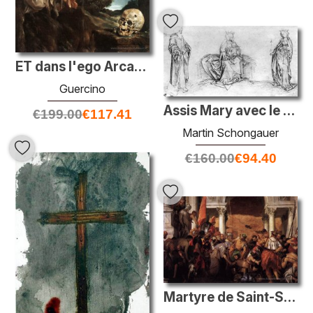
ET dans l'ego Arcadia
Guercino
Assis Mary avec le St. Jude Thaddeus et St. Ursula
€
199.00
€
117.41
Martin Schongauer
€
160.00
€
94.40
Martyre de Saint-Sébastian