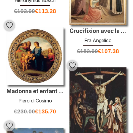
Hieronymus Bosch
€
192.00
€
113.28
Crucifixion avec la Vierge, Marie-Madeleine et Saint-Dominique
Fra Angelico
€
182.00
€
107.38
Madonna et enfant avec des saints et des anges
Piero di Cosimo
€
230.00
€
135.70