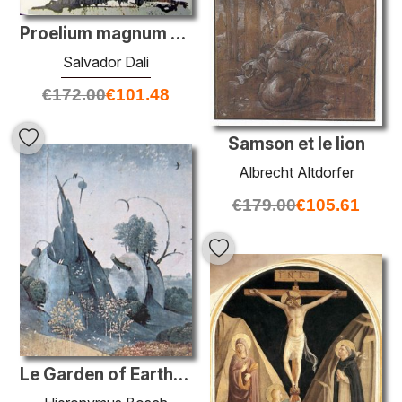
Proelium magnum à Caelo
Salvador Dali
€
172.00
€
101.48
Samson et le lion
Albrecht Altdorfer
€
179.00
€
105.61
Le Garden of Earthly Delights (détail)