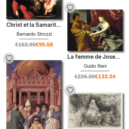
Christ et la Samaritaine
Bernardo Strozzi
€
162.00
€
95.58
La femme de Joseph et Potiphar
Guido Reni
€
226.00
€
133.34