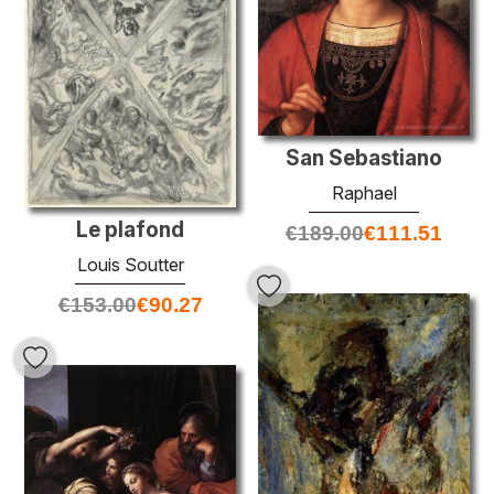
San Sebastiano
Raphael
Le plafond
€
189.00
€
111.51
Louis Soutter
€
153.00
€
90.27