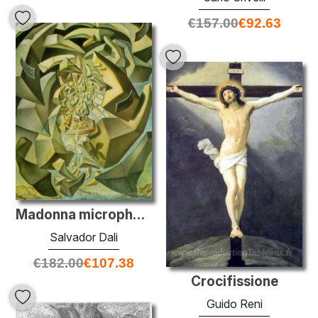
€
157.00
€
92.63
Madonna microphysique
Salvador Dali
€
182.00
€
107.38
Crocifissione
Guido Reni