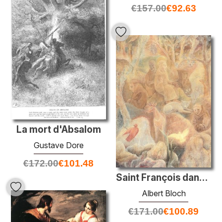
€
157.00
€
92.63
La mort d'Absalom
Gustave Dore
€
172.00
€
101.48
Saint François dans les bois
Albert Bloch
€
171.00
€
100.89