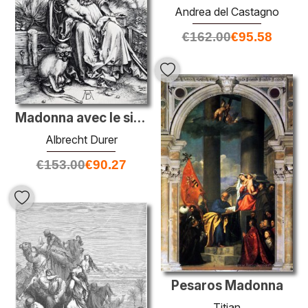
Andrea del Castagno
€
162.00
€
95.58
Madonna avec le singe
Albrecht Durer
€
153.00
€
90.27
Pesaros Madonna
Titian