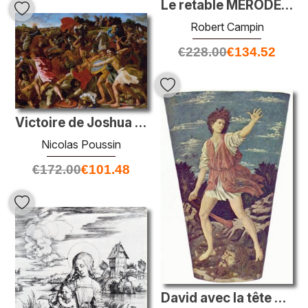
Le retable MÉRODE - L'ANNONICITÉ
Robert Campin
€
228.00
€
134.52
Victoire de Joshua sur les Amalekites
Nicolas Poussin
€
172.00
€
101.48
David avec la tête de Goliath