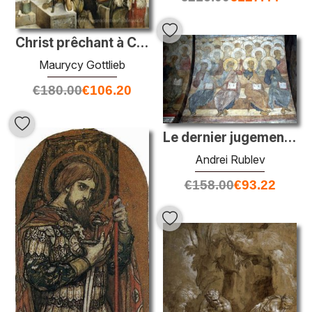
Christ prêchant à Capernaum
Maurycy Gottlieb
€
180.00
€
106.20
Le dernier jugement: les anges et les apôtres
Andrei Rublev
€
158.00
€
93.22