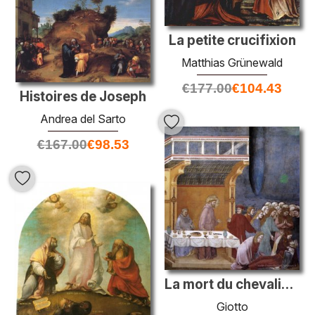
La petite crucifixion
Matthias Grünewald
€
177.00
€
104.43
Histoires de Joseph
Andrea del Sarto
€
167.00
€
98.53
La mort du chevalier de Celano
Giotto