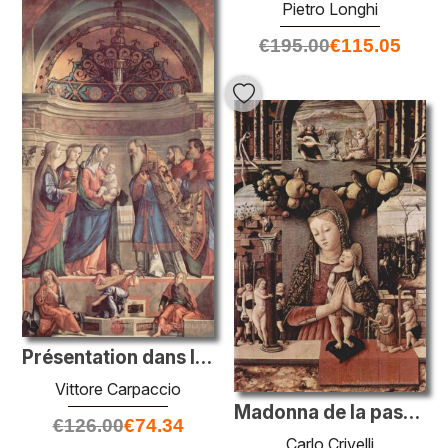
Pietro Longhi
€
195.00
€
115.05
Présentation dans le temple
Vittore Carpaccio
Madonna de la passion
€
126.00
€
74.34
Carlo Crivelli