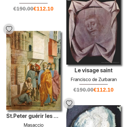
€
190.00
€
112.10
Le visage saint
Francisco de Zurbaran
€
190.00
€
112.10
St.Peter guérir les malades de son ombre
Masaccio