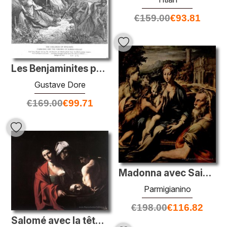
€
159.00
€
93.81
Les Benjaminites prennent les vierges de Jabesh Gilead
Gustave Dore
€
169.00
€
99.71
Madonna avec Saint Zacharias
Parmigianino
€
198.00
€
116.82
Salomé avec la tête de John le baptiste