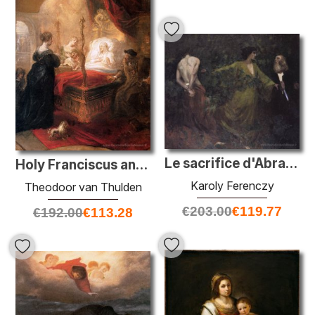
Le sacrifice d'Abraham
Holy Franciscus annonce la naissance du fils
Karoly Ferenczy
Theodoor van Thulden
€
203.00
€
119.77
€
192.00
€
113.28