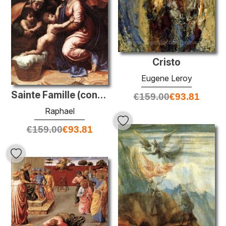
Cristo
Eugene Leroy
Sainte Famille (connue sous le nom de Grande Famille de François
€
159.00
€
93.81
Raphael
€
159.00
€
93.81