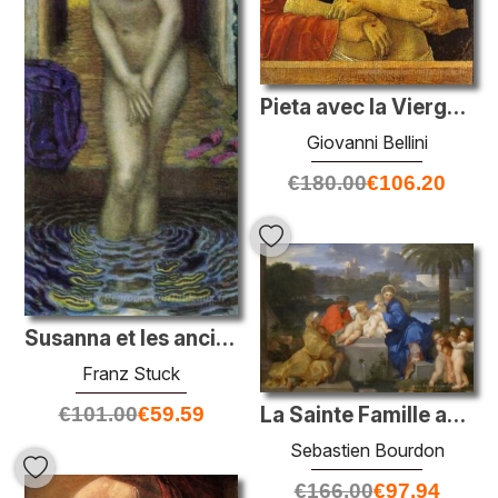
Pieta avec la Vierge et St. John the Evangelist
Giovanni Bellini
€
180.00
€
106.20
Susanna et les anciens
Franz Stuck
La Sainte Famille avec les saints Elizabeth et l'enfant Jean-Bap
€
101.00
€
59.59
Sebastien Bourdon
€
166.00
€
97.94