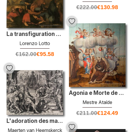
€
222.00
€
130.98
La transfiguration du Christ
Lorenzo Lotto
€
162.00
€
95.58
Agonia e Morte de S?o Francisco
Mestre Ataíde
€
211.00
€
124.49
L'adoration des mages
Maerten van Heemskerck