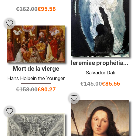
€
162.00
€
95.58
Ieremiae prophétia contra Regem ioachin (2 rois 24:12)
Mort de la vierge
Salvador Dali
Hans Holbein the Younger
€
145.00
€
85.55
€
153.00
€
90.27