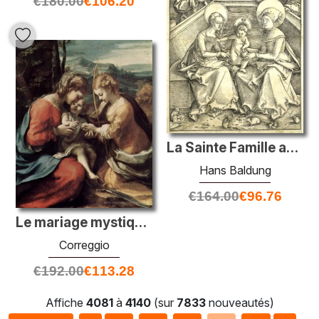
€
180.00
€
106.20
La Sainte Famille avec Saint Anne et Saint Joachim Gravure Sur B
Hans Baldung
€
164.00
€
96.76
Le mariage mystique de Sainte-Catherine d'Alexandrie
Correggio
€
192.00
€
113.28
Affiche
4081
à
4140
(sur
7833
nouveautés)