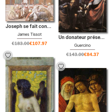
Joseph se fait connaître de ses frères
James Tissot
Un donateur présenté à la vierge
€
183.00
€
107.97
Guercino
€
143.00
€
84.37