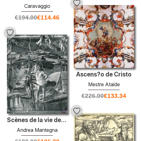
Caravaggio
€
194.00
€
114.46
Ascens?o de Cristo
Mestre Ataíde
€
226.00
€
133.34
Scènes de la vie de St.christopher
Andrea Mantegna