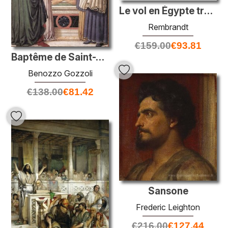
Le vol en Égypte traversant un ruisseau
Rembrandt
€
159.00
€
93.81
Baptême de Saint-Augustin
Benozzo Gozzoli
€
138.00
€
81.42
Sansone
Frederic Leighton
€
216.00
€
127.44