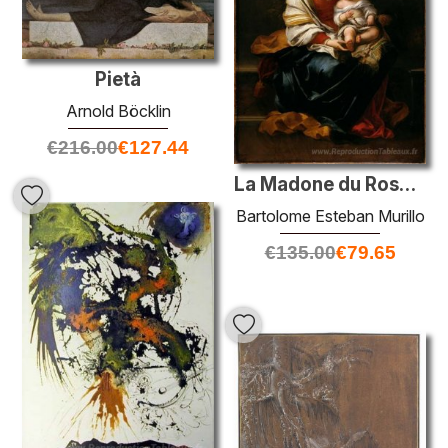
Pietà
Arnold Böcklin
€
216.00
€
127.44
La Madone du Rosaire
Bartolome Esteban Murillo
€
135.00
€
79.65