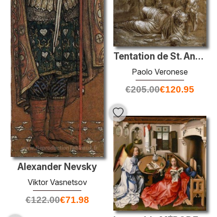
Tentation de St. Anthony
Paolo Veronese
€
205.00
€
120.95
Alexander Nevsky
Viktor Vasnetsov
€
122.00
€
71.98