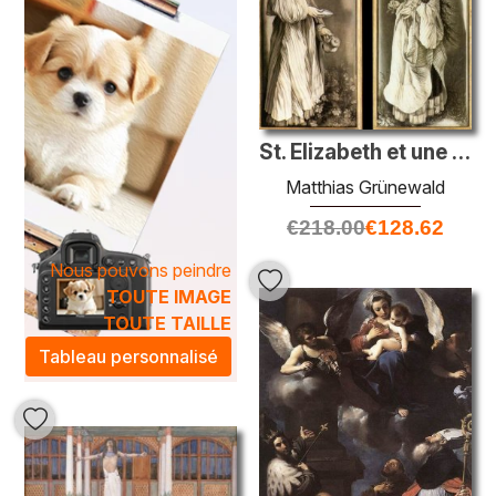
St. Elizabeth et une femme saint avec paume
Matthias Grünewald
€
218.00
€
128.62
Nous pouvons peindre
TOUTE IMAGE
TOUTE TAILLE
Tableau personnalisé