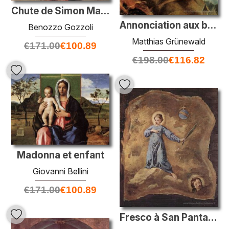
Chute de Simon Magus
Annonciation aux bergers (détail de l'annonciation du retable d'
Benozzo Gozzoli
Matthias Grünewald
€
171.00
€
100.89
€
198.00
€
116.82
Madonna et enfant
Giovanni Bellini
€
171.00
€
100.89
Fresco à San Pantalon à Venise, scène: Holy Martyr, fragment