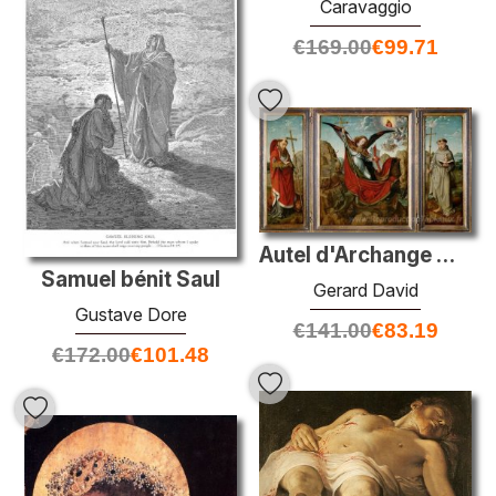
Caravaggio
€
169.00
€
99.71
Autel d'Archange Michael
Samuel bénit Saul
Gerard David
Gustave Dore
€
141.00
€
83.19
€
172.00
€
101.48