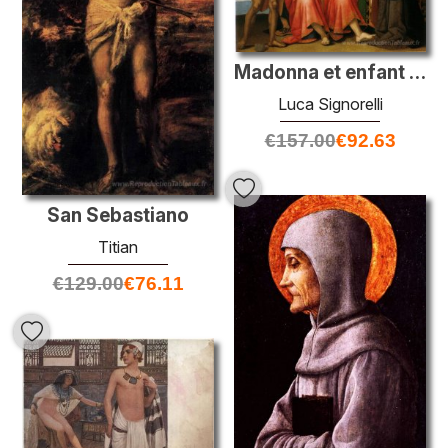
Madonna et enfant avec des saints
Luca Signorelli
€
157.00
€
92.63
San Sebastiano
Titian
€
129.00
€
76.11