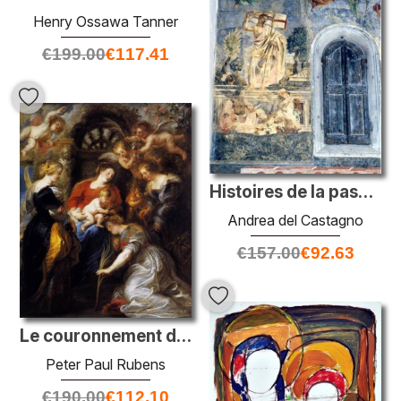
Henry Ossawa Tanner
€
199.00
€
117.41
Histoires de la passion du Christ
Andrea del Castagno
€
157.00
€
92.63
Le couronnement de St. Catherine
Peter Paul Rubens
€
190.00
€
112.10