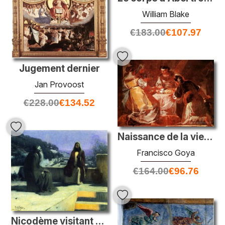
William Blake
€
183.00
€
107.97
Jugement dernier
Jan Provoost
€
228.00
€
134.52
Naissance de la vierge
Francisco Goya
€
164.00
€
96.76
Nicodème visitant Jésus