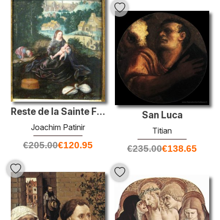
Reste de la Sainte Famille sur le vol en Égypte
San Luca
Joachim Patinir
Titian
€
205.00
€
120.95
€
235.00
€
138.65