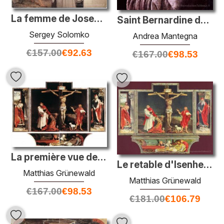
La femme de Joseph et Potiphar
Saint Bernardine de Siena
Sergey Solomko
Andrea Mantegna
€
157.00
€
92.63
€
167.00
€
98.53
La première vue de l'autel: St. Sebastian (à gauche), la crucifi
Le retable d'Isenheim
Matthias Grünewald
Matthias Grünewald
€
167.00
€
98.53
€
181.00
€
106.79