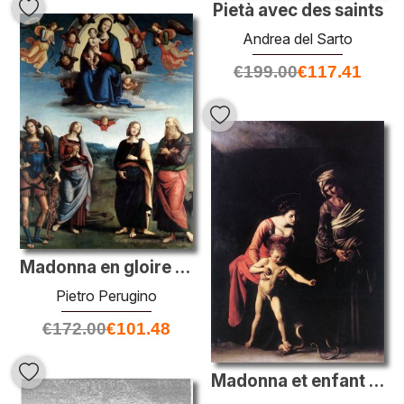
Pietà avec des saints
Andrea del Sarto
€
199.00
€
117.41
Madonna en gloire avec l'enfant et les saints
Pietro Perugino
€
172.00
€
101.48
Madonna et enfant avec Saint-Anne