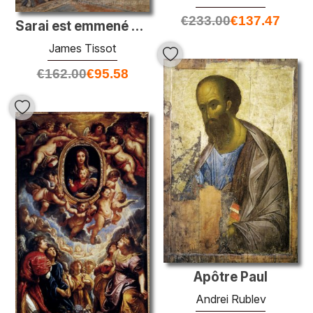
€
233.00
€
137.47
Sarai est emmené au palais de Pharaon
James Tissot
€
162.00
€
95.58
Apôtre Paul
Andrei Rublev