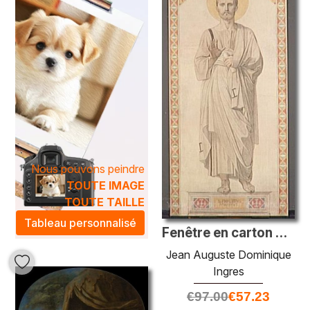
Nous pouvons peindre
TOUTE IMAGE
TOUTE TAILLE
Tableau personnalisé
Fenêtre en carton de la chapelle de Saint-Ferdinand. Saint Phili
Jean Auguste Dominique
Ingres
€
97.00
€
57.23