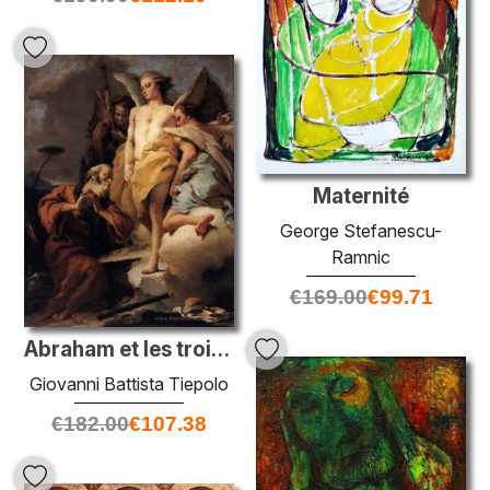
Maternité
George Stefanescu-
Ramnic
€
169.00
€
99.71
Abraham et les trois anges
Giovanni Battista Tiepolo
€
182.00
€
107.38