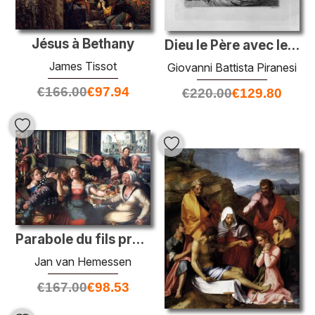
Jésus à Bethany
Dieu le Père avec le globe dans ses mains, par Guercino
James Tissot
Giovanni Battista Piranesi
€
166.00
€
97.94
€
220.00
€
129.80
Parabole du fils prodigue
Jan van Hemessen
€
167.00
€
98.53