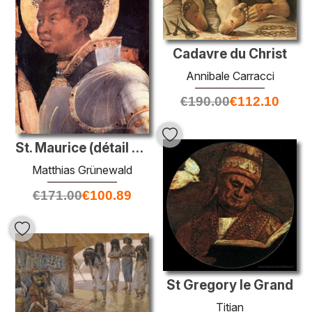
Cadavre du Christ
Annibale Carracci
€
190.00
€
112.10
St. Maurice (détail de la réunion de Saint-Erasmus et St. Mauric
Matthias Grünewald
€
171.00
€
100.89
St Gregory le Grand
Titian