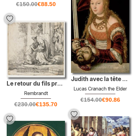
€
150.00
€
88.50
Judith avec la tête de Holoferne
Le retour du fils prodigue
Lucas Cranach the Elder
Rembrandt
€
154.00
€
90.86
€
230.00
€
135.70