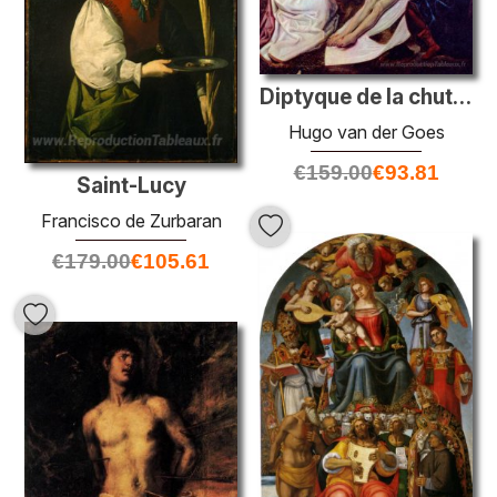
Diptyque de la chute de l'homme et de la rédemption (lamentation
Hugo van der Goes
€
159.00
€
93.81
Saint-Lucy
Francisco de Zurbaran
€
179.00
€
105.61