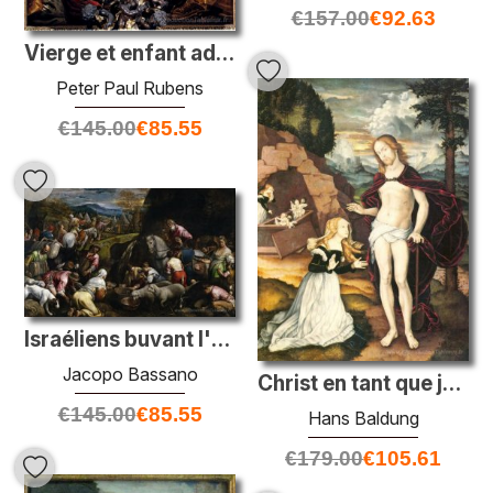
€
157.00
€
92.63
Vierge et enfant adoré par les anges
Peter Paul Rubens
€
145.00
€
85.55
Israéliens buvant l'eau miraculeuse
Jacopo Bassano
Christ en tant que jardinier (noli moi tangere)
€
145.00
€
85.55
Hans Baldung
€
179.00
€
105.61