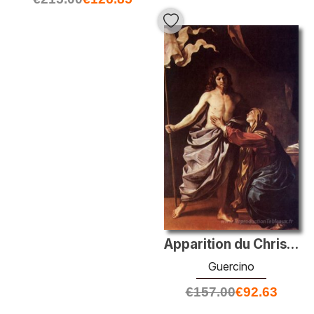
Apparition du Christ à la Vierge 1630
Guercino
€
157.00
€
92.63