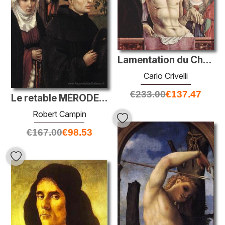
Lamentation du Christ
Carlo Crivelli
€
233.00
€
137.47
Le retable MÉRODE - les donateurs
Robert Campin
€
167.00
€
98.53