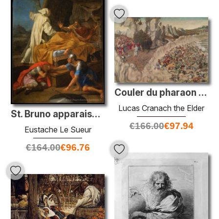
Couler du pharaon dans la mer Rouge
Lucas Cranach the Elder
St. Bruno apparaissant à Comte Roger
€
166.00
€
97.94
Eustache Le Sueur
€
164.00
€
96.76