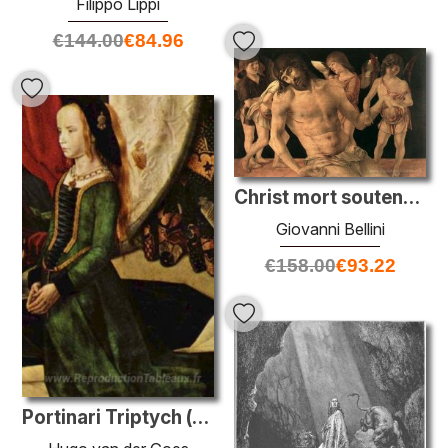
Filippo Lippi
€
144.00
€
84.96
Christ mort soutenu par les anges
Giovanni Bellini
€
158.00
€
93.22
Portinari Triptych (détail)