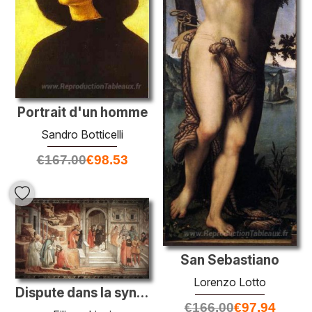
Portrait d'un homme
Sandro Botticelli
€
167.00
€
98.53
San Sebastiano
Lorenzo Lotto
Dispute dans la synagogue
€
166.00
€
97.94