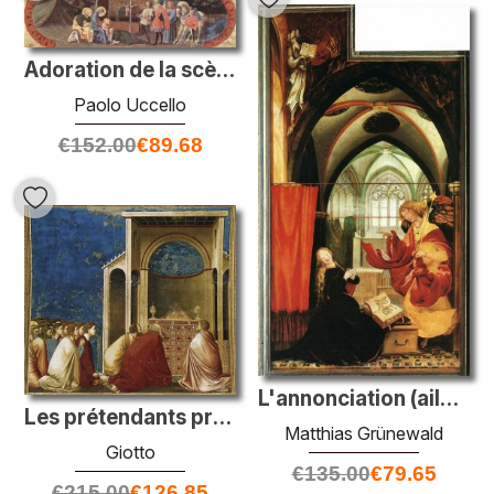
Adoration de la scène des trois rois
Paolo Uccello
€
152.00
€
89.68
L'annonciation (aile gauche de l'autel d'Isenheim)
Les prétendants priant
Matthias Grünewald
Giotto
€
135.00
€
79.65
€
215.00
€
126.85