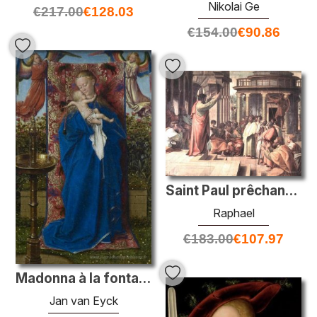
Nikolai Ge
€
217.00
€
128.03
€
154.00
€
90.86
Saint Paul prêchant à Athènes (dessin animé pour la chapelle Six
Raphael
€
183.00
€
107.97
Madonna à la fontaine
Jan van Eyck