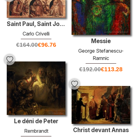
Saint Paul, Saint John Chrysostom et Saint Basil
Carlo Crivelli
Messie
€
164.00
€
96.76
George Stefanescu-
Ramnic
€
192.00
€
113.28
Le déni de Peter
Christ devant Annas
Rembrandt