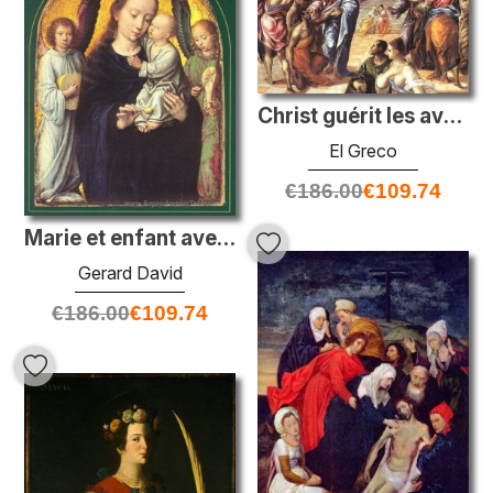
Christ guérit les aveugles
El Greco
€
186.00
€
109.74
Marie et enfant avec deux anges faisant de la musique
Gerard David
€
186.00
€
109.74