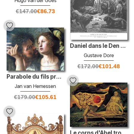
Hugo van der Goes
€
147.00
€
86.73
Daniel dans le Den of Lions
Gustave Dore
€
172.00
€
101.48
Parabole du fils prodigue (détail)
Jan van Hemessen
€
179.00
€
105.61
Le corps d'Abel trouvé par Adam & Eve