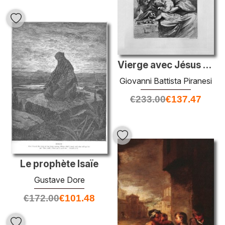
Vierge avec Jésus et Jean le baptiste
Giovanni Battista Piranesi
€
233.00
€
137.47
Le prophète Isaïe
Gustave Dore
€
172.00
€
101.48