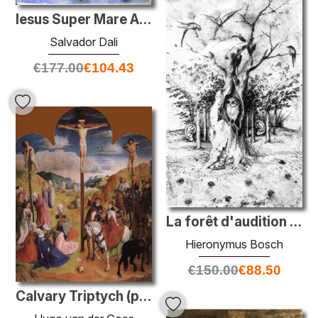
Iesus Super Mare Ambulans (Matthieu 14:26)
Salvador Dali
€
177.00
€
104.43
La forêt d'audition et le champ de vision
Hieronymus Bosch
€
150.00
€
88.50
Calvary Triptych (panneau central)