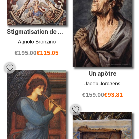
Stigmatisation de Saint-François
Agnolo Bronzino
€
195.00
€
115.05
Un apôtre
Jacob Jordaens
€
159.00
€
93.81