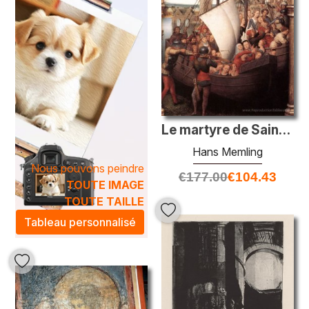
Le martyre de Saint Ursula et ses compagnons à Cologne, du reliq
Hans Memling
Nous pouvons peindre
€
177.00
€
104.43
TOUTE IMAGE
TOUTE TAILLE
Tableau personnalisé