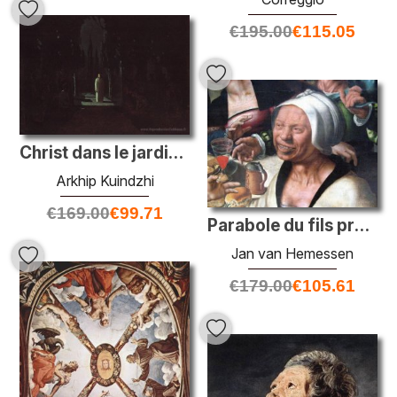
€
195.00
€
115.05
Christ dans le jardin de Gethsémani
Arkhip Kuindzhi
€
169.00
€
99.71
Parabole du fils prodigue (détail)
Jan van Hemessen
€
179.00
€
105.61