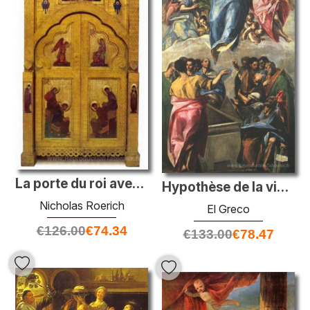
La porte du roi avec la verrière
Hypothèse de la vierge
Nicholas Roerich
El Greco
€
126.00
€
74.34
€
133.00
€
78.47