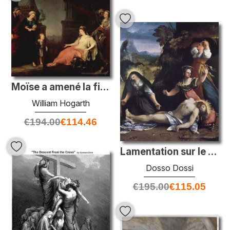
Moïse a amené la fille de Pharaon
William Hogarth
€
194.00
€
114.46
Lamentation sur le corps du Christ
Dosso Dossi
€
195.00
€
115.05