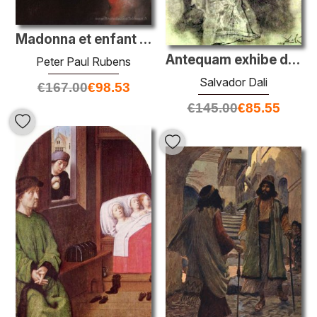
Madonna et enfant avec les donateurs Alexandre Goubeau et sa fem
Antequam exhibe de vulva sactificavite (Jérémie 1: 5)
Peter Paul Rubens
Salvador Dali
€
167.00
€
98.53
€
145.00
€
85.55