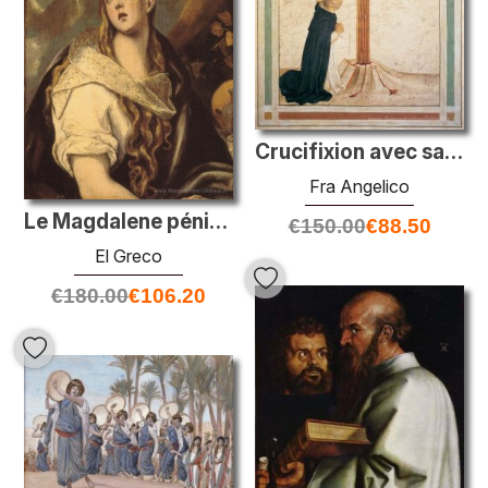
Crucifixion avec saint Dominique
Fra Angelico
Le Magdalene pénitent
€
150.00
€
88.50
El Greco
€
180.00
€
106.20