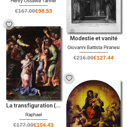
Henry Ossawa Tanner
€
167.00
€
98.53
Modestie et vanité
Giovanni Battista Piranesi
€
216.00
€
127.44
La transfiguration (détail)
Raphael
€
177.00
€
104.43