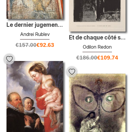
Le dernier jugement: trompette ange
Andrei Rublev
Et de chaque côté se trouvent des colonnes de basalte, ... la lu
€
157.00
€
92.63
Odilon Redon
€
186.00
€
109.74