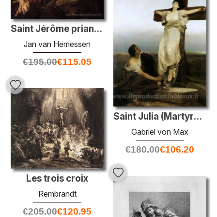
Saint Jérôme priant avant une grotte rocheuse
Jan van Hemessen
€
195.00
€
115.05
Saint Julia (Martyress crucifié)
Gabriel von Max
€
180.00
€
106.20
Les trois croix
Rembrandt
€
205.00
€
120.95