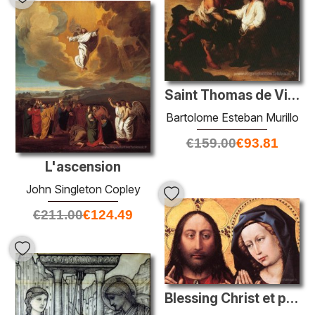
Saint Thomas de Villanueva divisant ses vêtements parmi les garç
Bartolome Esteban Murillo
€
159.00
€
93.81
L'ascension
John Singleton Copley
€
211.00
€
124.49
Blessing Christ et priant vierge