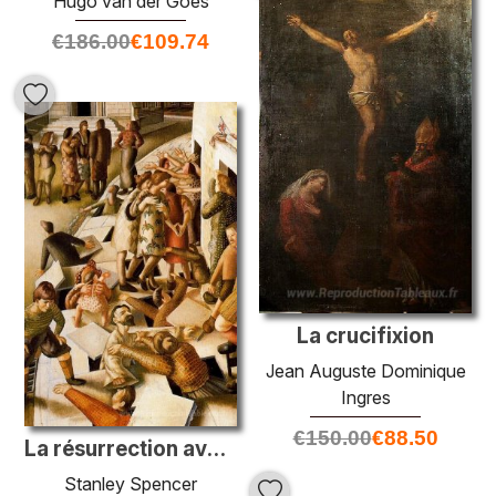
Hugo van der Goes
€
186.00
€
109.74
La crucifixion
Jean Auguste Dominique
Ingres
€
150.00
€
88.50
La résurrection avec l'élevage de la fille de Jairus
Stanley Spencer