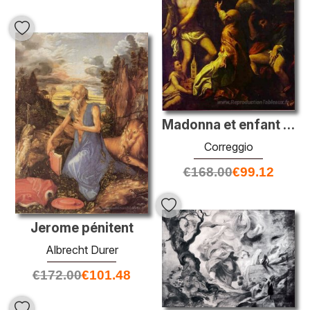
Madonna et enfant avec Saint-Sébastien
Correggio
€
168.00
€
99.12
Jerome pénitent
Albrecht Durer
€
172.00
€
101.48