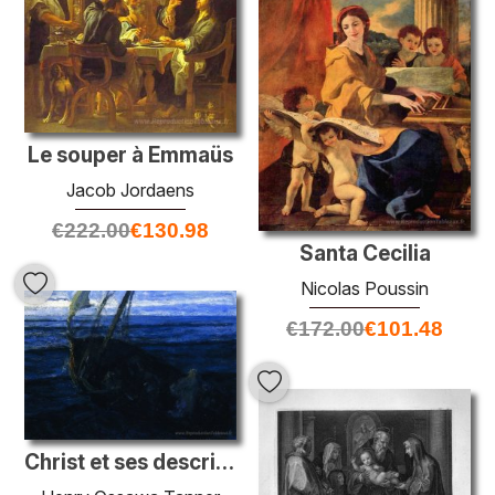
Le souper à Emmaüs
Jacob Jordaens
€
222.00
€
130.98
Santa Cecilia
Nicolas Poussin
€
172.00
€
101.48
Christ et ses descriples sur la mer de Galilée