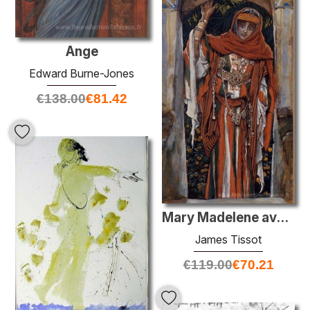
Ange
Edward Burne-Jones
€
138.00
€
81.42
Mary Madelene avant sa conversion
James Tissot
€
119.00
€
70.21