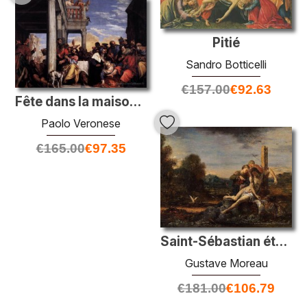
Pitié
Sandro Botticelli
€
157.00
€
92.63
Fête dans la maison de Simon
Paolo Veronese
€
165.00
€
97.35
Saint-Sébastian étant attendu par des femmes saints
Gustave Moreau
€
181.00
€
106.79