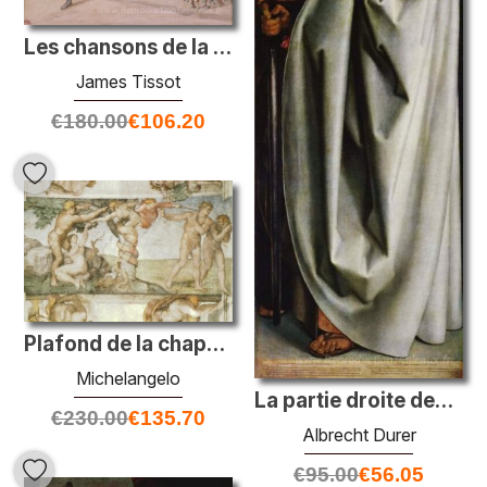
Les chansons de la joie
James Tissot
€
180.00
€
106.20
Plafond de la chapelle Sixtine: la tentation et l'expulsion
Michelangelo
La partie droite des quatre apôtres, St. Mark's et St. Paul
€
230.00
€
135.70
Albrecht Durer
€
95.00
€
56.05