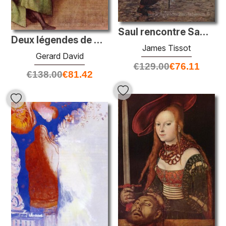
Saul rencontre Samuel
Deux légendes de Saint-Nicolas
James Tissot
Gerard David
€
129.00
€
76.11
€
138.00
€
81.42