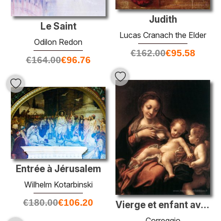
Judith
Le Saint
Lucas Cranach the Elder
Odilon Redon
€
162.00
€
95.58
€
164.00
€
96.76
Entrée à Jérusalem
Wilhelm Kotarbinski
€
180.00
€
106.20
Vierge et enfant avec un ange
Correggio