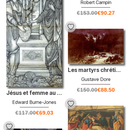
Robert Campin
€
153.00
€
90.27
Les martyrs chrétiens
Gustave Dore
€
150.00
€
88.50
Jésus et femme au puits
Edward Burne-Jones
€
117.00
€
69.03