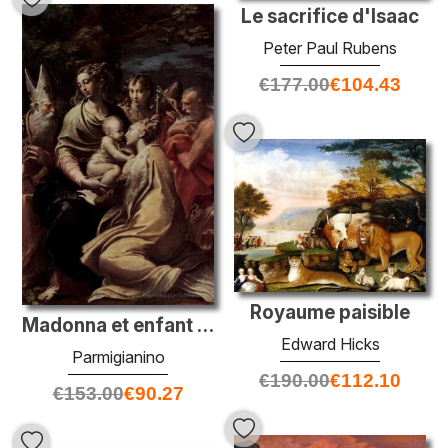
Le sacrifice d'Isaac
Peter Paul Rubens
€
177.00
€
104.43
Royaume paisible
Madonna et enfant avec des saints
Edward Hicks
Parmigianino
€
190.00
€
112.10
€
153.00
€
90.27