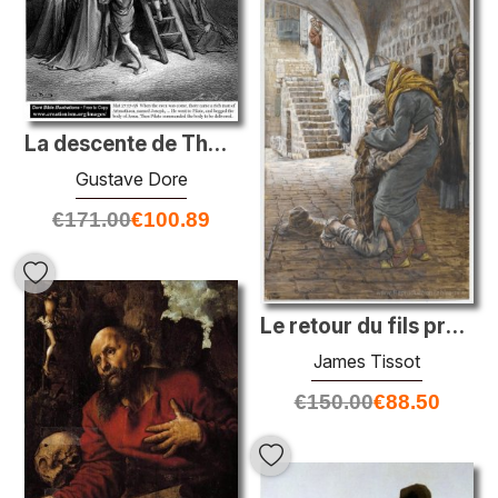
La descente de Thecross
Gustave Dore
€
171.00
€
100.89
Le retour du fils prodigue, illustration pour «la vie du Christ»
James Tissot
€
150.00
€
88.50