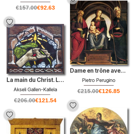
€
157.00
€
92.63
Dame en trône avec un enfant entre les saints et John Augustine
La main du Christ. La paume de la paix
Pietro Perugino
Akseli Gallen-Kallela
€
215.00
€
126.85
€
206.00
€
121.54