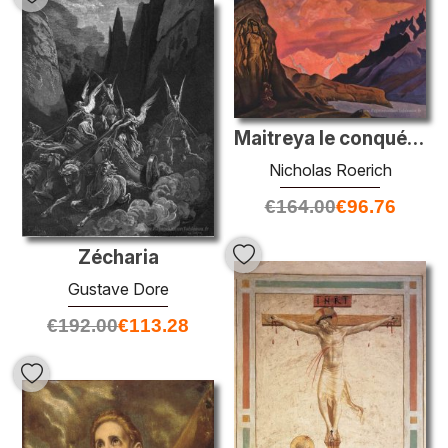
Maitreya le conquérant
Nicholas Roerich
€
164.00
€
96.76
Zécharia
Gustave Dore
€
192.00
€
113.28