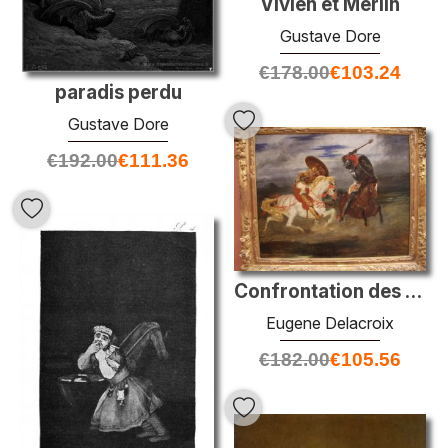
Vivien et Merlin
Gustave Dore
€
178.00
€
103.24
paradis perdu
Gustave Dore
€
192.00
€
111.36
Confrontation des chevaliers à la campagne
Eugene Delacroix
€
182.00
€
105.56