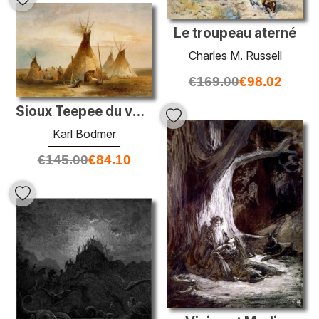
Le troupeau aterné
Charles M. Russell
€
169.00
€
98.02
Sioux Teepee du volume 1 de «voyage à l'intérieur de l'Amérique
Karl Bodmer
€
145.00
€
84.10