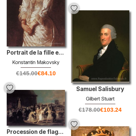
Portrait de la fille en robe bleue
Konstantin Makovsky
€
145.00
€
84.10
Samuel Salisbury
Gilbert Stuart
€
178.00
€
103.24
Procession de flagellants