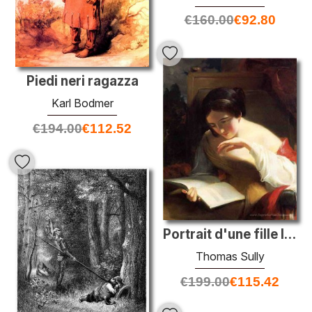
€
160.00
€
92.80
Piedi neri ragazza
Karl Bodmer
€
194.00
€
112.52
Portrait d'une fille lisant
Thomas Sully
€
199.00
€
115.42