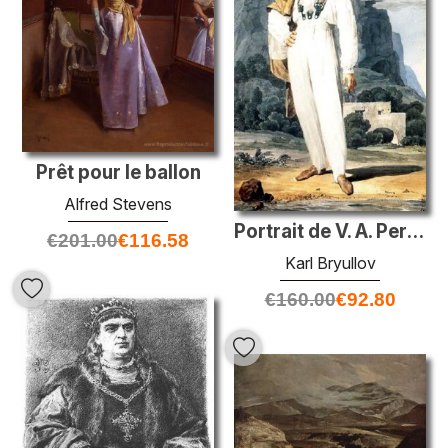
Prêt pour le ballon
Alfred Stevens
Portrait de V. A. Perovsky
€
201.00
€
116.58
Karl Bryullov
€
160.00
€
92.80