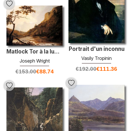
Portrait d'un inconnu
Matlock Tor à la lumière du jour
Vasily Tropinin
Joseph Wright
€
192.00
€
111.36
€
153.00
€
88.74