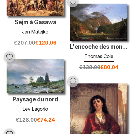
Sejm à Gasawa
Jan Matejko
€
207.00
€
120.06
L'encoche des montagnes blanches (Notch Crawford)
Thomas Cole
€
138.00
€
80.04
Paysage du nord
Lev Lagorio
€
128.00
€
74.24