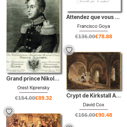
Attendez que vous ayez été oint
Francisco Goya
€
136.00
€
78.88
Grand prince Nikolay Pavlovich
Orest Kiprensky
Crypt de Kirkstall Abbey (après J.M.W. Turner)
€
154.00
€
89.32
David Cox
€
156.00
€
90.48