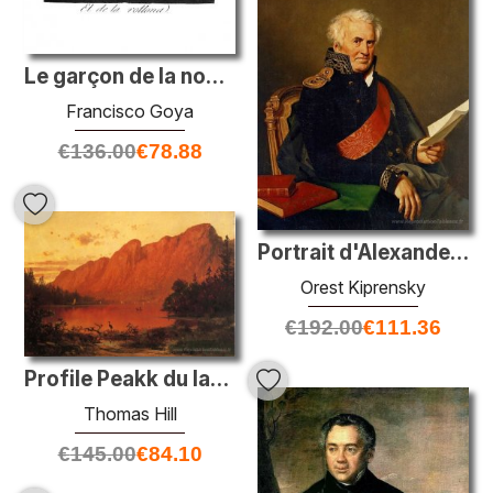
Le garçon de la nounou
Francisco Goya
€
136.00
€
78.88
Portrait d'Alexander Shishkov
Orest Kiprensky
€
192.00
€
111.36
Profile Peakk du lac Profile, New Hampshire
Thomas Hill
€
145.00
€
84.10