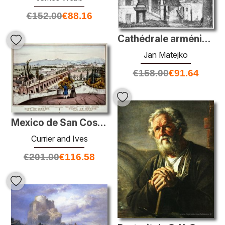
€
152.00
€
88.16
Cathédrale arménienne
Jan Matejko
€
158.00
€
91.64
Mexico de San Cosme
Currier and Ives
€
201.00
€
116.58