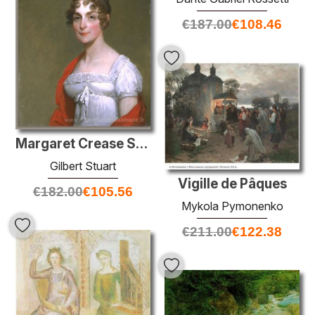
€
187.00
€
108.46
Margaret Crease Stackpole Welch
Gilbert Stuart
Vigille de Pâques
€
182.00
€
105.56
Mykola Pymonenko
€
211.00
€
122.38