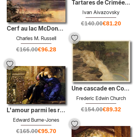
Tartares de Crimée sur la rive de la mer
Ivan Aivazovsky
€
140.00
€
81.20
Cerf au lac McDonald
Charles M. Russell
€
166.00
€
96.28
Une cascade en Colombie
Frederic Edwin Church
€
154.00
€
89.32
L'amour parmi les ruines
Edward Burne-Jones
€
165.00
€
95.70