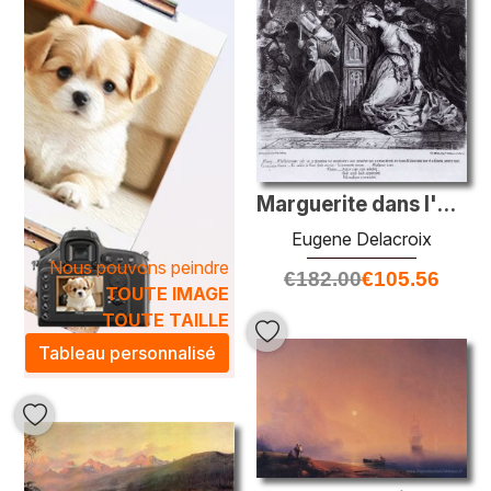
Marguerite dans l'église avec les mauvais esprits
Eugene Delacroix
Nous pouvons peindre
€
182.00
€
105.56
TOUTE IMAGE
TOUTE TAILLE
Tableau personnalisé