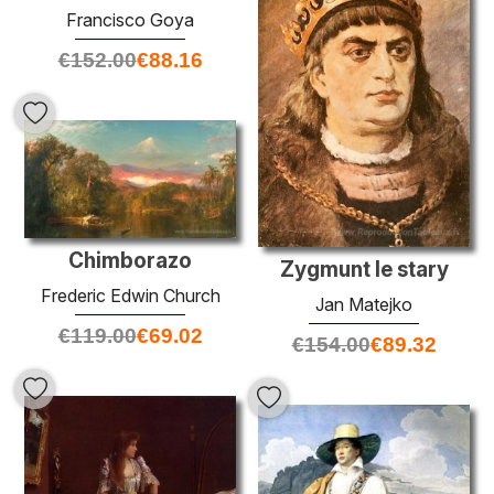
Francisco Goya
€
152.00
€
88.16
Chimborazo
Zygmunt le stary
Frederic Edwin Church
Jan Matejko
€
119.00
€
69.02
€
154.00
€
89.32