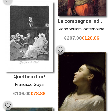
Le compagnon indésirable (une scène de rue au Caire)
John William Waterhouse
€
207.00
€
120.06
Quel bec d'or!
Francisco Goya
€
136.00
€
78.88