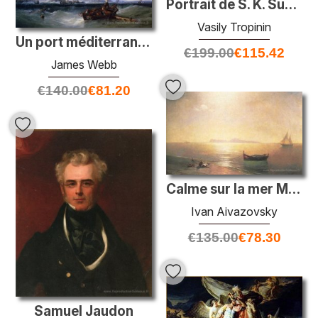
Portrait de S. K. Sukhanov
Vasily Tropinin
Un port méditerranéen
€
199.00
€
115.42
James Webb
€
140.00
€
81.20
Calme sur la mer Méditerranée
Ivan Aivazovsky
€
135.00
€
78.30
Samuel Jaudon