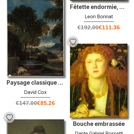
Fêtette endormie, Détail
Leon Bonnat
€
192.00
€
111.36
Paysage classique (après poussin)
David Cox
€
147.00
€
85.26
Bouche embrassée
Dante Gabriel Rossetti