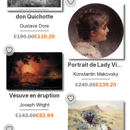
don Quichotte
Gustave Dore
€
190.00
€
110.20
Portrait de Lady Vivien
Konstantin Makovsky
€
240.00
€
139.20
Vésuve en éruption
Joseph Wright
€
143.00
€
82.94