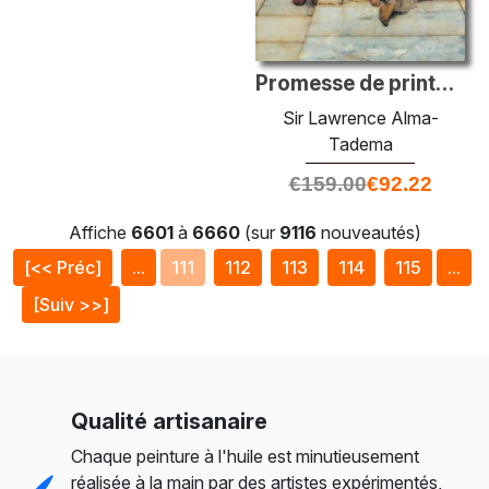
Promesse de printemps
Sir Lawrence Alma-
Tadema
€
159.00
€
92.22
Affiche
6601
à
6660
(sur
9116
nouveautés)
[<< Préc]
...
111
112
113
114
115
...
[Suiv >>]
Qualité artisanaire
Chaque peinture à l'huile est minutieusement
réalisée à la main par des artistes expérimentés,