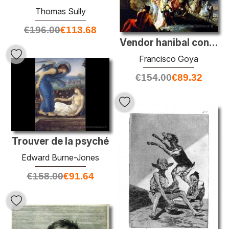
Thomas Sully
€
196.00
€
113.68
Vendor hanibal contempla italia desde los alpes
Francisco Goya
€
154.00
€
89.32
Trouver de la psyché
Edward Burne-Jones
€
158.00
€
91.64