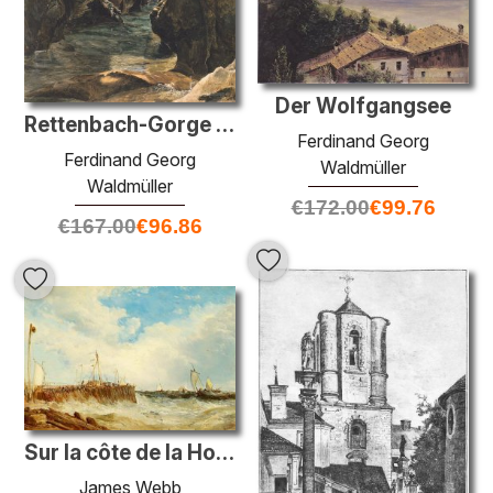
Der Wolfgangsee
Rettenbach-Gorge à Ischl
Ferdinand Georg
Ferdinand Georg
Waldmüller
Waldmüller
€
172.00
€
99.76
€
167.00
€
96.86
Sur la côte de la Hollande
James Webb