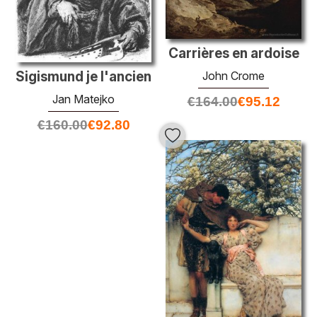
Carrières en ardoise
Sigismund je l'ancien
John Crome
Jan Matejko
€
164.00
€
95.12
€
160.00
€
92.80