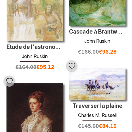
Cascade à Brantwood
John Ruskin
Étude de l'astronomie et de la musique
€
166.00
€
96.28
John Ruskin
€
164.00
€
95.12
Traverser la plaine
Charles M. Russell
€
145.00
€
84.10