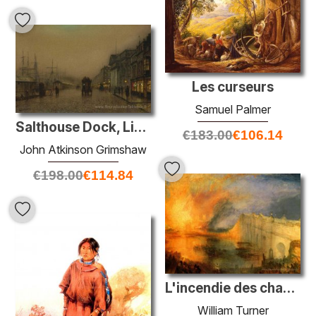
Les curseurs
Samuel Palmer
Salthouse Dock, Liverpool
€
183.00
€
106.14
John Atkinson Grimshaw
€
198.00
€
114.84
L'incendie des chambres du Parlement
William Turner