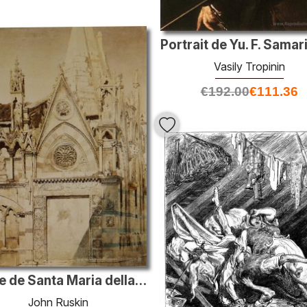
Vasily Tropinin
€
192.00
€
111.36
Partie de Santa Maria della Spina Pise
John Ruskin