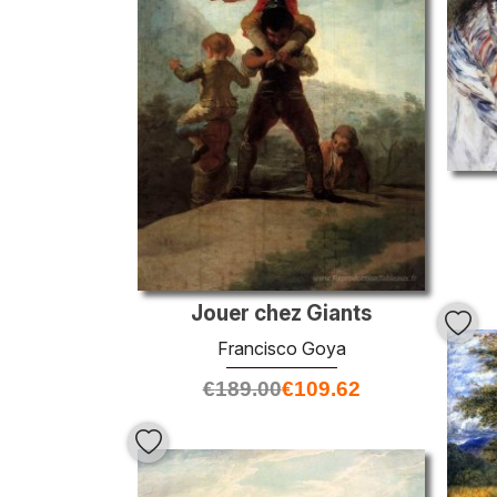
Jouer chez Giants
Francisco Goya
€
189.00
€
109.62