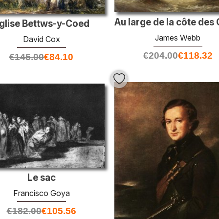
glise Bettws-y-Coed
James Webb
David Cox
€
204.00
€
118.32
€
145.00
€
84.10
Le sac
Francisco Goya
€
182.00
€
105.56