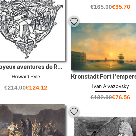
€
165.00
€
95.70
Les joyeux aventures de Robin Hood 3
Howard Pyle
Ivan Aivazovsky
€
214.00
€
124.12
€
132.00
€
76.56