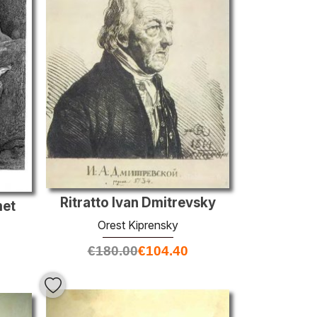
Ritratto Ivan Dmitrevsky
met
Orest Kiprensky
€
180.00
€
104.40