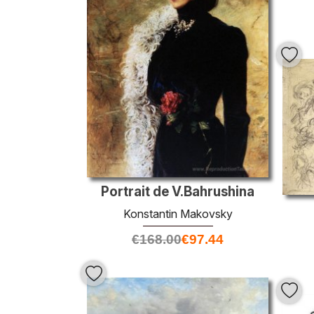
Portrait de V.Bahrushina
Konstantin Makovsky
€
168.00
€
97.44