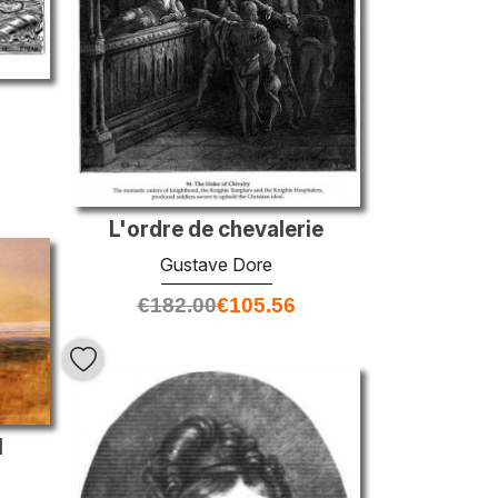
L'ordre de chevalerie
Gustave Dore
€
182.00
€
105.56
l