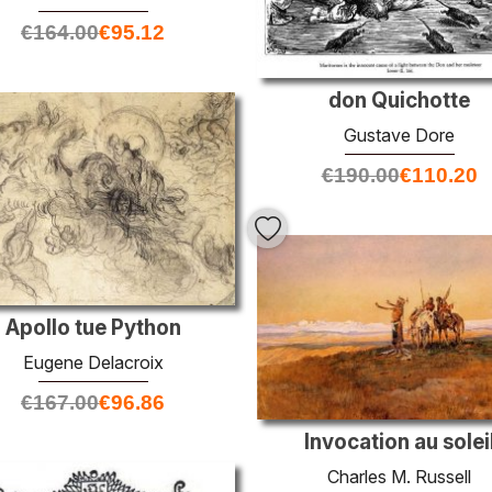
€
164.00
€
95.12
don Quichotte
Gustave Dore
€
190.00
€
110.20
Apollo tue Python
Eugene Delacroix
€
167.00
€
96.86
Invocation au solei
Charles M. Russell