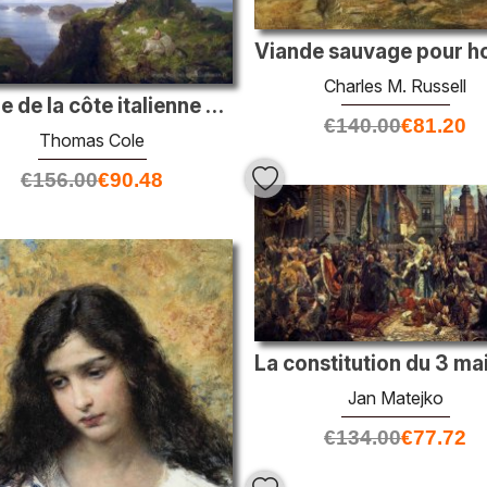
Charles M. Russell
Scène de la côte italienne avec tour en ruine
€
140.00
€
81.20
Thomas Cole
€
156.00
€
90.48
Jan Matejko
€
134.00
€
77.72