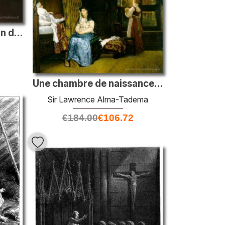
Portrait de Yu. F. Samarin dans la robe de chasse
Une chambre de naissance, XVIIe siècle
Sir Lawrence Alma-Tadema
€
184.00
€
106.72