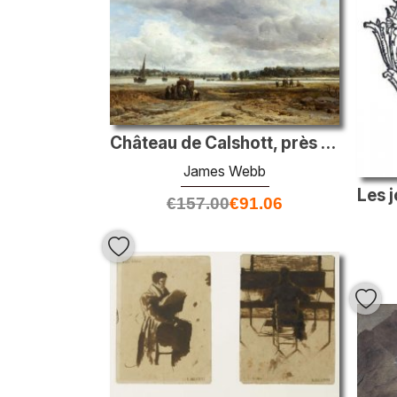
Château de Calshott, près de Southampton
James Webb
€
157.00
€
91.06