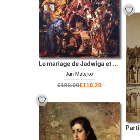
Le mariage de Jadwiga et Jagiello
Jan Matejko
€
190.00
€
110.20