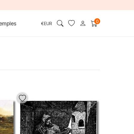
0
emples
€
EUR