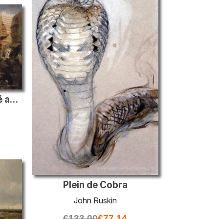
La remise du tapis sacré au Caire
Plein de Cobra
John Ruskin
€
133.00
€
77.14