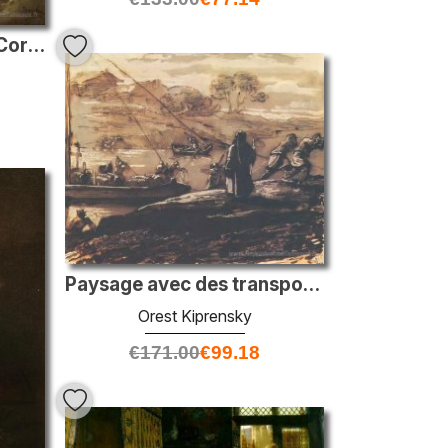
Au large de la côte des Cornouailles, la monture de St Michael
Paysage avec des transporteurs de barges
Orest Kiprensky
€
171.00
€
99.18