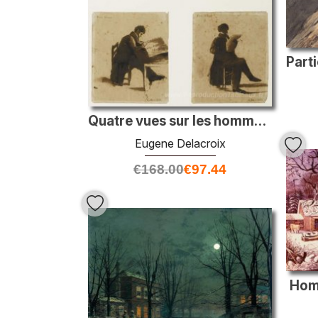
Quatre vues sur les hommes assis
Eugene Delacroix
€
168.00
€
97.44
Home