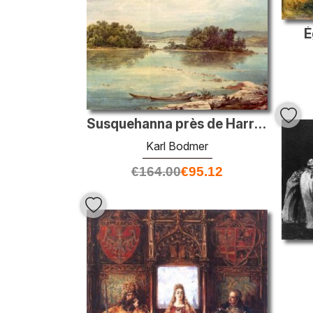
É
Susquehanna près de Harrisburg, Pennsylvanie
Karl Bodmer
€
164.00
€
95.12