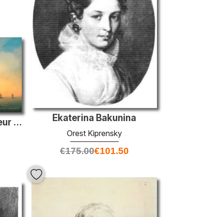
Ekaterina Bakunina
Kronstadt Fort l'empereur Alexandre
Orest Kiprensky
€
175.00
€
101.50