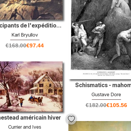
Participants de l'expédition au Vésuve du mont
Karl Bryullov
€
168.00
€
97.44
Schismatics - maho
Gustave Dore
€
182.00
€
105.56
stead américain hiver
Currier and Ives