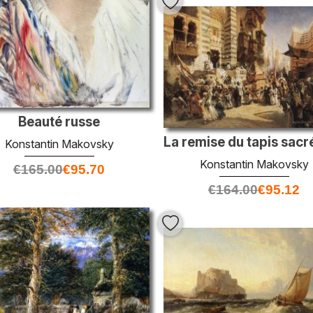
Beauté russe
Konstantin Makovsky
Konstantin Makovsky
€
165.00
€
95.70
€
164.00
€
95.12