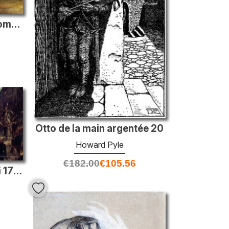
Viande sauvage pour hommes sauvages
Otto de la main argentée 20
Howard Pyle
€
182.00
€
105.56
La constitution du 3 mai 1791