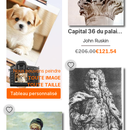
Capital 36 du palais ducal
John Ruskin
€
206.00
€
121.54
Nous pouvons peindre
TOUTE IMAGE
TOUTE TAILLE
Tableau personnalisé