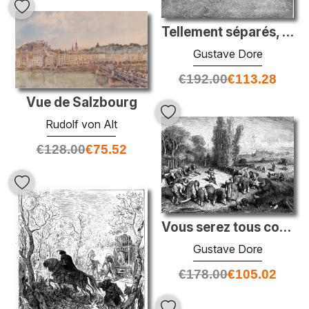
Tellement séparés, l'ange jusqu'au paradis de l'épaisseur, et Ad
Gustave Dore
€
192.00
€
113.28
Vue de Salzbourg
Rudolf von Alt
€
128.00
€
75.52
Vous serez tous coupés en petits morceaux comme Mincemeat
Gustave Dore
€
178.00
€
105.02