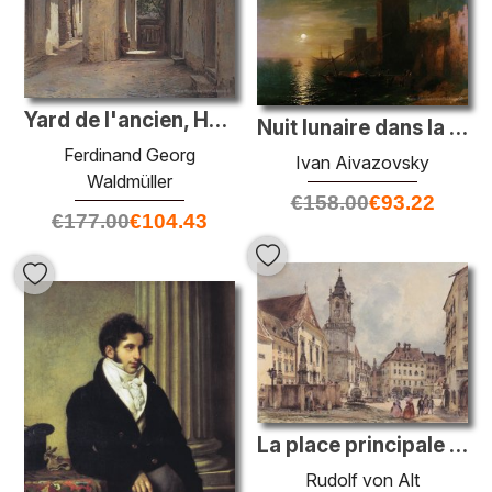
Yard de l'ancien, Heumüller, à Vienne
Nuit lunaire dans la Constantinople
Ferdinand Georg
Ivan Aivazovsky
Waldmüller
€
158.00
€
93.22
€
177.00
€
104.43
La place principale de Bratislava
Rudolf von Alt