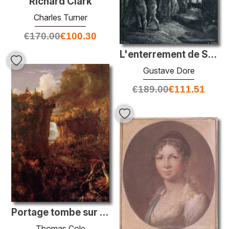
Richard Clark
Charles Turner
€
170.00
€
100.30
L'enterrement de Sarah
Gustave Dore
€
189.00
€
111.51
Portage tombe sur le Genesee
Thomas Cole