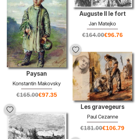
Auguste II le fort
Jan Matejko
€
164.00
€
96.76
Paysan
Konstantin Makovsky
€
165.00
€
97.35
Les gravegeurs
Paul Cezanne
€
181.00
€
106.79