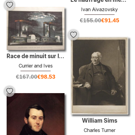
Ivan Aivazovsky
€
155.00
€
91.45
Race de minuit sur le Mississippi
Currier and Ives
€
167.00
€
98.53
William Sims
Charles Turner