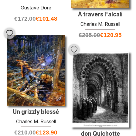
Gustave Dore
À travers l'alcali
€
172.00
€
101.48
Charles M. Russell
€
205.00
€
120.95
Un grizzly blessé
Charles M. Russell
€
210.00
€
123.90
don Quichotte