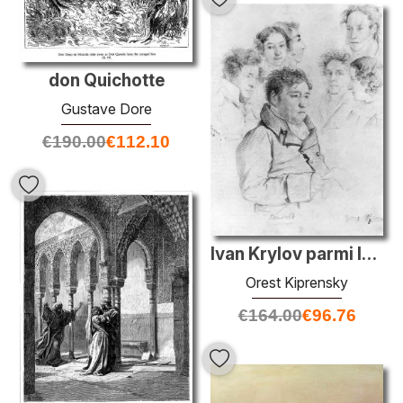
don Quichotte
Gustave Dore
€
190.00
€
112.10
Ivan Krylov parmi les artistes
Orest Kiprensky
€
164.00
€
96.76