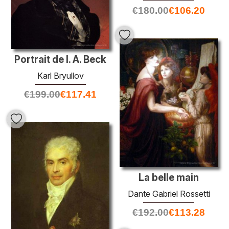
€
180.00
€
106.20
Portrait de I. A. Beck
Karl Bryullov
€
199.00
€
117.41
La belle main
Dante Gabriel Rossetti
€
192.00
€
113.28