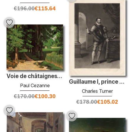
€
196.00
€
115.64
Voie de châtaignes au Jas de Bouffan
Guillaume I, prince d'Orange
Paul Cezanne
Charles Turner
€
170.00
€
100.30
€
178.00
€
105.02