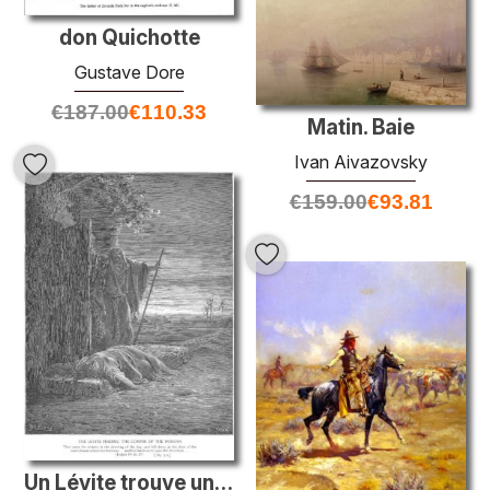
don Quichotte
Gustave Dore
€
187.00
€
110.33
Matin. Baie
Ivan Aivazovsky
€
159.00
€
93.81
Un Lévite trouve un cadavre d'une femme