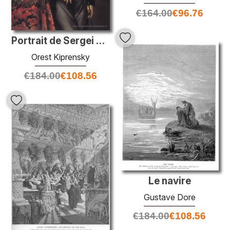
€
164.00
€
96.76
Portrait de Sergei Uvarov
Orest Kiprensky
€
184.00
€
108.56
Le navire
Gustave Dore
€
184.00
€
108.56