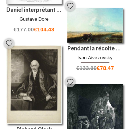
Daniel interprétant l'écriture sur le mur
Gustave Dore
€
177.00
€
104.43
Pendant la récolte en Ukraine
Ivan Aivazovsky
€
133.00
€
78.47