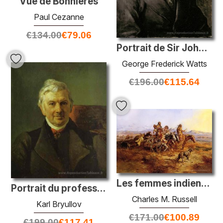
Vue de Bonnières
Paul Cezanne
€
134.00
€
79.06
Portrait de Sir John Everett Millais
George Frederick Watts
€
196.00
€
115.64
Les femmes indiennes déménagent
Portrait du professeur de l'Académie médicale de Moscou K. A. Ja
Charles M. Russell
Karl Bryullov
€
171.00
€
100.89
€
199.00
€
117.41