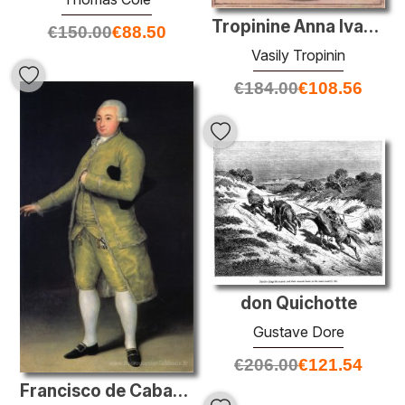
Tropinine Anna Ivanovna
€
150.00
€
88.50
Vasily Tropinin
€
184.00
€
108.56
don Quichotte
Gustave Dore
€
206.00
€
121.54
Francisco de Cabarrus