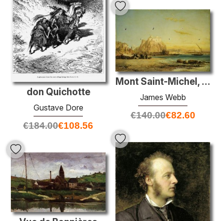
Mont Saint-Michel, Normandie, France
don Quichotte
James Webb
Gustave Dore
€
140.00
€
82.60
€
184.00
€
108.56