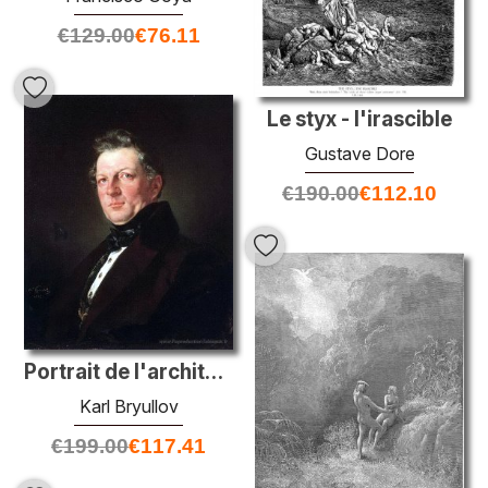
€
129.00
€
76.11
Le styx - l'irascible
Gustave Dore
€
190.00
€
112.10
Portrait de l'architecte A. Bolotov
Karl Bryullov
€
199.00
€
117.41