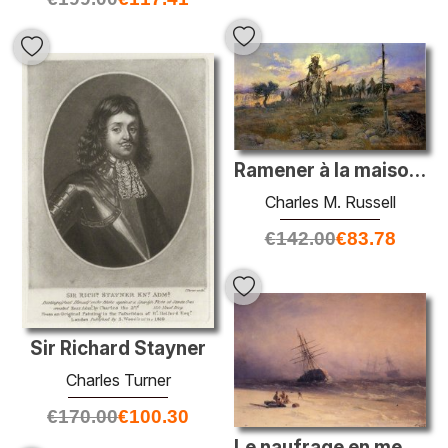
Ramener à la maison le butin
Charles M. Russell
€
142.00
€
83.78
Sir Richard Stayner
Charles Turner
€
170.00
€
100.30
Le naufrage en mer du Nord