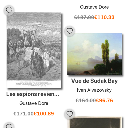
Gustave Dore
€
187.00
€
110.33
Vue de Sudak Bay
Ivan Aivazovsky
Les espions reviennent de la terre promise
€
164.00
€
96.76
Gustave Dore
€
171.00
€
100.89