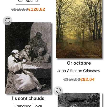
Karl Bodmer
€
218.00
€
128.62
Or octobre
John Atkinson Grimshaw
€
156.00
€
92.04
Ils sont chauds
Francisco Goya