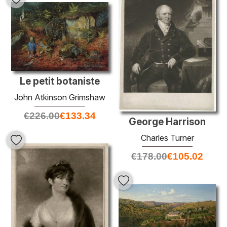
Le petit botaniste
John Atkinson Grimshaw
€
226.00
€
133.34
George Harrison
Charles Turner
€
178.00
€
105.02