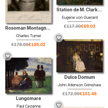
Station de M. Clark, Deep Creek, près de Keilor
Eugene von Guerard
€
117.00
€
69.03
Rosoman Montagna (nata Wilkinson)
Charles Turner
€
178.00
€
105.02
Dulce Domum
John Atkinson Grimshaw
€
172.00
€
101.48
Lungomare
Paul Cezanne