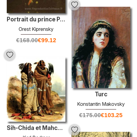
Portrait du prince P. Scherbatov
Orest Kiprensky
€
168.00
€
99.12
Turc
Konstantin Makovsky
€
175.00
€
103.25
Sih-Chida et Mahchsi-Karehde, Mandan Indiens, planche 20 du volu