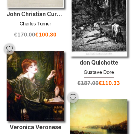
John Christian Curwen
Charles Turner
€
170.00
€
100.30
don Quichotte
Gustave Dore
€
187.00
€
110.33
Veronica Veronese