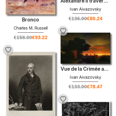
Alexandre II traversant le Danube
Ivan Aivazovsky
€
136.00
€
80.24
Bronco
Charles M. Russell
€
158.00
€
93.22
Vue de la Crimée au coucher du soleil
Ivan Aivazovsky
€
133.00
€
78.47