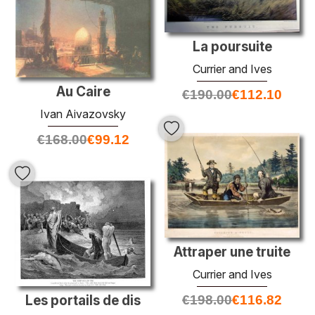
La poursuite
Currier and Ives
Au Caire
€
190.00
€
112.10
Ivan Aivazovsky
€
168.00
€
99.12
Attraper une truite
Currier and Ives
Les portails de dis
€
198.00
€
116.82