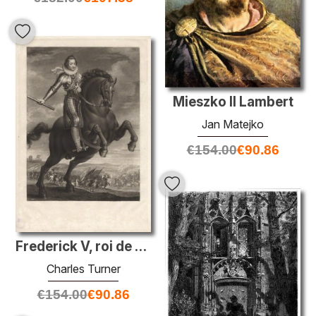
Mieszko II Lambert
Jan Matejko
€
154.00
€
90.86
Frederick V, roi de Bohême
Charles Turner
€
154.00
€
90.86