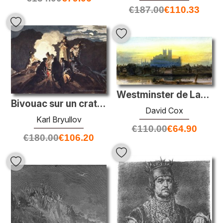
€
187.00
€
110.33
Westminster de Lambeth
Bivouac sur un cratère, Vésuve
David Cox
Karl Bryullov
€
110.00
€
64.90
€
180.00
€
106.20