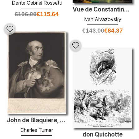
Dante Gabriel Rossetti
Vue de Constantinople
€
196.00
€
115.64
Ivan Aivazovsky
€
143.00
€
84.37
John de Blaquiere, 1er baron de Blaquiere
Charles Turner
don Quichotte