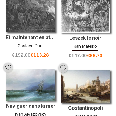
Et maintenant en attendant chaque heure son grand aventurier, de
Leszek le noir
Gustave Dore
Jan Matejko
€
192.00
€
113.28
€
147.00
€
86.73
Naviguer dans la mer
Costantinopoli
Ivan Aivazovsky