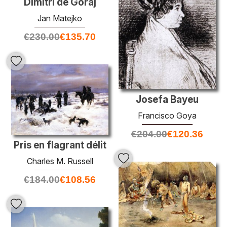
Dimitri de Goraj
Jan Matejko
€
230.00
€
135.70
Josefa Bayeu
Francisco Goya
€
204.00
€
120.36
Pris en flagrant délit
Charles M. Russell
€
184.00
€
108.56