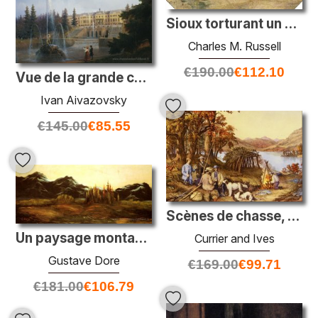
Sioux torturant un Blackfoot Brave
Charles M. Russell
€
190.00
€
112.10
Vue de la grande cascade à Petergof et du grand palais de Peterg
Ivan Aivazovsky
€
145.00
€
85.55
Scènes de chasse, de pêche et de forêt
Un paysage montagneux avec un ballon
Currier and Ives
Gustave Dore
€
169.00
€
99.71
€
181.00
€
106.79