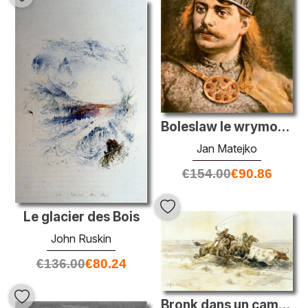
Boleslaw le wrymouth
Jan Matejko
€
154.00
€
90.86
Le glacier des Bois
John Ruskin
€
136.00
€
80.24
Bronk dans un camp de vache