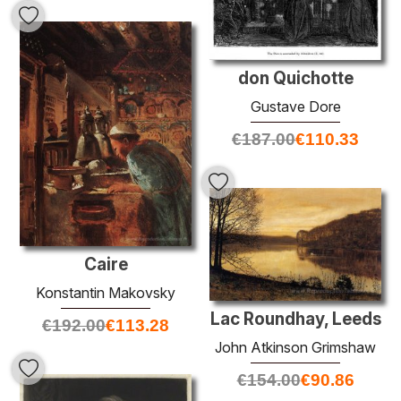
don Quichotte
Gustave Dore
€
187.00
€
110.33
Caire
Konstantin Makovsky
Lac Roundhay, Leeds
€
192.00
€
113.28
John Atkinson Grimshaw
€
154.00
€
90.86