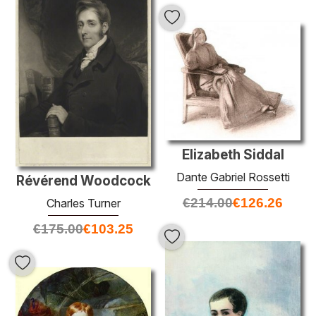
Elizabeth Siddal
Dante Gabriel Rossetti
Révérend Woodcock
€
214.00
€
126.26
Charles Turner
€
175.00
€
103.25