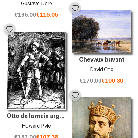
Gustave Dore
€
195.00
€
115.05
Chevaux buvant
David Cox
€
170.00
€
100.30
Otto de la main argentée 30
Howard Pyle
€
182.00
€
107.38