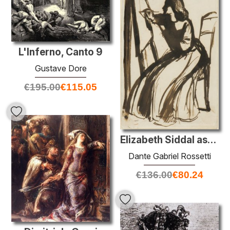
L'Inferno, Canto 9
Gustave Dore
€
195.00
€
115.05
Elizabeth Siddal assise à un chevalet
Dante Gabriel Rossetti
€
136.00
€
80.24