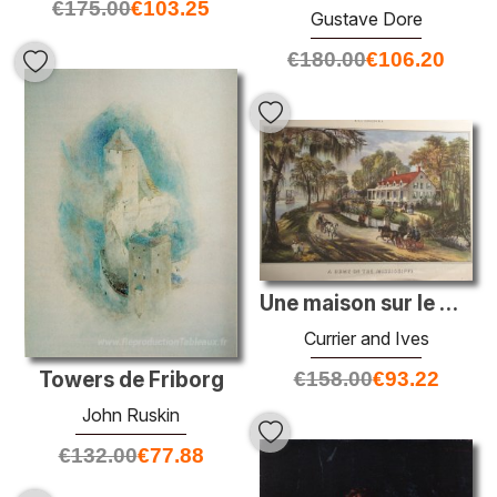
€
175.00
€
103.25
Gustave Dore
€
180.00
€
106.20
Une maison sur le Mississippi
Currier and Ives
€
158.00
€
93.22
Towers de Friborg
John Ruskin
€
132.00
€
77.88