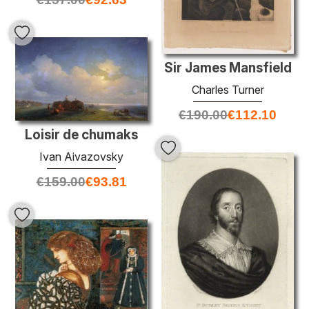
Sir James Mansfield
Charles Turner
€
190.00
€
112.10
Loisir de chumaks
Ivan Aivazovsky
€
159.00
€
93.81