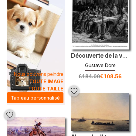
Découverte de la vraie croix
Gustave Dore
Nous pouvons peindre
€
184.00
€
108.56
TOUTE IMAGE
TOUTE TAILLE
Tableau personnalisé