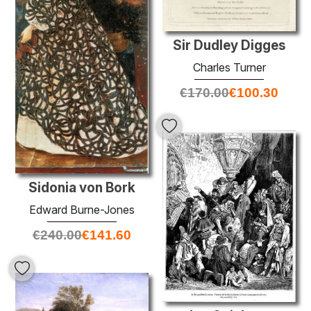
Sir Dudley Digges
Charles Turner
€
170.00
€
100.30
Sidonia von Bork
Edward Burne-Jones
€
240.00
€
141.60