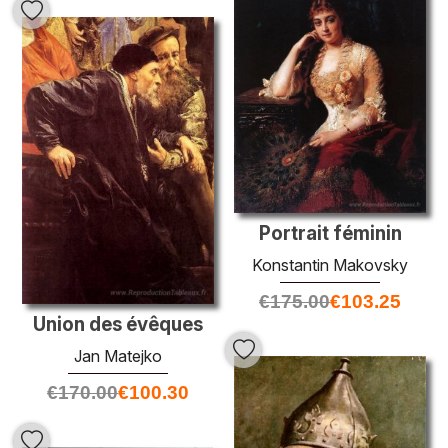
Portrait féminin
Konstantin Makovsky
€
175.00
€
103.25
Union des évêques
Jan Matejko
€
170.00
€
100.30