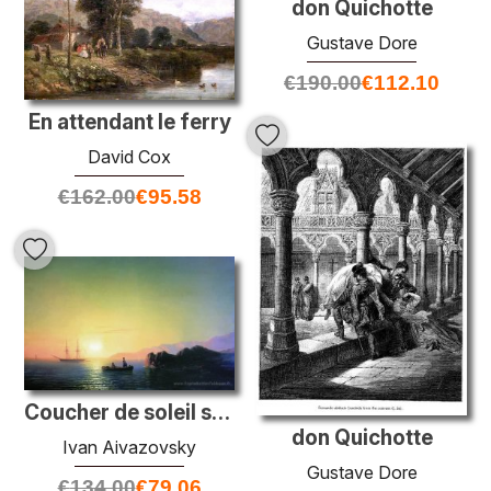
don Quichotte
Gustave Dore
€
190.00
€
112.10
En attendant le ferry
David Cox
€
162.00
€
95.58
Coucher de soleil sur la côte de Crimée
don Quichotte
Ivan Aivazovsky
Gustave Dore
€
134.00
€
79.06