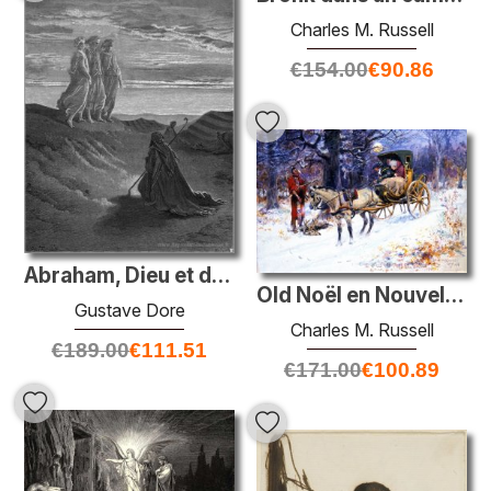
Charles M. Russell
€
154.00
€
90.86
Abraham, Dieu et deux anges
Old Noël en Nouvelle-Angleterre
Gustave Dore
Charles M. Russell
€
189.00
€
111.51
€
171.00
€
100.89