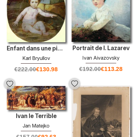
Portrait de I. Lazarev
Enfant dans une piscine (portrait du prince A. G. Gagarin dans l
Ivan Aivazovsky
Karl Bryullov
€
192.00
€
113.28
€
222.00
€
130.98
Ivan le Terrible
Jan Matejko
€
157.00
€
92.63