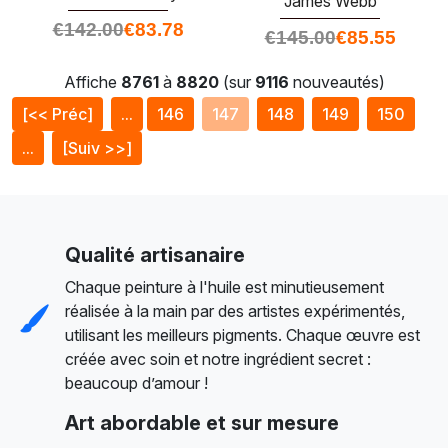
James Webb
€
142.00
€
83.78
€
145.00
€
85.55
Affiche
8761
à
8820
(sur
9116
nouveautés)
[<< Préc]
...
146
147
148
149
150
...
[Suiv >>]
Qualité artisanaire
Chaque peinture à l'huile est minutieusement
réalisée à la main par des artistes expérimentés,
utilisant les meilleurs pigments. Chaque œuvre est
créée avec soin et notre ingrédient secret :
beaucoup d’amour !
Art abordable et sur mesure