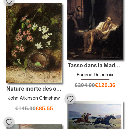
Tasso dans la Madhouse
Eugene Delacroix
€
204.00
€
120.36
Nature morte des oiseaux niche avec des primales et de la fleur
John Atkinson Grimshaw
€
145.00
€
85.55