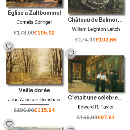
Église à Zaltbommel
Château de Balmoral, dessiné par Leitch, gravé par J. Godfrey
Cornelis Springer
William Leighton Leitch
€
178.00
€
105.02
€
174.00
€
102.66
Veille dorée
C'était une célèbre victoire
John Atkinson Grimshaw
Edward R. Taylor
€
196.00
€
115.64
€
166.00
€
97.94