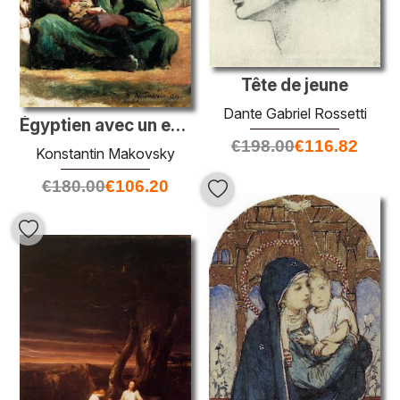
Tête de jeune
Dante Gabriel Rossetti
Égyptien avec un enfant
€
198.00
€
116.82
Konstantin Makovsky
€
180.00
€
106.20