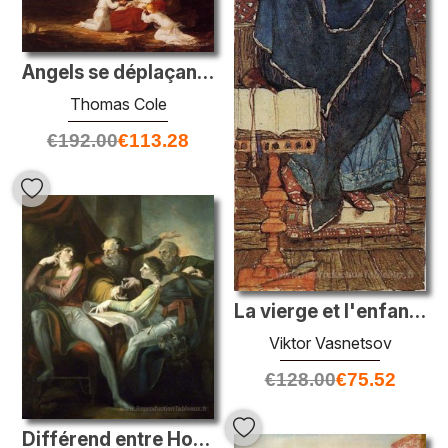
Angels se déplaçant au Christ dans le désert
Thomas Cole
€
192.00
€
113.28
La vierge et l'enfant intronisé
Viktor Vasnetsov
€
128.00
€
75.52
Différend entre Hotspur, Glendower, Mortimer et Worcester