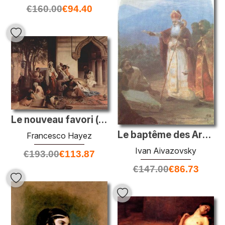
€
160.00
€
94.40
Le nouveau favori (scène harem)
Le baptême des Arméniens
Francesco Hayez
Ivan Aivazovsky
€
193.00
€
113.87
€
147.00
€
86.73