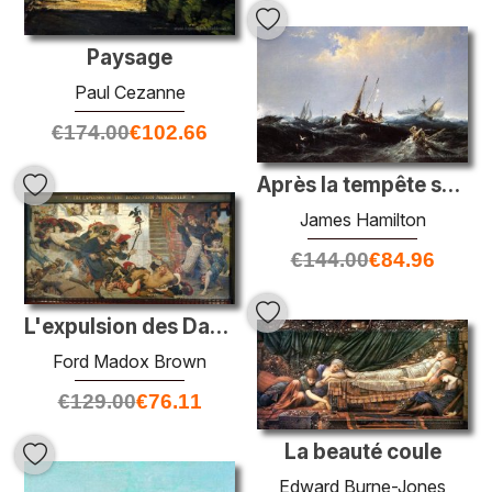
Paysage
Paul Cezanne
€
174.00
€
102.66
Après la tempête sur la côte de Terre-Neuve
James Hamilton
€
144.00
€
84.96
L'expulsion des Danois de Manchester
Ford Madox Brown
€
129.00
€
76.11
La beauté coule
Edward Burne-Jones