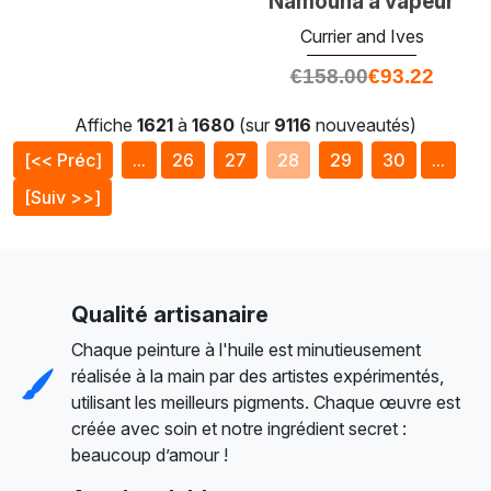
Namouna à vapeur
Currier and Ives
€
158.00
€
93.22
Affiche
1621
à
1680
(sur
9116
nouveautés)
[<< Préc]
...
26
27
28
29
30
...
[Suiv >>]
Qualité artisanaire
Chaque peinture à l'huile est minutieusement
réalisée à la main par des artistes expérimentés,
utilisant les meilleurs pigments. Chaque œuvre est
créée avec soin et notre ingrédient secret :
beaucoup d’amour !