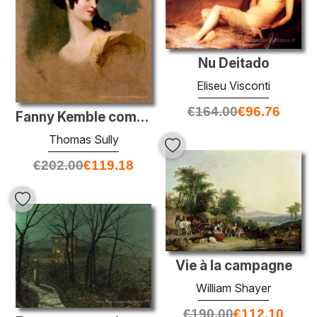
Nu Deitado
Eliseu Visconti
€
164.00
€
96.76
Fanny Kemble comme Julia dans le bossu
Thomas Sully
€
202.00
€
119.18
Vie à la campagne
William Shayer
€
190.00
€
112.10