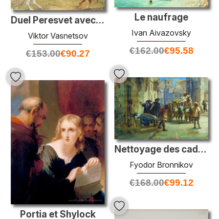
Le naufrage
Duel Peresvet avec Chelubey
Ivan Aivazovsky
Viktor Vasnetsov
€
162.00
€
95.58
€
153.00
€
90.27
Nettoyage des cadavres pendant une épidémie
Fyodor Bronnikov
€
168.00
€
99.12
Portia et Shylock