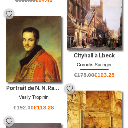
€
160.00
€
94.40
Cityhall à Lbeck
Cornelis Springer
€
175.00
€
103.25
Portrait de N. N. Rayevsky Jr
Vasily Tropinin
€
192.00
€
113.28