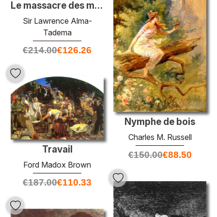
Le massacre des moines de Tamond
Sir Lawrence Alma-
Tadema
€
214.00
€
126.26
Nymphe de bois
Charles M. Russell
Travail
€
150.00
€
88.50
Ford Madox Brown
€
187.00
€
110.33