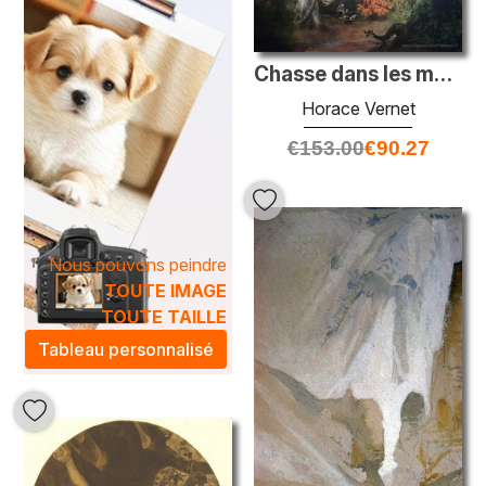
Chasse dans les marais Pontin
Horace Vernet
€
153.00
€
90.27
Nous pouvons peindre
TOUTE IMAGE
TOUTE TAILLE
Tableau personnalisé