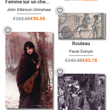
Femme sur un chemin par un chalet
John Atkinson Grimshaw
€
162.00
€
95.58
Rouleau
Pavel Svinyin
€
142.00
€
83.78