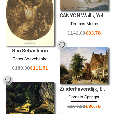
CANYON Walls, Yellowstone (croquis)
Thomas Moran
€
142.00
€
83.78
San Sebastiano
Taras Shevchenko
€
189.00
€
111.51
Zuiderhavendijk, Enkhuizen
Cornelis Springer
€
164.00
€
96.76