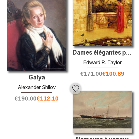
Dames élégantes par une fontaine
Edward R. Taylor
€
171.00
€
100.89
Galya
Alexander Shilov
€
190.00
€
112.10