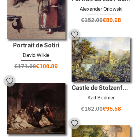
Alexander Orlowski
€
152.00
€
89.68
Portrait de Sotiri
David Wilkie
€
171.00
€
100.89
Castle de Stolzenfels, en arrière-plan de Lahneck Castle
Karl Bodmer
€
162.00
€
95.58