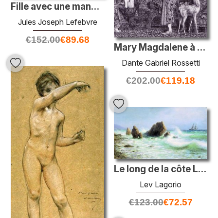
Fille avec une mandoline
Jules Joseph Lefebvre
€
152.00
€
89.68
Mary Magdalene à la porte de Simon le pharisien
Dante Gabriel Rossetti
€
202.00
€
119.18
Le long de la côte Livadia
Lev Lagorio
€
123.00
€
72.57