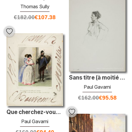
Thomas Sully
€
182.00
€
107.38
Sans titre (à moitié ivre)
Paul Gavarni
€
162.00
€
95.58
Que cherchez-vous ici, philosophe?
Paul Gavarni