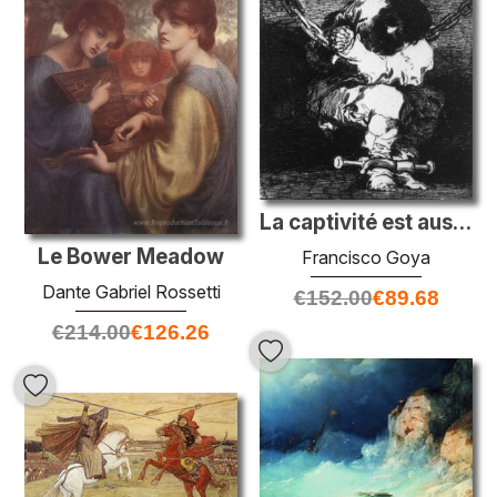
La captivité est aussi barbare que le crime
Le Bower Meadow
Francisco Goya
Dante Gabriel Rossetti
€
152.00
€
89.68
€
214.00
€
126.26