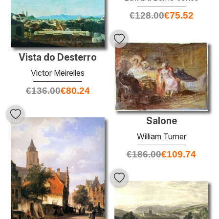
€
128.00
€
75.52
Vista do Desterro
Victor Meirelles
€
136.00
€
80.24
Salone
William Turner
€
186.00
€
109.74