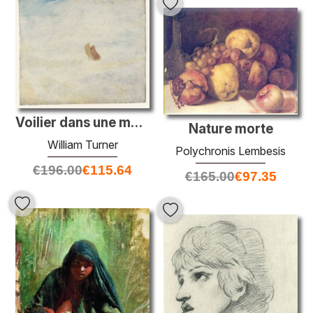
Voilier dans une mer rugueuse
Nature morte
William Turner
Polychronis Lembesis
€
196.00
€
115.64
€
165.00
€
97.35