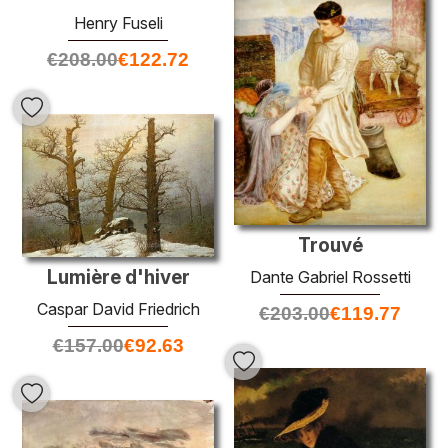
Henry Fuseli
€
208.00
€
122.72
Trouvé
Lumière d'hiver
Dante Gabriel Rossetti
Caspar David Friedrich
€
203.00
€
119.77
€
157.00
€
92.63