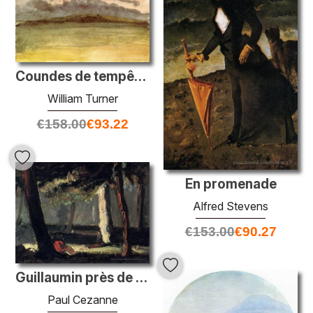
Coundes de tempête Sunset
William Turner
€
158.00
€
93.22
En promenade
Alfred Stevens
€
153.00
€
90.27
Guillaumin près de la route
Paul Cezanne