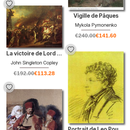
Vigille de Pâques
Mykola Pymonenko
€
240.00
€
141.60
La victoire de Lord Duncan
John Singleton Copley
€
192.00
€
113.28
Portrait de Leo Pouchkin