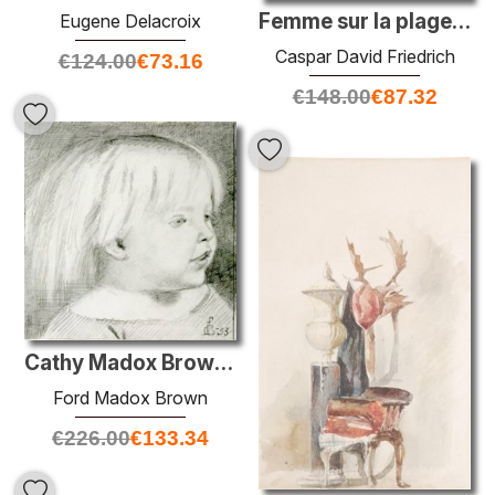
Femme sur la plage de Rugen
Eugene Delacroix
Caspar David Friedrich
€
124.00
€
73.16
€
148.00
€
87.32
Cathy Madox Brown à l'âge de trois ans
Ford Madox Brown
€
226.00
€
133.34