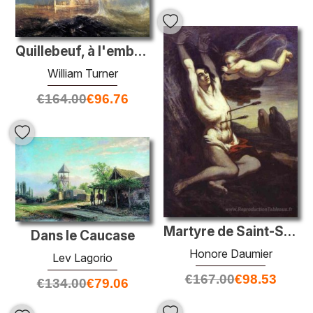
Quillebeuf, à l'embouchure de Seine
William Turner
€
164.00
€
96.76
Martyre de Saint-Sébastien
Dans le Caucase
Honore Daumier
Lev Lagorio
€
167.00
€
98.53
€
134.00
€
79.06