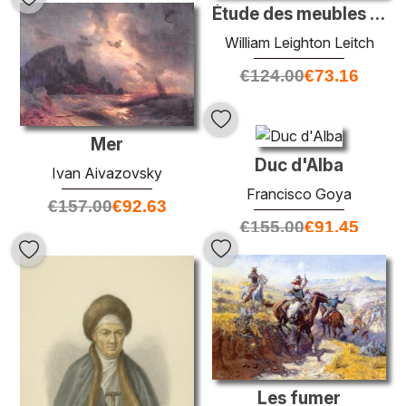
Étude des meubles Hall au château de Blair
William Leighton Leitch
€
124.00
€
73.16
Mer
Duc d'Alba
Ivan Aivazovsky
Francisco Goya
€
157.00
€
92.63
€
155.00
€
91.45
Les fumer