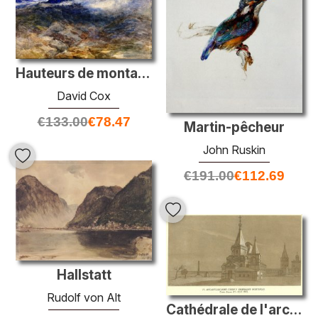
Hauteurs de montagne, Caders Idris
David Cox
€
133.00
€
78.47
Martin-pêcheur
John Ruskin
€
191.00
€
112.69
Hallstatt
Rudolf von Alt
Cathédrale de l'archange à Nizhny Novgorod