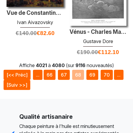
Vue de Constantinople par la lumière du soir
Ivan Aivazovsky
Vénus - Charles Martel
€
140.00
€
82.60
Gustave Dore
€
190.00
€
112.10
Affiche
4021
à
4080
(sur
9116
nouveautés)
[<< Préc]
...
66
67
68
69
70
...
[Suiv >>]
Qualité artisanaire
Chaque peinture à l'huile est minutieusement