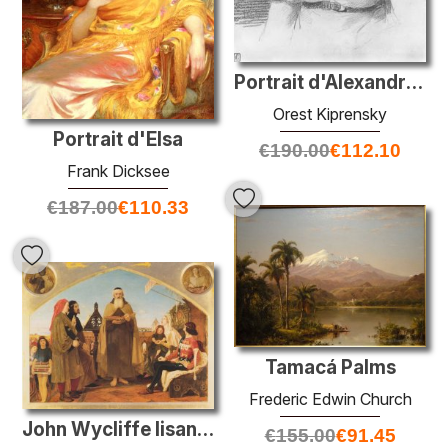
Portrait d'Alexandra Lanskaya
Orest Kiprensky
Portrait d'Elsa
€
190.00
€
112.10
Frank Dicksee
€
187.00
€
110.33
Tamacá Palms
Frederic Edwin Church
John Wycliffe lisant sa traduction de la Bible à Jean de Gaunt
€
155.00
€
91.45