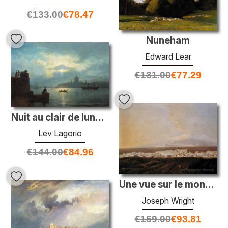
€
133.00
€
78.47
Nuneham
Edward Lear
€
131.00
€
77.29
Nuit au clair de lune à Neva
Lev Lagorio
€
144.00
€
84.96
Une vue sur le mont Etna et une ville voisine
Joseph Wright
€
159.00
€
93.81