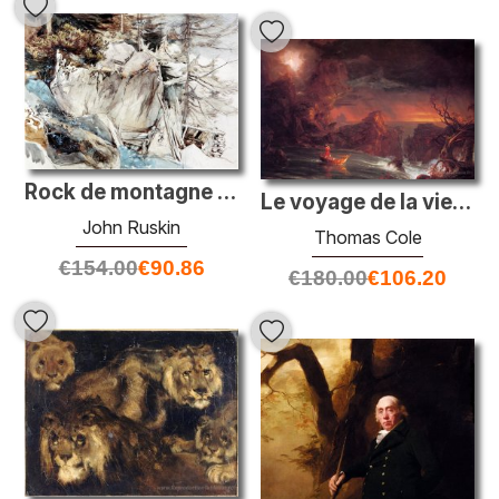
Rock de montagne et rose alpine
Le voyage de la vie: virilité
John Ruskin
Thomas Cole
€
154.00
€
90.86
€
180.00
€
106.20