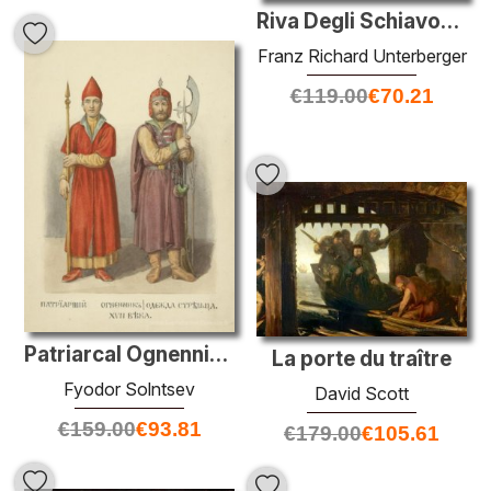
Riva Degli Schiavoni, Venise
Franz Richard Unterberger
€
119.00
€
70.21
Patriarcal Ognennik.clothes d'Archer.
La porte du traître
Fyodor Solntsev
David Scott
€
159.00
€
93.81
€
179.00
€
105.61