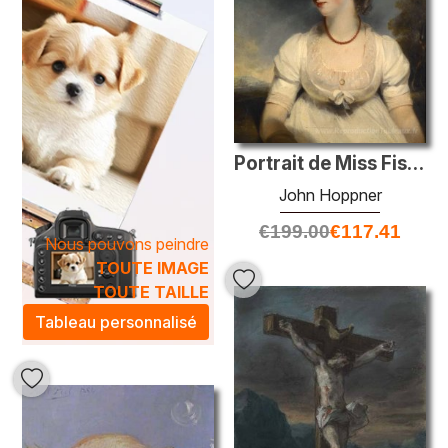
Portrait de Miss Fisher
John Hoppner
€
199.00
€
117.41
Nous pouvons peindre
TOUTE IMAGE
TOUTE TAILLE
Tableau personnalisé