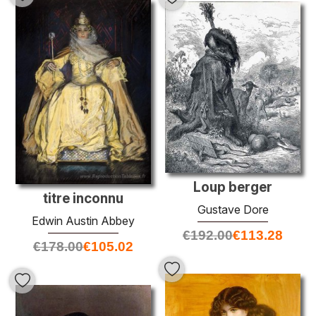
Loup berger
titre inconnu
Gustave Dore
Edwin Austin Abbey
€
192.00
€
113.28
€
178.00
€
105.02