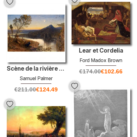
Lear et Cordelia
Ford Madox Brown
Scène de la rivière classique
€
174.00
€
102.66
Samuel Palmer
€
211.00
€
124.49