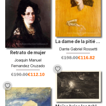
La dame de la pitié (La Donna della Finestra)
Dante Gabriel Rossetti
Retrato de mujer
€
198.00
€
116.82
Joaquin Manuel
Fernandez Cruzado
€
190.00
€
112.10