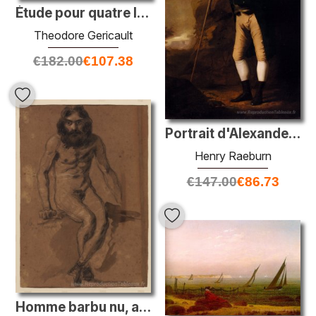
Étude pour quatre lions
Theodore Gericault
€
182.00
€
107.38
Portrait d'Alexander Keith de Ravelston, Midlothian
Henry Raeburn
€
147.00
€
86.73
Homme barbu nu, assis