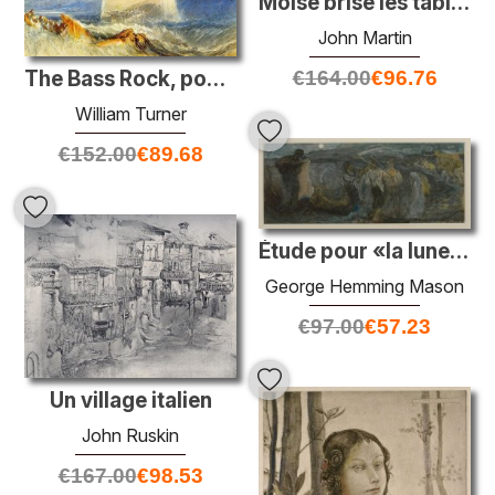
Moïse brise les tables
John Martin
€
164.00
€
96.76
The Bass Rock, pour les antiquités provinciales d'Écosse
William Turner
€
152.00
€
89.68
Étude pour «la lune de récolte»
George Hemming Mason
€
97.00
€
57.23
Un village italien
John Ruskin
€
167.00
€
98.53