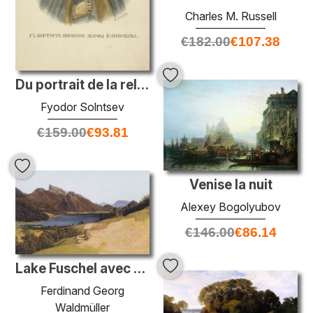
Charles M. Russell
€
182.00
€
107.38
Du portrait de la religieuse Martha Ivanovna
Fyodor Solntsev
€
159.00
€
93.81
Venise la nuit
Alexey Bogolyubov
€
146.00
€
86.14
Lake Fuschel avec Schafberg
Ferdinand Georg
Waldmüller