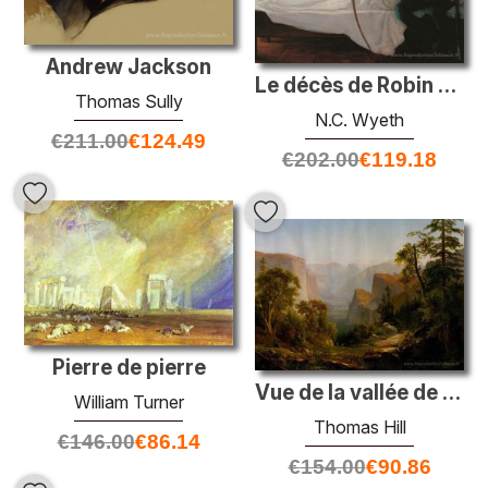
Andrew Jackson
Le décès de Robin Hood
Thomas Sully
N.C. Wyeth
€
211.00
€
124.49
€
202.00
€
119.18
Pierre de pierre
Vue de la vallée de Yosemite, en Californie
William Turner
Thomas Hill
€
146.00
€
86.14
€
154.00
€
90.86