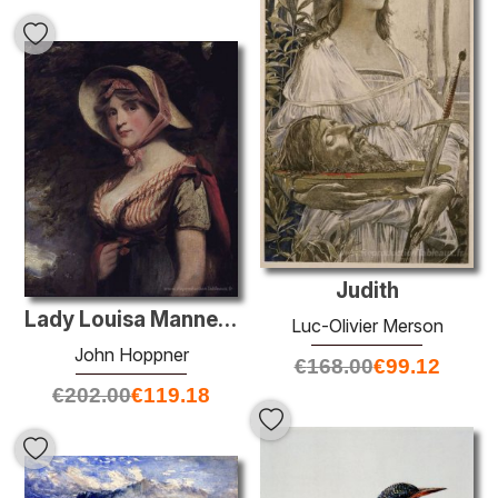
Judith
Lady Louisa Manners, comtesse de Dysart
Luc-Olivier Merson
John Hoppner
€
168.00
€
99.12
€
202.00
€
119.18