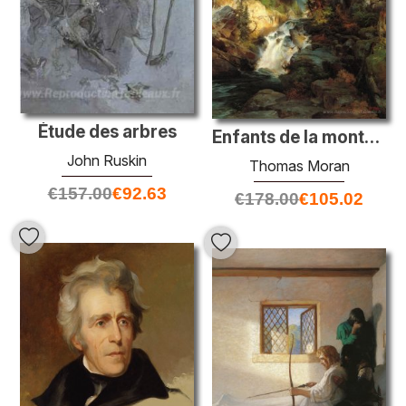
Étude des arbres
Enfants de la montagne
John Ruskin
Thomas Moran
€
157.00
€
92.63
€
178.00
€
105.02