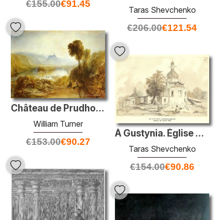
€
155.00
€
91.45
Taras Shevchenko
€
206.00
€
121.54
Château de Prudhoe, Northumberland
William Turner
À Gustynia. Église de réfectoire.
€
153.00
€
90.27
Taras Shevchenko
€
154.00
€
90.86