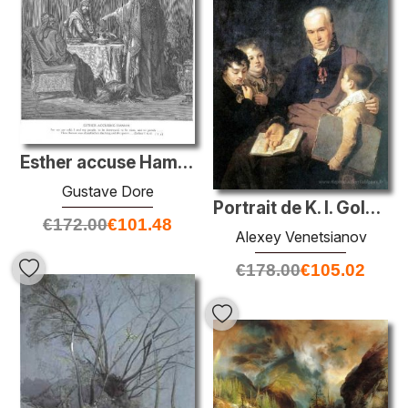
Esther accuse Haman
Gustave Dore
Portrait de K. I. Golovachevsky et des jeunes élèves de l'Académ
€
172.00
€
101.48
Alexey Venetsianov
€
178.00
€
105.02