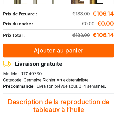
€
106.14
F5429-258
F3013-236
F1823-204
F8645-298
F6537-236
€
183.00
Prix de l’œuvre :
€
216.22
€
159.25
€
168.65
€
281.08
€
149.11
€
0.00
€
125.41
€
92.37
€
97.82
€
163.03
€
0.00
€
86.49
Prix du cadre :
€
106.14
€
183.00
Prix total :
F7034-298
F7034-296
F6731-224
F6731-226
F4827-234
€
209.01
€
209.01
€
209.01
€
209.01
€
198.17
€
121.23
€
121.23
€
121.23
€
121.23
€
114.94
Livraison gratuite
Modèle : RT040730
F8645-296
F4613-236
F5130-204
F6035-220
F2833-204
Catégorie:
Germaine Richier
Art existentialiste
€
193.85
€
150.56
€
217.06
€
195.39
€
178.74
Précommande
: Livraison prévue sous 3-4 semaines.
€
112.43
€
87.32
€
125.90
€
113.33
€
103.67
Description de la reproduction de
tableaux à l’huile