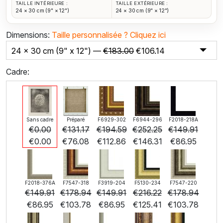
TAILLE INTÉRIEURE :
TAILLE EXTÉRIEURE :
24 × 30 cm (9" × 12")
24 × 30 cm (9" × 12")
Dimensions:
Taille personnalisée ?
Cliquez ici
24 x 30 cm (9" x 12") —
€
183.00
€
106.14
Cadre:
Sans cadre
Préparé
F6929-302
F6944-296
F2018-218A
€
0.00
€
131.17
€
194.59
€
252.25
€
149.91
€
0.00
€
76.08
€
112.86
€
146.31
€
86.95
F2018-376A
F7547-318
F3919-204
F5130-234
F7547-220
€
149.91
€
178.94
€
149.91
€
216.22
€
178.94
€
86.95
€
103.78
€
86.95
€
125.41
€
103.78