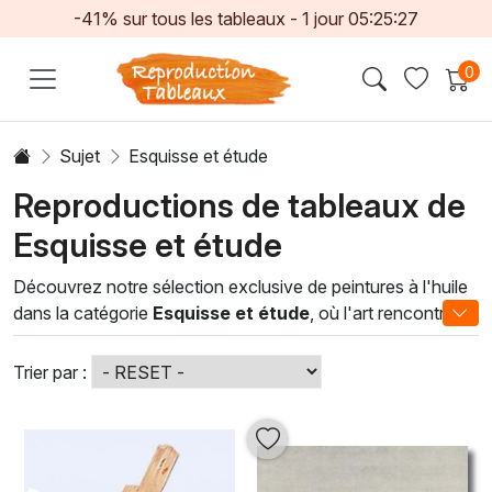
-41% sur tous les tableaux -
1
jour
05:25:25
0
Sujet
Esquisse et étude
Reproductions de tableaux de
Esquisse et étude
Découvrez notre sélection exclusive de peintures à l'huile
dans la catégorie
Esquisse et étude
, où l'art rencontre
l'émotion brute. Ces œuvres, souvent créées en tant
qu'étapes préliminaires, transcendent leur fonction initiale
Trier par :
pour offrir un aperçu fascinant de la créativité des artistes.
Chaque pièce révèle la légèreté et l'intensité du coup de
pinceau, tout en mettant en avant la texture riche et la
profondeur des couleurs que seule la peinture à l'huile peut