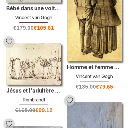
Bébé dans une voiture
Vincent van Gogh
€
179.00
€
105.61
Homme et femme vues de l'arrière
Vincent van Gogh
€
135.00
€
79.65
Jésus et l'adultère par Rembrandt
Rembrandt
€
168.00
€
99.12