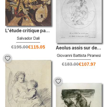
L'étude critique paranoïaque du laker de Vermeer
Salvador Dali
€
195.00
€
115.05
Aeolus assis sur des nuages
Giovanni Battista Piranesi
€
183.00
€
107.97