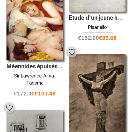
Étude d'un jeune homme avec ses mains attachées derrière son dos
Pisanello
€
152.00
€
89.68
Méennides épuisés après la danse
Sir Lawrence Alma-
Tadema
€
172.00
€
101.48