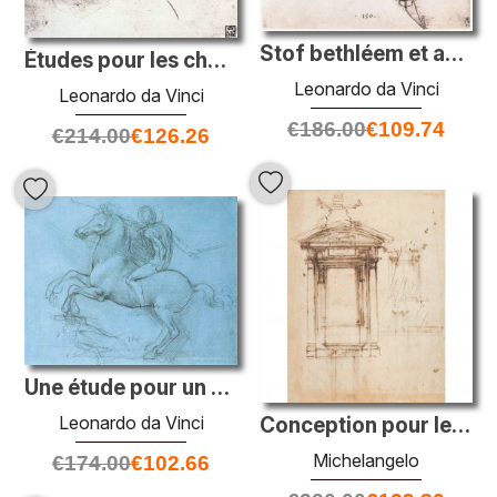
Stof bethléem et autres plantes
Études pour les chefs de deux soldats dans «La bataille d'Anghia
Leonardo da Vinci
Leonardo da Vinci
€
186.00
€
109.74
€
214.00
€
126.26
Une étude pour un monument équestre
Leonardo da Vinci
Conception pour les portes de la bibliothèque laurentienne et un
Michelangelo
€
174.00
€
102.66