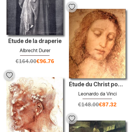
Étude de la draperie
Albrecht Durer
€
164.00
€
96.76
Étude du Christ pour la dernière souper
Leonardo da Vinci
€
148.00
€
87.32