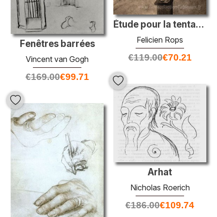
Étude pour la tentation de St. Anthony
Felicien Rops
Fenêtres barrées
€
119.00
€
70.21
Vincent van Gogh
€
169.00
€
99.71
Arhat
Nicholas Roerich
€
186.00
€
109.74