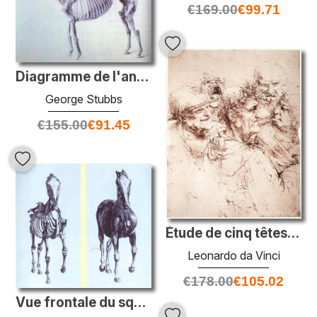
€
169.00
€
99.71
Diagramme de l'anatomie du cheval
George Stubbs
€
155.00
€
91.45
Étude de cinq têtes grotesques
Leonardo da Vinci
€
178.00
€
105.02
Vue frontale du squelette d'un cheval, étude n ° 10 de «l'anatom