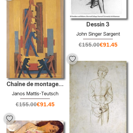
Dessin 3
John Singer Sargent
€
155.00
€
91.45
Chaîne de montage (brouillon de fresques)
Janos Mattis-Teutsch
€
155.00
€
91.45