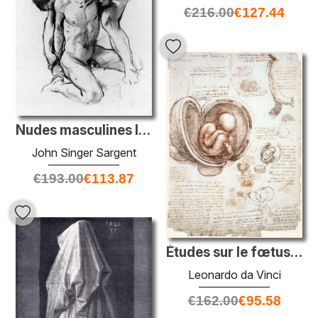
€
216.00
€
127.44
Nudes masculines lutte
John Singer Sargent
€
193.00
€
113.87
Études sur le fœtus dans l'utérus
Leonardo da Vinci
€
162.00
€
95.58