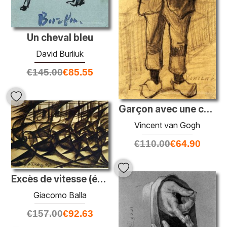
Un cheval bleu
David Burliuk
€
145.00
€
85.55
Garçon avec une casquette et des sabots
Vincent van Gogh
€
110.00
€
64.90
Excès de vitesse (étude). Vitesse abstraite.
Giacomo Balla
€
157.00
€
92.63