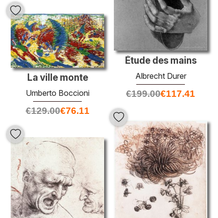
Étude des mains
Albrecht Durer
La ville monte
Umberto Boccioni
€
199.00
€
117.41
€
129.00
€
76.11