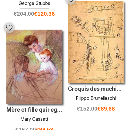
George Stubbs
€
204.00
€
120.36
Croquis des machines
Filippo Brunelleschi
€
152.00
€
89.68
Mère et fille qui regarde le bébé
Mary Cassatt
€
167.00
€
98.53