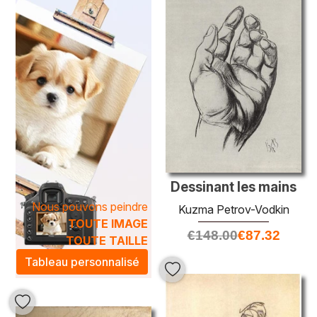
offrir.
La catégorie
Esquisse et étude
se distingue par son style
artistique unique, se situant à la croisée des chemins entre
le concept et la réalisation finale. Que ce soit des portraits,
des paysages ou des compositions abstraites, ces
tableaux peuvent transformez une pièce de votre maison
en un véritable espace d’inspiration. En intégrant ces
œuvres dans votre décoration intérieure, vous apporterez
une atmosphère artistique, raffinée et chaleureuse, tout en
témoignant de votre appréciation pour le processus créatif.
Dessinant les mains
Nous pouvons peindre
Kuzma Petrov-Vodkin
TOUTE IMAGE
€
148.00
€
87.32
TOUTE TAILLE
Tableau personnalisé