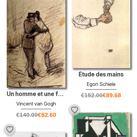
Étude des mains
Egon Schiele
Un homme et une femme vues de l'arrière
€
152.00
€
89.68
Vincent van Gogh
€
140.00
€
82.60