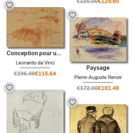
€
220.00
€
129.80
Conception pour une machine volante
Leonardo da Vinci
Paysage
€
196.00
€
115.64
Pierre-Auguste Renoir
€
172.00
€
101.48