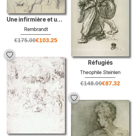
Une infirmière et un enfant alimentaire
Rembrandt
€
175.00
€
103.25
Réfugiés
Theophile Steinlen
€
148.00
€
87.32