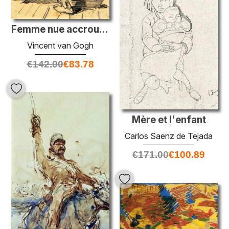
Femme nue accroupie sur un bassin
Vincent van Gogh
€
142.00
€
83.78
Mère et l'enfant
Carlos Saenz de Tejada
€
171.00
€
100.89