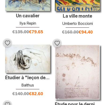
Un cavalier
La ville monte
Ilya Repin
Umberto Boccioni
€
135.00
€
79.65
€
160.00
€
94.40
Étudier à "leçon de guitare"
Balthus
€
140.00
€
82.60
Étude pour le dernier souper