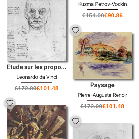
Kuzma Petrov-Vodkin
€
154.00
€
90.86
Étude sur les proportions de la tête et des yeux
Leonardo da Vinci
Paysage
€
172.00
€
101.48
Pierre-Auguste Renoir
€
172.00
€
101.48