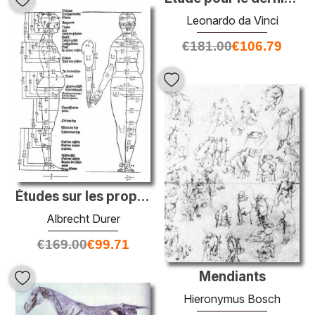
Leonardo da Vinci
€
181.00
€
106.79
Études sur les proportions du corps féminin
Albrecht Durer
€
169.00
€
99.71
Mendiants
Hieronymus Bosch