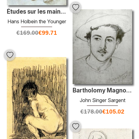
Études sur les mains d'Erasmus de Rotterdam
Hans Holbein the Younger
€
169.00
€
99.71
Bartholomy Magnosco
John Singer Sargent
€
178.00
€
105.02