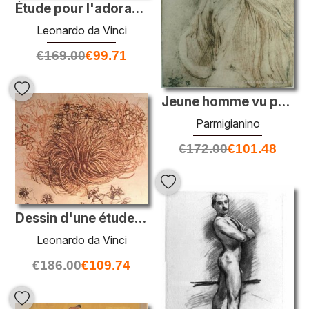
Étude pour l'adoration des mages
Leonardo da Vinci
€
169.00
€
99.71
Jeune homme vu par derrière, visage de profil
Parmigianino
€
172.00
€
101.48
Dessin d'une étude botanique
Leonardo da Vinci
€
186.00
€
109.74