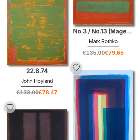
No.3 / No.13 (Magenta, noir, vert sur orange)
Mark Rothko
€
135.00
€
79.65
22.8.74
John Hoyland
€
133.00
€
78.47