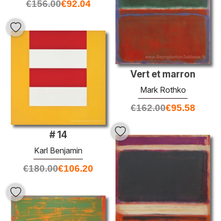
€
156.00
€
92.04
Vert et marron
Mark Rothko
€
162.00
€
95.58
# 14
Karl Benjamin
€
180.00
€
106.20