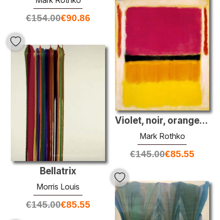
Mark Rothko
€
154.00
€
90.86
Violet, noir, orange, jaune sur blanc et rouge
Mark Rothko
€
145.00
€
85.55
Bellatrix
Morris Louis
€
145.00
€
85.55