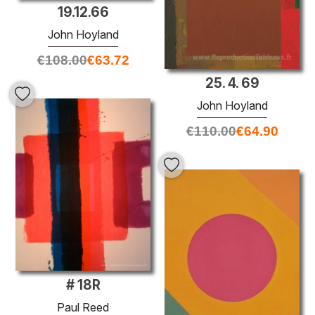
19.12.66
John Hoyland
€
108.00
€
63.72
25. 4. 69
John Hoyland
€
110.00
€
64.90
# 18R
Paul Reed