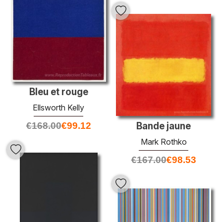
Bleu et rouge
Ellsworth Kelly
€
168.00
€
99.12
Bande jaune
Mark Rothko
€
167.00
€
98.53