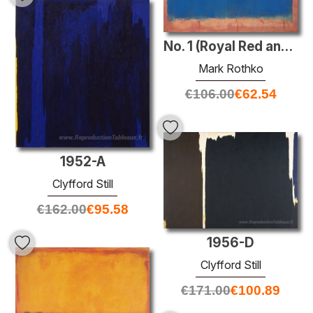
No. 1 (Royal Red and Blue)
Mark Rothko
€
106.00
€
62.54
1952-A
Clyfford Still
€
162.00
€
95.58
1956-D
Clyfford Still
€
171.00
€
100.89