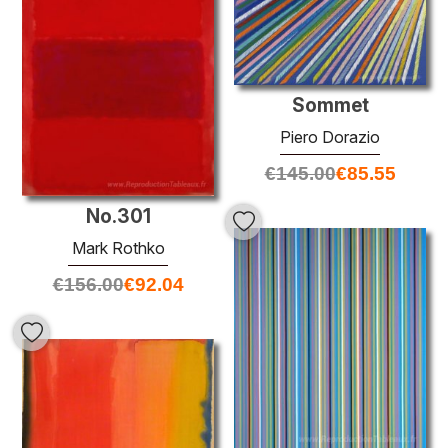
Sommet
Piero Dorazio
€
145.00
€
85.55
No.301
Mark Rothko
€
156.00
€
92.04