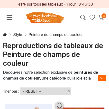
-41% sur tous les tableaux -
1
jour
19:46:28
0
Style
Peinture de champs de couleur
Reproductions de tableaux de
Peinture de champs de
couleur
Découvrez notre sélection exclusive de
peintures de
champs de couleur
, une catégorie où la joie et la
luminosité se rencontrent pour transformer votre espace.
Ces œuvres vibrantes, réalisées avec des pigments riches
Trier par :
et des techniques de peinture à l'huile soigneusement
maîtrisées, apportent une atmosphère chaleureuse et
inspirante à tout intérieur. Chaque tableau est un voyage