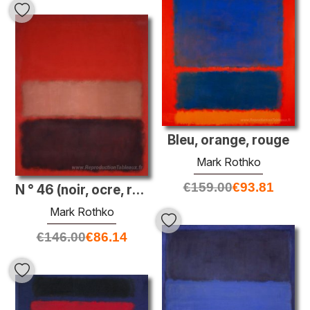
Bleu, orange, rouge
Mark Rothko
€
159.00
€
93.81
N ° 46 (noir, ocre, rouge sur le rouge)
Mark Rothko
€
146.00
€
86.14