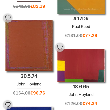
€
141.00
€
83.19
# 17DR
Paul Reed
€
131.00
€
77.29
20.5.74
John Hoyland
18.6.65
€
164.00
€
96.76
John Hoyland
€
126.00
€
74.34