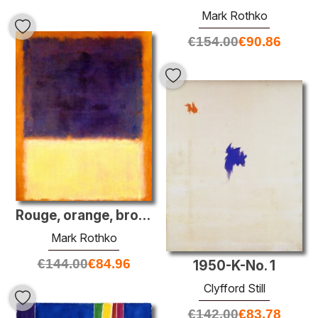
Mark Rothko
€
154.00
€
90.86
Rouge, orange, bronzage et violet
Mark Rothko
€
144.00
€
84.96
1950-K-No. 1
Clyfford Still
€
142.00
€
83.78