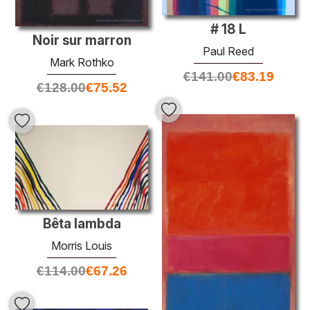
# 18 L
Noir sur marron
Paul Reed
Mark Rothko
€
141.00
€
83.19
€
128.00
€
75.52
Bêta lambda
Morris Louis
€
114.00
€
67.26