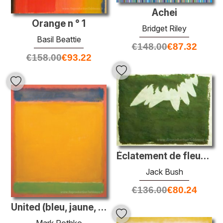
Achei
Orange n ° 1
Bridget Riley
Basil Beattie
€
148.00
€
87.32
€
158.00
€
93.22
Éclatement de fleur de pomme
Jack Bush
€
136.00
€
80.24
United (bleu, jaune, vert sur rouge)