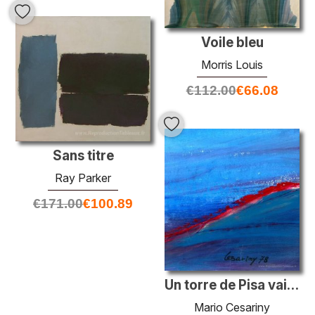
Voile bleu
Morris Louis
€
112.00
€
66.08
Sans titre
Ray Parker
€
171.00
€
100.89
Un torre de Pisa vai cair
Mario Cesariny