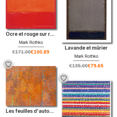
Ocre et rouge sur rouge
Mark Rothko
Lavande et mûrier
€
171.00
€
100.89
Mark Rothko
€
135.00
€
79.65
Les feuilles d'automne flottent dans la brise