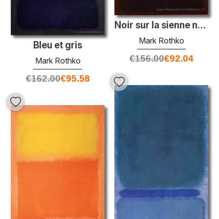
Noir sur la sienne noire sur violet
Mark Rothko
Bleu et gris
€
156.00
€
92.04
Mark Rothko
€
162.00
€
95.58