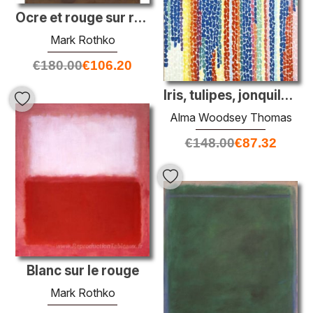
Ocre et rouge sur rouge
Mark Rothko
€
180.00
€
106.20
Iris, tulipes, jonquils et crocus
Alma Woodsey Thomas
€
148.00
€
87.32
Blanc sur le rouge
Mark Rothko