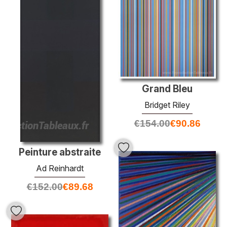
Grand Bleu
Bridget Riley
€
154.00
€
90.86
Peinture abstraite
Ad Reinhardt
€
152.00
€
89.68