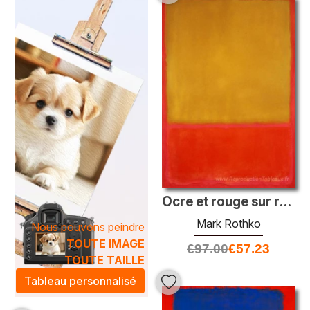
visuel à travers des paysages abstraits, où les teintes se
mêlent dans une harmonie captivante, invitant à la rêverie.
Nos
peintures de champs de couleur
sont parfaites
pour ceux qui recherchent à exprimer leur personnalité à
travers l'art, tout en embellissant leur décoration. Que ce
soit dans un salon, un bureau ou une chambre, ces
œuvres créent un point focal saisissant, stimulant la
créativité et l'évasion. Explorez notre collection et laissez-
vous envoûter par l’émotion des couleurs qui insufflent vie
et dynamisme à votre environnement.
Ocre et rouge sur rouge
Mark Rothko
Nous pouvons peindre
TOUTE IMAGE
€
97.00
€
57.23
TOUTE TAILLE
Tableau personnalisé