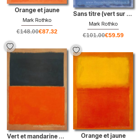
Orange et jaune
Sans titre (vert sur le bleu)
Mark Rothko
Mark Rothko
€
148.00
€
87.32
€
101.00
€
59.59
Orange et jaune
Vert et mandarine sur le rouge