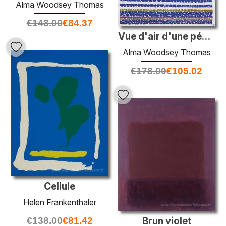
Alma Woodsey Thomas
€
143.00
€
84.37
Vue d'air d'une pépinière de printemps
Alma Woodsey Thomas
€
178.00
€
105.02
Cellule
Helen Frankenthaler
Brun violet
€
138.00
€
81.42