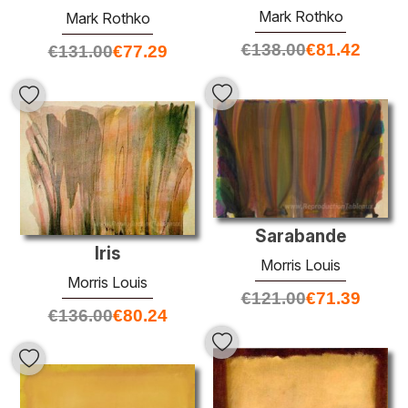
Mark Rothko
Mark Rothko
€
138.00
€
81.42
€
131.00
€
77.29
Sarabande
Iris
Morris Louis
Morris Louis
€
121.00
€
71.39
€
136.00
€
80.24