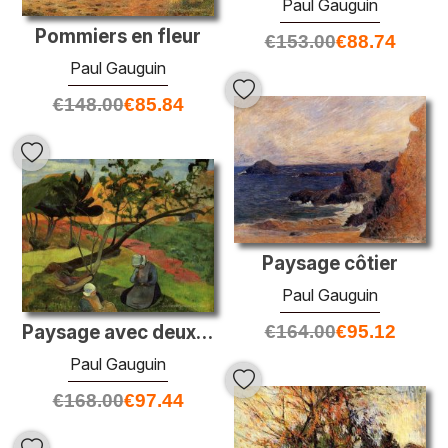
Paul Gauguin
Pommiers en fleur
€
153.00
€
88.74
Paul Gauguin
€
148.00
€
85.84
Paysage côtier
Paul Gauguin
Paysage avec deux femmes breton
€
164.00
€
95.12
Paul Gauguin
€
168.00
€
97.44