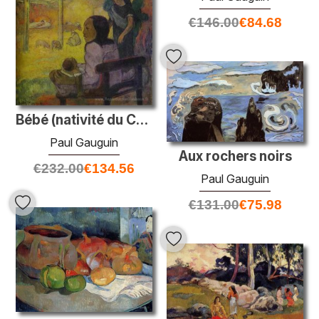
€
146.00
€
84.68
Bébé (nativité du Christ tahitien)
Paul Gauguin
Aux rochers noirs
€
232.00
€
134.56
Paul Gauguin
€
131.00
€
75.98