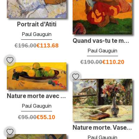
Portrait d'Atiti
Paul Gauguin
Quand vas-tu te marier?
€
196.00
€
113.68
Paul Gauguin
€
190.00
€
110.20
Nature morte avec les oranges tahitiennes
Paul Gauguin
€
95.00
€
55.10
Nature morte. Vase avec des fleurs sur la fenêtre
Paul Gauguin