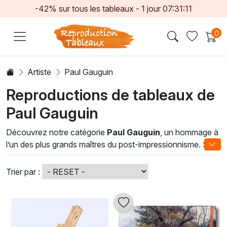
-42% sur tous les tableaux -
1
jour
07:31:09
0
Artiste
Paul Gauguin
Reproductions de tableaux de
Paul Gauguin
Découvrez notre catégorie
Paul Gauguin
, un hommage à
l’un des plus grands maîtres du post-impressionnisme. Ses
œuvres, riches en couleurs vibrantes et en motifs
exotiques, capturent l'essence de la vie insulaire et les
Trier par :
émotions humaines avec une profondeur saisissante.
Chaque peinture à l'huile offre une fenêtre sur un monde
où la nature et l'esprit se rencontrent, invitant le spectateur
à une introspection visuelle.