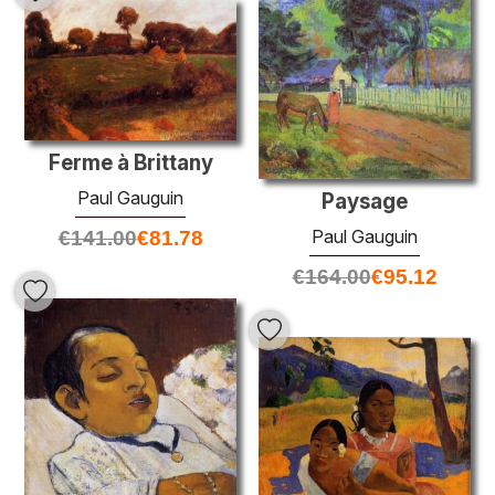
Ferme à Brittany
Paul Gauguin
Paysage
Paul Gauguin
€
141.00
€
81.78
€
164.00
€
95.12