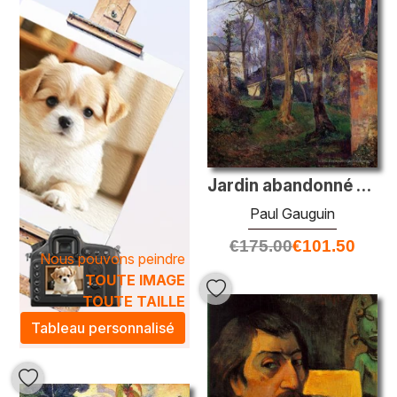
Les techniques artistiques de Gauguin, telles que
l'utilisation audacieuse de la couleur et les compositions
saisissantes, transforment chaque toile en une expression
personnelle unique. En intégrant une œuvre de cette
catégorie dans votre intérieur, vous ne choisirez pas
seulement une pièce décorative, mais également une
source d'inspiration qui enrichira l'atmosphère de votre
espace de vie. Laissez-vous séduire par la magie de
Paul
Gauguin
et transformez votre environnement en une
Jardin abandonné à Rouen
galerie d'art où chaque regard raconte une histoire.
Paul Gauguin
€
175.00
€
101.50
Nous pouvons peindre
TOUTE IMAGE
TOUTE TAILLE
Tableau personnalisé