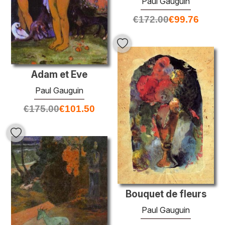
Paul Gauguin
€
172.00
€
99.76
Adam et Eve
Paul Gauguin
€
175.00
€
101.50
Bouquet de fleurs
Paul Gauguin