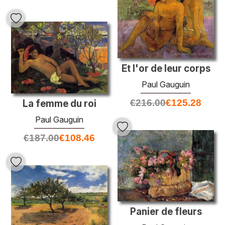
Et l'or de leur corps
Paul Gauguin
€
216.00
€
125.28
La femme du roi
Paul Gauguin
€
187.00
€
108.46
Panier de fleurs