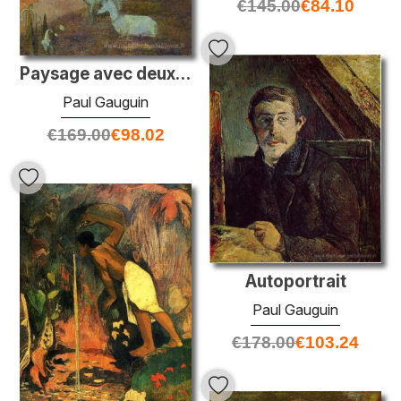
€
145.00
€
84.10
Paysage avec deux chèvres
Paul Gauguin
€
169.00
€
98.02
Autoportrait
Paul Gauguin
€
178.00
€
103.24