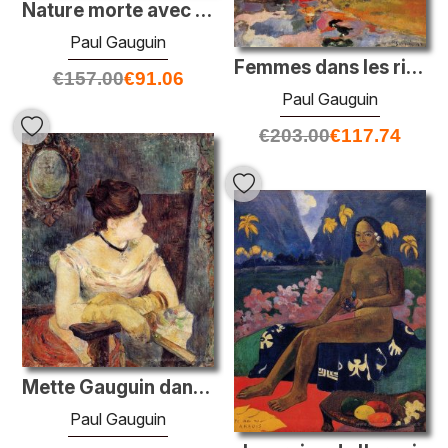
Nature morte avec oignons, betterave et imprimé japonais
Paul Gauguin
Femmes dans les rives de la rivière
€
157.00
€
91.06
Paul Gauguin
€
203.00
€
117.74
Mette Gauguin dans une robe de soirée
Paul Gauguin