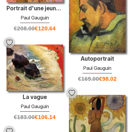
Portrait d'une jeune femme, Vaite (Jeanne) Goupil
Paul Gauguin
€
208.00
€
120.64
Autoportrait
Paul Gauguin
€
169.00
€
98.02
La vague
Paul Gauguin
€
183.00
€
106.14