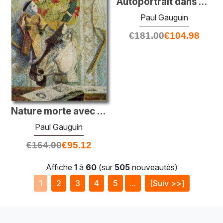
Autoportrait dans un chapeau
Paul Gauguin
€
181.00
€
104.98
Nature morte avec la tête de Horse
Paul Gauguin
€
164.00
€
95.12
Affiche
1
à
60
(sur
505
nouveautés)
1
2
3
4
5
...
[Suiv >>]