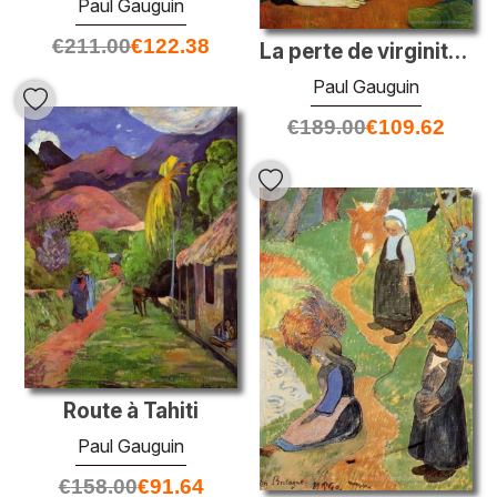
Paul Gauguin
€
211.00
€
122.38
La perte de virginité (éveil du printemps)
Paul Gauguin
€
189.00
€
109.62
Route à Tahiti
Paul Gauguin
€
158.00
€
91.64