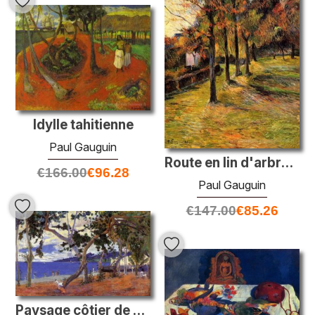
Idylle tahitienne
Paul Gauguin
Route en lin d'arbre, Rouen
€
166.00
€
96.28
Paul Gauguin
€
147.00
€
85.26
Paysage côtier de Martinique