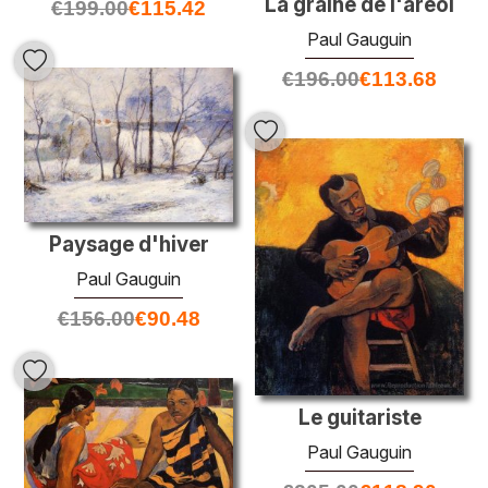
La graine de l'areoi
€
199.00
€
115.42
Paul Gauguin
€
196.00
€
113.68
Paysage d'hiver
Paul Gauguin
€
156.00
€
90.48
Le guitariste
Paul Gauguin