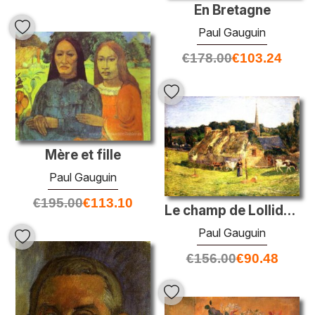
En Bretagne
Paul Gauguin
€
178.00
€
103.24
Mère et fille
Paul Gauguin
€
195.00
€
113.10
Le champ de Lollidon et l'église de Pont-Aven
Paul Gauguin
€
156.00
€
90.48