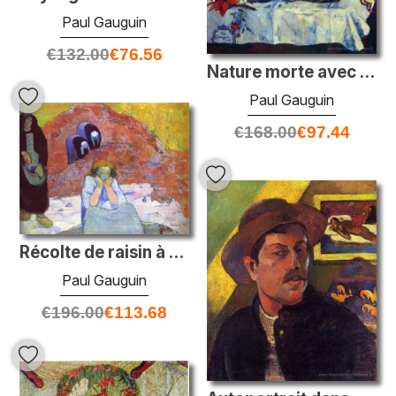
Paul Gauguin
€
132.00
€
76.56
Nature morte avec des perroquets
Paul Gauguin
€
168.00
€
97.44
Récolte de raisin à Arles
Paul Gauguin
€
196.00
€
113.68