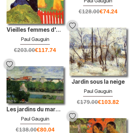
Paul Gauguin
€
128.00
€
74.24
Vieilles femmes d'Arles
Paul Gauguin
€
203.00
€
117.74
Jardin sous la neige
Paul Gauguin
€
179.00
€
103.82
Les jardins du marché de Vaugirard
Paul Gauguin
€
138.00
€
80.04