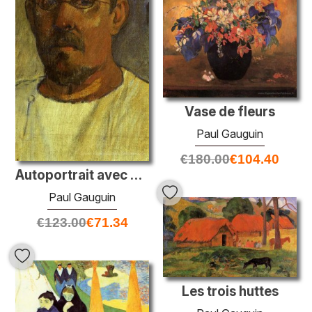
Vase de fleurs
Paul Gauguin
€
180.00
€
104.40
Autoportrait avec des lunettes
Paul Gauguin
€
123.00
€
71.34
Les trois huttes