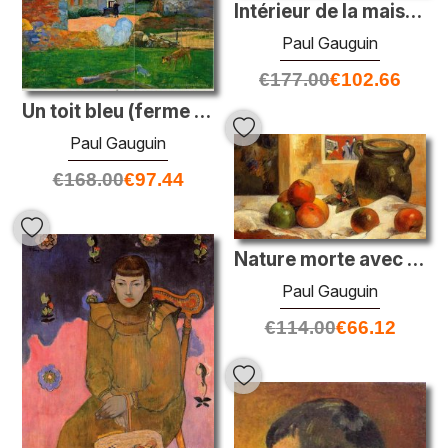
Intérieur de la maison du peintre, rue Carcel
Paul Gauguin
€
177.00
€
102.66
Un toit bleu (ferme à Pouldu)
Paul Gauguin
€
168.00
€
97.44
Nature morte avec imprimé japonais
Paul Gauguin
€
114.00
€
66.12