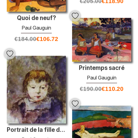
€
205.00
€
118.90
Quoi de neuf?
Paul Gauguin
€
184.00
€
106.72
Printemps sacré
Paul Gauguin
€
190.00
€
110.20
Portrait de la fille de Gaugin Aline