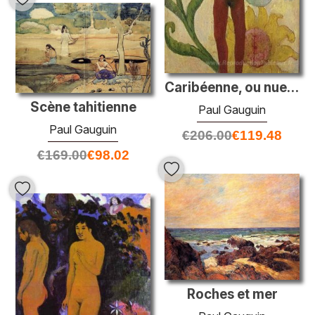
Caribéenne, ou nue féminine avec des tournesols
Scène tahitienne
Paul Gauguin
Paul Gauguin
€
206.00
€
119.48
€
169.00
€
98.02
Roches et mer