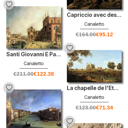
Capriccio avec des ruines et bâtiments classiques
Canaletto
€
164.00
€
95.12
Santi Giovanni E Paolo et la Scuola de San Marco
Canaletto
€
211.00
€
122.38
La chapelle de l'Eton College
Canaletto
€
123.00
€
71.34