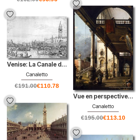
Venise: La Canale di San Marco avec le Bucintoro à l'ancre
Canaletto
€
191.00
€
110.78
Vue en perspective avec le portique
Canaletto
€
195.00
€
113.10