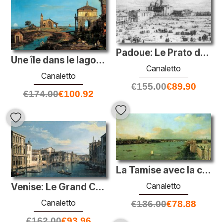
Padoue: Le Prato della Valle avec le Père Noël Giustinia et l'ég
Une île dans le lagon avec une passerelle et une église
Canaletto
Canaletto
€
155.00
€
89.90
€
174.00
€
100.92
La Tamise avec la cathédrale Saint-Paul
Canaletto
Venise: Le Grand Canal de Palazzo Flangini à l'église de San Mar
Canaletto
€
136.00
€
78.88
€
162.00
€
93.96