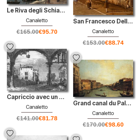
Le Riva degli Schiavoni
Canaletto
San Francesco Della Vigna, Church et Campo
Canaletto
€
165.00
€
95.70
€
153.00
€
88.74
Capriccio avec un portique
Grand canal du Palazzo Balbi
Canaletto
Canaletto
€
141.00
€
81.78
€
170.00
€
98.60