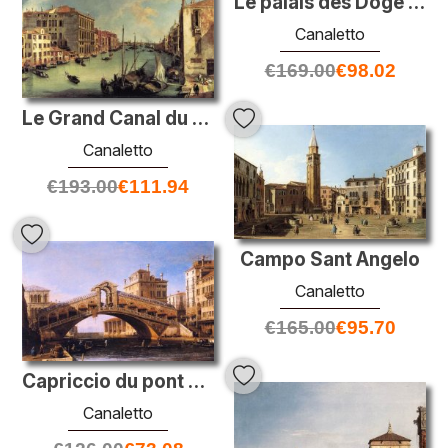
Le palais des Doge avec la Piazza di San Marco
Canaletto
€
169.00
€
98.02
Le Grand Canal du Campo San Vio, Venise
Canaletto
€
193.00
€
111.94
Campo Sant Angelo
Canaletto
€
165.00
€
95.70
Capriccio du pont Rialto avec le lagon au-delà
Canaletto