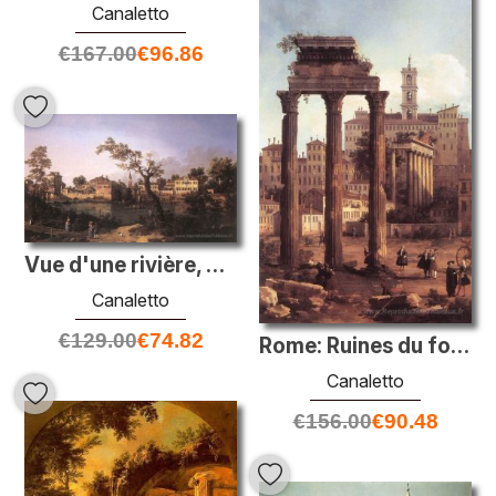
Canaletto
€
167.00
€
96.86
Vue d'une rivière, peut-être à Padoue
Canaletto
€
129.00
€
74.82
Rome: Ruines du forum, regardant vers le Capitole
Canaletto
€
156.00
€
90.48