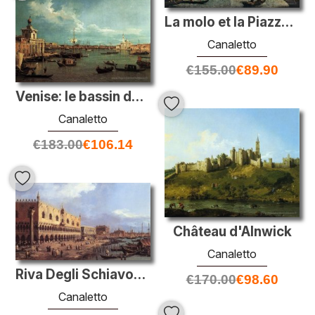
La molo et la Piazzetta San Marco, Venise
Canaletto
€
155.00
€
89.90
Venise: le bassin de la Giudecca
Canaletto
€
183.00
€
106.14
Château d'Alnwick
Canaletto
Riva Degli Schiavoni: Regarder l'Est
€
170.00
€
98.60
Canaletto