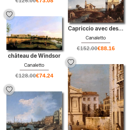
€
126.00
€
73.08
Capriccio avec des motifs vénitiens
Canaletto
€
152.00
€
88.16
château de Windsor
Canaletto
€
128.00
€
74.24