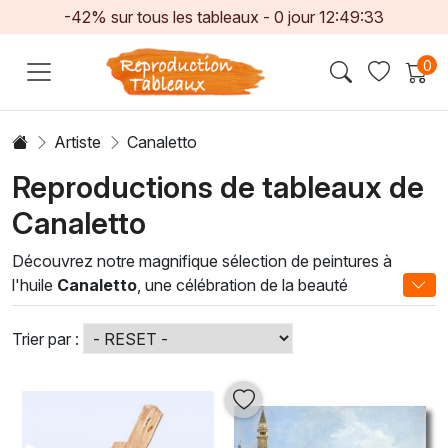
-42% sur tous les tableaux -
0
jour
12:49:31
0
Artiste
Canaletto
Reproductions de tableaux de
Canaletto
Découvrez notre magnifique sélection de peintures à
l'huile
Canaletto
, une célébration de la beauté
architecturale et des paysages pittoresques. Ces œuvres,
inspirées par le maître vénitien du XVIIIe siècle, capturent
Trier par :
l'essence même de Venise et de ses canaux
emblématiques. Chaque toile, réalisée avec un souci du
détail minutieux, transporte le spectateur vers des scènes
vibrantes, où la lumière et l'ombre dansent sur des façades