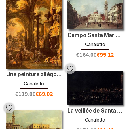
Campo Santa Maria Formosa
Canaletto
€
164.00
€
95.12
Une peinture allégorique de la tombe de Lord Somers
Canaletto
€
119.00
€
69.02
La veillée de Santa Marta
Canaletto