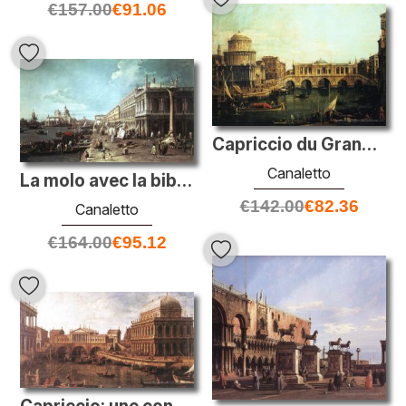
€
157.00
€
91.06
Capriccio du Grand Canal avec un pont de Rialto imaginaire et d'
Canaletto
La molo avec la bibliothèque et l'entrée du Grand Canal
€
142.00
€
82.36
Canaletto
€
164.00
€
95.12