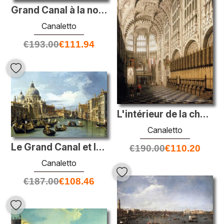
Grand Canal à la nord-est du Palazzo Balbi jusqu'au pont Rialto
Canaletto
€
193.00
€
111.94
L'intérieur de la chapelle Henry VII dans l'abbaye de Westminste
Canaletto
Le Grand Canal et l'Église du Salute
€
190.00
€
110.20
Canaletto
€
187.00
€
108.46