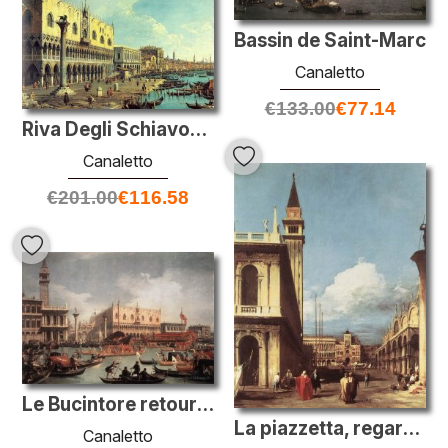
Bassin de Saint-Marc
Canaletto
€
133.00
€
77.14
Riva Degli Schiavoni à l'est
Canaletto
€
201.00
€
116.58
Le Bucintore retourne à la molo le jour de l'ascension
La piazzetta, regardant vers la tour de l'horloge
Canaletto