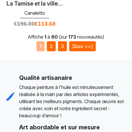
La Tamise et la ville de Londres de Richmond House
Canaletto
€
196.00
€
113.68
Affiche
1
à
60
(sur
173
nouveautés)
1
2
3
[Suiv >>]
Qualité artisanaire
Chaque peinture à l'huile est minutieusement
réalisée à la main par des artistes expérimentés,
utilisant les meilleurs pigments. Chaque œuvre est
créée avec soin et notre ingrédient secret :
beaucoup d’amour !
Art abordable et sur mesure