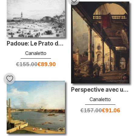
Padoue: Le Prato della Valle avec le Père Noël Giustinia et l'ég
Canaletto
€
155.00
€
89.90
Perspective avec un portique
Canaletto
€
157.00
€
91.06