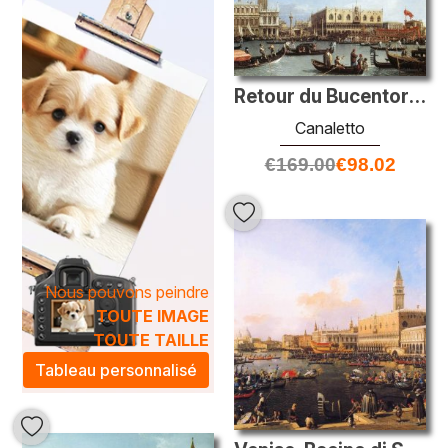
historiques.
Les peintures à l'huile
Canaletto
rendent hommage à des
techniques artistiques telles que le clair-obscur et la
perspective, permettant aux artistes de créer des
Retour du Bucentoro à la molo le jour de l'ascension
compositions harmonieuses et dynamiques. En intégrant
ces œuvres dans votre intérieur, vous apportez une
Canaletto
touche raffinée et intemporelle à votre espace, tout en
€
169.00
€
98.02
stimulant la créativité et l'imagination. Transformez votre
décoration avec l'élégance intemporelle des toiles
Canaletto
, un choix parfait pour les amateurs d'art et les
passionnés de design.
Nous pouvons peindre
TOUTE IMAGE
TOUTE TAILLE
Tableau personnalisé