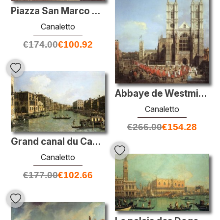
Piazza San Marco avec la basilique
Canaletto
€
174.00
€
100.92
Abbaye de Westminster, avec une procession de chevaliers du bain
Canaletto
€
266.00
€
154.28
Grand canal du Campo Santa Sofia vers le pont Rialto
Canaletto
€
177.00
€
102.66