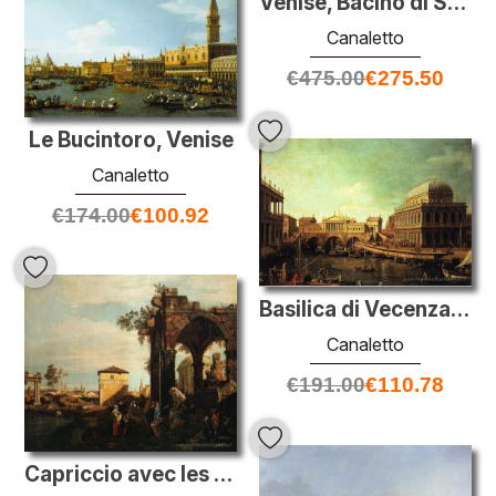
Venise, Bacino di San Marco le jour de l'ascension
Canaletto
€
475.00
€
275.50
Le Bucintoro, Venise
Canaletto
€
174.00
€
100.92
Basilica di Vecenza et le Ponte de Rialto
Canaletto
€
191.00
€
110.78
Capriccio avec les ruines et Porta Portello à Padoue