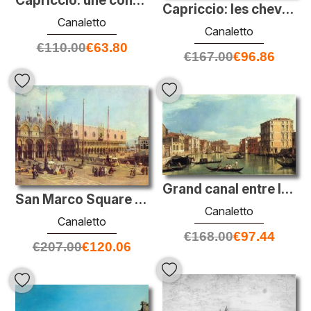
Capriccio: une conception palladienne pour le pont Rialto, avec
Capriccio: les chevaux de San Marco dans la Piazzetta
Canaletto
Canaletto
€
110.00
€
63.80
€
167.00
€
96.86
Grand canal entre le Palazzo Bembo et la vendramin Palazzo
San Marco Square (Venise)
Canaletto
Canaletto
€
168.00
€
97.44
€
207.00
€
120.06