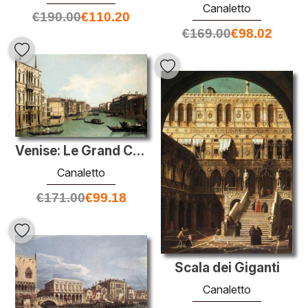
Canaletto
€
190.00
€
110.20
€
169.00
€
98.02
Venise: Le Grand Canal, à l'aspect nord-est de Palazzo Balbi au
Canaletto
€
171.00
€
99.18
Scala dei Giganti
Canaletto