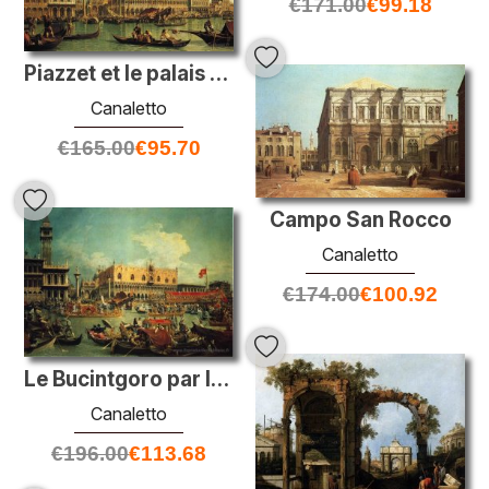
€
171.00
€
99.18
Piazzet et le palais Doge S du Bacino di San Marco
Canaletto
€
165.00
€
95.70
Campo San Rocco
Canaletto
€
174.00
€
100.92
Le Bucintgoro par la molo le jour de l'ascension
Canaletto
€
196.00
€
113.68