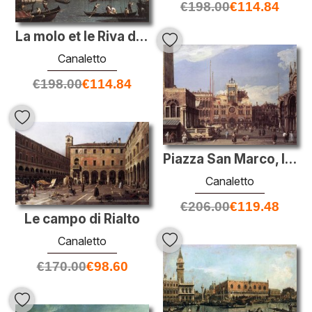
€
198.00
€
114.84
La molo et le Riva degli Schiavoni du bassin de Saint-Marc
Canaletto
€
198.00
€
114.84
Piazza San Marco, la Torre dell'Orologio
Canaletto
€
206.00
€
119.48
Le campo di Rialto
Canaletto
€
170.00
€
98.60