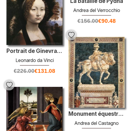
La bataille de Pydna
Andrea del Verrocchio
€
156.00
€
90.48
Portrait de Ginevra Benci
Leonardo da Vinci
€
226.00
€
131.08
Monument équestre à Niccolo da Tolentino
Andrea del Castagno