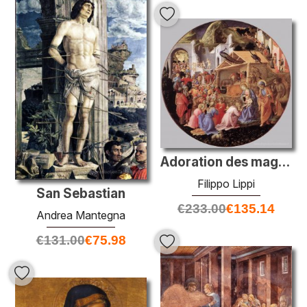
Adoration des mages
Filippo Lippi
San Sebastian
€
233.00
€
135.14
Andrea Mantegna
€
131.00
€
75.98