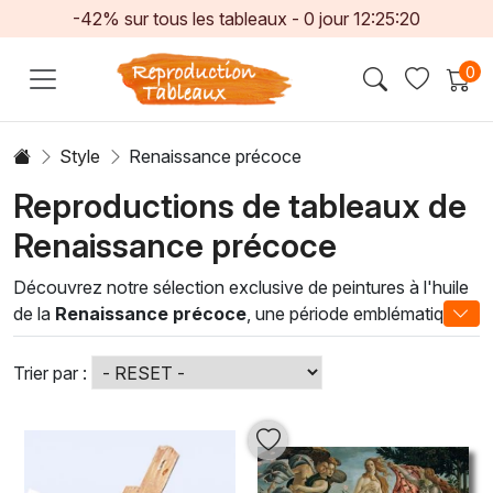
-42% sur tous les tableaux -
0
jour
12:25:17
0
Style
Renaissance précoce
Reproductions de tableaux de
Renaissance précoce
Découvrez notre sélection exclusive de peintures à l'huile
de la
Renaissance précoce
, une période emblématique
de l'histoire de l'art qui témoigne d'un retour flamboyant
aux valeurs esthétiques et intellectuelles de l'Antiquité. Nos
Trier par :
œuvres, créées selon des techniques traditionnelles,
capturent la lumière et la couleur avec une profondeur
inégalée, révélant des scènes fascinantes de la vie
quotidienne, de la mythologie et de la religion. Chaque toile