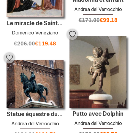
Andrea del Verrocchio
€
171.00
€
99.18
Le miracle de Saint-Zenobius
Domenico Veneziano
€
206.00
€
119.48
Putto avec Dolphin
Statue équestre du Condottiere Bartolomeo Colleoni
Andrea del Verrocchio
Andrea del Verrocchio