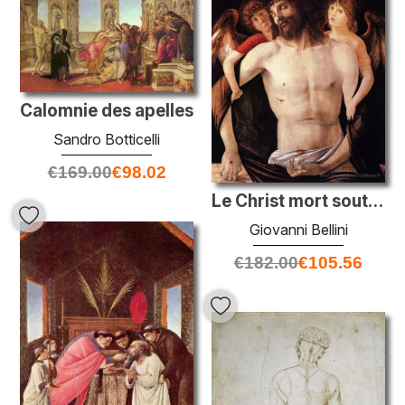
Calomnie des apelles
Sandro Botticelli
€
169.00
€
98.02
Le Christ mort soutenu par deux anges
Giovanni Bellini
€
182.00
€
105.56