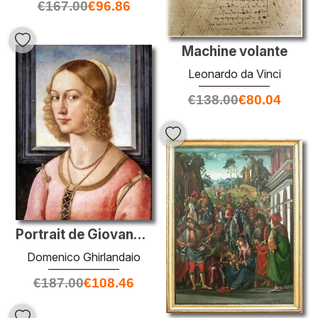
€
167.00
€
96.86
Machine volante
Leonardo da Vinci
€
138.00
€
80.04
Portrait de Giovanna Tornabuoni
Domenico Ghirlandaio
€
187.00
€
108.46