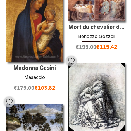
Mort du chevalier de Celano
Benozzo Gozzoli
€
199.00
€
115.42
Madonna Casini
Masaccio
€
179.00
€
103.82