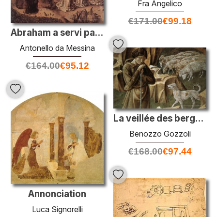
Fra Angelico
€
171.00
€
99.18
Abraham a servi par trois anges
Antonello da Messina
€
164.00
€
95.12
La veillée des bergers (détail)
Benozzo Gozzoli
€
168.00
€
97.44
Annonciation
Luca Signorelli