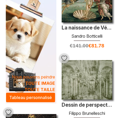
est un véritable hommage à l'ingéniosité des maîtres de
cette époque.
Laissez-vous séduire par la richesse des détails et
l'émotion qui émanent de nos peintures à l'huile de la
Renaissance précoce
. Que vous soyez un amateur d’art
La naissance de Vénus
ou un collectionneur avisé, ces œuvres sublimeront votre
Sandro Botticelli
espace tout en apportant une atmosphère artistique
unique. Offrez à votre intérieur une touche d'élégance
€
141.00
€
81.78
intemporelle et plongez dans l'univers fascinant des
artistes qui ont façonné notre vision du monde.
Nous pouvons peindre
TOUTE IMAGE
TOUTE TAILLE
Tableau personnalisé
Dessin de perspective pour l'église de Santo Spirito à Florence
Filippo Brunelleschi