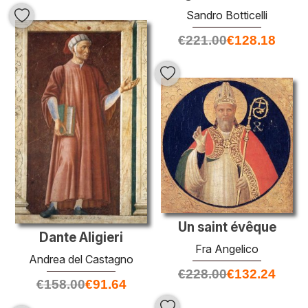
Sandro Botticelli
€
221.00
€
128.18
Un saint évêque
Dante Aligieri
Fra Angelico
Andrea del Castagno
€
228.00
€
132.24
€
158.00
€
91.64