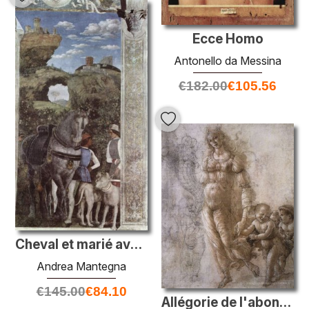
Ecce Homo
Antonello da Messina
€
182.00
€
105.56
Cheval et marié avec des chiens de chasse, de la caméra degli sp
Andrea Mantegna
€
145.00
€
84.10
Allégorie de l'abondance