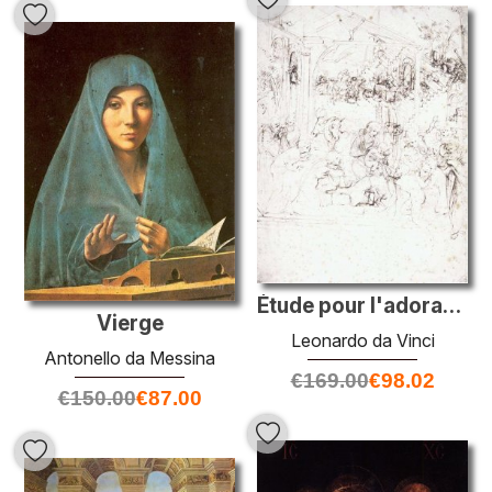
Étude pour l'adoration des mages
Vierge
Leonardo da Vinci
Antonello da Messina
€
169.00
€
98.02
€
150.00
€
87.00