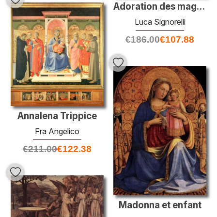
Adoration des mages
Luca Signorelli
€
186.00
€
107.88
Annalena Trippice
Fra Angelico
€
211.00
€
122.38
Madonna et enfant