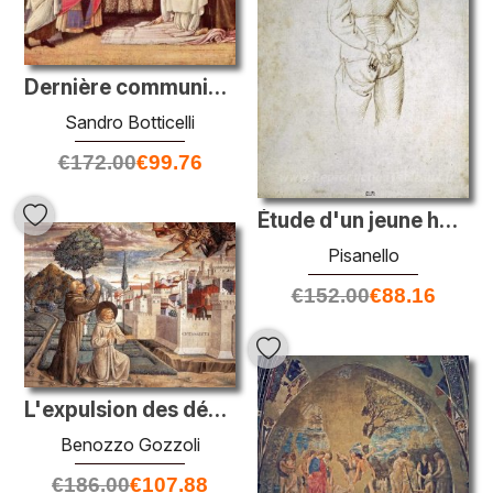
Dernière communion de St Jerome
Sandro Botticelli
€
172.00
€
99.76
Étude d'un jeune homme avec ses mains attachées derrière son dos
Pisanello
€
152.00
€
88.16
L'expulsion des démons d'Arezzo
Benozzo Gozzoli
€
186.00
€
107.88