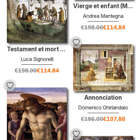
Vierge et enfant (Madonna de l'humilité)
Andrea Mantegna
€
198.00
€
114.84
Testament et mort de Moïse (détail)
Luca Signorelli
€
198.00
€
114.84
Annonciation
Domenico Ghirlandaio
€
186.00
€
107.88