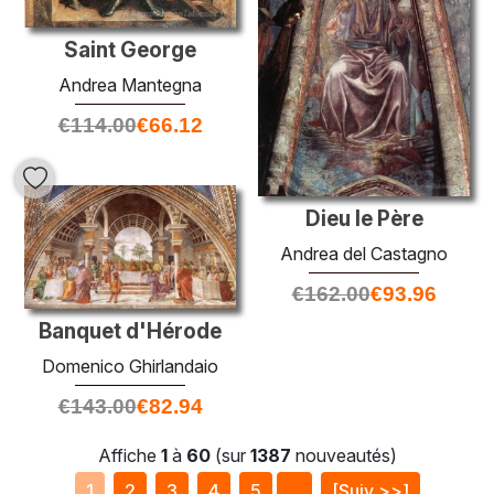
Saint George
Andrea Mantegna
€
114.00
€
66.12
Dieu le Père
Andrea del Castagno
€
162.00
€
93.96
Banquet d'Hérode
Domenico Ghirlandaio
€
143.00
€
82.94
Affiche
1
à
60
(sur
1387
nouveautés)
1
2
3
4
5
...
[Suiv >>]