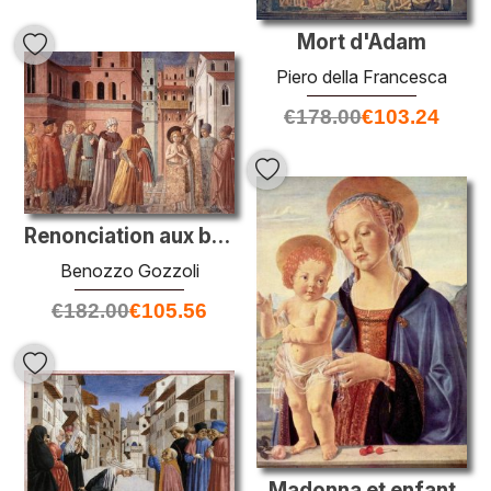
Mort d'Adam
Piero della Francesca
€
178.00
€
103.24
Renonciation aux biens du monde et à l'évêque d'Assisi robes St.
Benozzo Gozzoli
€
182.00
€
105.56
Madonna et enfant