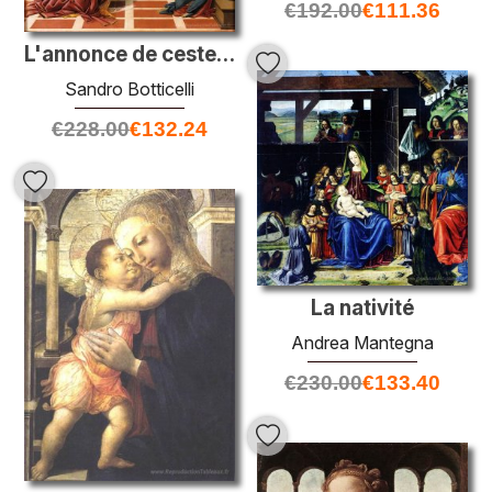
€
192.00
€
111.36
L'annonce de cestello
Sandro Botticelli
€
228.00
€
132.24
La nativité
Andrea Mantegna
€
230.00
€
133.40