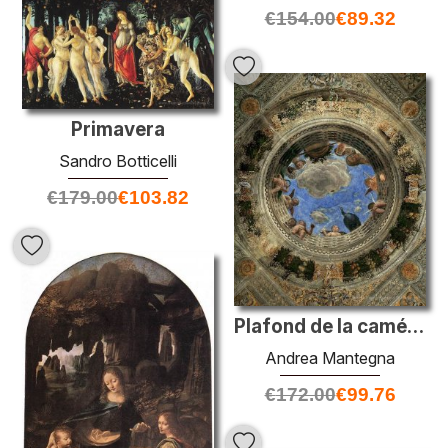
€
154.00
€
89.32
Primavera
Sandro Botticelli
€
179.00
€
103.82
Plafond de la caméra picta ou caméra degli sposi
Andrea Mantegna
€
172.00
€
99.76