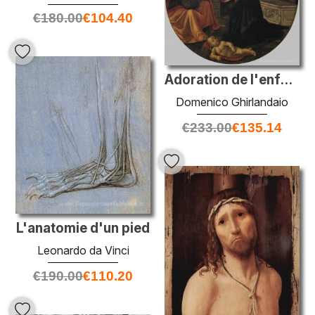
€
180.00
€
104.40
Adoration de l'enfant
Domenico Ghirlandaio
€
233.00
€
135.14
L'anatomie d'un pied
Leonardo da Vinci
€
190.00
€
110.20