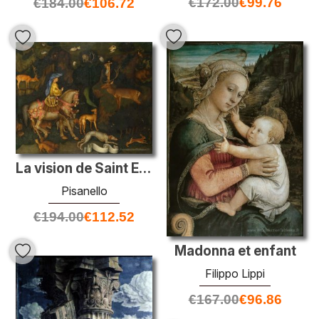
€
172.00
€
99.76
€
184.00
€
106.72
La vision de Saint Eustace
Pisanello
€
194.00
€
112.52
Madonna et enfant
Filippo Lippi
€
167.00
€
96.86