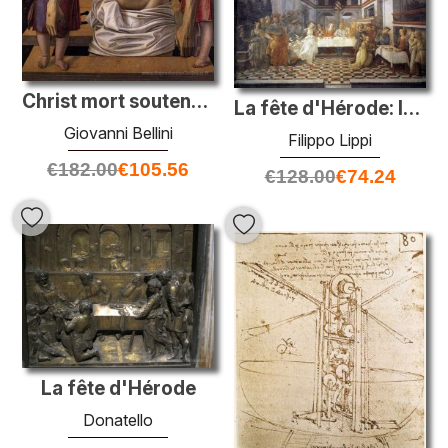
Christ mort soutenu par deux anges
La fête d'Hérode: la danse de Salome
Giovanni Bellini
Filippo Lippi
€
182.00
€
105.56
€
128.00
€
74.24
La fête d'Hérode
Donatello