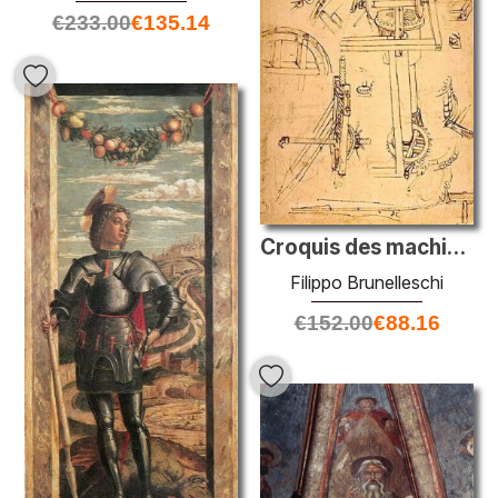
€
233.00
€
135.14
Croquis des machines
Filippo Brunelleschi
€
152.00
€
88.16