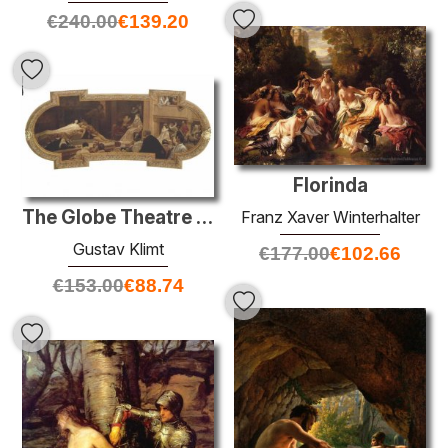
€
240.00
€
139.20
Florinda
The Globe Theatre à Londres
Franz Xaver Winterhalter
Gustav Klimt
€
177.00
€
102.66
€
153.00
€
88.74