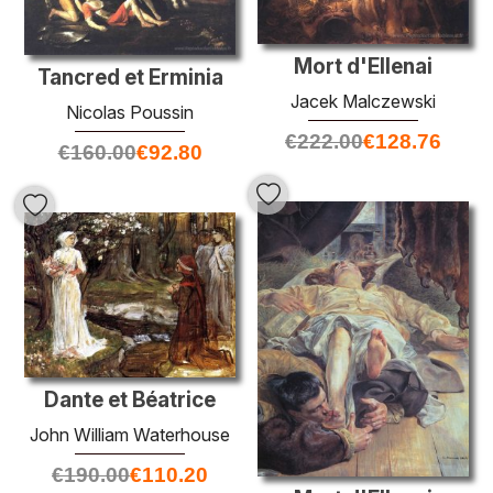
Mort d'Ellenai
Tancred et Erminia
Jacek Malczewski
Nicolas Poussin
€
222.00
€
128.76
€
160.00
€
92.80
Dante et Béatrice
John William Waterhouse
€
190.00
€
110.20