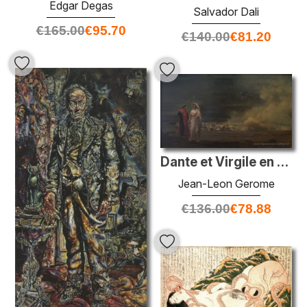
Edgar Degas
Salvador Dali
€
165.00
€
95.70
€
140.00
€
81.20
Dante et Virgile en enfer
Jean-Leon Gerome
€
136.00
€
78.88