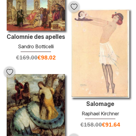
Calomnie des apelles
Sandro Botticelli
€
169.00
€
98.02
Salomage
Raphael Kirchner
€
158.00
€
91.64