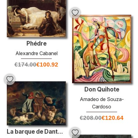
Phédre
Alexandre Cabanel
€
174.00
€
100.92
Don Quihote
Amadeo de Souza-
Cardoso
€
208.00
€
120.64
La barque de Dante (Dante et Virgile dans les enfers)