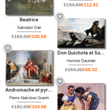
€
194.00
€
112.52
Beatrice
Salvador Dali
€
182.00
€
105.56
Don Quichote et Sancho Panza dans les montagnes
Honore Daumier
€
154.00
€
89.32
Andromache et pyrrhus
Pierre-Narcisse Guerin
€
181.00
€
104.98