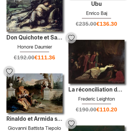
Ubu
Enrico Baj
€
235.00
€
136.30
Don Quichote et Sancho Pansa se reposent sous un arbre
Honore Daumier
€
192.00
€
111.36
La réconciliation des Montagues et des Capulets
Frederic Leighton
€
190.00
€
110.20
Rinaldo et Armida sont surpris par Ubaldo et Carlo
Giovanni Battista Tiepolo