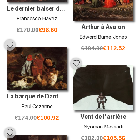
Le dernier baiser de Roméo et Juliette
Francesco Hayez
Arthur à Avalon
€
170.00
€
98.60
Edward Burne-Jones
€
194.00
€
112.52
La barque de Dante (après Delacroix)
Paul Cezanne
Vent de l'arrière
€
174.00
€
100.92
Nyoman Masriadi
€
182.00
€
105.56