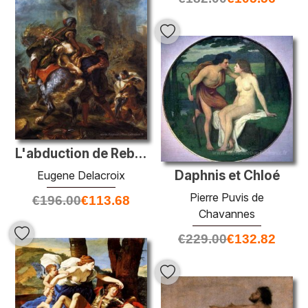
L'abduction de Rebecca
Daphnis et Chloé
Eugene Delacroix
Pierre Puvis de
€
196.00
€
113.68
Chavannes
€
229.00
€
132.82