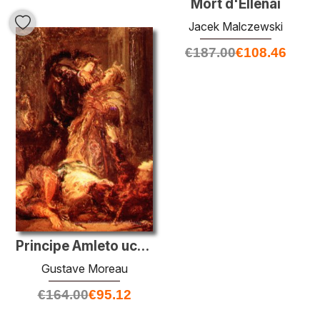
Mort d'Ellenai
Jacek Malczewski
€
187.00
€
108.46
Principe Amleto uccidere RE
Gustave Moreau
€
164.00
€
95.12