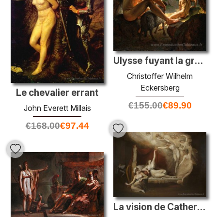
Ulysse fuyant la grotte de Polyphème
Christoffer Wilhelm
Eckersberg
Le chevalier errant
€
155.00
€
89.90
John Everett Millais
€
168.00
€
97.44
La vision de Catherine d'Aragon