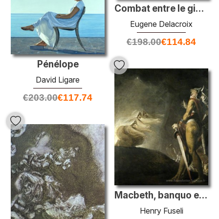
Combat entre le giaour et le pacha
Eugene Delacroix
€
198.00
€
114.84
Pénélope
David Ligare
€
203.00
€
117.74
Macbeth, banquo et sorcières
Henry Fuseli