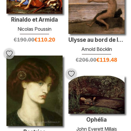
Rinaldo et Armida
Nicolas Poussin
Ulysse au bord de la mer
€
190.00
€
110.20
Arnold Böcklin
€
206.00
€
119.48
Ophélia
John Everett Millais