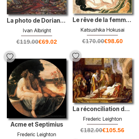
Le rêve de la femme du pêcheur
La photo de Dorian Gray
Katsushika Hokusai
Ivan Albright
€
170.00
€
98.60
€
119.00
€
69.02
La réconciliation des Montagues et des Capulets
Frederic Leighton
Acme et Septimius
€
182.00
€
105.56
Frederic Leighton