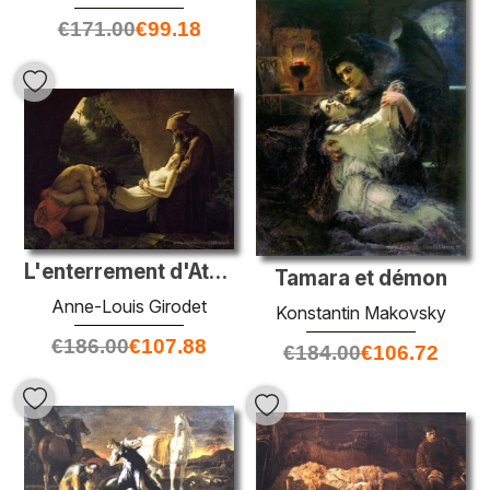
€
171.00
€
99.18
L'enterrement d'Atala
Tamara et démon
Anne-Louis Girodet
Konstantin Makovsky
€
186.00
€
107.88
€
184.00
€
106.72