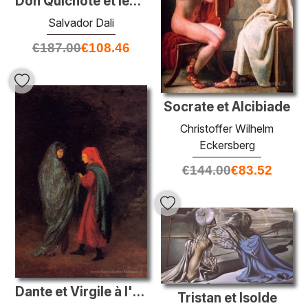
Don Quichote et les moulins à vent
Salvador Dali
€
187.00
€
108.46
Socrate et Alcibiade
Christoffer Wilhelm
Eckersberg
€
144.00
€
83.52
Dante et Virgile à l'entrée de l'enfer
Tristan et Isolde