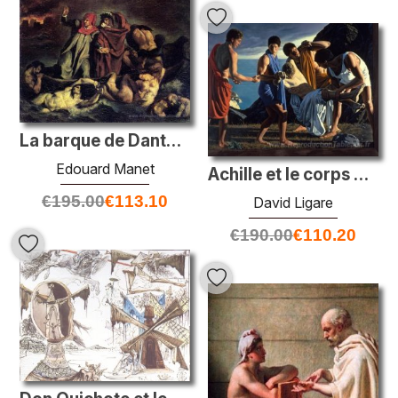
La barque de Dante (copie après Delacroix)
Edouard Manet
Achille et le corps de Patroclus
€
195.00
€
113.10
David Ligare
€
190.00
€
110.20