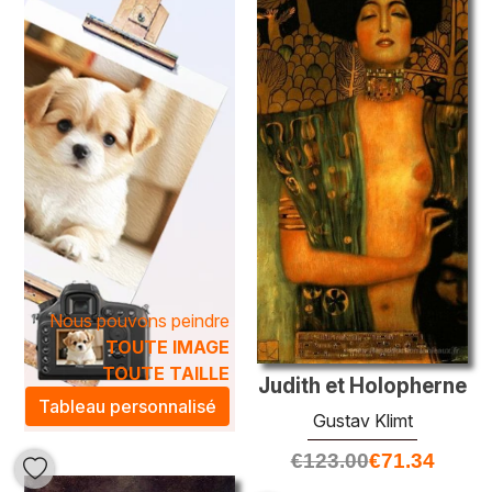
Les techniques artistiques utilisées dans nos œuvres
littéraires sont aussi variées que leurs sujets. Allant du
réalisme méticuleux aux touches impressionnistes, chaque
peinture est un chef-d’œuvre qui saura enrichir votre
espace. En intégrant une œuvre de notre catégorie
Littéraire
dans votre décor, vous créerez une
atmosphère artistique qui suscite la curiosité et stimule
l’imagination, transformant votre maison en un véritable
sanctuaire de la culture et de la créativité.
Nous pouvons peindre
TOUTE IMAGE
TOUTE TAILLE
Judith et Holopherne
Tableau personnalisé
Gustav Klimt
€
123.00
€
71.34