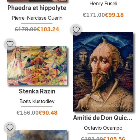
Henry Fuseli
Phaedra et hippolyte
€
171.00
€
99.18
Pierre-Narcisse Guerin
€
178.00
€
103.24
Stenka Razin
Boris Kustodiev
€
156.00
€
90.48
Amitié de Don Quichote
Octavio Ocampo
€
182.00
€
105.56