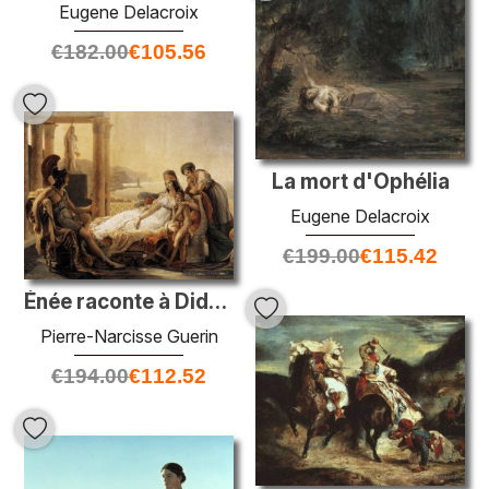
Eugene Delacroix
€
182.00
€
105.56
La mort d'Ophélia
Eugene Delacroix
€
199.00
€
115.42
Énée raconte à Dido les malheurs de la ville de Troie
Pierre-Narcisse Guerin
€
194.00
€
112.52