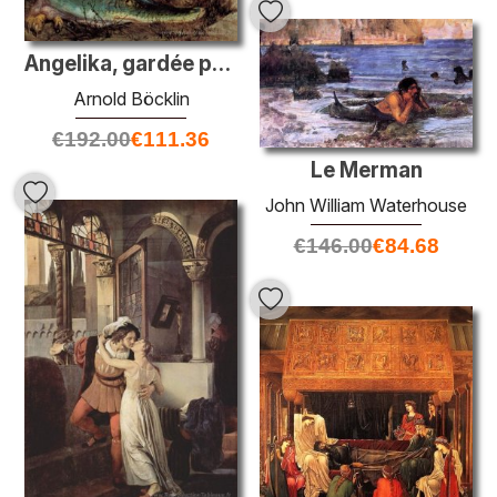
Angelika, gardée par un dragon (Angelica et Ruggiero)
Arnold Böcklin
€
192.00
€
111.36
Le Merman
John William Waterhouse
€
146.00
€
84.68