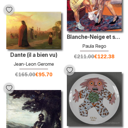
Blanche-Neige et sa belle-mère
Paula Rego
Dante (il a bien vu)
€
211.00
€
122.38
Jean-Leon Gerome
€
165.00
€
95.70