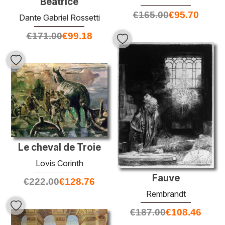
Beatrice
€
165.00
€
95.70
Dante Gabriel Rossetti
€
171.00
€
99.18
Le cheval de Troie
Lovis Corinth
Fauve
€
222.00
€
128.76
Rembrandt
€
187.00
€
108.46