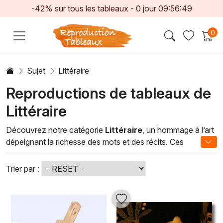
-42% sur tous les tableaux -
0
jour
09:56:47
0
Sujet
Littéraire
Reproductions de tableaux de
Littéraire
Découvrez notre catégorie
Littéraire
, un hommage à l’art
dépeignant la richesse des mots et des récits. Ces
peintures à l'huile, créées par des artistes passionnés,
explorent des thèmes variés, allant des citations inspirantes
Trier par :
aux scènes emblématiques de la littérature. Chaque toile
est une invitation à plonger dans un univers où les mots
prennent vie, apportant une dose d'évasion et
d'introspection à votre intérieur.