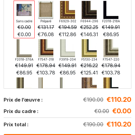
Sans cadre
Préparé
F6929-302
F6944-296
F2018-218A
€
0.00
€
131.17
€
194.59
€
252.25
€
149.91
€
0.00
€
76.08
€
112.86
€
146.31
€
86.95
F2018-376A
F7547-318
F3919-204
F5130-234
F7547-220
€
149.91
€
178.94
€
149.91
€
216.22
€
178.94
€
86.95
€
103.78
€
86.95
€
125.41
€
103.78
€
110.20
F5429-258
F3013-236
F1823-204
F8645-298
F6537-236
€
190.00
Prix de l’œuvre :
€
216.22
€
159.25
€
168.65
€
281.08
€
149.11
€
0.00
€
125.41
€
92.37
€
97.82
€
163.03
€
0.00
€
86.49
Prix du cadre :
€
110.20
€
190.00
Prix total :