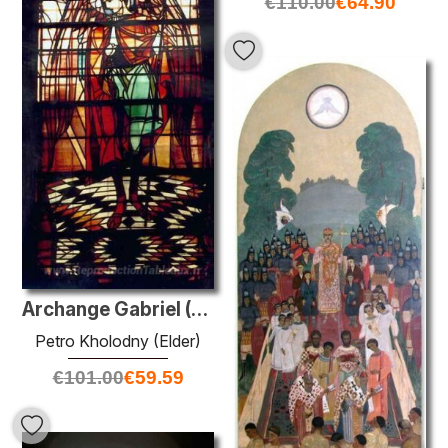
€
110.00
€
64.90
Archange Gabriel (Église de l'Assomption de la Vierge bénie
Petro Kholodny (Elder)
€
101.00
€
59.59