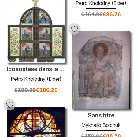
Petro Kholodny (Elder)
€
164.00
€
96.76
Iconostase dans la chapelle du Saint-Esprit du séminaire théolog
Petro Kholodny (Elder)
€
180.00
€
106.20
Sans titre
Mykhailo Boichuk
€
150.00
€
88.50