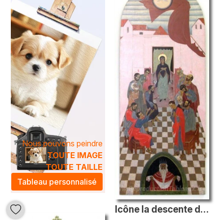
spiritualité, apportant une touche intemporelle à votre
intérieur.
Les peintures à l'huile
Néo-byzantin
que nous proposons
sont le fruit d'un savoir-faire artisanal, mettant en avant un
équilibre subtil entre abstraction et représentation
figurative. En intégrant ces œuvres dans votre espace de
vie, vous invitez une atmosphère artistique unique, propice
à la contemplation et à l'admiration. Transformez votre
environnement avec ces créations inspirantes, qui ne
manqueront pas d’éveiller les sens et d’initier des
conversations passionnantes.
Nous pouvons peindre
TOUTE IMAGE
TOUTE TAILLE
Tableau personnalisé
Icône la descente du Saint-Esprit