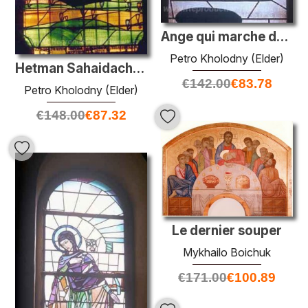
Ange qui marche du triptyque l'annonciation
Petro Kholodny (Elder)
Hetman Sahaidachny et Cosaques ukrainiens
€
142.00
€
83.78
Petro Kholodny (Elder)
€
148.00
€
87.32
Le dernier souper
Mykhailo Boichuk
€
171.00
€
100.89