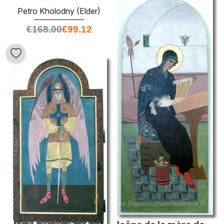
Petro Kholodny (Elder)
€
168.00
€
99.12