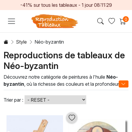
-41% sur tous les tableaux -
1
jour
08:11:28
0
Style
Néo-byzantin
Reproductions de tableaux de
Néo-byzantin
Découvrez notre catégorie de peintures à l'huile
Néo-
byzantin
, où la richesse des couleurs et la profondeur des
textures s'unissent pour créer des œuvres d'art
fascinantes. Inspiré par l'art byzantin traditionnel, ce style
Trier par :
moderne réinterprète les motifs religieux et les icônes
sacrées à travers une palette vibrante et des techniques de
peinture à l'huile soigneusement maîtrisées. Chaque
tableau devient une fenêtre sur des siècles d'histoire et de