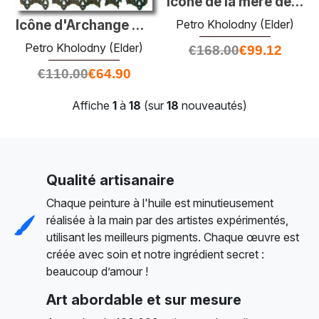
Icône de la mère de Dieu
Petro Kholodny (Elder)
Icône d'Archange Michael
Petro Kholodny (Elder)
€
168.00
€
99.12
€
110.00
€
64.90
Affiche
1
à
18
(sur
18
nouveautés)
Qualité artisanaire
Chaque peinture à l'huile est minutieusement
réalisée à la main par des artistes expérimentés,
utilisant les meilleurs pigments. Chaque œuvre est
créée avec soin et notre ingrédient secret :
beaucoup d’amour !
Art abordable et sur mesure