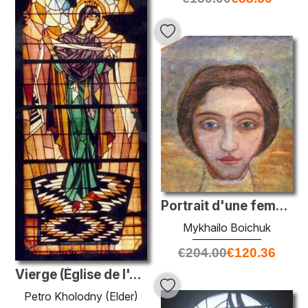
Portrait d'une femme
Mykhailo Boichuk
€
204.00
€
120.36
Vierge (Église de l'Assomption de la Sainte Vierge Marie)
Petro Kholodny (Elder)