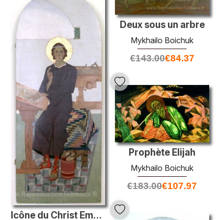
Deux sous un arbre
Mykhailo Boichuk
€
143.00
€
84.37
Prophète Elijah
Mykhailo Boichuk
€
183.00
€
107.97
Icône du Christ Emmanuel