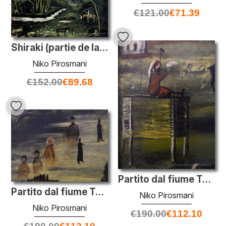
€
121.00
€
71.39
Shiraki (partie de la tapisserie en six peintures)
Niko Pirosmani
€
152.00
€
89.68
Partito dal fiume Tskheniszkali (frammento)
Partito dal fiume Tskheniszkali (frammento)
Niko Pirosmani
Niko Pirosmani
€
190.00
€
112.10