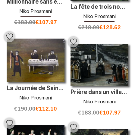
Millionnaire sans enfant et les pauvres avec des enfants
La fête de trois nobles dans la vallée
Niko Pirosmani
Niko Pirosmani
€
183.00
€
107.97
€
218.00
€
128.62
La Journée de Saint George à Bolnisi (fragment)
Prière dans un village
Niko Pirosmani
Niko Pirosmani
€
190.00
€
112.10
€
183.00
€
107.97