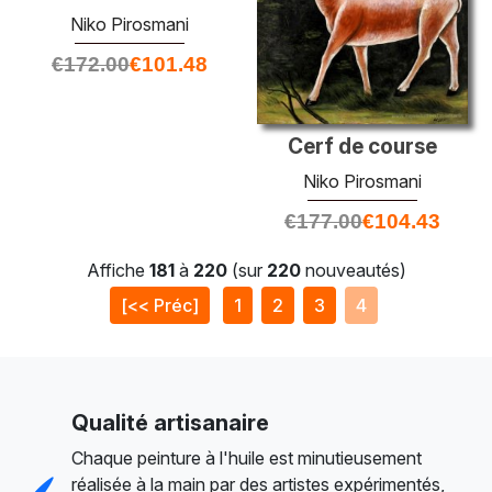
Niko Pirosmani
€
172.00
€
101.48
Cerf de course
Niko Pirosmani
€
177.00
€
104.43
Affiche
181
à
220
(sur
220
nouveautés)
[<< Préc]
1
2
3
4
Qualité artisanaire
Chaque peinture à l'huile est minutieusement
réalisée à la main par des artistes expérimentés,