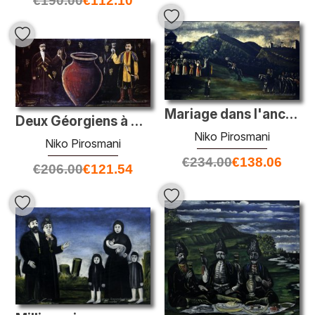
€
190.00
€
112.10
Mariage dans l'ancienne Géorgie
Deux Géorgiens à Marani
Niko Pirosmani
Niko Pirosmani
€
234.00
€
138.06
€
206.00
€
121.54