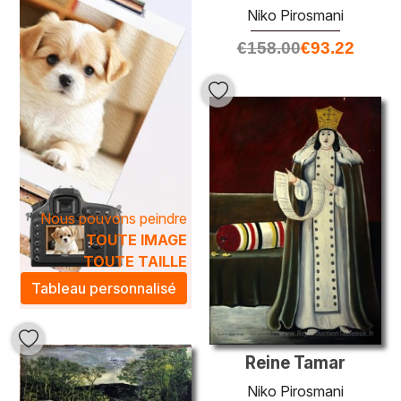
Niko Pirosmani
€
158.00
€
93.22
Nous pouvons peindre
TOUTE IMAGE
TOUTE TAILLE
Tableau personnalisé
Reine Tamar
Niko Pirosmani