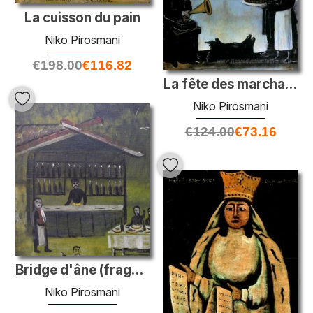
La cuisson du pain
Niko Pirosmani
€
198.00
€
116.82
La fête des marchands tbilisiens accompagnés du gramophone
Niko Pirosmani
€
124.00
€
73.16
Bridge d'âne (fragment)
Niko Pirosmani