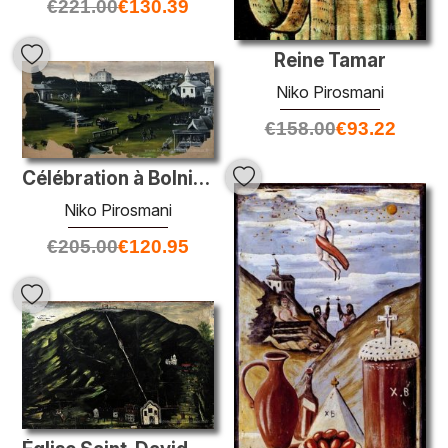
€
221.00
€
130.39
Reine Tamar
Niko Pirosmani
€
158.00
€
93.22
Célébration à Bolnisi-Khachini
Niko Pirosmani
€
205.00
€
120.95