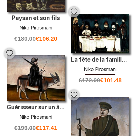
Paysan et son fils
Niko Pirosmani
€
180.00
€
106.20
La fête de la famille Kupreishvili
Niko Pirosmani
€
172.00
€
101.48
Guérisseur sur un âne
Niko Pirosmani
€
199.00
€
117.41