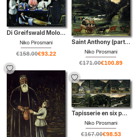
Di Greifswald Molokani
Saint Anthony (partie de la tapisserie en six peintures)
Niko Pirosmani
Niko Pirosmani
€
158.00
€
93.22
€
171.00
€
100.89
Tapisserie en six peintures
Niko Pirosmani
€
167.00
€
98.53