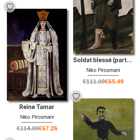
Soldat blessé (partie de diptyque)
Niko Pirosmani
€
111.00
€
65.49
Reine Tamar
Niko Pirosmani
€
114.00
€
67.26