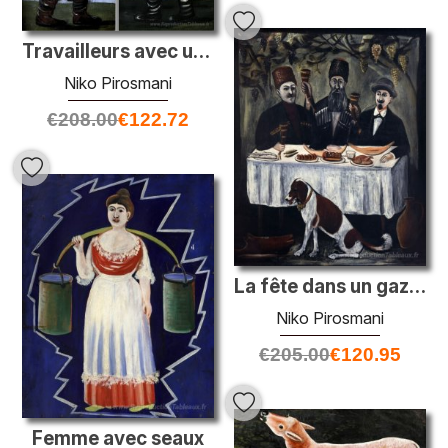
Travailleurs avec un baril (diptyque)
Niko Pirosmani
€
208.00
€
122.72
La fête dans un gazebo de raisin
Niko Pirosmani
€
205.00
€
120.95
Femme avec seaux