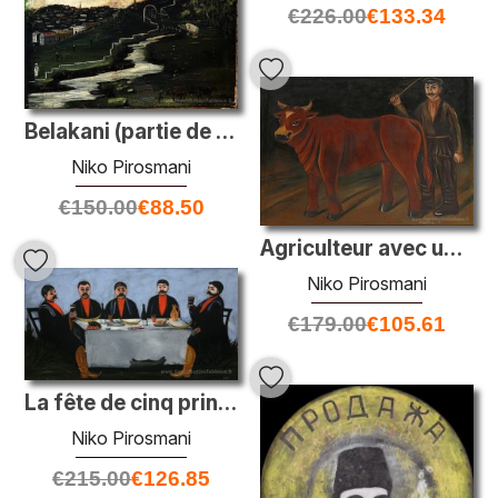
€
226.00
€
133.34
Belakani (partie de la tapisserie en six peintures)
Niko Pirosmani
€
150.00
€
88.50
Agriculteur avec un taureau
Niko Pirosmani
€
179.00
€
105.61
La fête de cinq princes
Niko Pirosmani
€
215.00
€
126.85