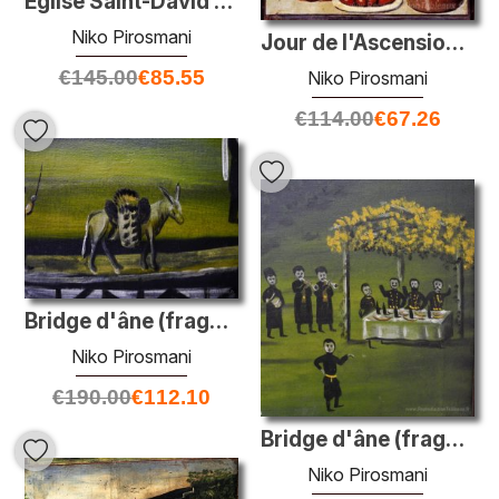
Église Saint-David (partie de la tapisserie en six peintures)
Niko Pirosmani
Jour de l'Ascension (Pâques)
€
145.00
€
85.55
Niko Pirosmani
€
114.00
€
67.26
Bridge d'âne (fragment)
Niko Pirosmani
€
190.00
€
112.10
Bridge d'âne (fragment)
Niko Pirosmani