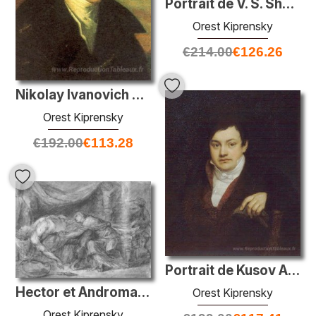
Portrait de V. S. Sheremetev
Orest Kiprensky
€
214.00
€
126.26
Nikolay Ivanovich Gnedich
Orest Kiprensky
€
192.00
€
113.28
Portrait de Kusov Aleksey Ivanovich
Hector et Andromache
Orest Kiprensky
Orest Kiprensky