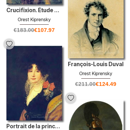
Crucifixion. Étude de deux gardiens
Orest Kiprensky
€
183.00
€
107.97
François-Louis Duval
Orest Kiprensky
€
211.00
€
124.49
Portrait de la princesse A. Scherbatova