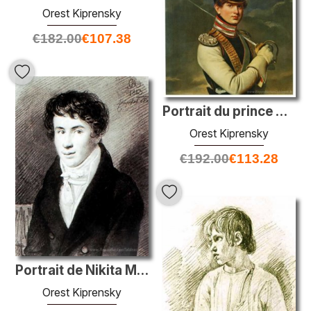
Orest Kiprensky
€
182.00
€
107.38
Portrait du prince Nikita Petrovich Trubetskoy
Orest Kiprensky
€
192.00
€
113.28
Portrait de Nikita Muraviev
Orest Kiprensky