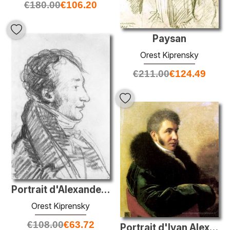
€
180.00
€
106.20
Paysan
Orest Kiprensky
€
211.00
€
124.49
Portrait d'Alexander Varnek
Orest Kiprensky
€
108.00
€
63.72
Portrait d'Ivan Alexeevich Gagarin