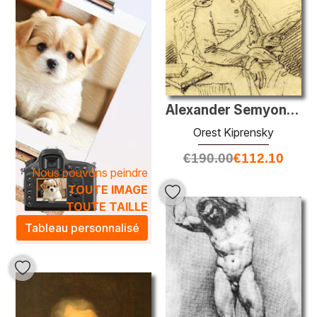
Alexander Semyonovich Shishkov
Orest Kiprensky
€
190.00
€
112.10
Nous pouvons peindre
TOUTE IMAGE
TOUTE TAILLE
Tableau personnalisé