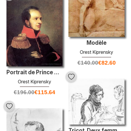
Modèle
Orest Kiprensky
€
140.00
€
82.60
Portrait de Prince Georgy Petrovich Oldenburgsky
Orest Kiprensky
€
196.00
€
115.64
Tricot. Deux femmes à la table