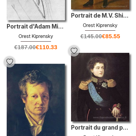
Portrait de M.V. Shishmarev
Orest Kiprensky
Portrait d'Adam Mickiewicz
Orest Kiprensky
€
145.00
€
85.55
€
187.00
€
110.33
Portrait du grand prince Nikolay Pavlovich