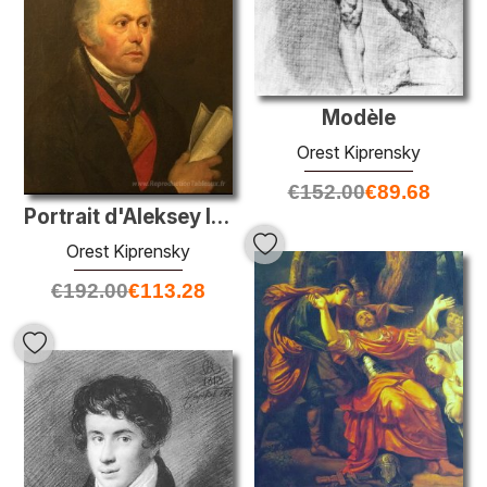
Modèle
Orest Kiprensky
€
152.00
€
89.68
Portrait d'Aleksey Ivanovich Korsakov
Orest Kiprensky
€
192.00
€
113.28