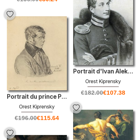
Portrait d'Ivan Aleksandrovich Annenkov
Orest Kiprensky
€
182.00
€
107.38
Portrait du prince Pyotr Andreyevich Vyazemsky
Orest Kiprensky
€
196.00
€
115.64