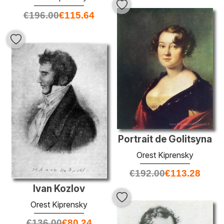
€
196.00
€
115.64
Portrait de Golitsyna
Orest Kiprensky
€
192.00
€
113.28
Ivan Kozlov
Orest Kiprensky
€
136.00
€
80.24