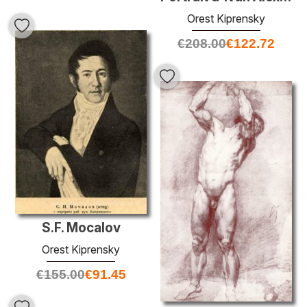
Orest Kiprensky
€
208.00
€
122.72
S.F. Mocalov
Orest Kiprensky
€
155.00
€
91.45