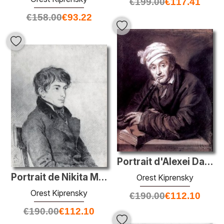
€
199.00
€
117.41
€
158.00
€
93.22
Portrait d'Alexei Davydov
Portrait de Nikita Mikhailovich Muraviev
Orest Kiprensky
Orest Kiprensky
€
190.00
€
112.10
€
190.00
€
112.10