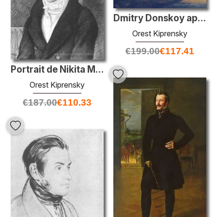
Dmitry Donskoy après la bataille de Kulikovo (détail)
Orest Kiprensky
€
199.00
€
117.41
Portrait de Nikita Mikhailovich Muraviev
Orest Kiprensky
€
187.00
€
110.33