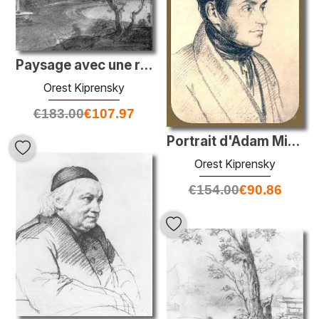
Paysage avec une rivière par une nuit au clair de lune
Orest Kiprensky
€
183.00
€
107.97
Portrait d'Adam Mickiewicz
Orest Kiprensky
€
154.00
€
90.86