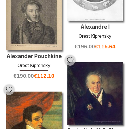
Alexandre I
Orest Kiprensky
€
196.00
€
115.64
Alexander Pouchkine
Orest Kiprensky
€
190.00
€
112.10