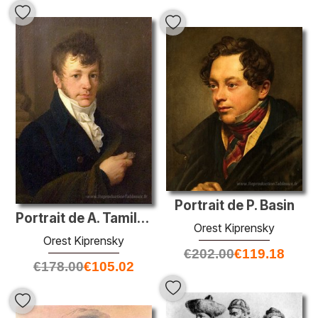
Portrait de P. Basin
Portrait de A. Tamilov
Orest Kiprensky
Orest Kiprensky
€
202.00
€
119.18
€
178.00
€
105.02