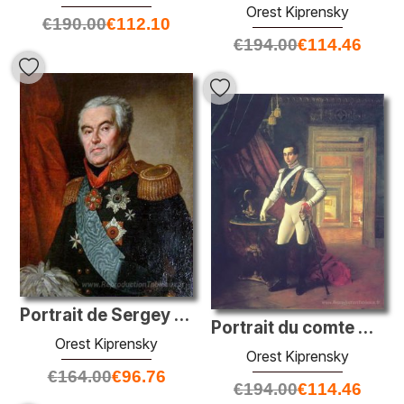
Orest Kiprensky
€
190.00
€
112.10
€
194.00
€
114.46
Portrait de Sergey Vyazmitinov
Portrait du comte Dmitri Nikolaevich Sheremetev
Orest Kiprensky
Orest Kiprensky
€
164.00
€
96.76
€
194.00
€
114.46