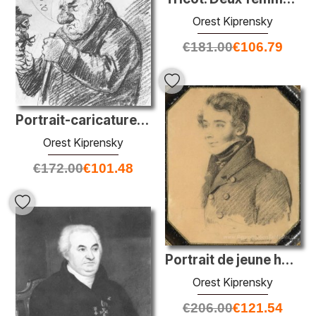
Orest Kiprensky
€
181.00
€
106.79
Portrait-caricature de Giacomo Quarrenghi
Orest Kiprensky
€
172.00
€
101.48
Portrait de jeune homme
Orest Kiprensky
€
206.00
€
121.54