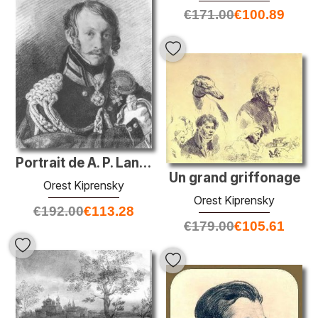
€
171.00
€
100.89
Portrait de A. P. Lansky
Un grand griffonage
Orest Kiprensky
Orest Kiprensky
€
192.00
€
113.28
€
179.00
€
105.61