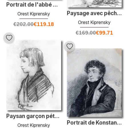
Portrait de l'abbé Sartori
Paysage avec pêcheur
Orest Kiprensky
Orest Kiprensky
€
202.00
€
119.18
€
169.00
€
99.71
Paysan garçon pétrushka-mélancolique
Portrait de Konstantin Batyushkov
Orest Kiprensky