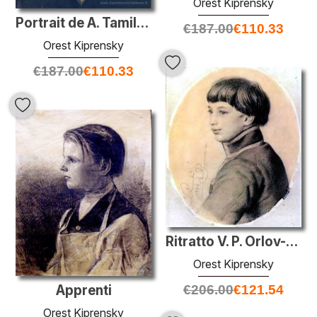
Orest Kiprensky
Portrait de A. Tamilov
€
187.00
€
110.33
Orest Kiprensky
€
187.00
€
110.33
Ritratto V. P. Orlov-Davydov
Orest Kiprensky
Apprenti
€
206.00
€
121.54
Orest Kiprensky