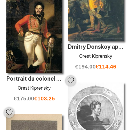
Dmitry Donskoy après la bataille de Kulikovo (détail)
Orest Kiprensky
€
194.00
€
114.46
Portrait du colonel Evgraf V. Davydov
Orest Kiprensky
€
175.00
€
103.25