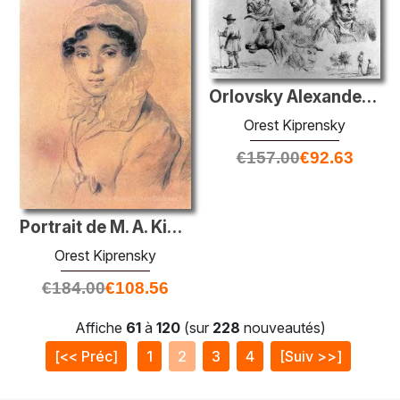
Orlovsky Alexander Osipovich
Orest Kiprensky
€
157.00
€
92.63
Portrait de M. A. Kikina
Orest Kiprensky
€
184.00
€
108.56
Affiche
61
à
120
(sur
228
nouveautés)
[<< Préc]
1
2
3
4
[Suiv >>]