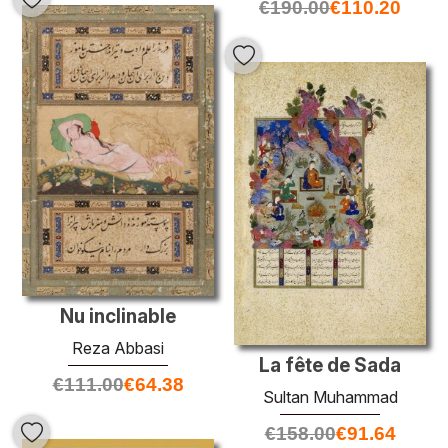
€
190.00
€
110.20
Nu inclinable
Reza Abbasi
La fête de Sada
€
111.00
€
64.38
Sultan Muhammad
€
158.00
€
91.64