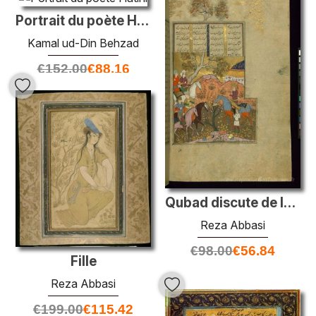
Portrait du poète Hatini
Kamal ud-Din Behzad
€
152.00
€
88.16
Qubad discute de la mort avant de combattre Barman
Reza Abbasi
€
98.00
€
56.84
Fille
Reza Abbasi
€
199.00
€
115.42