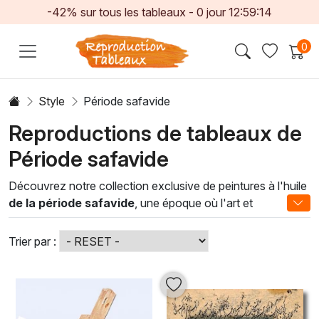
-42% sur tous les tableaux -
0
jour
12:59:12
0
Style
Période safavide
Reproductions de tableaux de
Période safavide
Découvrez notre collection exclusive de peintures à l'huile
de la période safavide
, une époque où l'art et
l'architecture ont atteint des sommets d'élégance et de
sophistication. Ces œuvres, riches en couleurs et en
Trier par :
détails, témoignent de l'héritage culturel fascinant de cette
dynastie persane. Les artistes de la période safavide ont su
allier tradition et innovation, donnant vie à des
compositions qui capturent la beauté de la nature, des