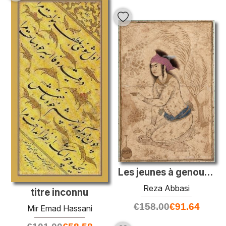
Les jeunes à genoux et tendre une tasse à vin
Reza Abbasi
titre inconnu
€
158.00
€
91.64
Mir Emad Hassani