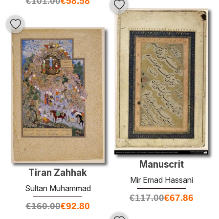
€
101.00
€
58.58
Manuscrit
Tiran Zahhak
Mir Emad Hassani
Sultan Muhammad
€
117.00
€
67.86
€
160.00
€
92.80