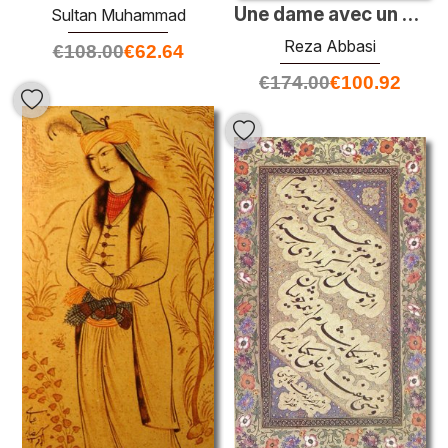
Une dame avec un fan (détail)
Sultan Muhammad
Reza Abbasi
€
108.00
€
62.64
€
174.00
€
100.92