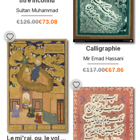
titre inconnu
Sultan Muhammad
€
126.00
€
73.08
Calligraphie
Mir Emad Hassani
€
117.00
€
67.86
Le mi'raj, ou, le vol de nuit de Muhammad sur son steed buraq- f