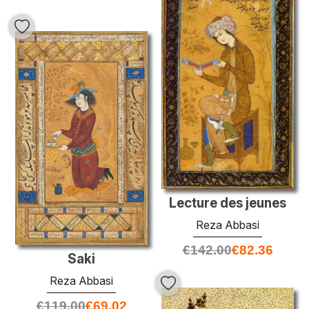
Lecture des jeunes
Reza Abbasi
€
142.00
€
82.36
Saki
Reza Abbasi
€
119.00
€
69.02