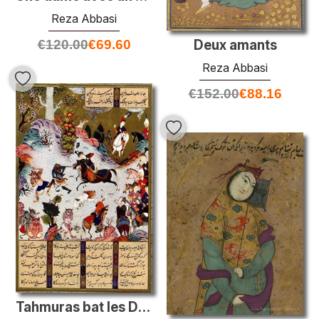
Reza Abbasi
€
120.00
€
69.60
Deux amants
Reza Abbasi
€
152.00
€
88.16
Tahmuras bat les Divs. Miniature de Shahname