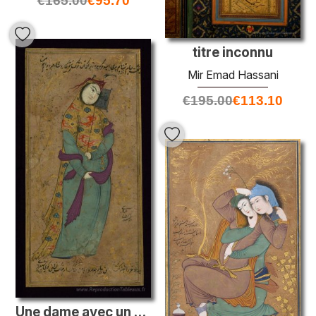
€
165.00
€
95.70
titre inconnu
Mir Emad Hassani
€
195.00
€
113.10
Une dame avec un fan