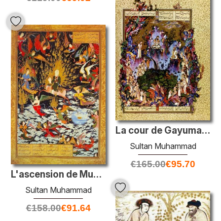
La cour de Gayumars
Sultan Muhammad
€
165.00
€
95.70
L'ascension de Muhammad au ciel (Mi'rāj) (Khamseh)
Sultan Muhammad
€
158.00
€
91.64