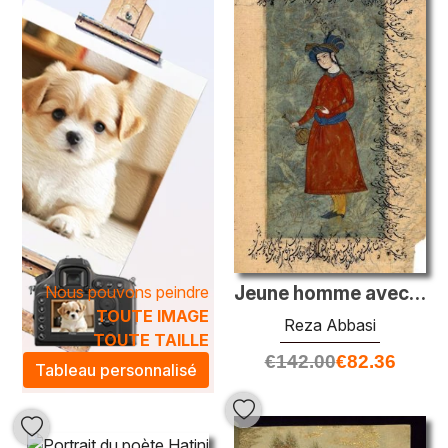
scènes de la vie quotidienne et des motifs complexes
inspirés des miniatures persanes.
Les techniques artistiques raffinées utilisées dans ces
peintures à l'huile confèrent à chaque œuvre une
profondeur et une texture inégalées. Qu'il s'agisse de
portraits majestueux ou de paysages enchanteurs, chaque
tableau raconte une histoire unique qui peut transformer
votre espace de vie en un véritable sanctuaire de culture et
d'esthétisme. Intégrer une peinture
de la période
safavide
à votre intérieur, c'est non seulement enrichir
votre décor, mais aussi inviter une ambiance artistique
empreinte d'histoire et de sophistication.
Nous pouvons peindre
Jeune homme avec une bouteille et une tobe à vin
TOUTE IMAGE
Reza Abbasi
TOUTE TAILLE
€
142.00
€
82.36
Tableau personnalisé