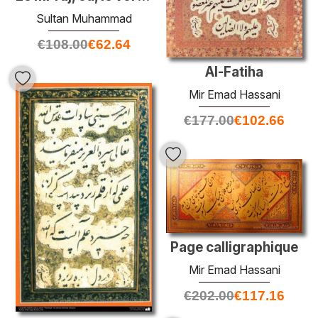
Sultan Muhammad
€
108.00
€
62.64
Al-Fatiha
Mir Emad Hassani
€
177.00
€
102.66
Page calligraphique
Mir Emad Hassani
€
202.00
€
117.16