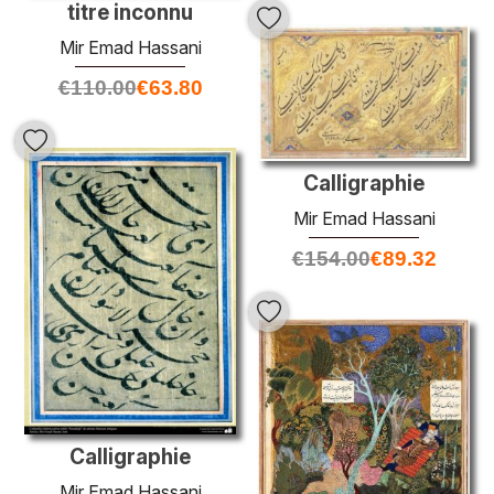
titre inconnu
Mir Emad Hassani
€
110.00
€
63.80
Calligraphie
Mir Emad Hassani
€
154.00
€
89.32
Calligraphie
Mir Emad Hassani