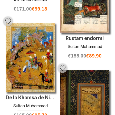
€
171.00
€
99.18
Rustam endormi
Sultan Muhammad
€
155.00
€
89.90
De la Khamsa de Nizami: la vieille femme se plaignant au sultan
Sultan Muhammad