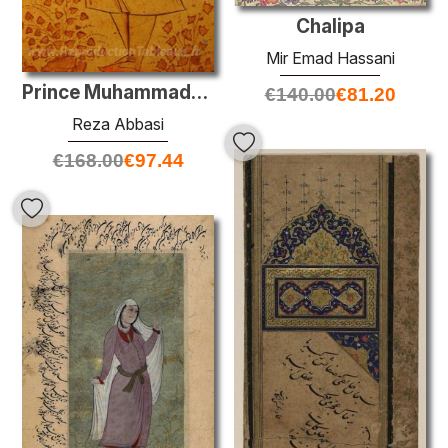
Chalipa
Mir Emad Hassani
Prince Muhammad-Beik de Géorgie
€
140.00
€
81.20
Reza Abbasi
€
168.00
€
97.44