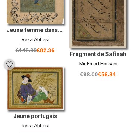
Jeune femme dans une enveloppe blanche
Reza Abbasi
€
142.00
€
82.36
Fragment de Safinah
Mir Emad Hassani
€
98.00
€
56.84
Jeune portugais
Reza Abbasi