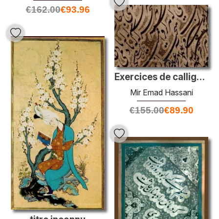
€
162.00
€
93.96
Exercices de calligraphie (détail)
Mir Emad Hassani
€
155.00
€
89.90